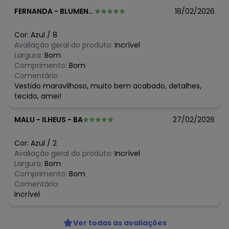
O preço apresentado abaixo é o menor oferecido em
FERNANDA
-
BLUMENAU - SC
18/02/2026
algum dia do mês, para o menor tamanho disponível.
N/D*
agosto/2026
Cor:
Azul
/
8
N/D*
julho/2026
Avaliação geral do produto:
Incrível
R$ 50
junho/2026
Largura:
Bom
N/D*
maio/2026
Comprimento:
Bom
R$ 49,9
abril/2026
Comentário:
N/D*
março/2026
Vestido maravilhoso, muito bem acabado, detalhes,
R$ 37,58
fevereiro/2026
tecido, amei!
MALU
-
ILHEUS - BA
27/02/2026
Cor:
Azul
/
2
Avaliação geral do produto:
Incrível
Largura:
Bom
Comprimento:
Bom
Comentário:
Incrível
Ver todas as avaliações