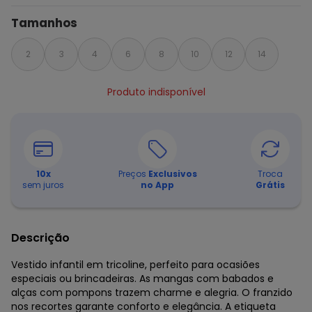
Tamanhos
2
3
4
6
8
10
12
14
Produto indisponível
10
x
Preços
Exclusivos
Troca
sem juros
no App
Grátis
Descrição
Vestido infantil em tricoline, perfeito para ocasiões
especiais ou brincadeiras. As mangas com babados e
alças com pompons trazem charme e alegria. O franzido
nos recortes garante conforto e elegância. A etiqueta