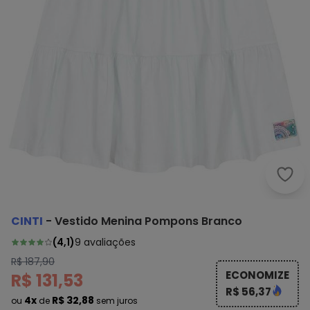
Cint
CINTI
-
Vestido Menina Pompons Branco
(
4,1
)
9
avaliações
R$ 187,90
ECONOMIZE
R$ 131,53
R$ 56,37
4x
R$ 32,88
ou
de
sem juros