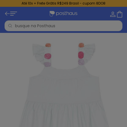
Até 10x + Frete Grátis R$249 Brasil - cupom 8DO8