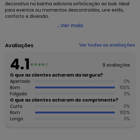
decorativa na bainha adiciona sofisticação ao look. Ideal
para eventos ou momentos descontraídos, une estilo,
conforto e diversão.
Cinti - Vestido Menina Pompons Branco
...Ver mais
Código do produto: 7788632
Modelagem: Ampla
Avaliações
Ver todas as avaliações
Comprimento da Manga: Curta
Comprimento: Curto
4.1
Decote Frente : Quadrado
9
avaliações
Fornecedor: ABRANGE INDÚSTRIA E COMÉRCIO DE CONFECÇÕ
/ CNPJ 78.072.340/0019-4
O que as clientes acharam da largura?
Feito: Brasil
Apertado
0
%
Cuidados para conservação do produto: Evite superfícies
Bom
100
%
ásperas e manuseie com cuidado. Use fechos
Folgado
0
%
corretamente. Armazene em local seco, arejado e longe
O que as clientes acharam do comprimento?
do sol. Prefira cabides acolchoados ou dobre sem marcar.
Curto
0
%
Observação: Aplicação de pompons
Bom
100
%
Tecido: Tricoline
Longo
0
%
Composição: 97% ALGODÃO 3%ELASTANO
Histórico de preços