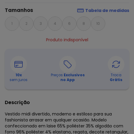
Tamanhos
Tabela de medidas
1
2
3
4
6
8
10
Produto indisponível
10
x
Preços
Exclusivos
Troca
sem juros
no App
Grátis
Descrição
Vestido midi divertido, moderno e estiloso para sua
fashionista arrasar em qualquer ocasião. Modelo
confeccionado em laise 65% poliéster 35% algodão com
forro 96% poliéster 4% elastano, regata, decote retangular,