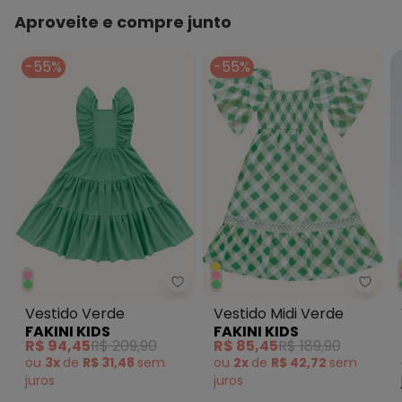
Aproveite e compre junto
-55%
-55%
Fakini Kids - Vestido Verde
Fakin
Vestido Verde
Vestido Midi Verde
FAKINI KIDS
FAKINI KIDS
R$ 94,45
R$ 209,90
R$ 85,45
R$ 189,90
ou
3x
de
R$ 31,48
sem
ou
2x
de
R$ 42,72
sem
juros
juros