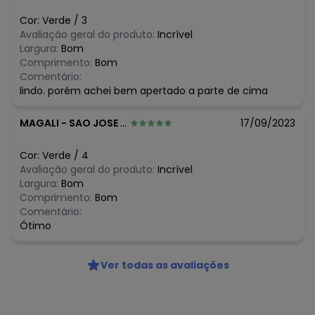
O preço apresentado abaixo é o menor oferecido em
algum dia do mês, para o menor tamanho disponível.
Cor:
Verde
/
3
N/D*
agosto/2026
Avaliação geral do produto:
Incrível
N/D*
julho/2026
Largura:
Bom
N/D*
junho/2026
Comprimento:
Bom
N/D*
maio/2026
Comentário:
N/D*
abril/2026
lindo. porém achei bem apertado a parte de cima
N/D*
março/2026
N/D*
fevereiro/2026
MAGALI
-
SAO JOSE DOS CAMPOS - SP
17/09/2023
Cor:
Verde
/
4
Avaliação geral do produto:
Incrível
Largura:
Bom
Comprimento:
Bom
Comentário:
Ótimo
Ver todas as avaliações