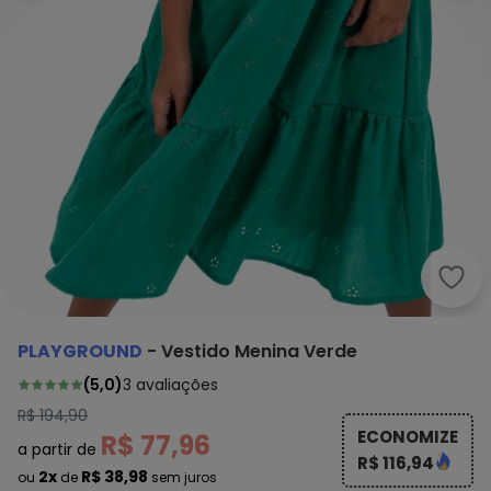
Play
PLAYGROUND
-
Vestido Menina Verde
(
5,0
)
3
avaliações
R$ 194,90
ECONOMIZE
R$ 77,96
a partir de
R$ 116,94
2x
R$ 38,98
ou
de
sem juros