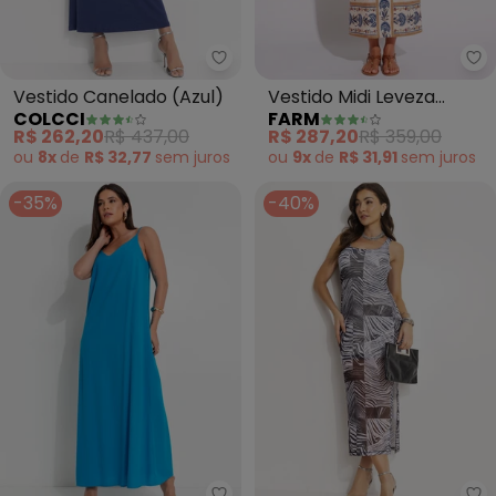
Colcci - Vestido Canelado (Azul
Fa
Vestido Canelado (Azul)
Vestido Midi Leveza
COLCCI
FARM
Romântica (Bege)
R$ 262,20
R$ 437,00
R$ 287,20
R$ 359,00
ou
8x
de
R$ 32,77
sem
juros
ou
9x
de
R$ 31,91
sem
juros
-35%
-40%