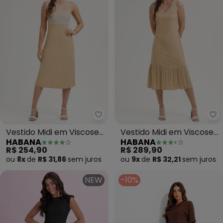
Habana - Vestido Midi em Visco
Ha
Vestido Midi em Viscose
Vestido Midi em Viscose
HABANA
HABANA
(Bege)
(Bege)
R$ 254,90
R$ 289,90
ou
8x
de
R$ 31,86
sem
juros
ou
9x
de
R$ 32,21
sem
juros
NEW
-10%