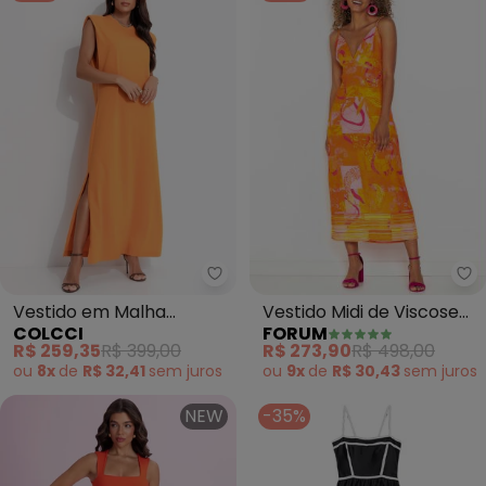
Fo
Colcci - Vestido em Malha (Lara
Vestido Midi de Viscose
Vestido em Malha
FORUM
COLCCI
Estampado (Laranja)
(Laranja)
R$ 273,90
R$ 498,00
R$ 259,35
R$ 399,00
ou
9x
de
R$ 30,43
sem
juros
ou
8x
de
R$ 32,41
sem
juros
NEW
-35%