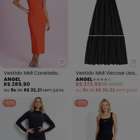
Angel - Vestido Midi Canelado (
An
Vestido Midi Canelado
Vestido Midi Viscose Lisa
ANGEL
ANGEL
(Laranja)
(Preto)
R$ 289,90
R$ 272,93
R$ 419,90
ou
9x
de
R$ 32,21
sem
juros
ou
9x
de
R$ 30,32
sem
juros
-10%
-10%