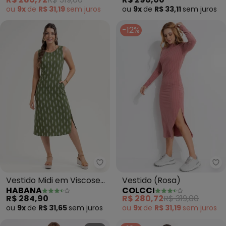
ou
9x
de
R$ 31,19
sem
juros
ou
9x
de
R$ 33,11
sem
juros
-12%
Habana - Vestido Midi em Visco
Co
Vestido Midi em Viscose
Vestido (Rosa)
HABANA
COLCCI
(Verde)
R$ 284,90
R$ 280,72
R$ 319,00
ou
9x
de
R$ 31,65
sem
juros
ou
9x
de
R$ 31,19
sem
juros