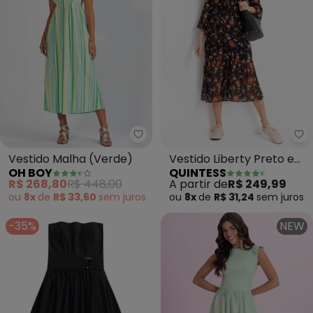
Oh Boy - Vestido Malha (Verde)
Qu
Vestido Malha (Verde)
Vestido Liberty Preto em
OH BOY
QUINTESS
Chiffon
R$ 268,80
R$ 448,00
A partir de
R$ 249,99
ou
8x
de
R$ 33,60
sem
juros
ou
8x
de
R$ 31,24
sem
juros
-35%
NEW