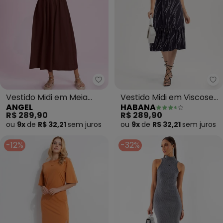
Angel - Vestido Midi em Meia 
Ha
Vestido Midi em Meia
Vestido Midi em Viscose
ANGEL
HABANA
Malha (Marrom)
(Preto)
R$ 289,90
R$ 289,90
ou
9x
de
R$ 32,21
sem
juros
ou
9x
de
R$ 32,21
sem
juros
-12%
-32%