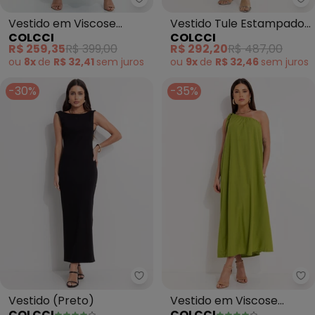
Colcci - Vestido em Viscose (Az
Co
Vestido em Viscose
Vestido Tule Estampado
COLCCI
COLCCI
(Azul)
(Bege)
R$ 259,35
R$ 399,00
R$ 292,20
R$ 487,00
ou
8x
de
R$ 32,41
sem
juros
ou
9x
de
R$ 32,46
sem
juros
-30%
-35%
Colcci - Vestido (Preto)
Co
Vestido (Preto)
Vestido em Viscose
COLCCI
COLCCI