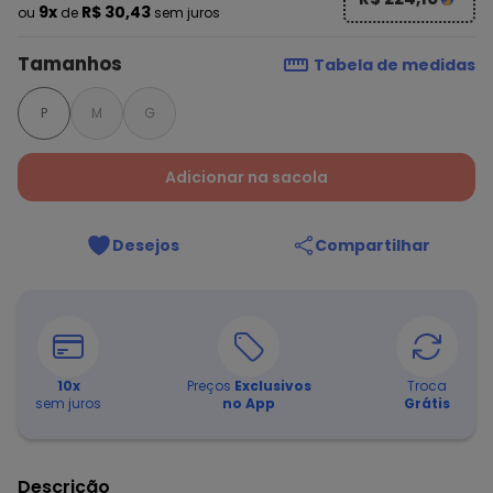
9x
R$ 30,43
ou
de
sem juros
Tamanhos
Tabela de medidas
P
M
G
Adicionar na sacola
Desejos
Compartilhar
10
x
Preços
Exclusivos
Troca
sem juros
no App
Grátis
Descrição