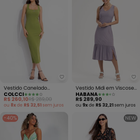
Colcci - Vestido Canelado (Ver
Ha
Vestido Canelado
Vestido Midi em Viscose
COLCCI
HABANA
(Verde)
(Roxo)
R$ 260,10
R$ 289,00
R$ 289,90
ou
8x
de
R$ 32,51
sem
juros
ou
9x
de
R$ 32,21
sem
juros
-40%
NEW