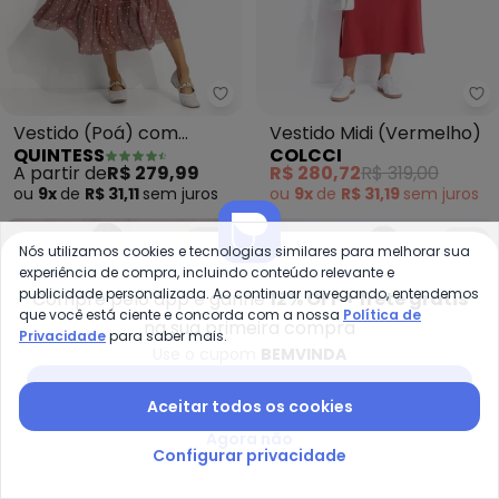
Quintess - Vestido (Poá) com 
Co
Vestido (Poá) com
Vestido Midi (Vermelho)
QUINTESS
COLCCI
Amarração no Decote
A partir de
R$ 279,99
R$ 280,72
R$ 319,00
ou
9x
de
R$ 31,11
sem
juros
ou
9x
de
R$ 31,19
sem
juros
NEW
NEW
Nós utilizamos cookies e tecnologias similares para melhorar sua
experiência de compra, incluindo conteúdo relevante e
publicidade personalizada. Ao continuar navegando, entendemos
Compre pelo app e ganhe
12% OFF + frete grátis
que você está ciente e concorda com a nossa
Política de
na sua primeira compra
Privacidade
para saber mais.
Use o cupom
BEMVINDA
Baixar app Posthaus
Aceitar todos os cookies
Agora não
Configurar privacidade