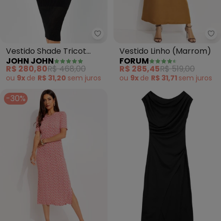
John John - Vestido Shade Tric
Fo
Vestido Shade Tricot
Vestido Linho (Marrom)
JOHN JOHN
FORUM
(Preto)
R$ 280,80
R$ 468,00
R$ 285,45
R$ 519,00
ou
9x
de
R$ 31,20
sem
juros
ou
9x
de
R$ 31,71
sem
juros
-30%