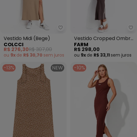
Colcci - Vestido Midi (Bege)
Fa
Vestido Midi (Bege)
Vestido Cropped Ombro
COLCCI
FARM
Só Bicolor (Marrom)
R$ 276,30
R$ 307,00
R$ 298,00
ou
9x
de
R$ 30,70
sem
juros
ou
9x
de
R$ 33,11
sem
juros
-13%
NEW
-10%