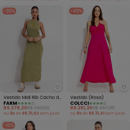
-20%
-45%
Farm - Vestido Midi Rib Cacho 
Co
Vestido Midi Rib Cacho de
Vestido (Rosa)
FARM
COLCCI
Banana (Verde)
R$ 279,20
R$ 349,00
R$ 251,35
R$ 457,00
ou
9x
de
R$ 31,02
sem
juros
ou
8x
de
R$ 31,41
sem
juros
-10%