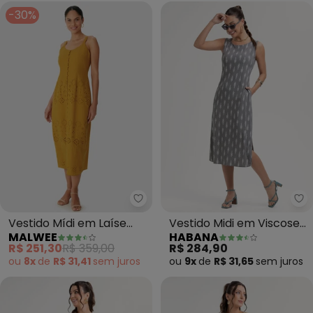
-30%
Malwee - Vestido Mídi em Laís
Ha
Vestido Mídi em Laíse
Vestido Midi em Viscose
MALWEE
HABANA
(Amarelo Mostarda)
(Cinza)
R$ 251,30
R$ 359,00
R$ 284,90
ou
8x
de
R$ 31,41
sem
juros
ou
9x
de
R$ 31,65
sem
juros