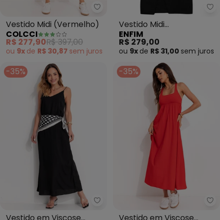
Colcci - Vestido Midi (Vermelho
En
Vestido Midi (Vermelho)
Vestido Midi
COLCCI
ENFIM
Transpassado (Preto)
R$ 277,90
R$ 397,00
R$ 279,00
ou
9x
de
R$ 30,87
sem
juros
ou
9x
de
R$ 31,00
sem
juros
-35%
-35%
Colcci - Vestido em Viscose (Pr
Co
Vestido em Viscose
Vestido em Viscose