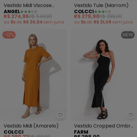
Vestido Midi Viscose
Vestido Tule (Marrom)
ANGEL
COLCCI
Estampada (Vermelho)
R$ 274,95
R$ 549,90
R$ 279,90
R$ 399,00
ou
9x
de
R$ 30,54
sem
juros
ou
9x
de
R$ 31,09
sem
juros
-12%
NEW
Colcci - Vestido Midi (Amarelo)
Fa
Vestido Midi (Amarelo)
Vestido Cropped Ombro
COLCCI
FARM
Só Bicolor (Preto)
R$ 280,72
R$ 319,00
R$ 298,00