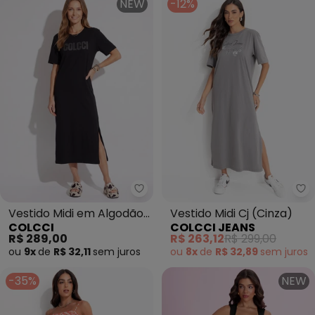
NEW
-12%
Colcci - Vestido Midi em Algodã
Co
Vestido Midi em Algodão
Vestido Midi Cj (Cinza)
COLCCI
COLCCI JEANS
(Preto)
R$ 289,00
R$ 263,12
R$ 299,00
ou
9x
de
R$ 32,11
sem
juros
ou
8x
de
R$ 32,89
sem
juros
-35%
NEW