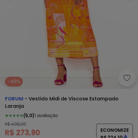
Foru
-45%
FORUM
-
Vestido Midi de Viscose Estampado
Laranja
(
5,0
)
1
avaliação
R$ 498,00
ECONOMIZE
R$ 273,90
R$ 224,10