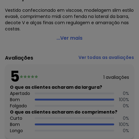
Vestido confeccionado em viscose, modelagem slim estilo
evasê, comprimento midi com fenda na lateral da barra,
decote V e alças finas com regulagem e amarração nas
costas.
Forum - Vestido Midi de Viscose Estampado Laranja
...Ver mais
Código do produto: 6769675
Modelagem: Slim
Avaliações
Ver todas as avaliações
Modelo: Evasê
Modelo da manga: Alças
5
Comprimento: Midi
1
avaliações
Decote frente: V
Fechamento: Amarração
O que as clientes acharam da largura?
Tecido: Viscose
Apertado
0
%
Composição: 100% viscose
Bom
100
%
Folgado
0
%
O que as clientes acharam do comprimento?
Curto
0
%
Bom
100
%
Longo
0
%