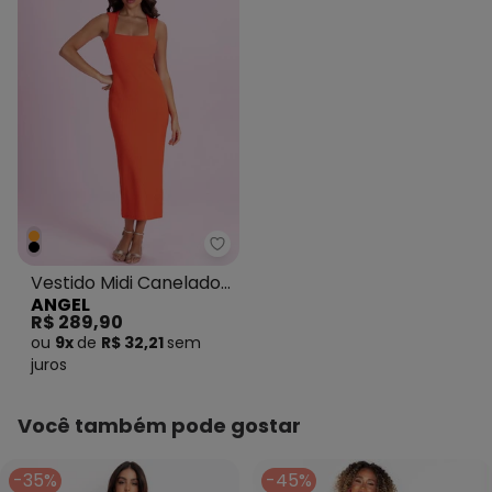
Angel - Vestido Midi Canelado L
Vestido Midi Canelado
ANGEL
Laranja
R$ 289,90
ou
9x
de
R$ 32,21
sem
juros
Você também pode gostar
-35%
-45%