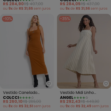
(Verde)
R$ 284,90
R$ 407,00
R$ 284,05
R$ 437,00
ou
9x
de
R$ 31,65
sem
juros
ou
9x
de
R$ 31,56
sem
juros
-10%
-35%
Colcci - Vestido Canelado (Ma
An
Vestido Canelado
Vestido Midi Linho
COLCCI
ANGEL
(Marrom)
Listrado (Bege)
R$ 260,10
R$ 289,00
R$ 292,43
R$ 449,90
ou
8x
de
R$ 32,51
sem
juros
ou
9x
de
R$ 32,49
sem
juros