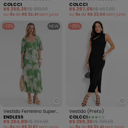
COLCCI
COLCCI
(Preto)
(Vermelho)
R$ 259,35
R$ 399,00
R$ 297,05
R$ 457,00
ou
8x
de
R$ 32,41
sem
juros
ou
9x
de
R$ 33,00
sem
juros
-13%
NEW
-35%
Endless - Vestido Feminino Sup
Co
Vestido Feminino Super
Vestido (Preto)
ENDLESS
COLCCI
Midi Estampado (Verde)
R$ 254,99
R$ 294,99
R$ 259,35
R$ 399,00
ou
8x
de
R$ 31,87
sem
juros
ou
8x
de
R$ 32,41
sem
juros