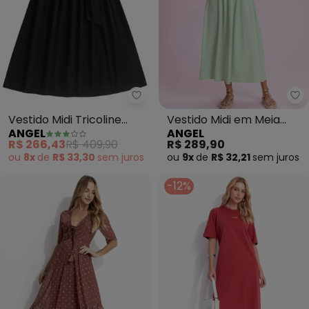
Angel - Vestido Midi Tricoline (P
An
Vestido Midi Tricoline
Vestido Midi em Meia
ANGEL
ANGEL
(Preto)
Malha (Verde)
R$ 266,43
R$ 409,90
R$ 289,90
ou
8x
de
R$ 33,30
sem
juros
ou
9x
de
R$ 32,21
sem
juros
-12%