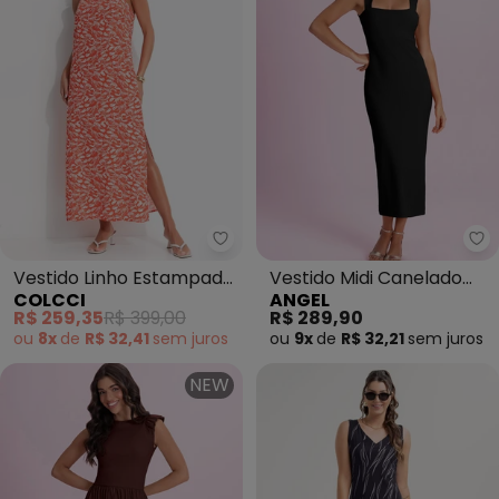
Colcci - Vestido Linho Estamp
An
Vestido Linho Estampado
Vestido Midi Canelado
COLCCI
ANGEL
(Vermelho)
(Preto)
R$ 259,35
R$ 399,00
R$ 289,90
ou
8x
de
R$ 32,41
sem
juros
ou
9x
de
R$ 32,21
sem
juros
NEW