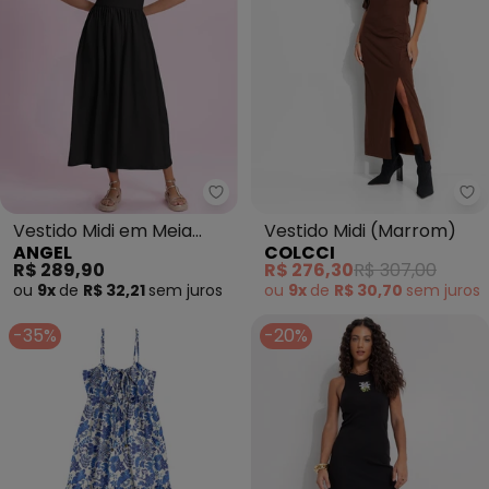
Angel - Vestido Midi em Meia M
Co
Vestido Midi em Meia
Vestido Midi (Marrom)
ANGEL
COLCCI
Malha (Preto)
R$ 289,90
R$ 276,30
R$ 307,00
ou
9x
de
R$ 32,21
sem
juros
ou
9x
de
R$ 30,70
sem
juros
-35%
-20%