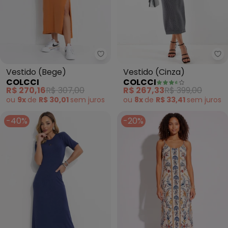
Colcci - Vestido (Bege)
Co
Vestido (Bege)
Vestido (Cinza)
COLCCI
COLCCI
R$ 270,16
R$ 307,00
R$ 267,33
R$ 399,00
ou
9x
de
R$ 30,01
sem
juros
ou
8x
de
R$ 33,41
sem
juros
-40%
-20%