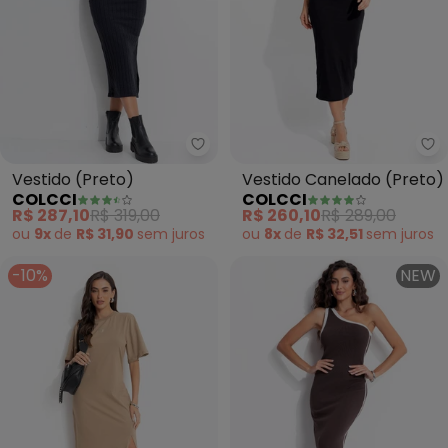
Colcci - Vestido (Preto)
Co
Vestido (Preto)
Vestido Canelado (Preto)
COLCCI
COLCCI
R$ 287,10
R$ 319,00
R$ 260,10
R$ 289,00
ou
9x
de
R$ 31,90
sem
juros
ou
8x
de
R$ 32,51
sem
juros
-10%
NEW