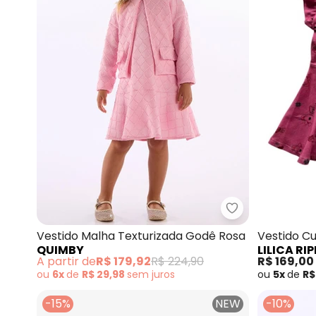
Quimby - Vesti
Vestido Malha Texturizada Godê Rosa
Vestido C
QUIMBY
LILICA RIP
A partir de
R$ 179,92
R$ 224,90
R$ 169,00
ou
6x
de
R$ 29,98
sem
juros
ou
5x
de
R$
-15%
NEW
-10%