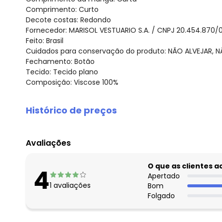
Comprimento: Curto
Decote costas: Redondo
Fornecedor: MARISOL VESTUARIO S.A. / CNPJ 20.454.870/
Feito: Brasil
Cuidados para conservação do produto: NÃO ALVEJAR, 
Fechamento: Botão
Tecido: Tecido plano
Composição: Viscose 100%
Histórico de preços
O preço apresentado abaixo é o menor oferecido em al
agosto/2026
Avaliações
julho/2026
junho/2026
O que as clientes 
4
maio/2026
Apertado
1
avaliações
Bom
abril/2026
Folgado
março/2026
fevereiro/2026