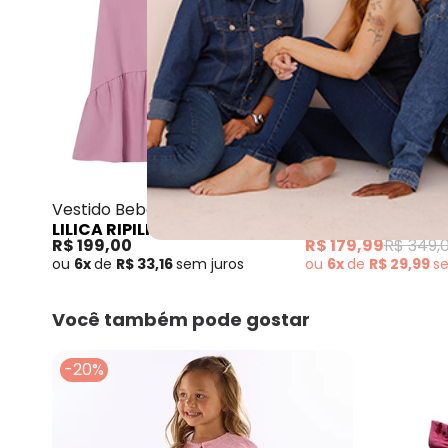
Lilica Ripilica - Vestido
Vestido Bebê Feminino Rosa
Vestido Manga Cu
LILICA RIPILICA
LILICA RIPILICA
Feminino Bebê Ro
R$ 199,00
R$ 179,99
R$ 349,
ou
6x
de
R$ 33,16
sem
juros
ou
6x
de
R$ 29,99
s
Você também pode gostar
-20%