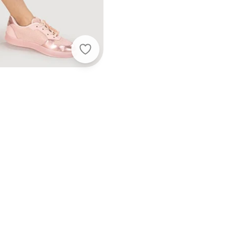
Lilica Ripilica - Vestido Midi Infanti