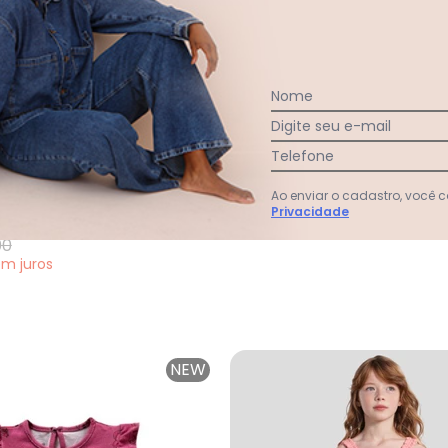
Nome
Digite seu e-mail
Telefone
 Bebê Feminino Rosa
Lilica Ripilica - Vestido Manga Curta Feminino Be
Ao enviar o cadastro, você
rta
Privacidade
sa
00
em
juros
NEW