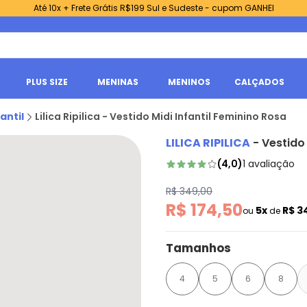
Até 10x + Frete Grátis R$199 Sul e Sudeste - cupom GANHEI
PLUS SIZE
MENINAS
MENINOS
CALÇADOS
antil
Lilica Ripilica - Vestido Midi Infantil Feminino Rosa
LILICA RIPILICA
-
Vestido 
(
4,0
)
1
avaliação
R$ 349,00
R$ 174,50
5x
R$ 3
ou
de
Tamanhos
4
5
6
8