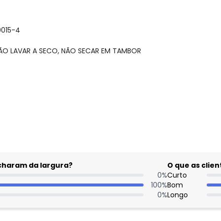
0015-4
NÃO LAVAR A SECO, NÃO SECAR EM TAMBOR
gum dia do mês, para o menor tamanho disponível.
acharam da largura?
O que as cli
0
%
Curto
100
%
Bom
0
%
Longo