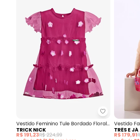
Trick Nick - Ve
Vestido Feminino Tule Bordado Floral
Vestido F
TRICK NICK
TRÊS E JÁ
(Rosa)
R$ 191,23
R$ 224,99
R$ 179,91
R