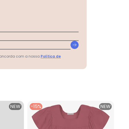
bê Rosa
 concorda com a nossa
Política de
NEW
-15%
NEW