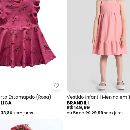
do Malha Texturizada Godê Rosa
Lilica Ripilica - Vestido Curto 
urto Estamapdo (Rosa)
Vestido Infantil Menina em 
ILICA
BRANDILI
(Rosa)
R$ 149,99
 33,80
sem
juros
ou
5x
de
R$ 29,99
sem
juros