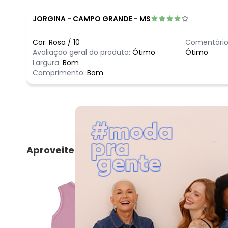
JORGINA
-
CAMPO GRANDE - MS
Cor:
Rosa
/
10
Comentário
Avaliação geral do produto:
Ótimo
Ótimo
Largura:
Bom
Comprimento:
Bom
Aproveite e compre junto
NEW
-48%