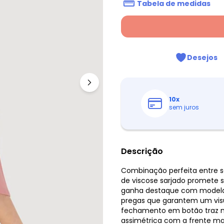
Tabela de medidas
Desejos
10
x
sem juros
Descrição
Combinação perfeita entre sof
de viscose sarjado promete s
ganha destaque com modela
pregas que garantem um visu
fechamento em botão traz ma
assimétrica com a frente mai