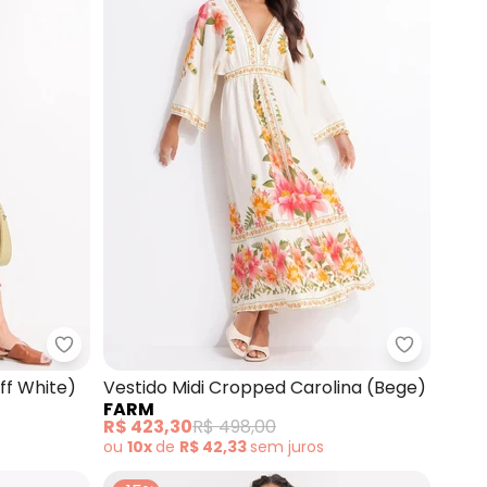
Farm - Vestido Midi Selo Praiano (Off White)
Farm - Ve
ff White)
Vestido Midi Cropped Carolina (Bege)
FARM
R$ 423,30
R$ 498,00
ou
10x
de
R$ 42,33
sem
juros