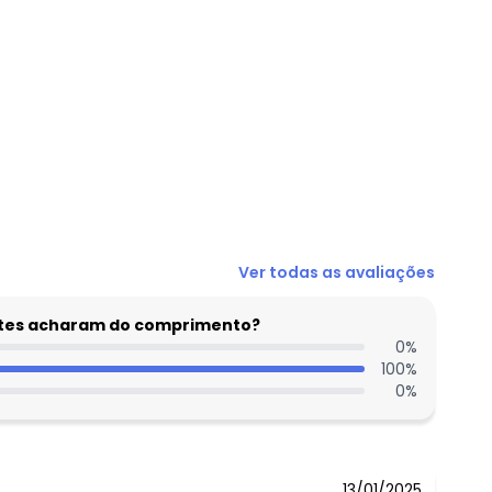
Ver todas as avaliações
entes acharam do comprimento?
0
%
100
%
0
%
13/01/2025