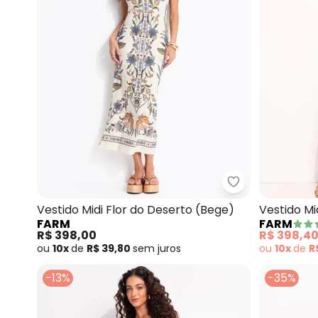
Farm - Vestido 
Vestido Midi Flor do Deserto (Bege)
Vestido Mi
FARM
FARM
R$ 398,00
R$ 398,4
ou
10x
de
R$ 39,80
sem
juros
ou
10x
de
R
-13%
-35%