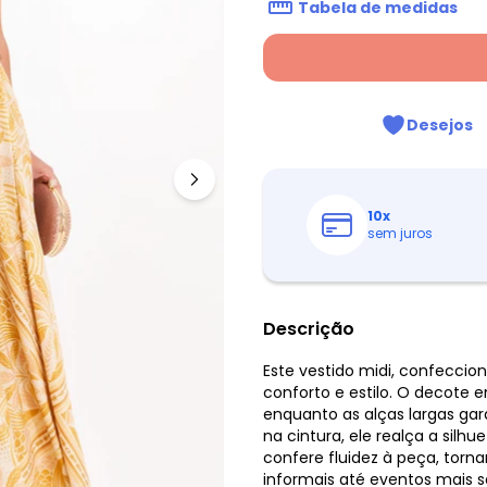
Tabela de medidas
Desejos
10
x
sem juros
Descrição
Este vestido midi, confecci
conforto e estilo. O decote 
enquanto as alças largas ga
na cintura, ele realça a sil
confere fluidez à peça, torn
informais até eventos mais so