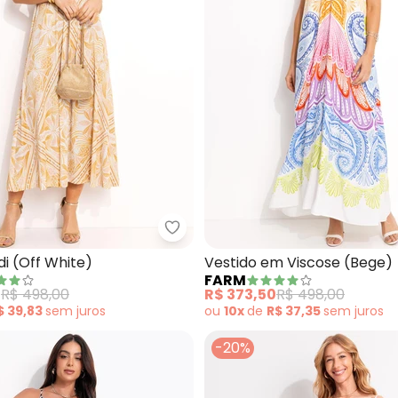
Midi Flor do Deserto (Bege)
Farm - Vestido Midi (Off White)
di (Off White)
Vestido em Viscose (Bege)
FARM
0
R$ 498,00
R$ 373,50
R$ 498,00
$ 39,83
sem
juros
ou
10x
de
R$ 37,35
sem
juros
-20%