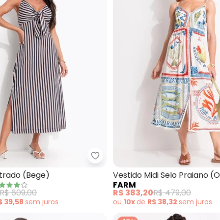
o Cropped Ananda (Bege)
Colcci - Vestido Listrado (Bege)
strado (Bege)
Vestido Midi Selo Praiano (O
FARM
R$ 609,00
R$ 383,20
R$ 479,00
$ 39,58
sem
juros
ou
10x
de
R$ 38,32
sem
juros