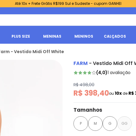
Até 10x + Frete Grátis R$199 Sul e Sudeste - cupom GANHEI
PLUS SIZE
MENINAS
MENINOS
CALÇADOS
Farm - Vestido Midi Off White
FARM
-
Vestido Midi Off 
(
4,0
)
1
avaliação
R$ 498,00
R$ 398,40
10x
R$ 
ou
de
Tamanhos
P
M
G
GG