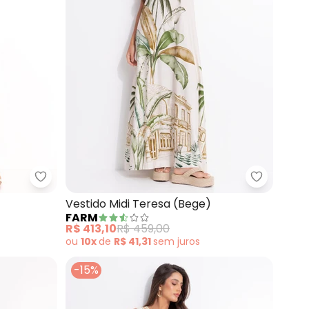
Farm - Vestido em Viscose (Bege)
Farm - Ve
Vestido Midi Teresa (Bege)
FARM
R$ 413,10
R$ 459,00
ou
10x
de
R$ 41,31
sem
juros
-15%