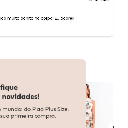
ca muito bonito no corpo! Eu adorei!!!
-10%
-