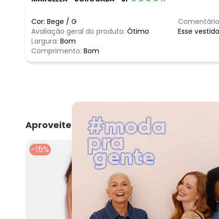
Cor:
Bege
/
G
Comentário
Avaliação geral do produto:
Ótimo
Esse vestid
Largura:
Bom
Comprimento:
Bom
Aproveite e compre junto
-15%
-15%