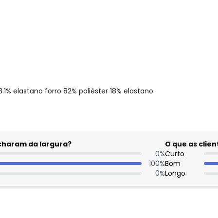
.1% elastano forro 82% poliéster 18% elastano
acharam da largura?
O que as cli
0
%
Curto
100
%
Bom
0
%
Longo