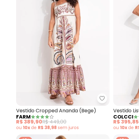
Farm - Vestid
Vestido Cropped Ananda (Bege)
Vestido Li
FARM
COLCCI
R$ 389,90
R$ 449,00
R$ 395,85
ou
10x
de
R$ 38,98
sem
juros
ou
10x
de
R