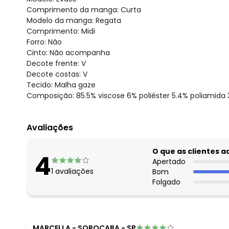
Comprimento da manga: Curta
Modelo da manga: Regata
Comprimento: Midi
Forro: Não
Cinto: Não acompanha
Decote frente: V
Decote costas: V
Tecido: Malha gaze
Composição: 85.5% viscose 6% poliéster 5.4% poliamida 3
Avaliações
O que as clientes 
4
Apertado
1
avaliações
Bom
Folgado
MARCELLA
-
SOROCABA - SP