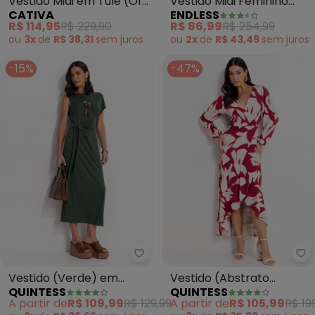
Vestido Midi em Tule (Off
Vestido Midi Feminino
CATIVA
ENDLESS
White)
(Preto)
R$ 114,95
R$ 229,90
R$ 86,99
R$ 254,99
ou
3x
de
R$ 38,31
sem
juros
ou
2x
de
R$ 43,49
sem
juros
-15%
-47%
Quintess - Vestido (Verde) em 
Qu
Vestido (Verde) em
Vestido (Abstrato
QUINTESS
QUINTESS
Malha de Viscose
Bicolor) em Malha de
A partir de
R$ 109,99
R$ 129,99
A partir de
R$ 105,99
R$ 19
Viscose