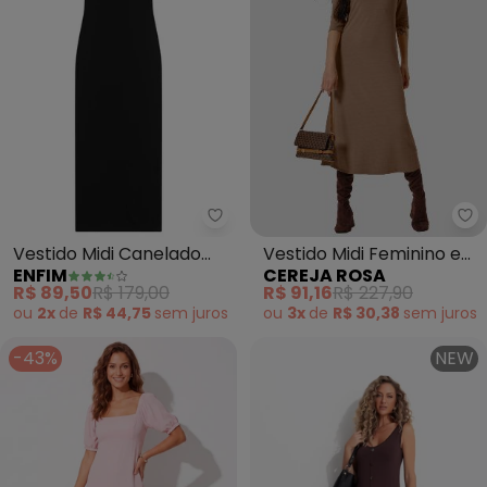
Ce
Enfim - Vestido Midi Canelado (
Vestido Midi Feminino em
Vestido Midi Canelado
CEREJA ROSA
ENFIM
Viscose Manga 3/4
(Preto)
R$ 91,16
R$ 227,90
R$ 89,50
R$ 179,00
(Marrom)
ou
3x
de
R$ 30,38
sem
juros
ou
2x
de
R$ 44,75
sem
juros
-43%
NEW