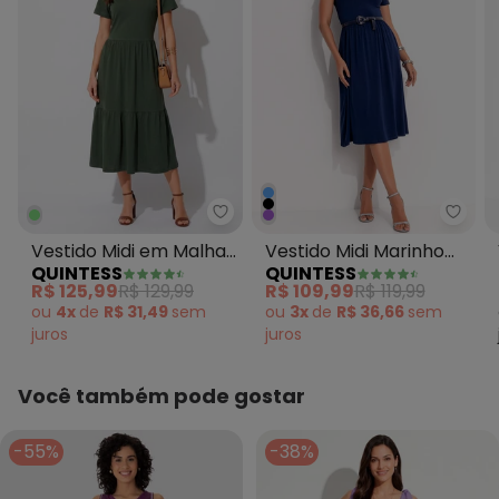
Quintess - Vestido Midi em Malh
Quint
Vestido Midi em Malha
Vestido Midi Marinho
QUINTESS
QUINTESS
de Algodão Verde
com Bolsos
R$ 125,99
R$ 129,99
R$ 109,99
R$ 119,99
Militar
ou
4x
de
R$ 31,49
sem
ou
3x
de
R$ 36,66
sem
juros
juros
Você também pode gostar
-55%
-38%