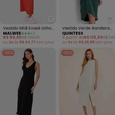
Malwee - Vestido Mídi Evasê Lin
Qu
Vestido Mídi Evasê Linho
Vestido Verde Bandeira
MALWEE
QUINTESS
(Laranja)
em Microfibra
R$ 89,55
R$ 199,00
A partir de
R$ 119,99
R$ 149
ou
2x
de
R$ 44,77
sem
juros
ou
4x
de
R$ 29,99
sem
juros
-55%
-60%