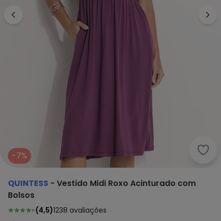
Quin
-7%
QUINTESS
-
Vestido Midi Roxo Acinturado com
Bolsos
(
4,5
)
1238
avaliações