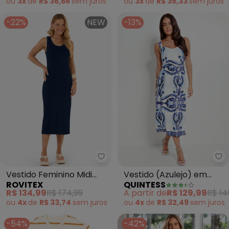
ou
3x
de
R$ 36,66
sem
juros
ou
3x
de
R$ 35,33
sem
juros
-22%
NEW
-13%
Rovitex - Vestido Feminino Midi
Qu
Vestido Feminino Midi
Vestido (Azulejo) em
ROVITEX
QUINTESS
Molecotton (Azul)
Malha Fria
R$ 134,99
R$ 174,99
A partir de
R$ 129,99
R$ 14
ou
4x
de
R$ 33,74
sem
juros
ou
4x
de
R$ 32,49
sem
juros
-54%
-42%