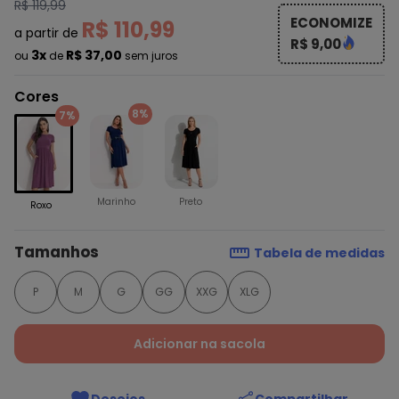
R$ 119,99
ECONOMIZE
R$ 110,99
a partir de
R$ 9,00
3x
R$ 37,00
ou
de
sem juros
Cores
8%
7%
Marinho
Preto
Roxo
Tamanhos
Tabela de medidas
P
M
G
GG
XXG
XLG
Adicionar na sacola