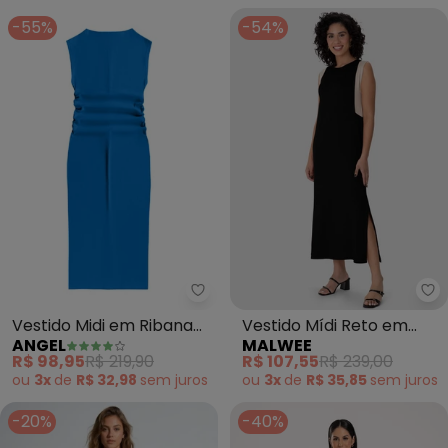
-55%
-54%
Angel - Vestido Midi em Ribana 
Ma
Vestido Midi em Ribana
Vestido Mídi Reto em
ANGEL
MALWEE
(Azul)
Moletinho (Preto)
R$ 98,95
R$ 219,90
R$ 107,55
R$ 239,00
ou
3x
de
R$ 32,98
sem
juros
ou
3x
de
R$ 35,85
sem
juros
-20%
-40%