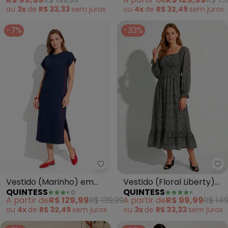
ou
3x
de
R$ 33,33
sem
juros
ou
4x
de
R$ 32,49
sem
juros
-7%
-33%
Quintess - Vestido (Marinho) 
Vestido (Marinho) em
Vestido (Floral Liberty)
QUINTESS
QUINTESS
Moletom
em Tecido de Poliéster
A partir de
R$ 129,99
R$ 139,99
A partir de
R$ 99,99
R$ 149
ou
4x
de
R$ 32,49
sem
juros
ou
3x
de
R$ 33,33
sem
juros