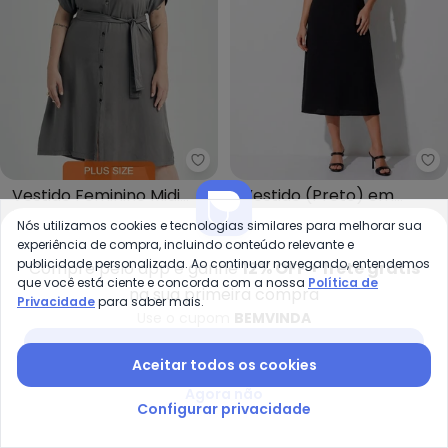
Marialícia - Vestido Feminino M
Qu
Vestido Feminino Midi
Vestido (Preto) em
MARIALÍCIA
QUINTESS
Chemise com Faixa
Crepe Plano
Nós utilizamos cookies e tecnologias similares para melhorar sua
R$ 107,96
R$ 269,90
R$ 106,99
R$ 179,99
(Cinza)
experiência de compra, incluindo conteúdo relevante e
ou
3x
de
R$ 35,98
sem
juros
ou
3x
de
R$ 35,66
sem
juros
publicidade personalizada. Ao continuar navegando, entendemos
Compre pelo app e ganhe
12% OFF + frete grátis
que você está ciente e concorda com a nossa
Política de
-40%
-56%
na sua primeira compra
Privacidade
para saber mais.
Use o cupom
BEMVINDA
Baixar app Posthaus
Aceitar todos os cookies
Agora não
Configurar privacidade