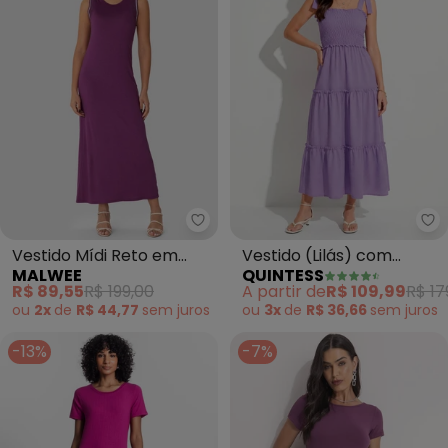
Malwee - Vestido Mídi Reto em 
Qu
Vestido Mídi Reto em
Vestido (Lilás) com
MALWEE
QUINTESS
Viscose (Violeta)
Babados e Alças para
R$ 89,55
R$ 199,00
A partir de
R$ 109,99
R$ 17
Amarrar
ou
2x
de
R$ 44,77
sem
juros
ou
3x
de
R$ 36,66
sem
juros
-13%
-7%