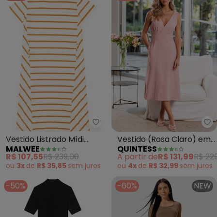
Malwee - Vestido Listrado Mídi
Qu
Vestido Listrado Mídi
Vestido (Rosa Claro) em
MALWEE
QUINTESS
(Amarelo)
Viscose com Poliéster
R$ 107,55
R$ 239,00
A partir de
R$ 131,99
R$ 229
ou
3x
de
R$ 35,85
sem
juros
ou
4x
de
R$ 32,99
sem
juros
-50%
-60%
NEW