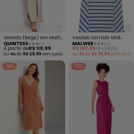
Quintess - Vestido (Bege) em M
Ma
Vestido (Bege) em Malha
Vestido Listrado Mídi
QUINTESS
MALWEE
de Viscose
(Azul )
A partir de
R$ 119,99
R$ 107,55
R$ 239,00
ou
4x
de
R$ 29,99
sem
juros
ou
3x
de
R$ 35,85
sem
juros
-38%
-55%