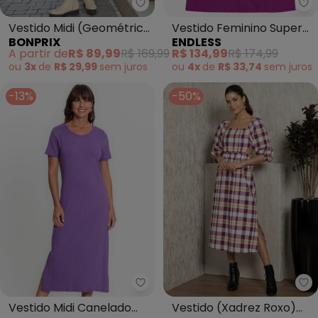
bonprix - Vestido Midi (Geomét
En
Vestido Midi (Geométrico
Vestido Feminino Super
BONPRIX
ENDLESS
Roxo)
Midi Evasê Liso (Roxo)
A partir de
R$ 89,99
R$ 169,99
R$ 134,99
R$ 174,99
ou
3x
de
R$ 29,99
sem
juros
ou
4x
de
R$ 33,74
sem
juros
-13%
-50%
Qu
Rovitex - Vestido Midi Canelado
Vestido (Xadrez Roxo)
Vestido Midi Canelado