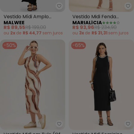
Malwee - Vestido Mídi Amplo C
Ma
Vestido Mídi Amplo
Vestido Midi Fenda
MALWEE
MARIALÍCIA
Canelado (Preto)
Feminino (Bege)
R$ 89,55
R$ 199,00
R$ 93,96
R$ 234,90
ou
2x
de
R$ 44,77
sem
juros
ou
3x
de
R$ 31,31
sem
juros
-50%
-65%
En
Cativa -