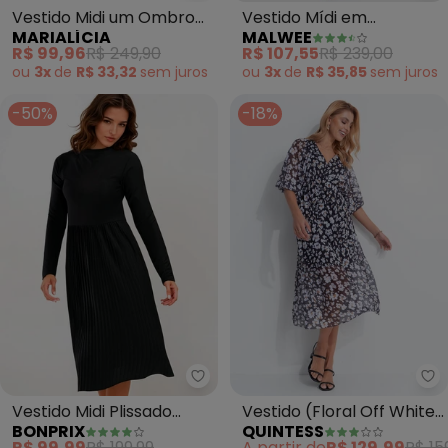
Vestido Midi um Ombro
Vestido Mídi em
MARIALÍCIA
MALWEE
Só Feminino (Azul)
Moletinho (Off White)
R$ 99,96
R$ 249,90
R$ 107,55
R$ 239,00
ou
3x
de
R$ 33,32
sem
juros
ou
3x
de
R$ 35,85
sem
juros
-50%
-18%
bonprix - Vestido Midi Plissado 
Qu
Vestido Midi Plissado
Vestido (Floral Off White)
BONPRIX
QUINTESS
(Preto)
em Tule
R$ 99,99
R$ 199,99
A partir de
R$ 129,99
R$ 15