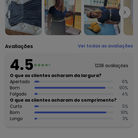
Complemento: Bolsos
Observação: Bolsos
Tecido: Malha
Composição: Conforme imagem etiqueta
Avaliações
Ver todas as avaliações
4.5
1238
avaliações
O que as clientes acharam da largura?
Apertado
6
%
Bom
90
%
Folgado
4
%
O que as clientes acharam do comprimento?
Curto
5
%
Bom
91
%
Longo
3
%