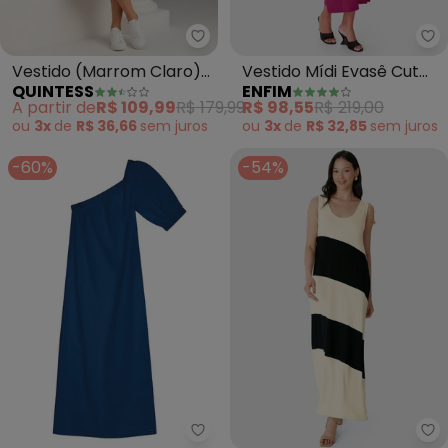
Quintess - Vestido (Marrom Cla
En
Vestido (Marrom Claro)
Vestido Mídi Evasê Cut
QUINTESS
ENFIM
em Viscose com Linho
Out (Fúcsia)
A partir de
R$ 109,99
R$ 179,99
R$ 98,55
R$ 219,00
ou
3x
de
R$ 36,66
sem
juros
ou
3x
de
R$ 32,85
sem
juros
-60%
-54%
Marialícia - Vestido Midi um Om
Ma