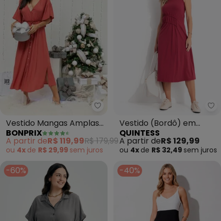
bonprix - Vestido Mangas Ampl
Qu
Vestido Mangas Amplas
Vestido (Bordô) em
BONPRIX
QUINTESS
(Terracota)
Malha de Algodão
A partir de
R$ 119,99
R$ 179,99
A partir de
R$ 129,99
ou
4x
de
R$ 29,99
sem
juros
ou
4x
de
R$ 32,49
sem
juros
-60%
-40%