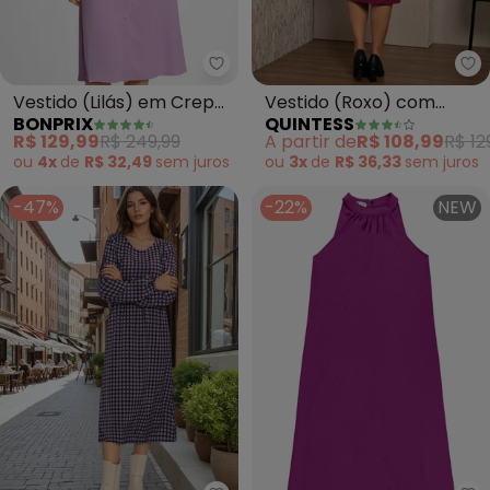
bonprix - Vestido (Lilás) em Cr
Qu
Vestido (Lilás) em Crepe
Vestido (Roxo) com
BONPRIX
QUINTESS
Plano
Botões
R$ 129,99
R$ 249,99
A partir de
R$ 108,99
R$ 12
ou
4x
de
R$ 32,49
sem
juros
ou
3x
de
R$ 36,33
sem
juros
-47%
-22%
NEW