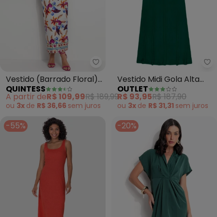
Quintess - Vestido (Barrado Flo
Ou
Vestido (Barrado Floral)
Vestido Midi Gola Alta
QUINTESS
OUTLET
em Malha Fria
Feminino (Verde)
A partir de
R$ 109,99
R$ 189,99
R$ 93,95
R$ 187,90
ou
3x
de
R$ 36,66
sem
juros
ou
3x
de
R$ 31,31
sem
juros
-55%
-20%