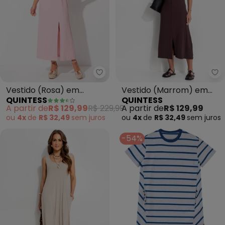
Quintess - Vestido (Rosa) em V
Qu
Vestido (Rosa) em
Vestido (Marrom) em
QUINTESS
QUINTESS
Viscose Plana Sarjada
Malha de Viscose
A partir de
R$ 129,99
R$ 229,99
A partir de
R$ 129,99
ou
4x
de
R$ 32,49
sem
juros
ou
4x
de
R$ 32,49
sem
juros
-54%