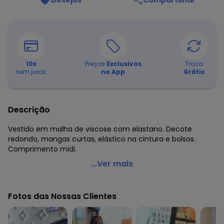
Desejos
Compartilhar
10
x
Preços
Exclusivos
Troca
sem juros
no App
Grátis
Descrição
Vestido em malha de viscose com elastano. Decote
redondo, mangas curtas, elástico na cintura e bolsos.
Comprimento midi.
Quintess - Vestido Midi Roxo Acinturado com Bolsos
...Ver mais
Código do produto: 3450410
Modelagem: Solto
Fotos das Nossas Clientes
Comprimento da manga: Curta
Comprimento: Midi
Decote frente: Redondo