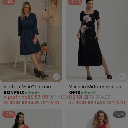
-51%
-65%
bonprix - Vestido Midi Chemise 
Gr
Vestido Midi Chemise
Vestido Midi em Viscose
BONPRIX
GRIS
com Faixa (Azul)
(Preto)
A partir de
R$ 87,99
R$ 179,99
R$ 131,21
R$ 374,90
ou
2x
de
R$ 43,99
sem
juros
ou
4x
de
R$ 32,80
sem
juros
-33%
NEW