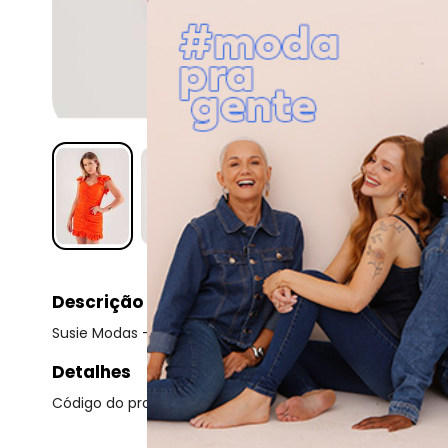
Descrição
Susie Modas - Vestido Mini Drapeado Feminino Laranja
Detalhes
Código do produto: 22719468