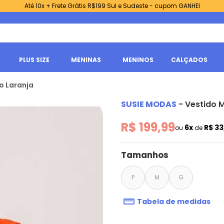
Até 10x + Frete Grátis R$199 Sul e Sudeste - cupom GANHEI
PLUS SIZE
MENINAS
MENINOS
CALÇADOS
o Laranja
SUSIE MODAS
-
Vestido 
R$ 199,99
6x
R$ 33
ou
de
Tamanhos
P
M
G
Tabela de medidas