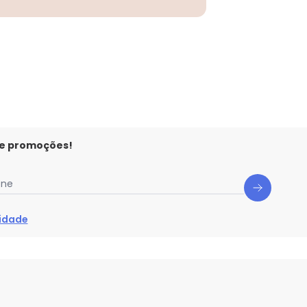
 e promoções!
one
cidade