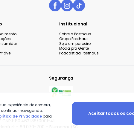
o
Institucional
endimento
Sobre a Posthaus
luções
Grupo Posthaus
nsumidor
Seja um parceiro
Moda pra Gente
fiável
Podcast da Posthaus
Segurança
 sua experiência de compra,
o continuar navegando,
Aceitar todos os co
olítica de Privacidade
para
 CNPJ: 80.462.138/0001-41
adenfurt - 89.070-700 - Blumenau/SC