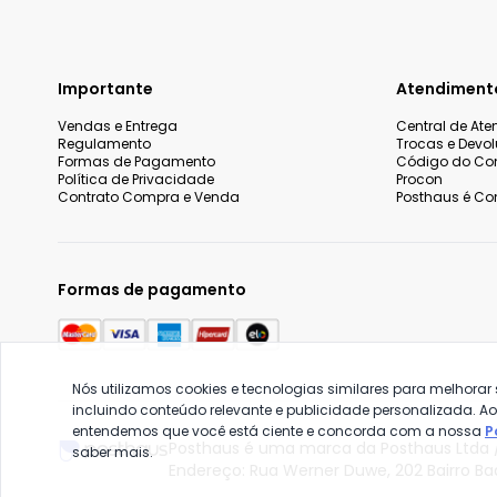
Importante
Atendiment
Vendas e Entrega
Central de At
Regulamento
Trocas e Devo
Formas de Pagamento
Código do Co
Política de Privacidade
Procon
Contrato Compra e Venda
Posthaus é Con
Formas de pagamento
Nós utilizamos cookies e tecnologias similares para melhorar
incluindo conteúdo relevante e publicidade personalizada. A
entendemos que você está ciente e concorda com a nossa
P
Posthaus é uma marca da Posthaus Ltda /
saber mais.
Endereço: Rua Werner Duwe, 202 Bairro B