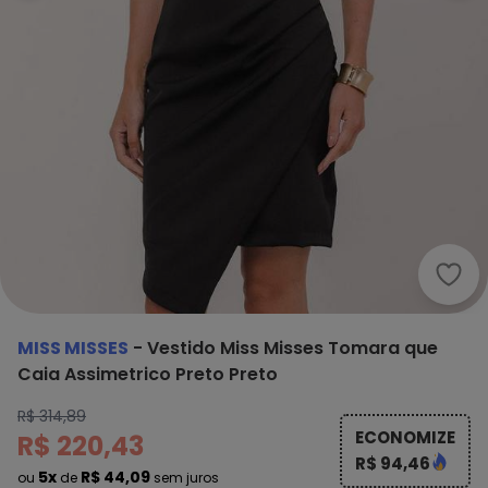
Miss
MISS MISSES
-
Vestido Miss Misses Tomara que
Caia Assimetrico Preto Preto
R$ 314,89
ECONOMIZE
R$ 220,43
R$ 94,46
5x
R$ 44,09
ou
de
sem juros