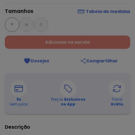
Tamanhos
Tabela de medidas
P
M
G
Adicionar na sacola
Desejos
Compartilhar
5
x
Preços
Exclusivos
Troca
sem juros
no App
Grátis
Descrição