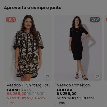
O preço apresentado abaixo é o menor oferecido em
algum dia do mês, para o menor tamanho disponível.
Aproveite e compre junto
N/D*
agosto/2026
N/D*
julho/2026
N/D*
junho/2026
-10%
NEW
N/D*
maio/2026
N/D*
abril/2026
N/D*
março/2026
N/D*
fevereiro/2026
Farm - Vestido T-Shirt Mg Fofa 
Colcc
Vestido T-Shirt Mg Fofa
Vestido Canelado
FARM
COLCCI
Nikita Preto
Preto
R$ 268,20
R$ 298,00
R$ 259,00
ou
5x
de
R$ 53,64
sem
ou
5x
de
R$ 51,80
sem
juros
juros