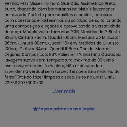
Vestido Miss Misses Tomara Que Caia Assimetrico Preto,
curto, drapeado com barbatanas no bisto e levemente
acinturado. Perfeito para ocasiões especiais, combine
com acessórios e rasteirinhas ou sandália de salto, criando
uma composição elegante e aproveitando a versatilidade
da peça. Modelo veste tamanho P 38. Medidas do P: Busto
92cm, Cintura 76cm, Quadril 100cm. Medidas do M: Busto
96cm, Cintura 80cm, Quadril 104cm. Medidas do G: Busto
100cm, Cintura 84cm, Quadril 108cm. Tecido: Marrant
Organic Composição: 96% Poliester 4% Elastano Cuidados:
lavagem suave com temperatura maxima de 30°; Não
usar alvejante a base de cloro; Não usar secadora;
Estender na vertical sem torcer; Temperatura máxima do
ferro 110°; Não fazer limpeza a seco. Feito no Brasil CNPJ.
22.759.307/0001-03
Miss Misses - Vestido Miss Misses Tomara que Caia
...Ver mais
Assimetrico Preto Preto
Código do produto: 22990530
Faça a primeira avaliação
Histórico de preços