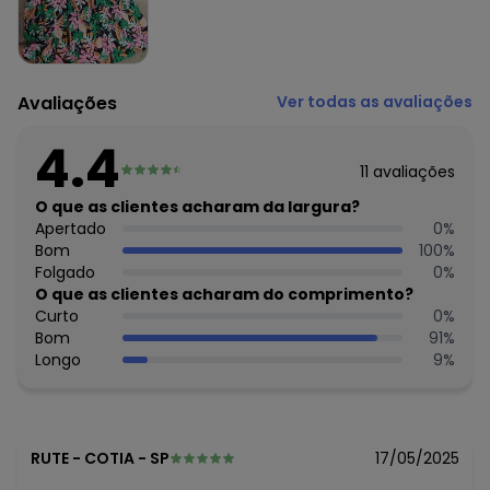
estampa.
Tecido: Malha Texturizada
Composição: 97% Algodão, 2% Elastano, 1% Poliamida
Avaliações
Ver todas as avaliações
Histórico de preços
O preço apresentado abaixo é o menor oferecido em
4.4
algum dia do mês, para o menor tamanho disponível.
11
avaliações
N/D*
agosto/2026
R$ 63,95
O que as clientes acharam da largura?
julho/2026
R$ 55,95
Apertado
0
%
junho/2026
N/D*
Bom
100
%
maio/2026
N/D*
Folgado
0
%
abril/2026
N/D*
O que as clientes acharam do comprimento?
março/2026
N/D*
Curto
0
%
fevereiro/2026
Bom
91
%
Longo
9
%
RUTE
-
COTIA - SP
17/05/2025