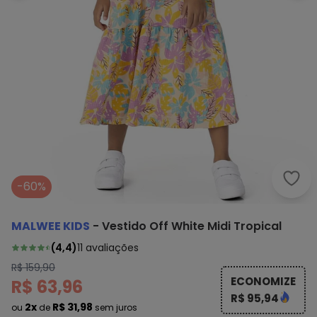
Malw
-60%
MALWEE KIDS
-
Vestido Off White Midi Tropical
(
4,4
)
11
avaliações
R$ 159,90
ECONOMIZE
R$ 63,96
R$ 95,94
2x
R$ 31,98
ou
de
sem juros