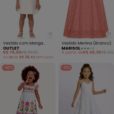
Outlet - Vestido com Manga A
Ma
Vestido com Manga
Vestido Menina (Branco)
OUTLET
MARISOL
Ampla Menina (Branco)
R$ 76,85
R$ 80,90
A partir de
R$ 45,35
R$ 199
ou
2x
de
R$ 38,42
sem
juros
-60%
-15%