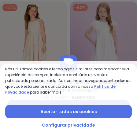
-60%
-80%
Nós utilizamos cookies e tecnologias similares para melhorar sua
experiência de compra, incluindo conteúdo relevante e
publicidade personalizada. Ao continuar navegando, entendemos
Compre pelo app e ganhe
12% OFF + frete grátis
que você está ciente e concorda com a nossa
Política de
na sua primeira compra
Kyly - Vestido Infantil Menina Li
Mi
Privacidade
para saber mais.
Use o cupom
BEMVINDA
Vestido Infantil Menina
Vestido em Tule e Tule
KYLY
MILLI E NINA
Listras (Off White)
Paetê Trabalhado
Baixar app Posthaus
R$ 85,16
R$ 212,90
R$ 59,98
R$ 299,90
Aceitar todos os cookies
(Branco)
ou
2x
de
R$ 42,58
sem
juros
ou
2x
de
R$ 29,99
sem
juros
Agora não
Configurar privacidade
-60%
-60%