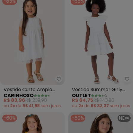
-65%
-55%
Carinhoso - Vestido Curto Ampl
Ou
Vestido Curto Amplo
Vestido Summer Girly
CARINHOSO
OUTLET
Floral (Branco)
Menina (Branco)
R$ 83,96
R$ 239,90
R$ 64,75
R$ 143,90
ou
2x
de
R$ 41,98
sem
juros
ou
2x
de
R$ 32,37
sem
juros
-60%
-50%
NEW