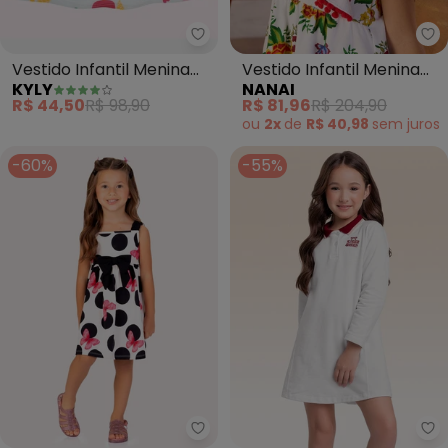
Kyly - Vestido Infantil Menina 
Na
Vestido Infantil Menina
Vestido Infantil Menina
KYLY
NANAI
em Algodão (Branco)
Flores (Branco)
R$ 44,50
R$ 98,90
R$ 81,96
R$ 204,90
ou
2x
de
R$ 40,98
sem
juros
-60%
-55%
Kyly - Vestido Infantil Menina P
Fa