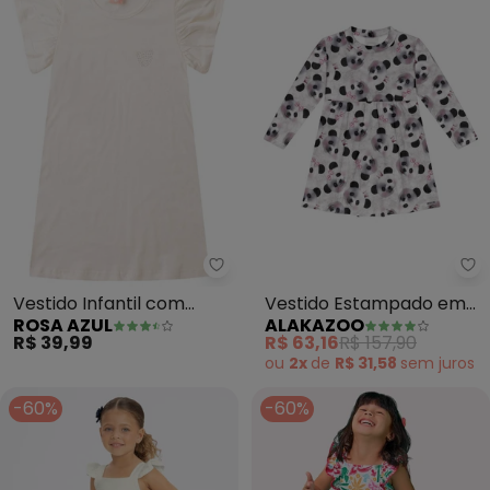
Rosa Azul - Vestido Infantil com 
Al
Vestido Infantil com
Vestido Estampado em
ROSA AZUL
ALAKAZOO
Brilho Iaia (Off White)
Malha Soft (Branco)
R$ 39,99
R$ 63,16
R$ 157,90
ou
2x
de
R$ 31,58
sem
juros
-60%
-60%