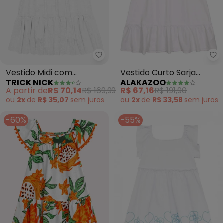
Trick Nick - Vestido Midi com 
Al
Vestido Midi com
Vestido Curto Sarja
TRICK NICK
ALAKAZOO
Sobreposicao (Branco)
Mangas Bordadas
A partir de
R$ 70,14
R$ 169,99
R$ 67,16
R$ 191,90
(Branco)
ou
2x
de
R$ 35,07
sem
juros
ou
2x
de
R$ 33,58
sem
juros
-60%
-55%