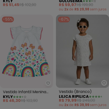
KYLY
GULOSEIMA
em Algodão (Off White)
Forro (Off White)
R$ 51,45
R$ 102,90
R$ 59,97
R$ 199,90
ou
2x
de
R$ 29,98
sem
juros
-55%
-67%
Li
Kyly - Vestido Infantil Menina F
Vestido (Branco)
Vestido Infantil Menina
LILICA RIPILICA
KYLY
Flores (Branco)
R$ 79,99
R$ 249,00
R$ 46,30
R$ 102,90
ou
2x
de
R$ 39,99
sem
juros