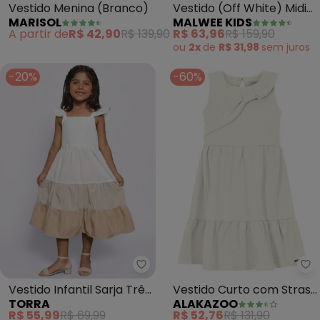
Vestido Menina (Branco)
Vestido (Off White) Midi
MARISOL
MALWEE KIDS
Tropical
A partir de
R$ 42,90
R$ 139,90
R$ 63,96
R$ 159,90
ou
2x
de
R$ 31,98
sem
juros
-20%
-60%
Torra - Vestido Infantil Sarja T
Al
Vestido Infantil Sarja Três
Vestido Curto com Strass
TORRA
ALAKAZOO
Marias (Branco)
de Algodão (Branco)
R$ 55,99
R$ 69,99
R$ 52,76
R$ 131,90