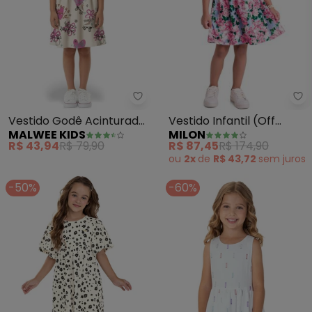
Mi
Malwee Kids - Vestido Godê Aci
Vestido Infantil (Off
Vestido Godê Acinturado
MILON
MALWEE KIDS
White)
Patins (Branco)
R$ 87,45
R$ 174,90
R$ 43,94
R$ 79,90
ou
2x
de
R$ 43,72
sem
juros
-50%
-60%