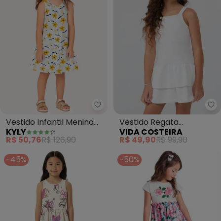
Kyly - Vestido Infantil Menina F
Vi
Vestido Infantil Menina
Vestido Regata
KYLY
VIDA COSTEIRA
Flores (Branco)
Babadinhos (Branco)
R$ 50,76
R$ 126,90
R$ 49,90
R$ 99,90
-45%
-50%