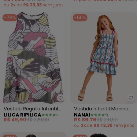
ou
2x
de
R$ 35,98
sem
juros
-78%
-59%
Lilica Ripilica - Vestido Regata 
Na
Vestido Regata Infantil
Vestido Infantil Menina
LILICA RIPILICA
NANAI
Menina(Branco)
com Lastex (Branco)
R$ 49,90
R$ 229,00
R$ 86,76
R$ 216,90
ou
2x
de
R$ 43,38
sem
juros