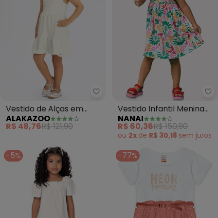
Alakazoo - Vestido de Alças em
Na
Vestido de Alças em
Vestido Infantil Menina
ALAKAZOO
NANAI
Malha de Algodão (Off
Tropical (Branco)
R$ 48,76
R$ 121,90
R$ 60,36
R$ 150,90
White)
ou
2x
de
R$ 30,18
sem
juros
-5%
-77%