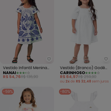
Nanai - Vestido Infantil Menin
Ca
Vestido Infantil Menina
Vestido (Branco) Godê
NANAI
CARINHOSO
Folhagem (Branco)
em Devorê Menina
R$ 54,76
R$ 136,90
R$ 64,97
R$ 259,90
ou
2x
de
R$ 32,48
sem
juros
-59%
-80%