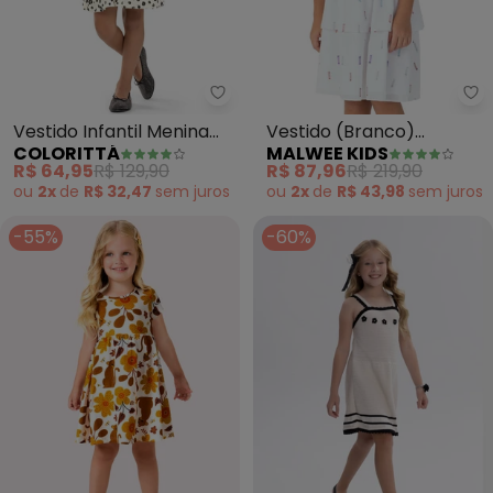
Colorittá - Vestido Infantil Meni
Ma
Vestido Infantil Menina
Vestido (Branco)
COLORITTÁ
MALWEE KIDS
Floral Print (Branco)
Acinturado em Plumetis
R$ 64,95
R$ 129,90
R$ 87,96
R$ 219,90
ou
2x
de
R$ 32,47
sem
juros
ou
2x
de
R$ 43,98
sem
juros
-55%
-60%