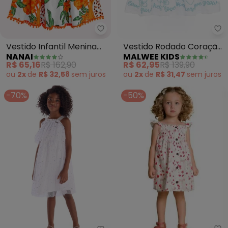
Nanai - Vestido Infantil Menina 
Ma
Vestido Infantil Menina
Vestido Rodado Coração
NANAI
MALWEE KIDS
Fruta (Branco)
e Flores (Branco)
R$ 65,16
R$ 162,90
R$ 62,95
R$ 139,90
ou
2x
de
R$ 32,58
sem
juros
ou
2x
de
R$ 31,47
sem
juros
-70%
-50%