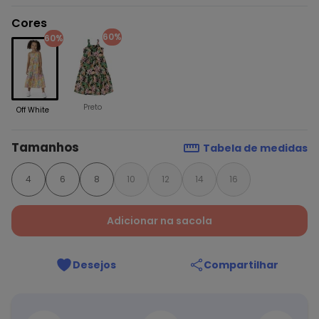
Cores
60%
60%
Preto
Off White
Tamanhos
Tabela de medidas
4
6
8
10
12
14
16
Adicionar na sacola
Desejos
Compartilhar