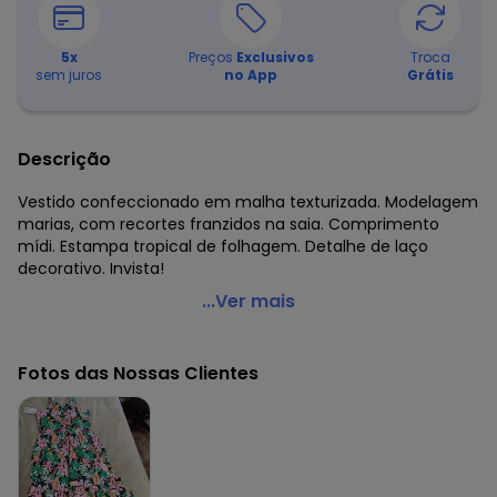
5
x
Preços
Exclusivos
Troca
sem juros
no App
Grátis
Descrição
Vestido confeccionado em malha texturizada. Modelagem
marias, com recortes franzidos na saia. Comprimento
mídi. Estampa tropical de folhagem. Detalhe de laço
decorativo. Invista!
Malwee Kids - Vestido Off White Midi Tropical
...Ver mais
Código do produto: 7509448
Comprimento: Midi
Fotos das Nossas Clientes
Decote Frente : Coração
Fornecedor: MALWEE MALHAS LTDA / CNPJ 84.429.737/0001-
14
Feito: Brasil
Cuidados para conservação do produto: Temperatura
máxima de lavagem 30C. Não alvejar. Não passar sobre a