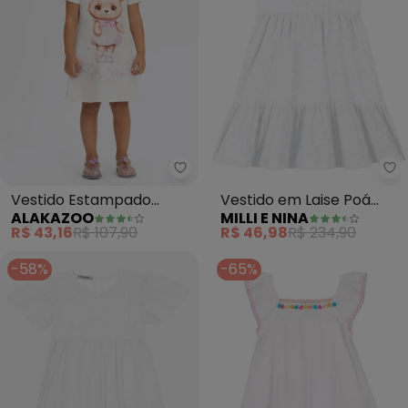
Alakazoo - Vestido Estampado I
Mi
Vestido Estampado
Vestido em Laise Poá
ALAKAZOO
MILLI E NINA
Infantil com Strass
(Branco)
R$ 43,16
R$ 107,90
R$ 46,98
R$ 234,90
(Branco)
-58%
-65%