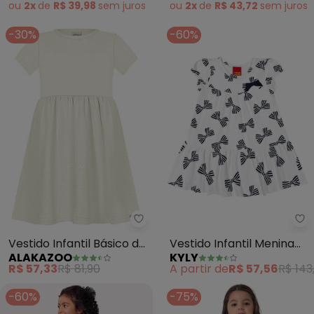
ou
2x
de
R$ 39,98
sem
juros
ou
2x
de
R$ 43,72
sem
juros
-30%
-60%
Alakazoo - Vestido Infantil Bás
Ky
Vestido Infantil Básico de
Vestido Infantil Menina
ALAKAZOO
KYLY
Mangas Curtas (Off
Laço (Branco)
R$ 57,33
R$ 81,90
A partir de
R$ 57,56
R$ 143
White)
-60%
-75%