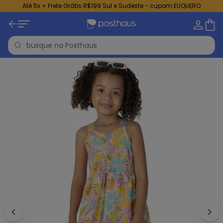
Até 5x + Frete Grátis R$199 Sul e Sudeste - cupom EUQUERO