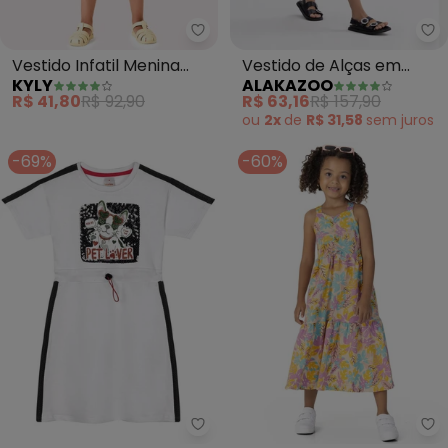
Kyly - Vestido Infatil Menina Fl
Al
Vestido Infatil Menina
Vestido de Alças em
KYLY
ALAKAZOO
Flores (Branco)
Tricô com Bordados
R$ 41,80
R$ 92,90
R$ 63,16
R$ 157,90
(Branco)
ou
2x
de
R$ 31,58
sem
juros
-69%
-60%
Marisol - Vestido Menina (Bran
Ma