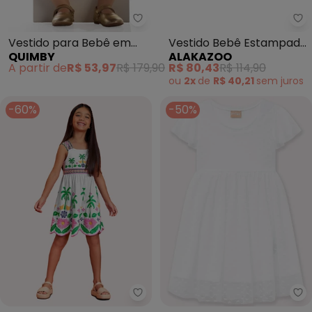
Quimby - Vestido para Bebê em 
Al
Vestido para Bebê em
Vestido Bebê Estampado
QUIMBY
ALAKAZOO
Tricoline (Branco)
com Mangas Longas
A partir de
R$ 53,97
R$ 179,90
R$ 80,43
R$ 114,90
(Branco)
ou
2x
de
R$ 40,21
sem
juros
-60%
-50%
Nanai - Vestido Infantil Menina
Mi