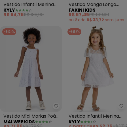
Vestido Infantil Menina
Vestido Manga Longa
KYLY
FAKINI KIDS
Póa (Off White)
Branco
R$ 54,76
R$ 136,90
R$ 67,45
R$ 149,90
ou
2x
de
R$ 33,72
sem
juros
-60%
-60%
Malwee Kids - Vestido Mídi Mar
Ky
Vestido Mídi Marias Poá
Vestido Infantil Menina
MALWEE KIDS
KYLY
(Branco)
Flores (Branco)
R$ 71,96
R$ 179,90
A partir de
R$ 52,76
R$ 131,