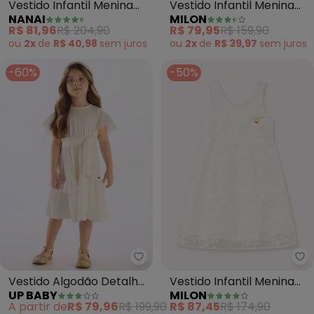
Vestido Infantil Menina
Vestido Infantil Menina
NANAI
MILON
com Corte a Laser
com Tule (Branco)
R$ 81,96
R$ 204,90
R$ 79,95
R$ 159,90
(Branco)
ou
2x
de
R$ 40,98
sem
juros
ou
2x
de
R$ 39,97
sem
juros
-60%
-50%
Up Baby - Vestido Algodão Det
Mi
Vestido Algodão Detalhe
Vestido Infantil Menina
UP BABY
MILON
Renda (Branco)
com Tule (Off White)
A partir de
R$ 79,96
R$ 199,90
R$ 87,45
R$ 174,90