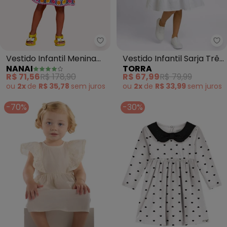
Nanai - Vestido Infantil Menina 
To
Vestido Infantil Menina
Vestido Infantil Sarja Três
NANAI
TORRA
Flores (Branco)
Marias (Branco)
R$ 71,56
R$ 178,90
R$ 67,99
R$ 79,99
ou
2x
de
R$ 35,78
sem
juros
ou
2x
de
R$ 33,99
sem
juros
-70%
-30%