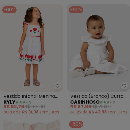
-60%
-60%
Kyly - Vestido Infantil Menina T
Ca
Vestido Infantil Menina
Vestido (Branco) Curto
KYLY
CARINHOSO
Tulipas (Branco)
em Devorê
R$ 62,76
R$ 156,90
R$ 87,96
R$ 219,90
ou
2x
de
R$ 31,38
sem
juros
ou
2x
de
R$ 43,98
sem
juros
-60%