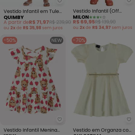
Mi
Quimby - Vestido Infantil em Tu
Vestido Infantil (Off
Vestido Infantil em Tule
MILON
QUIMBY
White)
Forrado (Branco)
R$ 69,95
R$ 139,90
A partir de
R$ 71,97
R$ 239,90
ou
2x
de
R$ 34,97
sem
juros
ou
2x
de
R$ 35,98
sem
juros
-50%
NEW
-70%
Kyly - Vestido Infantil Menina 
Gu
Vestido Infantil Menina
Vestido em Organza com