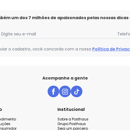
mbém um dos 7 milhões de apaixonados pelas nossas dicas
Digite seu e-mail
Telef
viar o cadastro, você concorda com a nossa
Política de Priva
Acompanhe a gente
o
Institucional
endimento
Sobre a Posthaus
luções
Grupo Posthaus
nsumidor
Seja um parceiro