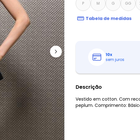
P
M
G
GG
Tabela de medidas
10
x
sem juros
Descrição
Vestido em cotton. Com recor
peplum. Comprimento: Básico.