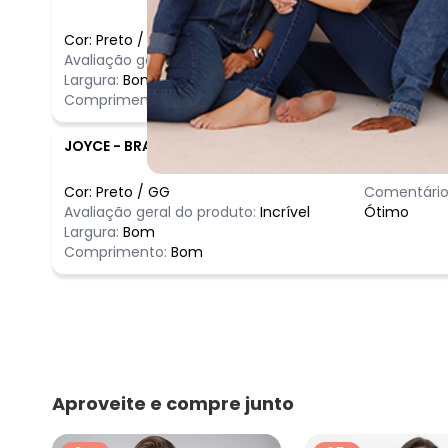
Cor:
Preto
/
M
Comentário
Avaliação geral do produto:
Ótimo
Ótimo
Largura:
Bom
Comprimento:
Bom
JOYCE
-
BRASILIA - DF
Cor:
Preto
/
GG
Comentário
Avaliação geral do produto:
Incrível
Ótimo
Largura:
Bom
Comprimento:
Bom
Aproveite e compre junto