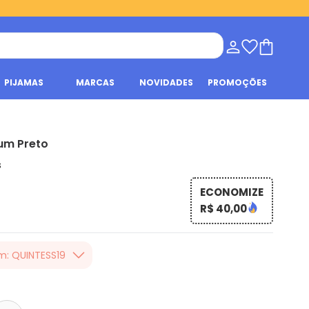
PIJAMAS
MARCAS
NOVIDADES
PROMOÇÕES
um Preto
s
ECONOMIZE
R$ 40,00
m: QUINTESS19
er valor, usando o
 toda loja Quintess,