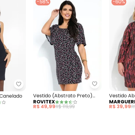
-58%
-60%
Vestido (Abstra
ho Mangas em Tule Preto
Moda Pop - Vestido Preto em Canelado
Vestido (Abstrato Preto)
Vestido Ab
 Canelado
ROVITEX
MARGUER
Ombro a Ombro Rovitex
Fenda Plus
R$ 49,99
R$ 119,99
R$ 39,99
R