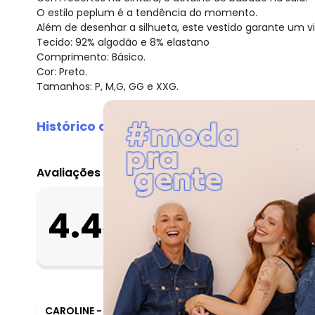
O estilo peplum é a tendência do momento.
Além de desenhar a silhueta, este vestido garante um vi
Tecido: 92% algodão e 8% elastano
Comprimento: Básico.
Cor: Preto.
Tamanhos: P, M,G, GG e XXG.
Histórico de preços
O preço apresentado abaixo é o menor oferecido em al
agosto/2026
Avaliações
julho/2026
junho/2026
O que as clientes 
4.4
maio/2026
Apertado
181
avaliações
Bom
abril/2026
Folgado
março/2026
fevereiro/2026
CAROLINE
-
PORTO VELHO - RO