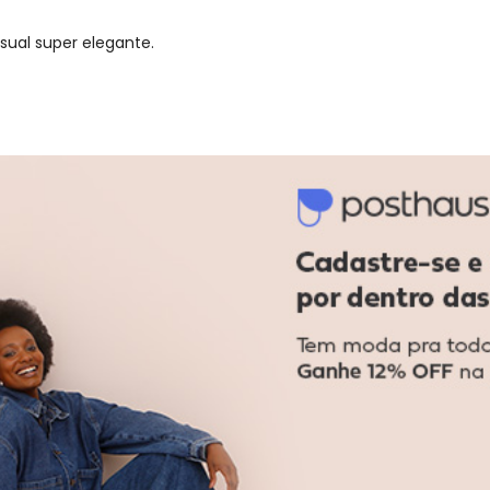
sual super elegante.
gum dia do mês, para o menor tamanho disponível.
acharam da largura?
O que as cli
1
%
Curto
80
%
Bom
19
%
Longo