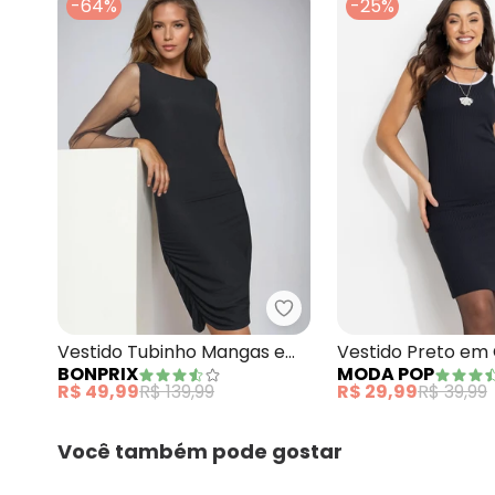
-64%
-25%
bonprix - Vestido Tubin
Vestido Tubinho Mangas em
Vestido Preto em
BONPRIX
MODA POP
Tule Preto
R$ 49,99
R$ 139,99
R$ 29,99
R$ 39,99
Você também pode gostar