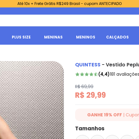
Até 10x + Frete Grátis R$249 Brasil - cupom ANTECIPADO
PLUS SIZE
MENINAS
MENINOS
CALÇADOS
QUINTESS
-
Vestido Pepl
(
4,4
)
181
avaliaçõe
R$ 69,99
R$ 29,99
GANHE 19% OFF
| Cupo
Ganhe 19% OFF Extra em qualqu
Tamanhos
cupom: QUINTESS19. Válido para
até 07/08/2026.