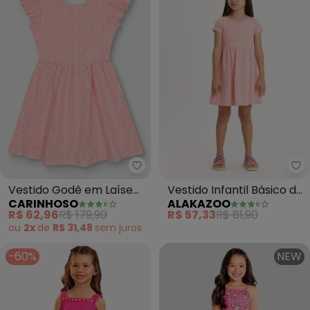
Carinhoso - Vestido Godê em La
Al
Vestido Godê em Laíse
Vestido Infantil Básico de
CARINHOSO
ALAKAZOO
com Linho (Rosa)
Mangas Curtas (Rosa)
R$ 62,96
R$ 179,90
R$ 57,33
R$ 81,90
ou
2x
de
R$ 31,48
sem
juros
-60%
NEW