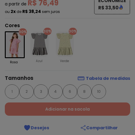
ECONOMIZE
R$ 76,49
a partir de
R$ 33,50
2x
R$ 38,24
ou
de
sem juros
Cores
30%
30%
30%
Azul
Verde
Rosa
Tamanhos
Tabela de medidas
1
2
3
4
6
8
10
Adicionar na sacola
Desejos
Compartilhar