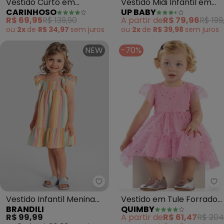
Vestido Curto em
Vestido Midi Infantil em
CARINHOSO
UP BABY
Babados com Pérolas
Piquet (Rosa)
R$ 69,95
R$ 139,90
A partir de
R$ 79,96
R$ 199
(Rosa Claro)
ou
2x
de
R$ 34,97
sem
juros
ou
2x
de
R$ 39,98
sem
juros
NEW
-70%
Brandili - Vestido Infantil Meni
Qu
Vestido Infantil Menina
Vestido em Tule Forrado
BRANDILI
QUIMBY
em Cotton (Rosa)
para Bebê (Rosa)
R$ 99,99
A partir de
R$ 61,47
R$ 204