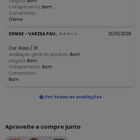
Largura:
Bom
N/D*
março/2026
Comprimento:
Bom
R$ 63,87
fevereiro/2026
Comentário:
Ótimo
DENISE
-
VARZEA PAULISTA - SP
12/01/2026
Cor:
Rosa
/
10
Avaliação geral do produto:
Bom
Largura:
Bom
Comprimento:
Bom
Comentário:
Bom
Ver todas as avaliações
Aproveite e compre junto