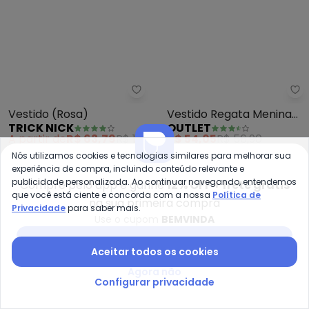
Trick Nick - Vestido (Rosa)
Ou
Vestido (Rosa)
Vestido Regata Menina
TRICK NICK
OUTLET
(Rosa )
A partir de
R$ 63,79
R$ 149,99
R$ 54,05
R$ 56,90
Nós utilizamos cookies e tecnologias similares para melhorar sua
ou
2x
de
R$ 31,89
sem
juros
experiência de compra, incluindo conteúdo relevante e
publicidade personalizada. Ao continuar navegando, entendemos
Compre pelo app e ganhe
12% OFF + frete grátis
-20%
NEW
-55%
que você está ciente e concorda com a nossa
Política de
na sua primeira compra
Privacidade
para saber mais.
Use o cupom
BEMVINDA
Baixar app Posthaus
Aceitar todos os cookies
Agora não
Configurar privacidade