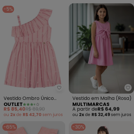
-5%
Outlet - Vestido Ombro Único L
Mu
Vestido Ombro Único
Vestido em Malha (Rosa)
OUTLET
MULTIMARCAS
Listrado Menina (Rosa )
R$ 85,40
R$ 89,90
A partir de
R$ 64,99
ou
2x
de
R$ 42,70
sem
juros
ou
2x
de
R$ 32,49
sem
juros
-65%
-30%