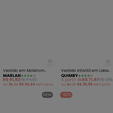
Marlan - Vestido em Moletom c
Qu
Vestido em Moletom
Vestido Infantil em Laise
MARLAN
QUIMBY
com Tela Esportiva
Babado (Rosa)
R$ 91,92
R$ 114,90
A partir de
R$ 71,97
R$ 239
(Rosa)
ou
3x
de
R$ 30,64
sem
juros
ou
2x
de
R$ 35,98
sem
juros
NEW
-60%