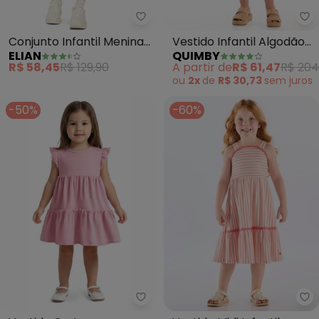
Elian - Conjunto Infantil Menin
Qu
Conjunto Infantil Menina
Vestido Infantil Algodão
ELIAN
QUIMBY
com Sobreposição
(Rosa)
R$ 58,45
R$ 129,90
A partir de
R$ 61,47
R$ 204
(Rosa)
ou
2x
de
R$ 30,73
sem
juros
-50%
-60%
Carinhoso - Vestido Curto em 
Up