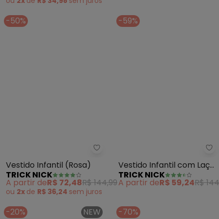
ou
2x
de
R$ 34,98
sem
juros
-50%
-59%
Trick Nick - Vestido Infantil (Ro
Tr
Vestido Infantil (Rosa)
Vestido Infantil com Laço
TRICK NICK
TRICK NICK
(Rosa)
A partir de
R$ 72,48
R$ 144,99
A partir de
R$ 59,24
R$ 144
ou
2x
de
R$ 36,24
sem
juros
-20%
NEW
-70%