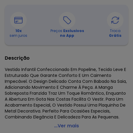
10
x
Preços
Exclusivos
Troca
sem juros
no App
Grátis
Descrição
Vestido Infantil Confeccionado Em Popeline, Tecido Leve E
Estruturado Que Garante Conforto E Um Caimento
Impecável. O Design Delicado Conta Com Babado Na Saia,
Adicionando Movimento E Charme À Peça. A Manga
Sobreposta Franzida Traz Um Toque Romântico, Enquanto
A Abertura Em Gota Nas Costas Facilita O Vestir. Para Um
Acabamento Especial, O Vestido Possui Uma Plaquinha De
Metal Decorativa. Perfeito Para Ocasiões Especiais,
Combinando Elegância E Delicadeza Para As Pequenas.
Trick Nick - Vestido Popeline Estampado Rosa
...Ver mais