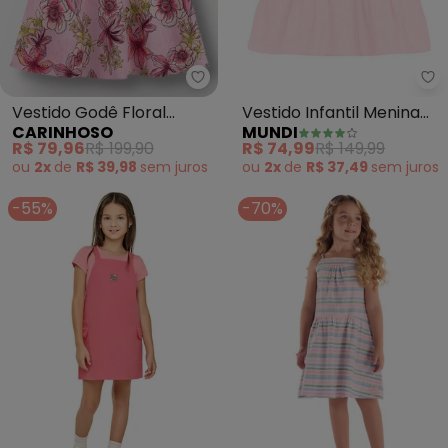
Carinhoso - Vestido Godê Flora
Mu
Vestido Godê Floral
Vestido Infantil Menina
CARINHOSO
MUNDI
Acetinado (Rosa)
em Linho (Rosa)
R$ 79,96
R$ 199,90
R$ 74,99
R$ 149,99
ou
2x
de
R$ 39,98
sem
juros
ou
2x
de
R$ 37,49
sem
juros
-55%
-70%