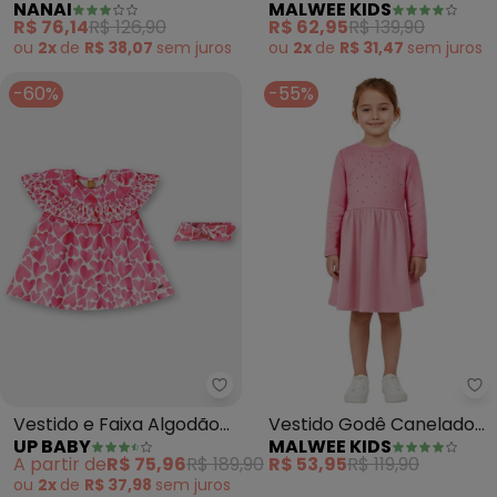
NANAI
MALWEE KIDS
Flores (Rosa)
em Moletinho (Rosa
R$ 76,14
R$ 126,90
R$ 62,95
R$ 139,90
Claro)
ou
2x
de
R$ 38,07
sem
juros
ou
2x
de
R$ 31,47
sem
juros
-60%
-55%
Up Baby - Vestido e Faixa Algo
Ma
Vestido e Faixa Algodão
Vestido Godê Canelado
UP BABY
MALWEE KIDS
Bebê (Rosa)
com Aplique (Rosa Claro)
A partir de
R$ 75,96
R$ 189,90
R$ 53,95
R$ 119,90
ou
2x
de
R$ 37,98
sem
juros