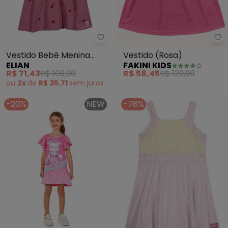
Elian - Vestido Bebê Menina co
Fa
Vestido Bebê Menina
Vestido (Rosa)
ELIAN
FAKINI KIDS
com Faixa de Cabelo
R$ 71,43
R$ 109,90
R$ 58,45
R$ 129,90
(Rosa)
ou
2x
de
R$ 35,71
sem
juros
-20%
NEW
-78%