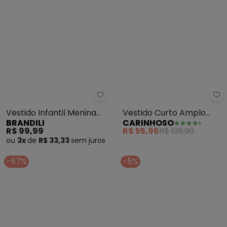
Brandili - Vestido Infantil Meni
Ca
Vestido Infantil Menina
Vestido Curto Amplo
BRANDILI
CARINHOSO
em Meia Malha (Rosa)
(Rosê)
R$ 99,99
R$ 55,96
R$ 139,90
ou
3x
de
R$ 33,33
sem
juros
-57%
-5%