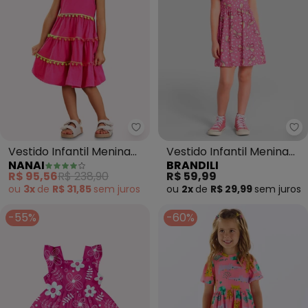
Nanai - Vestido Infantil Menina
Br
Vestido Infantil Menina
Vestido Infantil Menina
NANAI
BRANDILI
em Algodão (Rosa)
em Meia Malha (Rosa)
R$ 95,56
R$ 238,90
R$ 59,99
ou
3x
de
R$ 31,85
sem
juros
ou
2x
de
R$ 29,99
sem
juros
-55%
-60%