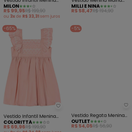
Vestido Infantil Menina
Vestido Menina Malha
MILON
MILLI E NINA
Bordado (Rosa)
Sport e Tule Coração
R$ 99,95
R$ 199,90
R$ 58,47
R$ 194,90
(Rosa)
ou
3x
de
R$ 33,31
sem
juros
-65%
-5%
Colorittá - Vestido Infantil Me
Ou
Vestido Infantil Menina
Vestido Regata Menina
COLORITTÁ
OUTLET
com Babados (Rosa)
(Rosa )
R$ 69,96
R$ 199,90
R$ 54,05
R$ 56,90