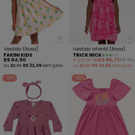
Fakini Kids - Vestido (Rosa)
Tr
Vestido (Rosa)
Vestido Infantil (Rosa)
FAKINI KIDS
TRICK NICK
R$ 64,90
A partir de
R$ 85,73
R$ 194
ou
2x
de
R$ 32,45
sem
juros
ou
2x
de
R$ 42,86
sem
juros
-35%
-55%