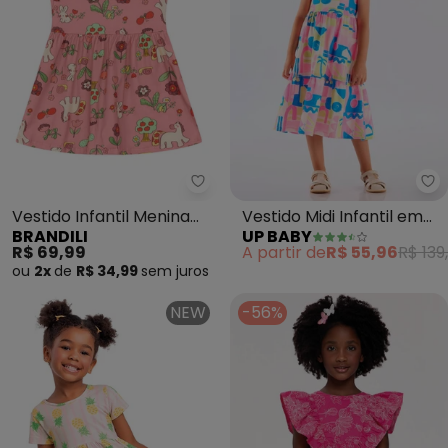
Brandili - Vestido Infantil Meni
Up
Vestido Infantil Menina
Vestido Midi Infantil em
BRANDILI
UP BABY
em Meia Malha (Rosa)
Algodão (Rosa)
R$ 69,99
A partir de
R$ 55,96
R$ 139
ou
2x
de
R$ 34,99
sem
juros
NEW
-56%