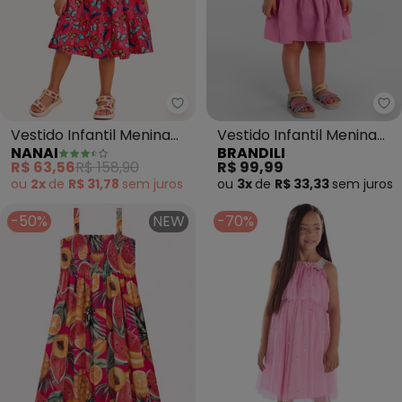
Nanai - Vestido Infantil Menina
Br
Vestido Infantil Menina
Vestido Infantil Menina
NANAI
BRANDILI
Borboletas (Rosa)
em Meia Malha (Rosa)
R$ 63,56
R$ 158,90
R$ 99,99
ou
2x
de
R$ 31,78
sem
juros
ou
3x
de
R$ 33,33
sem
juros
-50%
NEW
-70%