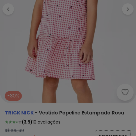
Tric
-30%
TRICK NICK
-
Vestido Popeline Estampado Rosa
(
3,9
)
10
avaliações
R$ 109,99