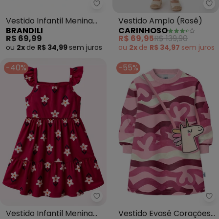
Brandili - Vestido Infantil Meni
Ca
Vestido Infantil Menina
Vestido Amplo (Rosê)
BRANDILI
CARINHOSO
em Meia Malha (Rosa)
R$ 69,99
R$ 69,95
R$ 139,90
ou
2x
de
R$ 34,99
sem
juros
ou
2x
de
R$ 34,97
sem
juros
-40%
-55%
Nanai - Vestido Infantil Menina 
Ma
Vestido Infantil Menina
Vestido Evasê Corações