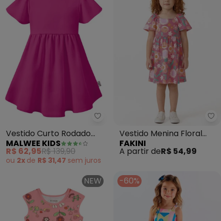
Malwee Kids - Vestido Curto R
Fa
Vestido Curto Rodado
Vestido Menina Floral
MALWEE KIDS
FAKINI
Amarração (Rosa)
Mangas Curtas (Rosa)
R$ 62,95
R$ 139,90
A partir de
R$ 54,99
ou
2x
de
R$ 31,47
sem
juros
NEW
-60%