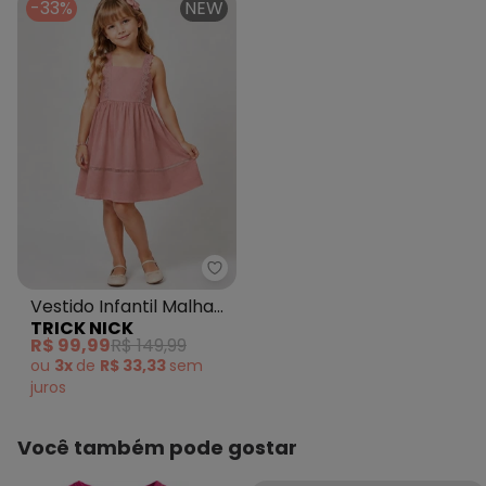
-33%
NEW
Trick Nick - Vestido Infantil Ma
Vestido Infantil Malha
TRICK NICK
Anarruga Rosa
R$ 99,99
R$ 149,99
ou
3x
de
R$ 33,33
sem
juros
Você também pode gostar