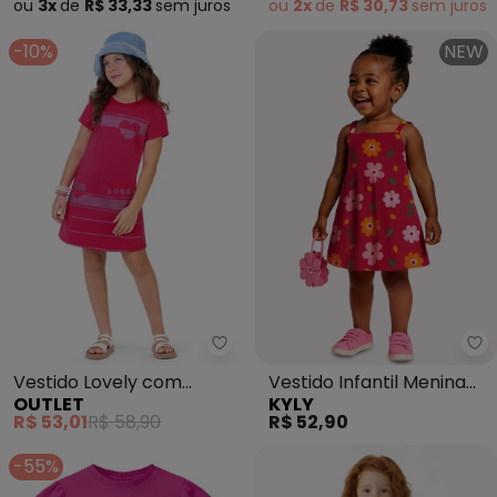
ou
3x
de
R$ 33,33
sem
juros
ou
2x
de
R$ 30,73
sem
juros
-10%
NEW
Outlet - Vestido Lovely com Co
Ky
Vestido Lovely com
Vestido Infantil Menina
OUTLET
KYLY
Corações Menina (Rosa )
Flores (Rosa)
R$ 53,01
R$ 58,90
R$ 52,90
-55%