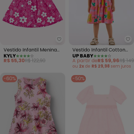
Kyly - Vestido Infantil Menina F
Up
Vestido Infantil Menina
Vestido Infantil Cotton
KYLY
UP BABY
Flores (Rosa)
Estampado (Rosa)
R$ 55,30
R$ 122,90
A partir de
R$ 59,96
R$ 149
ou
2x
de
R$ 29,98
sem
juros
-60%
-50%