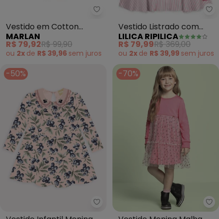
Li
Marlan - Vestido em Cotton Pe
Vestido Listrado com
Vestido em Cotton
LILICA RIPILICA
MARLAN
Alças Viscose
Penteado (Rosa)
R$ 79,99
R$ 369,00
R$ 79,92
R$ 99,90
Menina(Rosa)
ou
2x
de
R$ 39,99
sem
juros
ou
2x
de
R$ 39,96
sem
juros
-50%
-70%
Milon - Vestido Infantil Menina
Mi