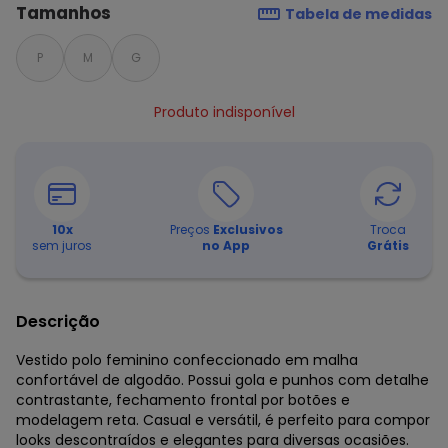
Tamanhos
Tabela de medidas
P
M
G
Produto indisponível
10
x
Preços
Exclusivos
Troca
sem juros
no App
Grátis
Descrição
Vestido polo feminino confeccionado em malha
confortável de algodão. Possui gola e punhos com detalhe
contrastante, fechamento frontal por botões e
modelagem reta. Casual e versátil, é perfeito para compor
looks descontraídos e elegantes para diversas ocasiões.