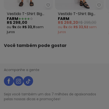
abril/2026
N/D*
março/2026
Farm - Vestido T-Shirt Big Lenç
Farm 
N/D*
fevereiro/2026
Vestido T-Shirt Big
Vestido T-Shirt Big
FARM
FARM
Lenço Paraty Preto
Recanto dos Pássaros
R$ 298,00
R$ 268,20
R$ 298,00
Preto
ou
9x
de
R$ 33,11
sem
ou
8x
de
R$ 33,52
sem
juros
juros
Você também pode gostar
Acompanhe a gente
Seja você também um dos 7 milhões de apaixonados
pelas nossas dicas e promoções!