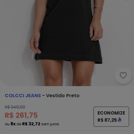
Colc
COLCCI JEANS
-
Vestido Preto
R$ 349,00
ECONOMIZE
R$ 261,75
R$ 87,25
8x
R$ 32,72
ou
de
sem juros