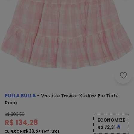
Pull
PULLA BULLA
-
Vestido Tecido Xadrez Fio Tinto
Rosa
R$ 206,59
ECONOMIZE
R$ 134,28
R$ 72,31
4x
R$ 33,57
ou
de
sem juros