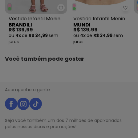
N/D*
abril/2026
N/D*
março/2026
Brandili - Vestido Infantil Meni
Mundi
N/D*
fevereiro/2026
Vestido Infantil Menina
Vestido Infantil Menina
BRANDILI
MUNDI
em Ribana Rosa
em Ribana Rosa
R$ 139,99
R$ 139,99
ou
4x
de
R$ 34,99
sem
ou
4x
de
R$ 34,99
sem
juros
juros
Você também pode gostar
Acompanhe a gente
Seja você também um dos 7 milhões de apaixonados
pelas nossas dicas e promoções!