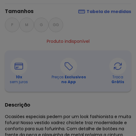
Tamanhos
Tabela de medidas
P
M
G
GG
Produto indisponível
10
x
Preços
Exclusivos
Troca
sem juros
no App
Grátis
Descrição
Ocasiões especiais pedem por um look fashionista e muita
fofura! Nosso vestido xadrez chiclete traz modernidade e
conforto para sua fofurinha. Com detalhe de botões na
frente da peça e plaquinha de metal próxima a cintura.