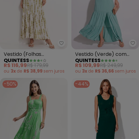
Quintess - Vestido (Folhas List
Qu
Vestido (Folhas
Vestido (Verde) com
QUINTESS
QUINTESS
Listradas) em Malha de
Alças Cruzadas
R$ 116,99
R$ 179,99
R$ 109,99
R$ 249,99
Viscose
ou
3x
de
R$ 38,99
sem
juros
ou
3x
de
R$ 36,66
sem
juros
-50%
-44%