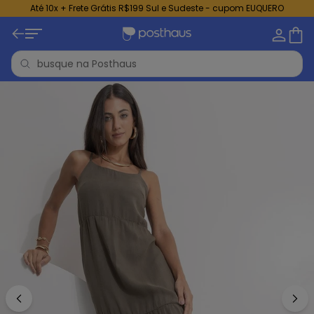
Até 10x + Frete Grátis R$199 Sul e Sudeste - cupom EUQUERO