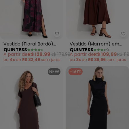
Quintess - Vestido (Floral Bord
Qu
Vestido (Floral Bordô)
Vestido (Marrom) em
QUINTESS
QUINTESS
em Malha Fria
Malha de Algodão
A partir de
R$ 129,99
R$ 179,99
A partir de
R$ 109,99
R$ 11
ou
4x
de
R$ 32,49
sem
juros
ou
3x
de
R$ 36,66
sem
juros
NEW
-50%