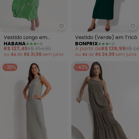
bo
Vestido Longo em
Vestido (Verde) em Tricô
HABANA
BONPRIX
Viscose (Verde)
R$ 127,45
R$ 254,90
A partir de
R$ 139,99
R$ 24
ou
4x
de
R$ 31,86
sem
juros
ou
4x
de
R$ 34,99
sem
juros
-38%
-43%