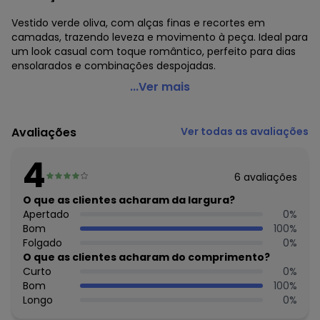
Vestido verde oliva, com alças finas e recortes em
camadas, trazendo leveza e movimento à peça. Ideal para
um look casual com toque romântico, perfeito para dias
ensolarados e combinações despojadas.
Quintess - Vestido Verde Oliva em Tecido de Liocel
...Ver mais
Código do produto: 3820618
Decote frente: Redondo
Avaliações
Ver todas as avaliações
Complemento: Alça com regulagem
Tecido: Tecido de liocel 140g 100% liocel sarja
4
6
avaliações
Histórico de preços
O que as clientes acharam da largura?
O preço apresentado abaixo é o menor oferecido em
Apertado
0
%
algum dia do mês, para o menor tamanho disponível.
Bom
100
%
R$ 129,99
agosto/2026
Folgado
0
%
R$ 129,99
julho/2026
O que as clientes acharam do comprimento?
R$ 99,99
junho/2026
Curto
0
%
R$ 129,99
maio/2026
Bom
100
%
R$ 124,99
abril/2026
Longo
0
%
R$ 124,99
março/2026
R$ 135,99