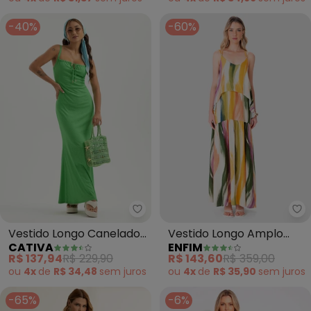
Cintura
-40%
-60%
Cativa - Vestido Longo Canelad
En
Vestido Longo Canelado
Vestido Longo Amplo
CATIVA
ENFIM
(Verde)
Abstrato em Viscose
R$ 137,94
R$ 229,90
R$ 143,60
R$ 359,00
(Verde)
ou
4x
de
R$ 34,48
sem
juros
ou
4x
de
R$ 35,90
sem
juros
-65%
-6%