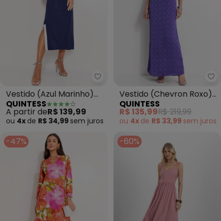
Quintess - Vestido (Azul Marin
Qu
Vestido (Azul Marinho)
Vestido (Chevron Roxo)
QUINTESS
QUINTESS
em Malha de Viscose
em Crepe Plano
A partir de
R$ 139,99
R$ 135,99
R$ 219,99
ou
4x
de
R$ 34,99
sem
juros
ou
4x
de
R$ 33,99
sem
juros
-47%
-60%