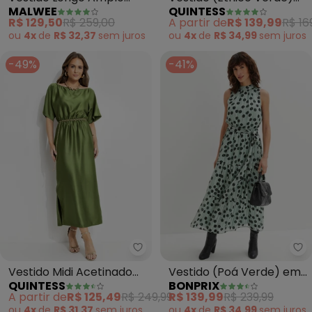
MALWEE
QUINTESS
Folhagens (Verde)
em Malha Texturizada
R$ 129,50
R$ 259,00
A partir de
R$ 139,99
R$ 16
ou
4x
de
R$ 32,37
sem
juros
ou
4x
de
R$ 34,99
sem
juros
-49%
-41%
Quintess - Vestido Midi Acetin
bo
Vestido Midi Acetinado
Vestido (Poá Verde) em
QUINTESS
BONPRIX
Verde com Manga
Crepe Plano
A partir de
R$ 125,49
R$ 249,99
R$ 139,99
R$ 239,99
Morcego e Elástico na
ou
4x
de
R$ 31,37
sem
juros
ou
4x
de
R$ 34,99
sem
juros