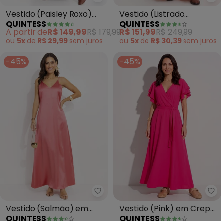
Quintess - Vestido (Paisley Rox
Qu
Vestido (Paisley Roxo)
Vestido (Listrado
QUINTESS
QUINTESS
em Malha Fria
Mostarda) em Algodão
A partir de
R$ 149,99
R$ 179,99
R$ 151,99
R$ 249,99
ou
5x
de
R$ 29,99
sem
juros
ou
5x
de
R$ 30,39
sem
juros
-45%
-45%
Quintess - Vestido (Salmão) e
Qu
Vestido (Salmão) em
Vestido (Pink) em Crepe
QUINTESS
QUINTESS
Cetim
Plano