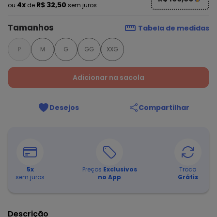
4x
R$ 32,50
ou
de
sem juros
Tamanhos
Tabela de medidas
P
M
G
GG
XXG
Adicionar na sacola
Desejos
Compartilhar
5
x
Preços
Exclusivos
Troca
sem juros
no App
Grátis
Descrição