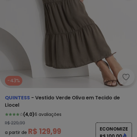
Quin
-43%
QUINTESS
-
Vestido Verde Oliva em Tecido de
Liocel
(
4,0
)
6
avaliações
R$ 229,99
ECONOMIZE
R$ 129,99
a partir de
R$ 100,00