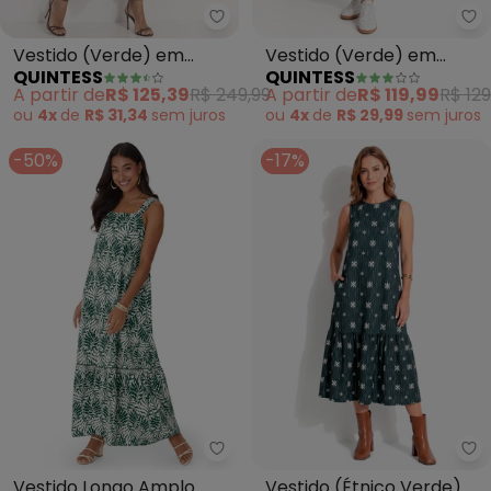
Quintess - Vestido (Verde) em 
Qu
Vestido (Verde) em
Vestido (Verde) em
QUINTESS
QUINTESS
Tecido Acetinado de
Malha de Algodão
A partir de
R$ 125,39
R$ 249,99
A partir de
R$ 119,99
R$ 129
Viscose
ou
4x
de
R$ 31,34
sem
juros
ou
4x
de
R$ 29,99
sem
juros
-50%
-17%
Malwee - Vestido Longo Amplo 
Qu
Vestido Longo Amplo
Vestido (Étnico Verde)