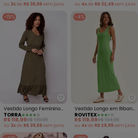
ou
3x
de
R$ 36,66
sem
juros
ou
4x
de
R$ 32,49
sem
juros
-15%
-4%
Torra - Vestido Longo Feminino
Ro
Vestido Longo Feminino
Vestido Longo em Ribana
TORRA
ROVITEX
Poá (Verde)
(Verde)
R$ 118,99
R$ 139,99
R$ 119,99
R$ 124,99
ou
3x
de
R$ 39,66
sem
juros
ou
4x
de
R$ 29,99
sem
juros