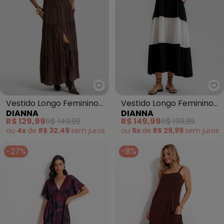
Dianna - Vestido Longo Femini
Di
Vestido Longo Feminino
Vestido Longo Feminino
DIANNA
DIANNA
em Viscose (Marrom)
em Viscose Khyara
R$ 129,99
R$ 149,99
R$ 149,99
R$ 199,99
(Preto)
ou
4x
de
R$ 32,49
sem
juros
ou
5x
de
R$ 29,99
sem
juros
-27%
-8%