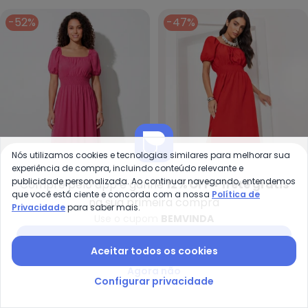
-52%
-47%
Nós utilizamos cookies e tecnologias similares para melhorar sua
experiência de compra, incluindo conteúdo relevante e
publicidade personalizada. Ao continuar navegando, entendemos
Compre pelo app e ganhe
12% OFF + frete grátis
que você está ciente e concorda com a nossa
Política de
na sua primeira compra
Privacidade
para saber mais.
Quintess - Vestido (Rosa) Deco
Qu
Use o cupom
BEMVINDA
Vestido (Rosa) Decote
Vestido (Vermelho)
QUINTESS
QUINTESS
Baixar app Posthaus
Quadrado e Fenda na
Decote Quadrado e
Aceitar todos os cookies
R$ 109,99
R$ 229,99
A partir de
R$ 119,99
R$ 22
Saia
Fenda na Saia
ou
3x
de
R$ 36,66
sem
juros
ou
4x
de
R$ 29,99
sem
juros
Agora não
Configurar privacidade
-60%
-54%