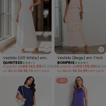
Quintess - Vestido (Off White) 
bo
Vestido (Off White) em
Vestido (Bege) em Tricô
QUINTESS
BONPRIX
Chiffon
A partir de
R$ 142,99
R$ 239,99
A partir de
R$ 139,99
R$ 24
ou
4x
de
R$ 35,74
sem
juros
ou
4x
de
R$ 34,99
sem
juros
-38%