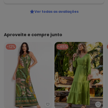
Ver todas as avaliações
Aproveite e compre junto
-12%
-45%
Quintess - Vestido Barrado Ver
Quint