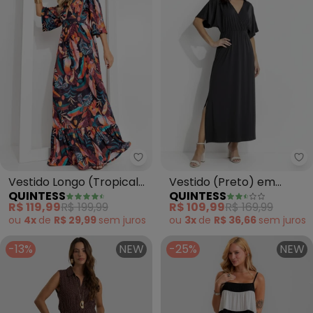
Quintess - Vestido Longo (Tro
Qu
Vestido Longo (Tropical
Vestido (Preto) em
QUINTESS
QUINTESS
Preto) com Mangas
Malha Fria
R$ 119,99
R$ 199,99
R$ 109,99
R$ 169,99
Amplas
ou
4x
de
R$ 29,99
sem
juros
ou
3x
de
R$ 36,66
sem
juros
-13%
NEW
-25%
NEW