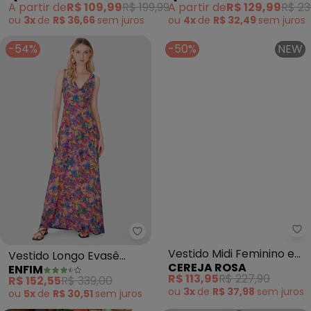
A partir de
R$ 109,99
R$ 199,99
A partir de
R$ 129,99
R$ 23
ou
3x
de
R$ 36,66
sem
juros
ou
4x
de
R$ 32,49
sem
juros
-54%
-50%
NEW
Ce
Enfim - Vestido Longo Evasê Flor
Vestido Midi Feminino em
Vestido Longo Evasê
CEREJA ROSA
ENFIM
Viscose Manga 3/4 (Azul)
Floral (Fúcsia)
R$ 113,95
R$ 227,90
R$ 152,55
R$ 339,00
ou
3x
de
R$ 37,98
sem
juros
ou
5x
de
R$ 30,51
sem
juros