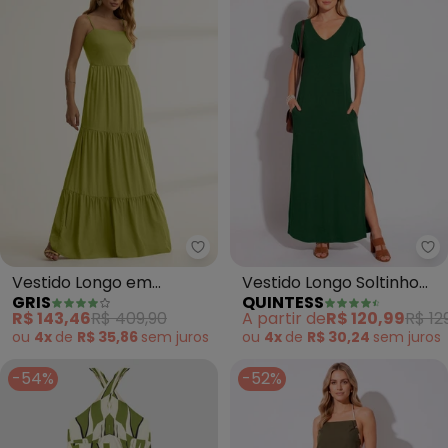
Gris - Vestido Longo em Viscos
Qu
Vestido Longo em
Vestido Longo Soltinho
GRIS
QUINTESS
Viscose (Verde)
com Fenda (Verde)
R$ 143,46
R$ 409,90
A partir de
R$ 120,99
R$ 12
ou
4x
de
R$ 35,86
sem
juros
ou
4x
de
R$ 30,24
sem
juros
-54%
-52%