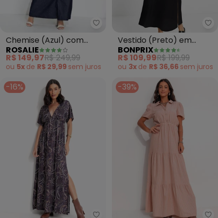
Rosalie - Chemise (Azul) com B
bo
Chemise (Azul) com
Vestido (Preto) em
ROSALIE
BONPRIX
Botões
Malha Tricô
R$ 149,97
R$ 249,99
R$ 109,99
R$ 199,99
ou
5x
de
R$ 29,99
sem
juros
ou
3x
de
R$ 36,66
sem
juros
-16%
-39%