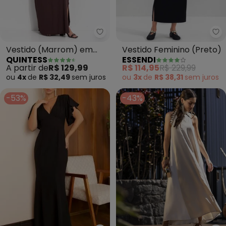
Quintess - Vestido (Marrom) e
Es
Vestido (Marrom) em
Vestido Feminino (Preto)
QUINTESS
ESSENDI
Malha de Viscose
A partir de
R$ 129,99
R$ 114,95
R$ 229,99
ou
4x
de
R$ 32,49
sem
juros
ou
3x
de
R$ 38,31
sem
juros
-53%
-43%