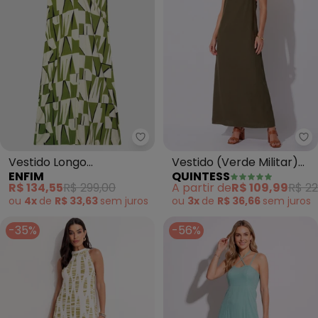
Enfim - Vestido Longo Transpa
Qu
Vestido Longo
Vestido (Verde Militar)
ENFIM
QUINTESS
Transpassado
em Tecido de Viscose
R$ 134,55
R$ 299,00
A partir de
R$ 109,99
R$ 22
Geométrico (Verde)
ou
4x
de
R$ 33,63
sem
juros
ou
3x
de
R$ 36,66
sem
juros
-35%
-56%