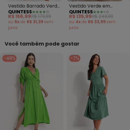
Vestido Barrado Verde
Vestido Verde em
QUINTESS
QUINTESS
em Malha Fria
Viscose Plana
R$ 156,99
R$ 179,99
R$ 135,99
R$ 249,99
ou
5x
de
R$ 31,39
sem
ou
4x
de
R$ 33,99
sem
juros
juros
Você também pode gostar
-49%
-7%