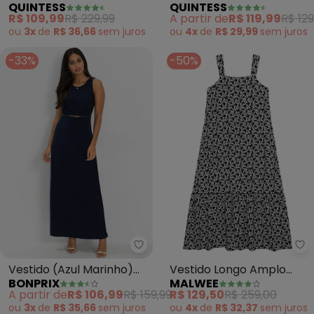
QUINTESS
QUINTESS
Laranja)
com Fenda (Mescla
R$ 109,99
R$ 229,99
A partir de
R$ 119,99
R$ 129
Chumbo)
ou
3x
de
R$ 36,66
sem
juros
ou
4x
de
R$ 29,99
sem
juros
-33%
-50%
bonprix - Vestido (Azul Marinh
Ma
Vestido (Azul Marinho)
Vestido Longo Amplo
BONPRIX
MALWEE
em Malha de Viscose
Floral (Preto)
A partir de
R$ 106,99
R$ 159,99
R$ 129,50
R$ 259,00
ou
3x
de
R$ 35,66
sem
juros
ou
4x
de
R$ 32,37
sem
juros