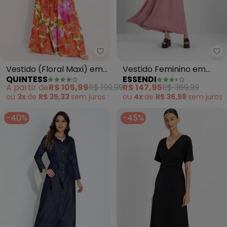
Quintess - Vestido (Floral Maxi)
Es
Vestido (Floral Maxi) em
Vestido Feminino em
QUINTESS
ESSENDI
Malha Fria
Alfaiataria (Rosa)
A partir de
R$ 105,99
R$ 199,99
R$ 147,95
R$ 369,99
ou
3x
de
R$ 35,33
sem
juros
ou
4x
de
R$ 36,98
sem
juros
-40%
-45%