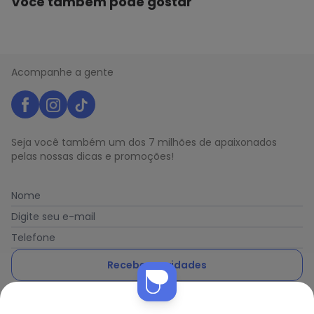
Você também pode gostar
Acompanhe a gente
Seja você também um dos 7 milhões de apaixonados
pelas nossas dicas e promoções!
Nome
Digite seu e-mail
Telefone
Receber novidades
Nós utilizamos cookies e tecnologias similares para melhorar sua
Ao enviar o cadastro, você concorda com a nossa
Política
experiência de compra, incluindo conteúdo relevante e
de Privacidade