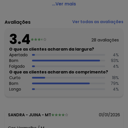
Bimini - Vestido Vermelho em Malha de Algodão
...Ver mais
Código do produto: 3809970
Modelagem: Solta
Avaliações
Ver todas as avaliações
Decote frente: Redondo
Decote costas: Redondo
3.4
Comprimento da manga: Curta
28
avaliações
Comprimento: Curto
Material: Malha de Algodão
O que as clientes acharam da largura?
Estação: Ano Inteiro
Apertado
4
%
Situação de Uso: Casual
Bom
93
%
Composição Material: 100% Algodão
Folgado
4
%
O que as clientes acharam do comprimento?
Histórico de preços
Curto
18
%
Bom
79
%
O preço apresentado abaixo é o menor oferecido em
Longo
4
%
algum dia do mês, para o menor tamanho disponível.
N/D*
agosto/2026
R$ 33,24
julho/2026
N/D*
junho/2026
N/D*
maio/2026
SANDRA
-
JUINA - MT
01/01/2026
R$ 33,24
abril/2026
N/D*
março/2026