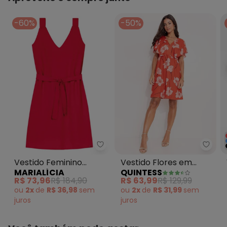
-60%
-50%
Marialícia - Vestido Feminino
Quint
Vestido Feminino
Vestido Flores em
MARIALÍCIA
QUINTESS
Decote V com
Malha Fria
R$ 73,96
R$ 184,90
R$ 63,99
R$ 129,99
Amarração Vermelho
ou
2x
de
R$ 36,98
sem
ou
2x
de
R$ 31,99
sem
juros
juros