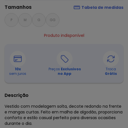
Tamanhos
Tabela de medidas
P
M
G
GG
Produto indisponível
10
x
Preços
Exclusivos
Troca
sem juros
no App
Grátis
Descrição
Vestido com modelagem solta, decote redondo na frente
e mangas curtas. Feito em malha de algodão, proporciona
conforto e estilo casual perfeito para diversas ocasiões
durante o dia.