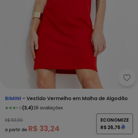
Bimi
BIMINI
-
Vestido Vermelho em Malha de Algodão
(
3,4
)
28
avaliações
ECONOMIZE
R$ 59,99
R$ 33,24
R$ 26,75
a partir de