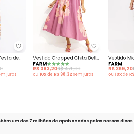
do Rosa
Farm - Vestido Cropped Festa de Concha Rosa
Farm - Vestido C
Festa de
Vestido Cropped Chita Bella
Vestido Mi
FARM
FARM
Flor Rosa
00
R$ 383,20
R$ 479,00
R$ 359,20
em
juros
ou
10x
de
R$ 38,32
sem
juros
ou
10x
de
R
mbém um dos 7 milhões de apaixonados pelas nossas dicas