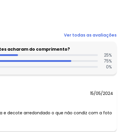
N/D*
Ver todas as avaliações
R$ 336,75
N/D*
entes acharam do comprimento?
25
N/D*
%
75
%
N/D*
0
%
N/D*
N/D*
15/05/2024
inha e decote arredondado o que não condiz com a foto