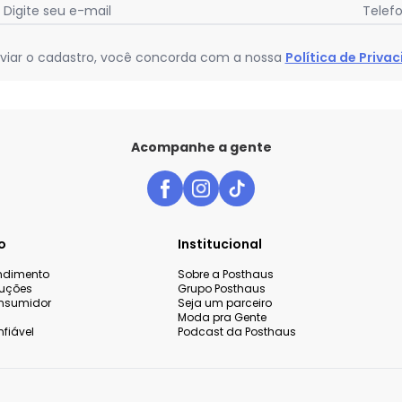
Digite seu e-mail
Telef
viar o cadastro, você concorda com a nossa
Política de Priva
Acompanhe a gente
o
Institucional
endimento
Sobre a Posthaus
luções
Grupo Posthaus
nsumidor
Seja um parceiro
Moda pra Gente
fiável
Podcast da Posthaus