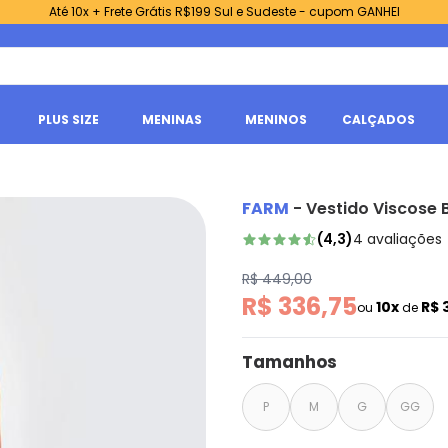
Até 10x + Frete Grátis R$199 Sul e Sudeste - cupom GANHEI
PLUS SIZE
MENINAS
MENINOS
CALÇADOS
FARM
-
Vestido Viscose
(
4,3
)
4
avaliações
R$ 449,00
R$ 336,75
10x
R$ 
ou
de
Tamanhos
P
M
G
GG