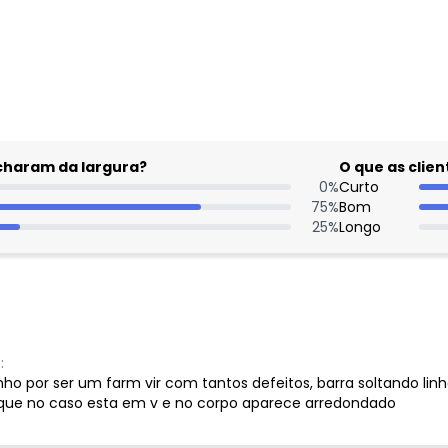
gum dia do mês, para o menor tamanho disponível.
acharam da largura?
O que as cli
0
%
Curto
75
%
Bom
25
%
Longo
:
nho por ser um farm vir com tantos defeitos, barra soltando l
que no caso esta em v e no corpo aparece arredondado