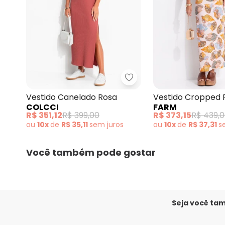
Colcci - Vestido Canela
Vestido Canelado Rosa
Vestido Cropped 
COLCCI
FARM
Concha Rosa
R$ 351,12
R$ 399,00
R$ 373,15
R$ 439,
ou
10x
de
R$ 35,11
sem
juros
ou
10x
de
R$ 37,31
s
Você também pode gostar
Seja você ta