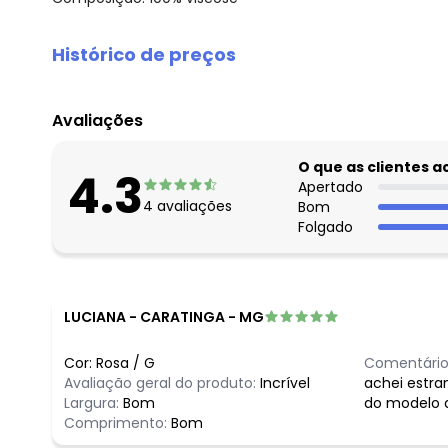
Histórico de preços
O preço apresentado abaixo é o menor oferecido em al
agosto/2026
Avaliações
julho/2026
junho/2026
O que as clientes 
4.3
maio/2026
Apertado
4
avaliações
Bom
abril/2026
Folgado
março/2026
fevereiro/2026
LUCIANA
-
CARATINGA - MG
Cor:
Rosa
/
G
Comentário
Avaliação geral do produto:
Incrível
achei estra
Largura:
Bom
do modelo 
Comprimento:
Bom