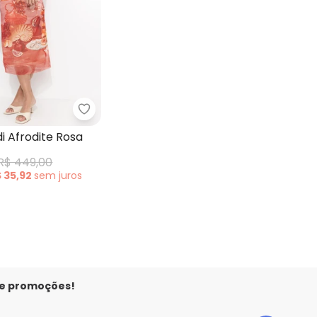
ropped Chita Bella Flor Rosa
Farm - Vestido Midi Afrodite Rosa
di Afrodite Rosa
R$ 449,00
$ 35,92
sem
juros
 e promoções!