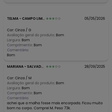
Tambor Secagem Em Varal À Sombra Não Passar Não
Limpar A Seco
Observação: Fenda
Tecido: Malha
TELMA
-
CAMPO LIMPO PAULISTA - SP
05/05/2026
Composição: Corpo: 57% Algodão 36% Poliéster 7%
Elastano - Forro: 94% Viscose 6% Elastano
Cor:
Cinza
/
G
Histórico de preços
Avaliação geral do produto:
Bom
Largura:
Bom
O preço apresentado abaixo é o menor oferecido em
Comprimento:
Bom
algum dia do mês, para o menor tamanho disponível.
Comentário:
N/D*
agosto/2026
Bom
N/D*
julho/2026
N/D*
junho/2026
MARIANA
-
SALVADOR - BA
28/09/2025
R$ 420
maio/2026
R$ 455
abril/2026
N/D*
março/2026
Cor:
Cinza
/
M
N/D*
fevereiro/2026
Avaliação geral do produto:
Bom
Largura:
Bom
Comprimento:
Bom
Comentário:
achei que a malha fosse mais encorpada. Ficou muito
bom no corpo. Comprei M. Peso 73k.