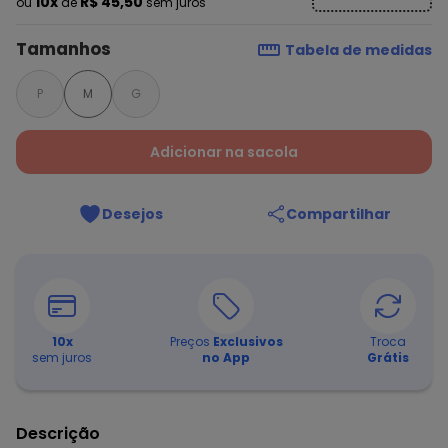
10x
R$ 45,50
ou
de
sem juros
Tamanhos
Tabela de medidas
P
M
G
Adicionar na sacola
Desejos
Compartilhar
10
x
Preços
Exclusivos
Troca
sem juros
no App
Grátis
Descrição