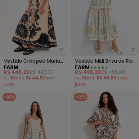
Farm - Vestido Cropped Maria L
Fa
Vestido Cropped Maria
Vestido Midi Brisa de Rio
FARM
FARM
Lia (Preto)
(Bege)
R$ 448,20
R$ 498,00
R$ 448,20
R$ 498,00
ou
10x
de
R$ 44,82
sem
ou
10x
de
R$ 44,82
sem
juros
juros
-10%
-15%