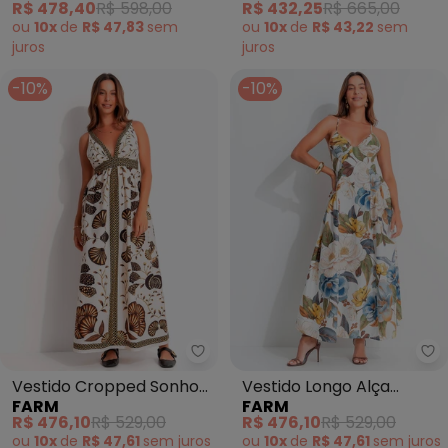
R$ 478,40
R$ 598,00
R$ 432,25
R$ 665,00
ou
10x
de
R$ 47,83
sem
ou
10x
de
R$ 43,22
sem
juros
juros
-10%
-10%
Farm - Vestido Cropped Sonho
Fa
Vestido Cropped Sonho
Vestido Longo Alça
FARM
FARM
de Concha (Bege)
Jardim Guabara (Off
R$ 476,10
R$ 529,00
R$ 476,10
R$ 529,00
White)
ou
10x
de
R$ 47,61
sem
juros
ou
10x
de
R$ 47,61
sem
juros