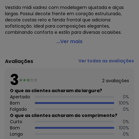
Vestido midi xadrez com modelagem ajustada e alças
largas. Possui decote frente em coração estruturado,
decote costas reto e fenda frontal que adiciona
sofisticação. Ideal para composições elegantes,
combinando conforto e estilo para diversas ocasiões.
Colcci - Vestido Xadrez Cinza
...Ver mais
Código do produto: 3887642
Modelagem: Justa
Avaliações
Ver todas as avaliações
Modelo: Tubinho
Comprimento da Manga: Curta
3
Modelo da Manga: Alças
2
avaliações
Comprimento: Midi
Forro: Sim
O que as clientes acharam da largura?
Cinto: Não Acompanha
Apertado
0
%
Decote Frente : Coração
Bom
100
%
Decote Costas: Quadrado
Folgado
0
%
Fornecedor: AMC TEXTIL LTDA / CNPJ 75.364.570/0007-55
O que as clientes acharam do comprimento?
Feito: Brasil
Curto
0
%
Cuidados para conservação do produto: Lavagem A Mão.
Bom
100
%
Temperatura Máxima 40°C Não Alvejar Não Secar Em
Longo
0
%