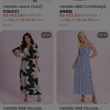
Colcci - Vestido Jeans (Azul)
An
Vestido Jeans (Azul)
Vestido Midi Combinação
COLCCI
ANGEL
(Azul)
R$ 453,05
R$ 697,00
R$ 433,93
R$ 619,90
ou
10x
de
R$ 45,30
sem
ou
10x
de
R$ 43,39
sem
juros
juros
NEW
NEW
Angel - Vestido Midi Viscose E
An
Vestido Midi Viscose
Vestido Midi Viscose