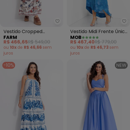
Farm - Vestido Cropped Bohofl
Mo
Vestido Cropped
Vestido Midi Frente Única
FARM
MOB
Bohoflor (Bege)
(Estampado)
R$ 466,65
R$ 549,00
R$ 467,40
R$ 779,00
ou
10x
de
R$ 46,66
sem
ou
10x
de
R$ 46,73
sem
juros
juros
-10%
NEW