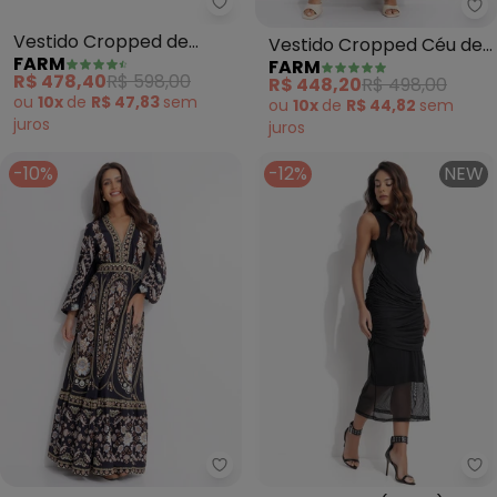
Farm - Vestido Cropped de Visc
Fa
Vestido Cropped de
Vestido Cropped Céu de
FARM
FARM
Viscose Floral Julia
Arara (Verde)
R$ 478,40
R$ 598,00
R$ 448,20
R$ 498,00
(Estampado)
ou
10x
de
R$ 47,83
sem
ou
10x
de
R$ 44,82
sem
juros
juros
-10%
-12%
NEW
Farm - Vestido Longo Cropped 
Co