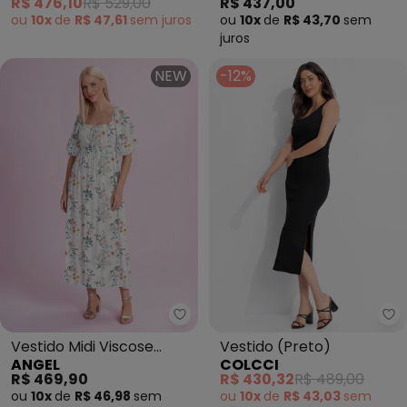
R$ 476,10
R$ 529,00
R$ 437,00
ou
10x
de
R$ 47,61
sem
juros
ou
10x
de
R$ 43,70
sem
juros
NEW
-12%
Angel - Vestido Midi Viscose E
Co
Vestido Midi Viscose
Vestido (Preto)
ANGEL
COLCCI
Estampada (Branco)
R$ 469,90
R$ 430,32
R$ 489,00
ou
10x
de
R$ 46,98
sem
ou
10x
de
R$ 43,03
sem