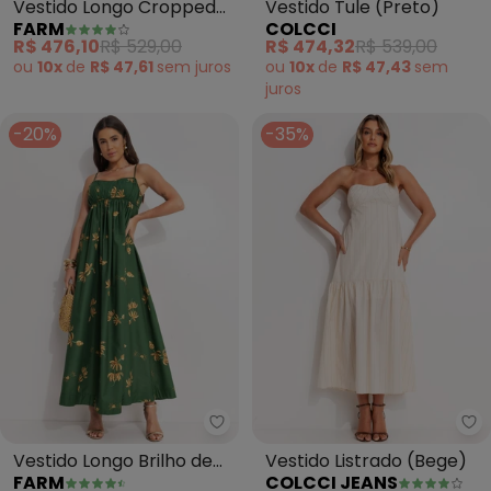
Vestido Longo Cropped
Vestido Tule (Preto)
FARM
COLCCI
Daniela (Preto)
R$ 476,10
R$ 529,00
R$ 474,32
R$ 539,00
ou
10x
de
R$ 47,61
sem
juros
ou
10x
de
R$ 47,43
sem
juros
-20%
-35%
Farm - Vestido Longo Brilho de
Co
Vestido Longo Brilho de
Vestido Listrado (Bege)
FARM
COLCCI JEANS
Banana (Verde)