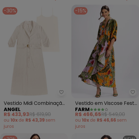
-30%
-15%
Angel - Vestido Midi Combinaç
Fa
Vestido Midi Combinação
Vestido em Viscose Festa
ANGEL
FARM
(Bege)
de Banana (Verde)
R$ 433,93
R$ 619,90
R$ 466,65
R$ 549,00
ou
10x
de
R$ 43,39
sem
ou
10x
de
R$ 46,66
sem
juros
juros