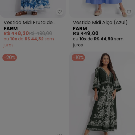
Farm - Vestido Midi Fruta de Ve
Fa
Vestido Midi Fruta de
Vestido Midi Alça (Azul)
FARM
FARM
Verão (Off White)
R$ 448,20
R$ 498,00
R$ 449,00
ou
10x
de
R$ 44,82
sem
ou
10x
de
R$ 44,90
sem
juros
juros
-20%
-10%