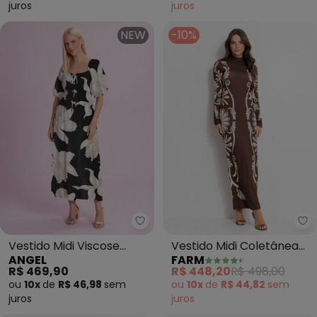
juros
juros
NEW
-10%
Angel - Vestido Midi Viscose E
Fa
Vestido Midi Viscose
Vestido Midi Coletânea
ANGEL
FARM
Estampada (Preto)
Tropical (Marrom)
R$ 469,90
R$ 448,20
R$ 498,00
ou
10x
de
R$ 46,98
sem
ou
10x
de
R$ 44,82
sem
juros
juros