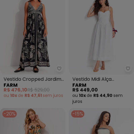
Farm - Vestido Cropped Jardim
Fa
Vestido Cropped Jardim
Vestido Midi Alça
FARM
FARM
de Cordel (Preto)
(Branco)
R$ 476,10
R$ 529,00
R$ 449,00
ou
10x
de
R$ 47,61
sem
juros
ou
10x
de
R$ 44,90
sem
juros
-20%
-15%