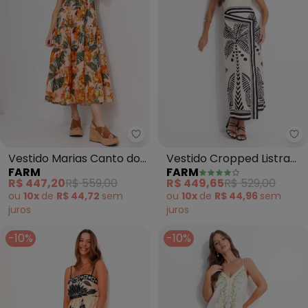
Farm - Vestido Marias Canto do
Fa
Vestido Marias Canto dos
Vestido Cropped Listra
FARM
FARM
Pássaros (Rosa)
Tropical (Bege)
R$ 447,20
R$ 559,00
R$ 449,65
R$ 529,00
ou
10x
de
R$ 44,72
sem
ou
10x
de
R$ 44,96
sem
juros
juros
-10%
-10%