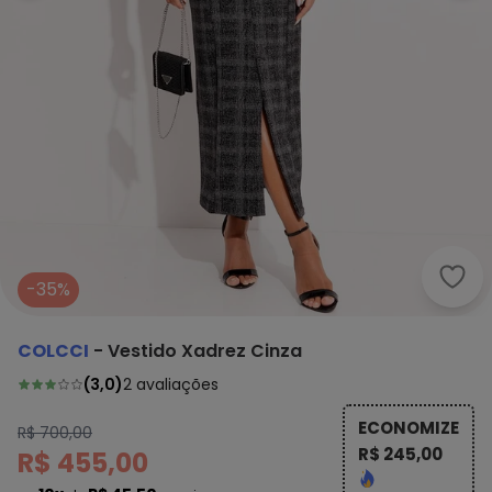
Colc
-35%
COLCCI
-
Vestido Xadrez Cinza
(
3,0
)
2
avaliações
ECONOMIZE
R$ 700,00
R$ 245,00
R$ 455,00