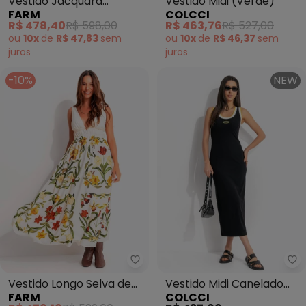
Vestido Jacquard
Vestido Midi (Verde)
FARM
COLCCI
Coqueirada (Vermelho)
R$ 478,40
R$ 598,00
R$ 463,76
R$ 527,00
ou
10x
de
R$ 47,83
sem
ou
10x
de
R$ 46,37
sem
juros
juros
-10%
NEW
Farm - Vestido Longo Selva de F
Co
Vestido Longo Selva de
Vestido Midi Canelado
FARM
COLCCI
Flor (Bege)
(Preto)