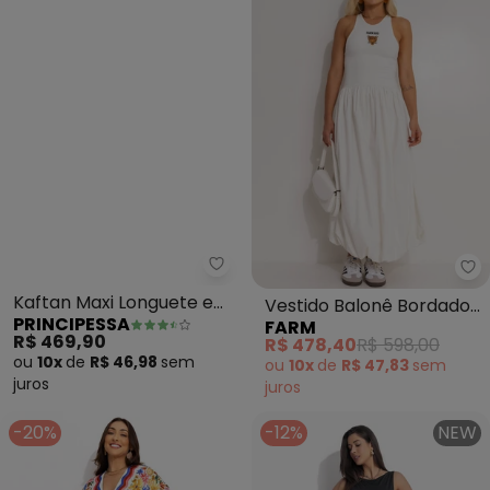
Principessa - Kaftan Maxi Longu
Fa
Kaftan Maxi Longuete em
Vestido Balonê Bordado
PRINCIPESSA
FARM
Crepe Pilar (Verde Oliva)
Banana (Off White)
R$ 469,90
R$ 478,40
R$ 598,00
ou
10x
de
R$ 46,98
sem
ou
10x
de
R$ 47,83
sem
juros
juros
-20%
-12%
NEW