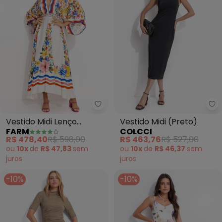
Farm - Vestido Midi Lenço Floral
Co
Vestido Midi Lenço
Vestido Midi (Preto)
FARM
COLCCI
Floraline (Off White)
R$ 478,40
R$ 598,00
R$ 463,76
R$ 527,00
ou
10x
de
R$ 47,83
sem
ou
10x
de
R$ 46,37
sem
juros
juros
-10%
-10%