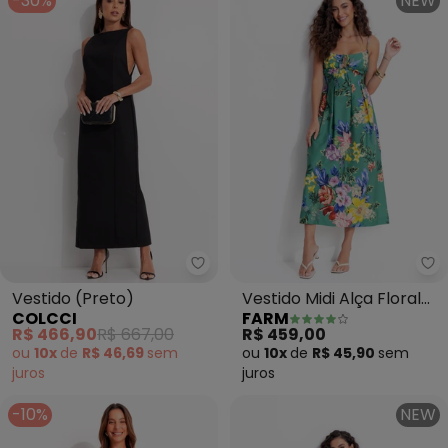
-30%
NEW
Colcci - Vestido (Preto)
Fa
Vestido (Preto)
Vestido Midi Alça Floral
COLCCI
FARM
Leni (Verde)
R$ 466,90
R$ 667,00
R$ 459,00
ou
10x
de
R$ 46,69
sem
ou
10x
de
R$ 45,90
sem
juros
juros
-10%
NEW