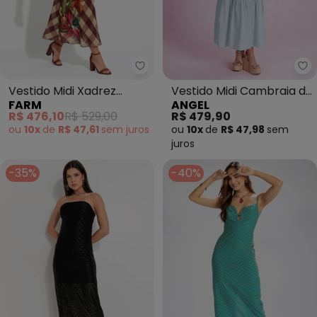
Farm - Vestido Midi Xadrez Ro
An
Vestido Midi Xadrez
Vestido Midi Cambraia de
FARM
ANGEL
Romântico (Farm)
Algodão (Azul)
R$ 476,10
R$ 529,00
R$ 479,90
ou
10x
de
R$ 47,61
sem
juros
ou
10x
de
R$ 47,98
sem
juros
-35%
-40%