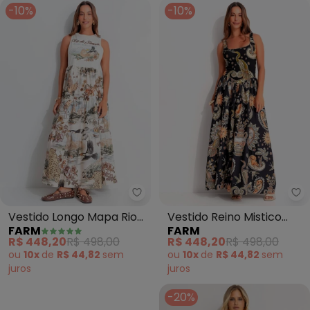
-10%
-10%
Farm - Vestido Longo Mapa Rio
Fa
Vestido Longo Mapa Rio
Vestido Reino Mistico
FARM
FARM
(Bege)
(Preto)
R$ 448,20
R$ 498,00
R$ 448,20
R$ 498,00
ou
10x
de
R$ 44,82
sem
ou
10x
de
R$ 44,82
sem
juros
juros
-20%