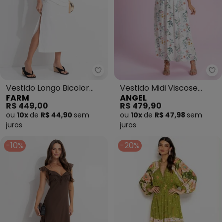
Farm - Vestido Longo Bicolor P
An
Vestido Longo Bicolor
Vestido Midi Viscose
FARM
ANGEL
Pregas (Preto)
Estampada (Branco)
R$ 449,00
R$ 479,90
ou
10x
de
R$ 44,90
sem
ou
10x
de
R$ 47,98
sem
juros
juros
-10%
-20%