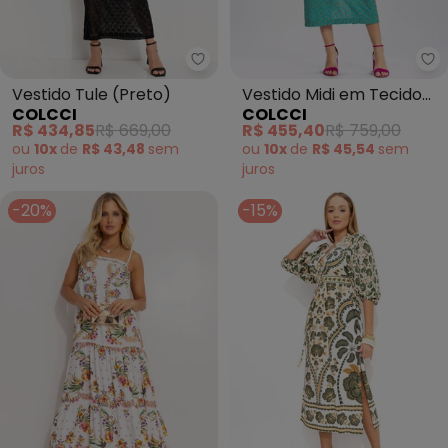
Colcci - Vestido Tule (Preto)
Co
Vestido Tule (Preto)
Vestido Midi em Tecido
COLCCI
COLCCI
Bordado (Azul)
R$ 434,85
R$ 669,00
R$ 455,40
R$ 759,00
ou
10x
de
R$ 43,48
sem
ou
10x
de
R$ 45,54
sem
juros
juros
-20%
-15%