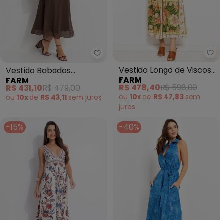
Fa
Farm - Vestido Babados Envie
Vestido Longo de Viscose
Vestido Babados
FARM
FARM
Lenço Estrela (Verde)
Enviesado (Marrom)
R$ 478,40
R$ 598,00
R$ 431,10
R$ 479,00
ou
10x
de
R$ 47,83
sem
ou
10x
de
R$ 43,11
sem
juros
juros
-15%
-40%