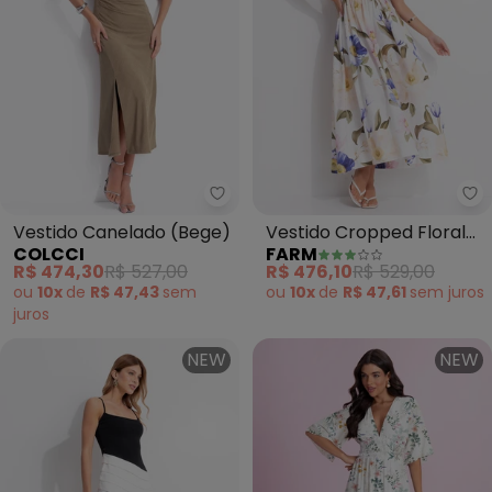
Colcci - Vestido Canelado (Beg
Fa
Vestido Canelado (Bege)
Vestido Cropped Floral
COLCCI
FARM
Lola (Rosa)
R$ 474,30
R$ 527,00
R$ 476,10
R$ 529,00
ou
10x
de
R$ 47,43
sem
ou
10x
de
R$ 47,61
sem
juros
juros
NEW
NEW