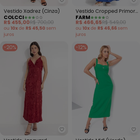
Colcci - Vestido Xadrez (Cinza)
Fa
Vestido Xadrez (Cinza)
Vestido Cropped Primor
COLCCI
FARM
de Abacaxi (Azul)
R$ 455,00
R$ 700,00
R$ 466,65
R$ 549,00
ou
10x
de
R$ 45,50
sem
ou
10x
de
R$ 46,66
sem
juros
juros
-20%
-12%
Farm - Vestido Jacquard Coque
Co