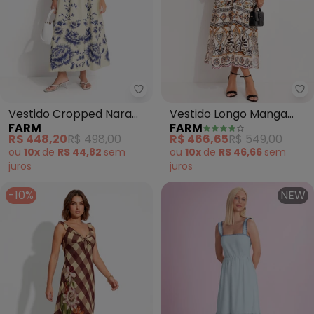
Farm - Vestido Cropped Nara Fl
Fa
Vestido Cropped Nara
Vestido Longo Manga
FARM
FARM
Floral (Off White)
Adriele (Bege)
R$ 448,20
R$ 498,00
R$ 466,65
R$ 549,00
ou
10x
de
R$ 44,82
sem
ou
10x
de
R$ 46,66
sem
juros
juros
-10%
NEW