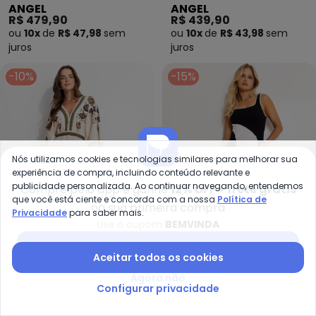
ANGEL
ANGEL
Estampada (Preto)
Estampada (Azul)
R$ 479,90
R$ 439,90
ou
10x
de
R$ 47,98
sem
ou
10x
de
R$ 43,98
sem
juros
juros
-10%
-15%
Nós utilizamos cookies e tecnologias similares para melhorar sua
experiência de compra, incluindo conteúdo relevante e
publicidade personalizada. Ao continuar navegando, entendemos
Compre pelo app e ganhe
12% OFF + frete grátis
que você está ciente e concorda com a nossa
Política de
na sua primeira compra
Privacidade
para saber mais.
Use o cupom
BEMVINDA
Baixar app Posthaus
Aceitar todos os cookies
Farm - Vestido Cropped Sonho
Fa
Agora não
Vestido Cropped Sonho
Vestido Recortes Pb
Configurar privacidade
FARM
FARM
de Concha (Bege)
Crepe (Preto)
R$ 448,20
R$ 498,00
R$ 466,65
R$ 549,00