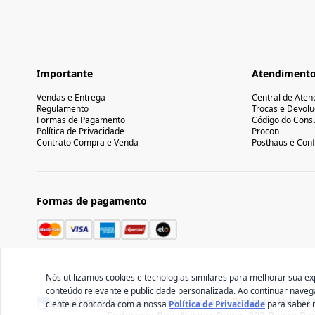
Importante
Atendiment
Vendas e Entrega
Central de Ate
Regulamento
Trocas e Devol
Formas de Pagamento
Código do Cons
Política de Privacidade
Procon
Contrato Compra e Venda
Posthaus é Conf
Formas de pagamento
Nós utilizamos cookies e tecnologias similares para melhorar sua ex
conteúdo relevante e publicidade personalizada. Ao continuar nave
Posthaus é uma marca da Posthaus Ltda / C
ciente e concorda com a nossa
Política de Privacidade
para saber 