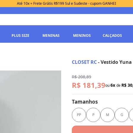
Até 10x + Frete Grátis R$199 Sul e Sudeste - cupom GANHEI
PLUS SIZE
MENINAS
MENINOS
CALÇADOS
CLOSET RC
-
Vestido Yuna
R$ 208,89
R$ 181,39
6x
R$ 30
ou
de
Tamanhos
PP
P
M
G