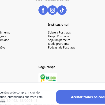
o
Institucional
ndimento
Sobre a Posthaus
uções
Grupo Posthaus
umidor
Seja um parceiro
Moda pra Gente
iável
Podcast da Posthaus
Segurança
periência de compra, incluindo
Aceitar todos os coo
gando, entendemos que você está
NPJ: 80.462.138/0001-41
mais.