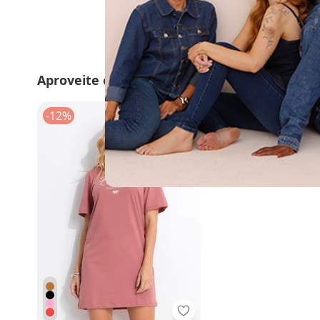
Aproveite e compre junto
-12%
Colcci - Vestido Rosa