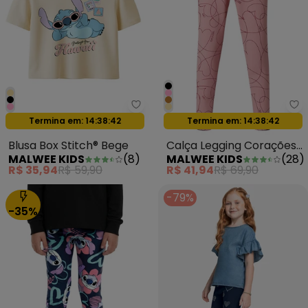
Malwee Kids - Blusa Box Stitch®
Ma
Oferta relâmpago
Oferta relâmpago
Termina em:
14:38:39
Termina em:
14:38:39
Blusa Box Stitch® Bege
Calça Legging Corações
MALWEE KIDS
(
8
)
MALWEE KIDS
(
28
)
Rosa Claro
R$ 35,94
R$ 59,90
R$ 41,94
R$ 69,90
-79%
-35%