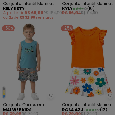
Conjunto Infantil Menina
Conjunto Infantil Menina
KELY KETY
KYLY
(
10
)
Blusa Manga Longa e
Estampa Preto
A partir de
R$ 65,96
R$ 164,90
R$ 56,94
R$ 94,90
Vestido Natural
ou
2x
de
R$ 32,98
sem
juros
-50%
-25%
Malwee Kids - Conjunto Carros 
Ro
Conjunto Carros em
Conjunto Infantil Menina
MALWEE KIDS
ROSA AZUL
(
12
)
Moletinho Azul
Flores Laranja
R$ 39,95
R$ 79,90
R$ 29,90
R$ 39,99