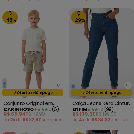
-45%
-29%
Carinhoso - Conjunto Original 
En
Termina em:
14:38:39
Termina em:
14:38:39
Oferta relâmpago
Oferta relâmpago
Conjunto Original em
Calça Jeans Reta Cintura
CARINHOSO
(
6
)
ENFIM
(
99
)
Malha Areia
Alta Azul
R$ 65,94
R$ 119,90
R$ 139,30
R$ 199,00
ou
2x
de
R$ 32,97
sem
juros
ou
4x
de
R$ 34,82
sem
juros