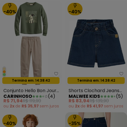
-40%
-40%
Carinhoso - Conjunto Hello Bon
Ma
Oferta relâmpago
Oferta relâmpago
Termina em:
14:38:39
Termina em:
14:38:39
Conjunto Hello Bon Jour
Shorts Clochard Jeans
CARINHOSO
(
4
)
MALWEE KIDS
(
5
)
em Moletom Verde
Moletom Azul
R$ 71,94
R$ 119,90
R$ 83,94
R$ 139,90
Militar
ou
2x
de
R$ 35,97
sem
juros
ou
2x
de
R$ 41,97
sem
juros
-40%
-35%