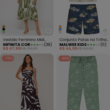
Infinita Cor - Vestido Feminino 
Ma
Vestido Feminino Midi
Conjunto Patas na Trilha
INFINITA COR
(
39
)
MALWEE KIDS
(
11
)
Visco Premiere Verde
em Moletinho Off White
R$ 47,99
R$ 199,99
R$ 44,95
R$ 89,90
-76%
-46%