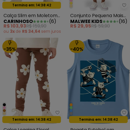
Carinhoso - Calça Slim em Mol
Oferta relâmpago
Termina em:
14:38:39
Ma
Calça Slim em Moletom
Conjunto Pequena Mais
CARINHOSO
(
6
)
MALWEE KIDS
(
16
)
Taupe
Cheia de Brilho Off White
R$ 103,93
R$ 159,90
R$ 29,95
R$ 59,90
ou
3x
de
R$ 34,64
sem
juros
-35%
-40%
Malwee Kids - Calça Legging Fl
Ma
Oferta relâmpago
Oferta relâmpago
Termina em:
14:38:39
Termina em:
14:38:39
Calça Legging Floral
Regata Futebol em