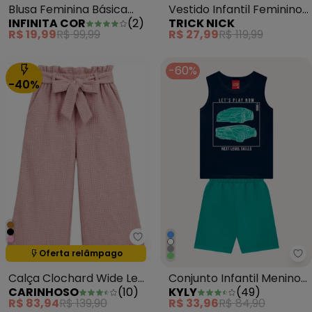
Blusa Feminina Básica
Vestido Infantil Feminino
INFINITA COR
(
2
)
TRICK NICK
Malha Oberon Preto
em Meia Malha Preto
R$ 19,99
R$ 99,99
R$ 27,99
R$ 119,99
-60%
-40%
Carinhoso - Calça Clochard Wid
Oferta relâmpago
Termina em:
14:38:39
Ky
Calça Clochard Wide Leg
Conjunto Infantil Menino
CARINHOSO
(
10
)
KYLY
(
49
)
Rosê
Estampa Azul Marinho
R$ 83,94
R$ 139,90
R$ 33,96
R$ 84,90