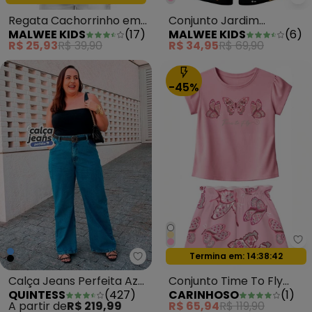
Ma
Regata Cachorrinho em
Conjunto Jardim
MALWEE KIDS
(
17
)
MALWEE KIDS
(
6
)
Malha Verde Pastel
Encantado Rosa Escuro
R$ 25,93
R$ 39,90
R$ 34,95
R$ 69,90
-45%
Ca
Oferta relâmpago
Termina em:
14:38:39
Quintess - Calça Jeans Perfeita
Calça Jeans Perfeita Azul
Conjunto Time To Fly
QUINTESS
(
427
)
CARINHOSO
(
1
)
Média
com Lantejoulas Rosa
A partir de
R$ 219,99
R$ 65,94
R$ 119,90