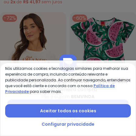
ou
2x
de
R$ 41,97
sem
juros
-72%
-60%
Nós utilizamos cookies e tecnologias similares para melhorar sua
experiência de compra, incluindo conteúdo relevante e
publicidade personalizada. Ao continuar navegando, entendemos
Compre pelo app e ganhe
12% OFF + frete grátis
que você está ciente e concorda com a nossa
Política de
na sua primeira compra
Privacidade
para saber mais.
Use o cupom
BEMVINDA
Rovitex - T- Shirt Meia Malha F
Ky
Baixar app Posthaus
T- Shirt Meia Malha
Conjunto Infantil Menina
Aceitar todos os cookies
ROVITEX
(
110
)
KYLY
(
14
)
Feminina Bege
Melancia Rosa
R$ 24,99
R$ 89,99
R$ 37,96
R$ 94,90
Agora não
Configurar privacidade