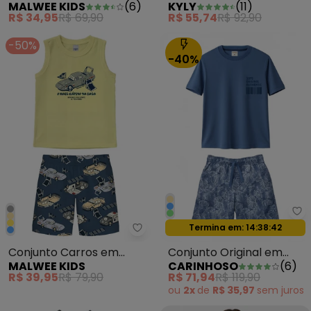
MALWEE KIDS
(
6
)
KYLY
(
11
)
Cidade Azul
Gatos Azul
R$ 34,95
R$ 69,90
R$ 55,74
R$ 92,90
-50%
-40%
Ca
Oferta relâmpago
Termina em:
14:38:39
Malwee Kids - Conjunto Carros
Conjunto Carros em
Conjunto Original em
MALWEE KIDS
CARINHOSO
(
6
)
Moletinho Amarelo
Malha Azul
R$ 39,95
R$ 79,90
R$ 71,94
R$ 119,90
ou
2x
de
R$ 35,97
sem
juros