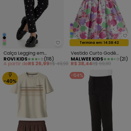
Ma
Oferta relâmpago
Termina em:
14:38:39
Rovi Kids - Calça Legging em M
Calça Legging em
Vestido Curto Godê
ROVI KIDS
(
118
)
MALWEE KIDS
(
21
)
Molecotton Preto
Tulipas Rosa
A partir de
R$ 26,99
R$ 49,99
R$ 38,44
R$ 69,90
-64%
-40%