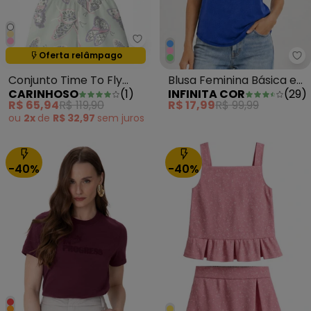
Carinhoso - Conjunto Time To F
Oferta relâmpago
Termina em:
14:38:39
In
Conjunto Time To Fly
Blusa Feminina Básica em
CARINHOSO
(
1
)
INFINITA COR
(
29
)
com Lantejoulas Branco
Malha Golf Azul
R$ 65,94
R$ 119,90
R$ 17,99
R$ 99,99
ou
2x
de
R$ 32,97
sem
juros
-40%
-40%