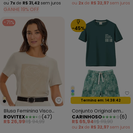
ou
7x
de
R$ 31,42
sem
juros
ou
2x
de
R$ 32,97
sem
juros
GANHE 19% OFF
-71%
-45%
Ca
Oferta relâmpago
Termina em:
14:38:39
Rovitex - Blusa Feminina Visco
Blusa Feminina Visco
Conjunto Original em
ROVITEX
(
47
)
CARINHOSO
(
6
)
Creponada Bege
Malha Verde
R$ 26,99
R$ 94,99
R$ 65,94
R$ 119,90
ou
2x
de
R$ 32,97
sem
juros