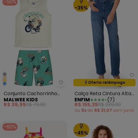
-50%
-35%
En
Oferta relâmpago
Termina em:
14:38:39
Malwee Kids - Conjunto Cachor
Conjunto Cachorrinho
Calça Reta Cintura Alta
MALWEE KIDS
ENFIM
(
7
)
em Moletinho Off White
Jeans Azul
R$ 39,95
R$ 79,90
R$ 155,35
R$ 239,00
ou
5x
de
R$ 31,07
sem
juros
-60%
-45%