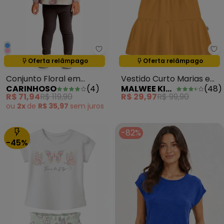
Carinhoso - Conjunto Floral em
Ma
Oferta relâmpago
Oferta relâmpago
Termina em:
14:38:39
Termina em:
14:38:39
Conjunto Floral em
Vestido Curto Marias em
CARINHOSO
(
4
)
MALWEE KIDS
(
48
)
Cotton Rosê
Malha Amarelo Escuro
R$ 71,94
R$ 119,90
R$ 29,97
R$ 99,90
ou
2x
de
R$ 35,97
sem
juros
-82%
-45%