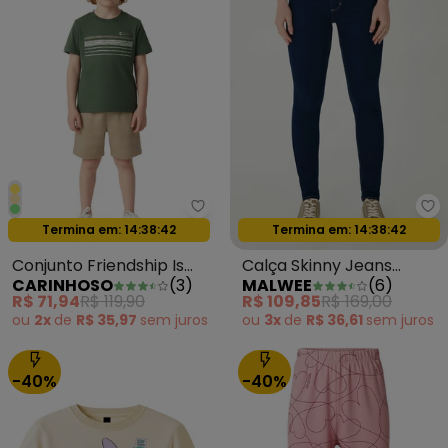
Carinhoso - Conjunto Friendship 
Ma
Oferta relâmpago
Oferta relâmpago
Termina em:
14:38:39
Termina em:
14:38:39
Conjunto Friendship Is
Calça Skinny Jeans
CARINHOSO
(
3
)
MALWEE
(
6
)
Magic Verde Militar
Feminina Azul Escuro
R$ 71,94
R$ 119,90
R$ 109,85
R$ 169,00
ou
2x
de
R$ 35,97
sem
juros
ou
3x
de
R$ 36,61
sem
juros
-40%
-40%