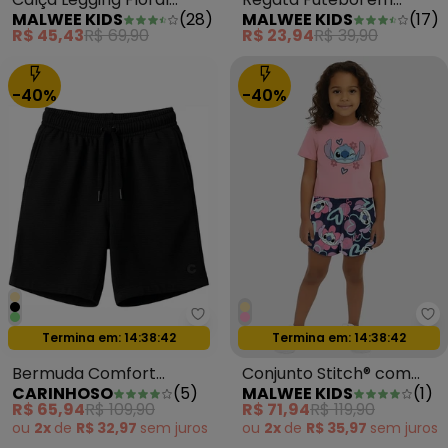
MALWEE KIDS
(
28
)
MALWEE KIDS
(
17
)
Marrom
Malha Azul Pastel
R$ 45,43
R$ 69,90
R$ 23,94
R$ 39,90
-40%
-40%
Carinhoso - Bermuda Comfort T
Ma
Oferta relâmpago
Oferta relâmpago
Termina em:
14:38:39
Termina em:
14:38:39
Bermuda Comfort
Conjunto Stitch® com
CARINHOSO
(
5
)
MALWEE KIDS
(
1
)
Texturizada Preto
Glitter Rosa Claro
R$ 65,94
R$ 109,90
R$ 71,94
R$ 119,90
ou
2x
de
R$ 32,97
sem
juros
ou
2x
de
R$ 35,97
sem
juros