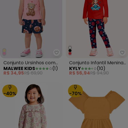
Malwee Kids - Conjunto Ursinho
Ky
Conjunto Ursinhos com
Conjunto Infantil Menina
MALWEE KIDS
(
1
)
KYLY
(
10
)
Glitter Rosa
Estampa Vermelho
R$ 34,95
R$ 69,90
R$ 56,94
R$ 94,90
-40%
-70%