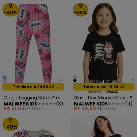
-40%
-35%
Malwee Kids - Calça Legging St
Ma
Oferta relâmpago
Oferta relâmpago
Termina em:
14:38:39
Termina em:
14:38:39
Calça Legging Stitch® em
Blusa Box Minnie Mouse®
MALWEE KIDS
(
3
)
MALWEE KIDS
(
11
)
Cotton Rosa
Preto
R$ 41,94
R$ 69,90
R$ 38,93
R$ 59,90
-40%