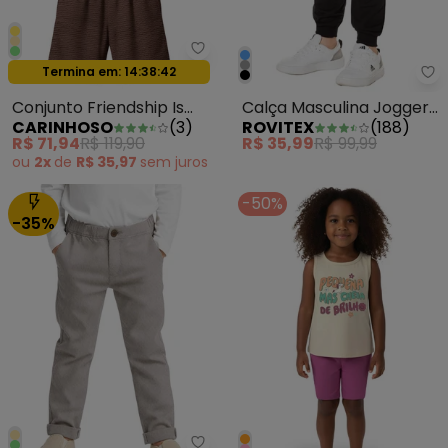
Carinhoso - Conjunto Friendship
Oferta relâmpago
Termina em:
14:38:39
Ro
Conjunto Friendship Is
Calça Masculina Jogger
CARINHOSO
(
3
)
ROVITEX
(
188
)
Magic Areia
de Moletom Preto
R$ 71,94
R$ 119,90
R$ 35,99
R$ 99,99
ou
2x
de
R$ 35,97
sem
juros
-50%
-35%