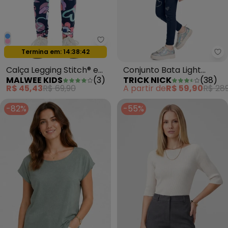
Malwee Kids - Calça Legging St
Oferta relâmpago
Termina em:
14:38:39
Tr
Calça Legging Stitch® em
Conjunto Bata Light
MALWEE KIDS
(
3
)
TRICK NICK
(
38
)
Cotton Azul Marinho
Denim com Legging Azul
R$ 45,43
R$ 69,90
A partir de
R$ 59,90
R$ 289
-82%
-55%