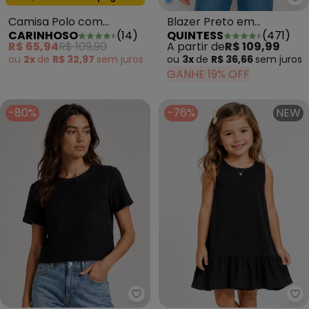
Qu
Camisa Polo com
Blazer Preto em
CARINHOSO
(
14
)
QUINTESS
(
471
)
Bordado Amarelo
Moletinho
R$ 65,94
R$ 109,90
A partir de
R$ 109,99
Mostarda
ou
2x
de
R$ 32,97
sem
juros
ou
3x
de
R$ 36,66
sem
juros
GANHE 19% OFF
-80%
-76%
NEW
Infinita Cor - Blusa Feminina B
Tr