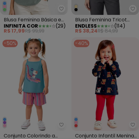
Infinita Cor - Blusa Feminina B
En
Blusa Feminina Básica em
Blusa Feminina Tricot
INFINITA COR
(
29
)
ENDLESS
(
114
)
Malha Golf Verde
Decote Canoa Off White
R$ 17,99
R$ 99,99
R$ 38,24
R$ 84,99
-50%
-40%
Malwee Kids - Conjunto Colorind
Ky
Conjunto Colorindo a
Conjunto Infantil Menina