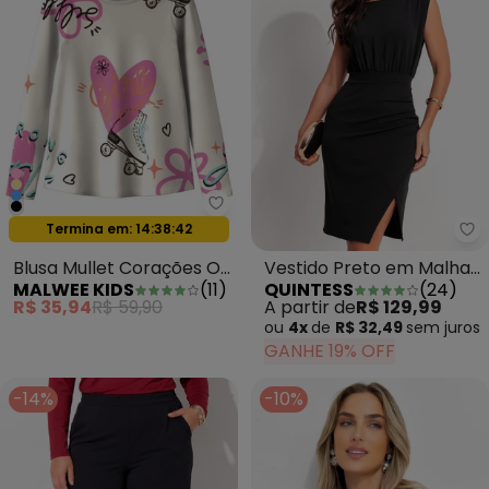
Malwee Kids - Blusa Mullet Cora
Oferta relâmpago
Termina em:
14:38:39
Qu
Blusa Mullet Corações Off
Vestido Preto em Malha
MALWEE KIDS
(
11
)
QUINTESS
(
24
)
White
Texturizada
R$ 35,94
R$ 59,90
A partir de
R$ 129,99
ou
4x
de
R$ 32,49
sem
juros
GANHE 19% OFF
-14%
-10%