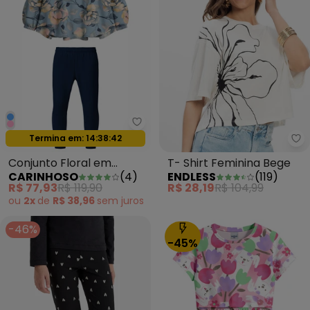
Carinhoso - Conjunto Floral em
Oferta relâmpago
Termina em:
14:38:39
En
Conjunto Floral em
T- Shirt Feminina Bege
CARINHOSO
(
4
)
ENDLESS
(
119
)
Cotton Azul
R$ 77,93
R$ 119,90
R$ 28,19
R$ 104,99
ou
2x
de
R$ 38,96
sem
juros
-46%
-45%