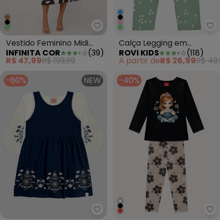
Infinita Cor - Vestido Feminino
Ro
Vestido Feminino Midi
Calça Legging em
INFINITA COR
(
39
)
ROVI KIDS
(
118
)
Visco Premiere Marrom
Molecotton Verde
R$ 47,99
R$ 199,99
A partir de
R$ 26,99
R$ 49,
-60%
NEW
-40%
Kely Kety - Conjunto Infantil M
Ky