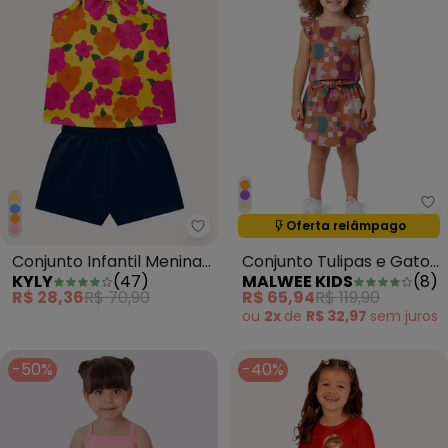
Ma
Oferta relâmpago
Termina em:
14:38:39
Kyly - Conjunto Infantil Menin
Conjunto Infantil Menina
Conjunto Tulipas e Gatos
KYLY
(
47
)
MALWEE KIDS
(
8
)
em Algodão Amarelo
Laranja
R$ 28,36
R$ 70,90
R$ 65,94
R$ 119,90
ou
2x
de
R$ 32,97
sem
juros
-50%
-40%