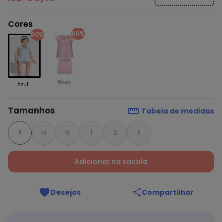
Cores
60%
60%
Rosa
Azul
Tamanhos
Tabela de medidas
P
M
G
1
2
3
Adicionar na sacola
Desejos
Compartilhar