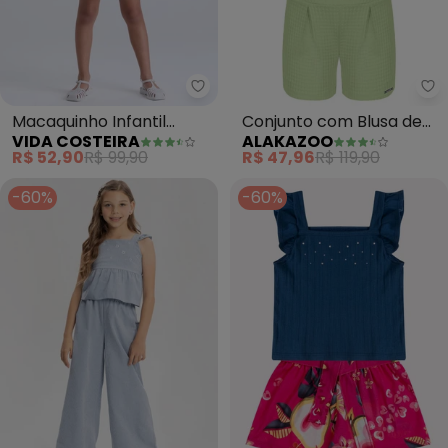
Vida Costeira - Macaquinho Infan
Al
Macaquinho Infantil
Conjunto com Blusa de
VIDA COSTEIRA
ALAKAZOO
Feminino Floral (Azul)
Alças e Shorts (Verde)
R$ 52,90
R$ 99,90
R$ 47,96
R$ 119,90
-60%
-60%