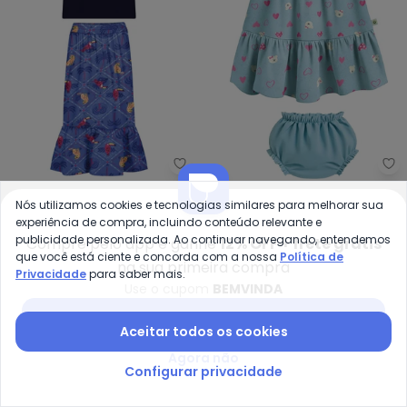
Alakazoo - Conjunto com Blusa 
Ma
Conjunto com Blusa e
Conjunto Corações em
Nós utilizamos cookies e tecnologias similares para melhorar sua
ALAKAZOO
MALWEE KIDS
Saia Midi Estampada
Cotton (Azul)
experiência de compra, incluindo conteúdo relevante e
R$ 43,16
R$ 107,90
R$ 54,94
R$ 99,90
(Azul)
publicidade personalizada. Ao continuar navegando, entendemos
Compre pelo app e ganhe
12% OFF + frete grátis
que você está ciente e concorda com a nossa
Política de
-77%
NEW
-55%
na sua primeira compra
Privacidade
para saber mais.
Use o cupom
BEMVINDA
Baixar app Posthaus
Aceitar todos os cookies
Agora não
Configurar privacidade