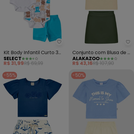
Select - Kit Body Infantil Curto 
Al
Kit Body Infantil Curto 3
Conjunto com Blusa de e
SELECT
ALAKAZOO
Peças (Azul)
Shorts Saia (Bege)
R$ 31,99
R$ 69,99
R$ 43,16
R$ 107,90
-55%
-50%