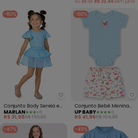
ou
2x
de
R$ 32,49
sem
juros
-80%
-60%
Marlan - Conjunto Body Sereia e
Up
Conjunto Body Sereia e
Conjunto Bebê Menina
MARLAN
UP BABY
Saia em Paetê (Azul)
em Suedine (Azul)
R$ 31,98
R$ 159,90
R$ 41,96
R$ 104,90
-47%
-45%