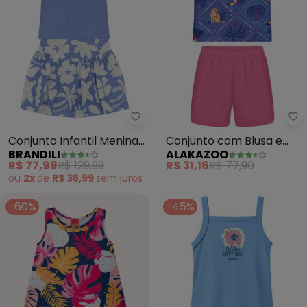
Brandili - Conjunto Infantil Me
Al
Conjunto Infantil Menina
Conjunto com Blusa e
BRANDILI
ALAKAZOO
Estampado (Azul)
Shorts de Moletom (Azul)
R$ 77,99
R$ 129,99
R$ 31,16
R$ 77,90
ou
2x
de
R$ 38,99
sem
juros
-60%
-45%