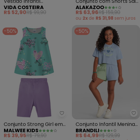
Vestido Infantil
Conjunto com Shorts Saia
VIDA COSTEIRA
ALAKAZOO
Coraçãozinhos (Azul)
e Blusa (Verde)
R$ 52,90
R$ 99,90
R$ 63,96
R$ 159,90
ou
2x
de
R$ 31,98
sem
juros
-50%
-50%
Malwee Kids - Conjunto Strong G
Br
Conjunto Strong Girl em
Conjunto Infantil Menina
MALWEE KIDS
BRANDILI
Malha (Azul)
de Coração (Azul)
R$ 39,95
R$ 79,90
R$ 64,99
R$ 129,99