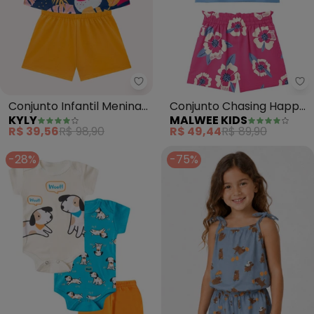
Kyly - Conjunto Infantil Menina
Ma
Conjunto Infantil Menina
Conjunto Chasing Happy
KYLY
MALWEE KIDS
Estampa (Azul)
Days (Azul Pastel)
R$ 39,56
R$ 98,90
R$ 49,44
R$ 89,90
-28%
-75%