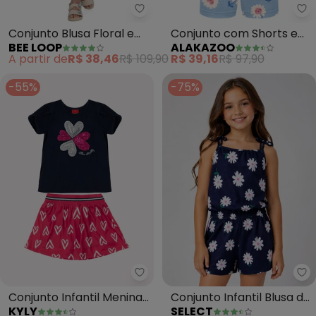
Bee Loop - Conjunto Blusa Floral
Al
Conjunto Blusa Floral e
Conjunto com Shorts e
BEE LOOP
ALAKAZOO
Short-Saia (Azul)
Blusa de (Azul)
A partir de
R$ 38,46
R$ 109,90
R$ 39,16
R$ 97,90
-55%
-75%
Kyly - Conjunto Infantil Menina
Se
Conjunto Infantil Menina
Conjunto Infantil Blusa de
KYLY
SELECT
Bordado (Azul Marinho)
Alça e Short (Azul)