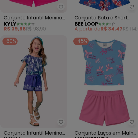
Kyly - Conjunto Infantil Menina
Be
Conjunto Infantil Menina
Conjunto Bata e Short
KYLY
BEE LOOP
Estampa (Azul)
Menina (Azul)
R$ 39,56
R$ 98,90
A partir de
R$ 34,47
R$ 114
-60%
-45%
Nanai - Conjunto Infantil Menin
Ma
Conjunto Infantil Menina
Conjunto Laços em Malha