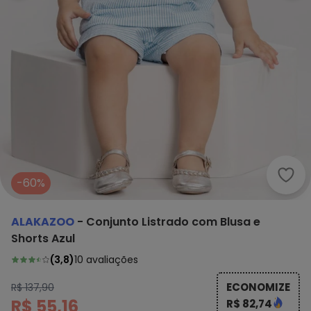
Alak
-60%
ALAKAZOO
-
Conjunto Listrado com Blusa e
Shorts Azul
(
3,8
)
10
avaliações
ECONOMIZE
R$ 137,90
R$ 55,16
R$ 82,74