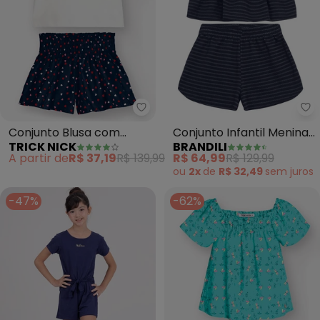
Trick Nick - Conjunto Blusa com
Br
Conjunto Blusa com
Conjunto Infantil Menina
TRICK NICK
BRANDILI
Shorts (Azul)
em Tecido Especial
A partir de
R$ 37,19
R$ 139,99
R$ 64,99
R$ 129,99
(Azul)
ou
2x
de
R$ 32,49
sem
juros
-47%
-62%