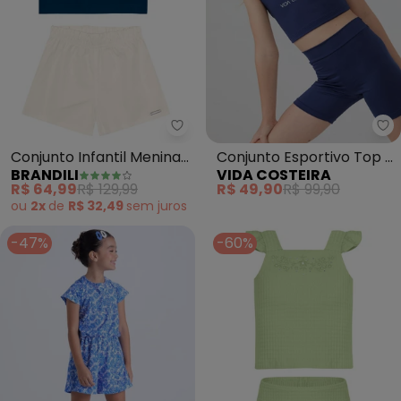
Brandili - Conjunto Infantil Me
Vi
Conjunto Infantil Menina
Conjunto Esportivo Top e
BRANDILI
VIDA COSTEIRA
com Babados (Azul)
Shorts Biker (Marinho)
R$ 64,99
R$ 129,99
R$ 49,90
R$ 99,90
ou
2x
de
R$ 32,49
sem
juros
-47%
-60%