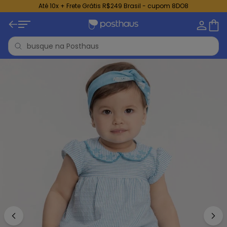
Até 10x + Frete Grátis R$249 Brasil - cupom 8DO8