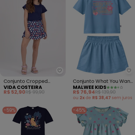
Vida Costeira - Conjunto Croppe
Ma
Conjunto Cropped
Conjunto What You Want
VIDA COSTEIRA
MALWEE KIDS
Infantil Saia Rodada
Is Possible (Azul Pastel)
R$ 52,90
R$ 99,90
R$ 76,94
R$ 139,90
(Azul)
ou
2x
de
R$ 38,47
sem
juros
-59%
-45%