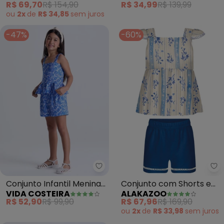
R$ 69,70
R$ 154,90
R$ 34,99
R$ 139,99
ou
2x
de
R$ 34,85
sem
juros
-47%
-60%
Vida Costeira - Conjunto Infantil
Al
Conjunto Infantil Menina
Conjunto com Shorts e
VIDA COSTEIRA
ALAKAZOO
Floral (Azul)
Blusa de Alças (Azul)
R$ 52,90
R$ 99,90
R$ 67,96
R$ 169,90
ou
2x
de
R$ 33,98
sem
juros