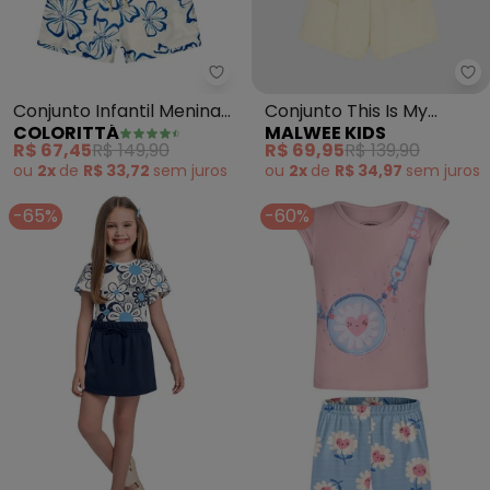
Colorittá - Conjunto Infantil Men
Ma
Conjunto Infantil Menina
Conjunto This Is My
COLORITTÁ
MALWEE KIDS
Hibiscos (Azul)
Moment To Shine (Azul)
R$ 67,45
R$ 149,90
R$ 69,95
R$ 139,90
ou
2x
de
R$ 33,72
sem
juros
ou
2x
de
R$ 34,97
sem
juros
-65%
-60%