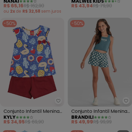
NANAI
MALWEE KIDS
Estampa (Azul)
(Azul)
R$ 65,16
R$ 162,90
R$ 43,94
R$ 79,90
ou
2x
de
R$ 32,58
sem
juros
-50%
-50%
Kyly - Conjunto Infantil Menina
Br
Conjunto Infantil Menina
Conjunto Infantil Menina
KYLY
BRANDILI
Estampa Frutas (Azul)
Quadriculado (Azul)
R$ 34,95
R$ 69,90
R$ 49,99
R$ 99,99