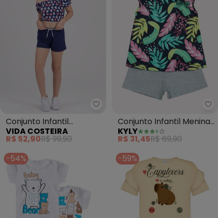
Vida Costeira - Conjunto Infant
Ky
Conjunto Infantil
Conjunto Infantil Menina
VIDA COSTEIRA
KYLY
Sublimado Corações
Estampado (Azul)
R$ 52,90
R$ 99,90
R$ 31,45
R$ 69,90
(Azul)
-54%
-59%