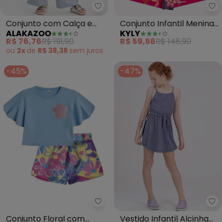
Alakazoo - Conjunto com Calça 
Ky
Conjunto com Calça e
Conjunto Infantil Menina
ALAKAZOO
KYLY
Blusa Bordada de Alças
Strass (Azul)
R$ 76,76
R$ 191,90
R$ 59,56
R$ 148,90
(Azul)
ou
2x
de
R$ 38,38
sem
juros
-45%
-47%
Malwee Kids - Conjunto Floral 
Vi
Conjunto Floral com
Vestido Infantil Alcinha