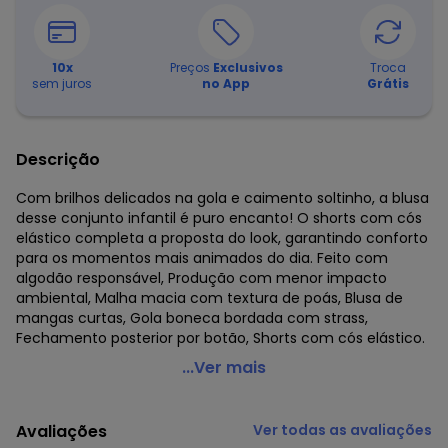
10
x
Preços
Exclusivos
Troca
sem juros
no App
Grátis
Descrição
Com brilhos delicados na gola e caimento soltinho, a blusa
desse conjunto infantil é puro encanto! O shorts com cós
elástico completa a proposta do look, garantindo conforto
para os momentos mais animados do dia. Feito com
algodão responsável, Produção com menor impacto
ambiental, Malha macia com textura de poás, Blusa de
mangas curtas, Gola boneca bordada com strass,
Fechamento posterior por botão, Shorts com cós elástico.
Alakazoo - Conjunto Listrado com Blusa e Shorts Azul
...Ver mais
Código do produto: 7965236
Fornecedor: LUNELLI COMERCIO DO VESTUARIO LTDA / CNPJ
Avaliações
Ver todas as avaliações
75.552.133/0001-70