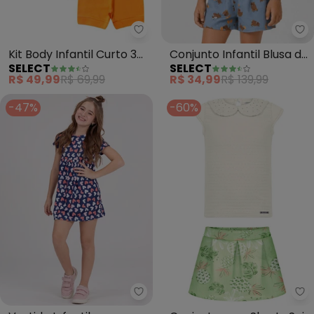
Select - Kit Body Infantil Curto 
Se
Kit Body Infantil Curto 3
Conjunto Infantil Blusa de
SELECT
SELECT
Peças (Azul)
Alça e Short (Azul)
R$ 49,99
R$ 69,99
R$ 34,99
R$ 139,99
-47%
-60%
Vida Costeira - Vestido Infantil
Al