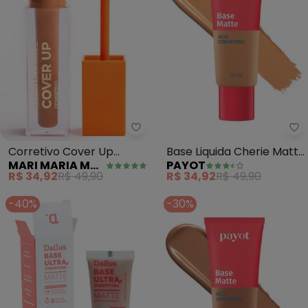
Mari Maria Makeup - Corretivo
Pa
Corretivo Cover Up
Base Liquida Cherie Matte
MARI MARIA MAKEUP
PAYOT
(Mm10)
(Cor 7) 30ml
R$ 34,92
R$ 49,90
R$ 34,92
R$ 49,90
-40%
-30%