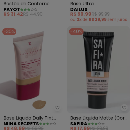
Bastão de Contorno
Base Ultra
PAYOT
DAILUS
Cherie Escuro (Cor 3)
Cobertura(D08 Médio)
R$ 31,42
R$ 44,90
R$ 59,99
R$ 99,99
ou
2x
de
R$ 29,99
sem
juros
-30%
-40%
Sa
Niina Secrets - Base Líquida Dai
Base Líquida Matte (Cor
Base Líquida Daily Tint
SAFIRA
NIINA SECRETS
N° 5) 30 Ml
Cream (Cor 25)
R$ 17,99
R$ 29,99
R$ 48,99
R$ 69,99