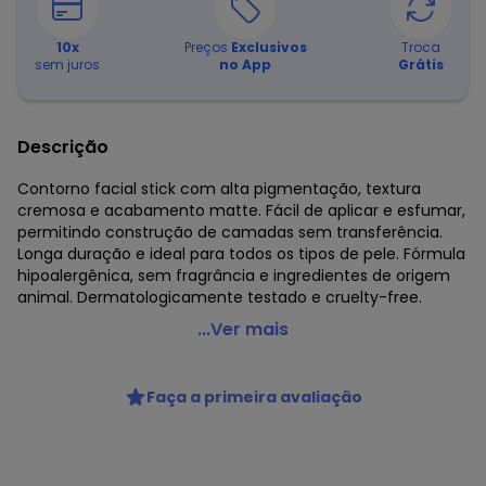
10
x
Preços
Exclusivos
Troca
sem juros
no App
Grátis
Descrição
Contorno facial stick com alta pigmentação, textura
cremosa e acabamento matte. Fácil de aplicar e esfumar,
permitindo construção de camadas sem transferência.
Longa duração e ideal para todos os tipos de pele. Fórmula
hipoalergênica, sem fragrância e ingredientes de origem
animal. Dermatologicamente testado e cruelty-free.
Payot - Bastão de Contorno Cherie Media Cor 2
...Ver mais
Código do produto: 3886416
Fornecedor: DISTRIBUIDORA OK EIRELI / CNPJ
Faça a primeira avaliação
43.734.510/0012-5
Feito: Brasil
Cuidados para conservação do produto: Manter o produto
bem fechado, em lugar seco, sem luz solar direta e longe