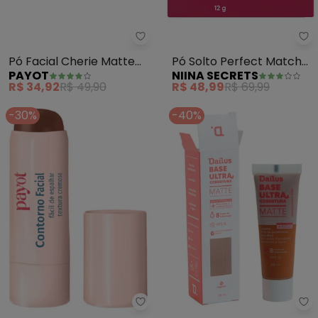
Payot - Pó Facial Cherie Matte 
Ni
Pó Facial Cherie Matte
Pó Solto Perfect Match
PAYOT
NIINA SECRETS
(Cor 2)
(Cor 3)
R$ 34,92
R$ 49,90
R$ 48,99
R$ 69,99
-30%
-40%
Payot - Bastão de Contorno Che
Da