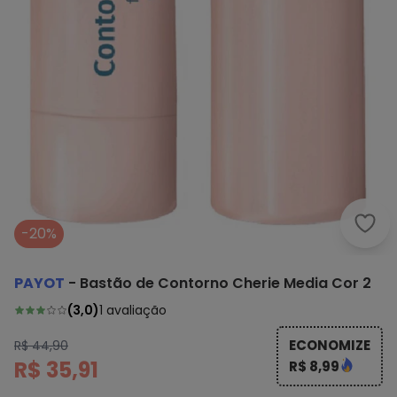
Payo
-20%
PAYOT
-
Bastão de Contorno Cherie Media Cor 2
(
3,0
)
1
avaliação
ECONOMIZE
R$ 44,90
R$ 35,91
R$ 8,99