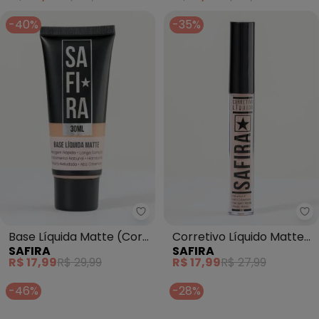
-40%
-35%
Safira - Base Líquida Matte (Cor
Sa
Base Líquida Matte (Cor
Corretivo Líquido Matte
SAFIRA
SAFIRA
N° 3) 30 Ml
(Cor N° 2) 4 Ml
R$ 17,99
R$ 29,99
R$ 17,99
R$ 27,99
-46%
-28%