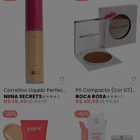
Niina Secrets - Corretivo Líquid
Bo
Corretivo Líquido Perfect
Pó Compacto (Cor 07)
NIINA SECRETS
BOCA ROSA
Match (Cor 25) 10g
9g
R$ 38,49
R$ 54,99
R$ 48,99
R$ 69,99
-20%
-40%