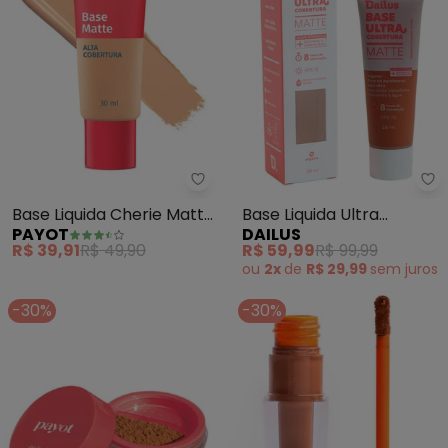
Payot - Base Liquida Cherie Mat
Da
Base Liquida Cherie Matte
Base Liquida Ultra
PAYOT
DAILUS
(Cor 5) 30ml
Cobertura (D10 Escuro)
R$ 39,91
R$ 49,90
R$ 59,99
R$ 99,99
ou
2x
de
R$ 29,99
sem
juros
-30%
-30%