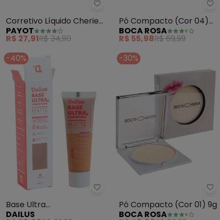
Payot - Corretivo Líquido Cheri
Bo
Corretivo Líquido Cherie
Pó Compacto (Cor 04)
PAYOT
BOCA ROSA
Matte (Cor 3) 4g
9g
R$ 27,91
R$ 34,90
R$ 55,98
R$ 69,99
-40%
-30%
Dailus - Base Ultra Cobertura(
Bo
Base Ultra
Pó Compacto (Cor 01) 9g
DAILUS
BOCA ROSA
Cobertura(D06 Medio)