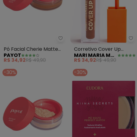
Payot - Pó Facial Cherie Matte 
Ma
Pó Facial Cherie Matte
Corretivo Cover Up
PAYOT
MARI MARIA MAKEUP
(Cor 3)
(Mm12)
R$ 34,92
R$ 49,90
R$ 34,92
R$ 49,90
-30%
-30%