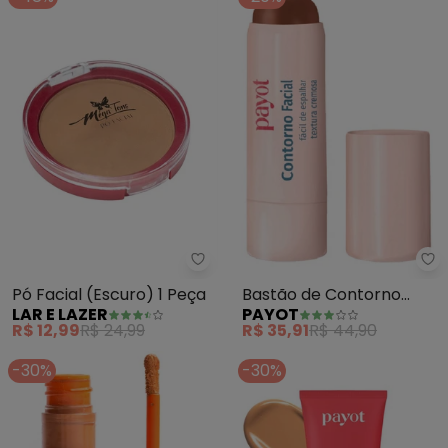
Lar e Lazer - Pó Facial (Escuro) 
Pa
Pó Facial (Escuro) 1 Peça
Bastão de Contorno
LAR E LAZER
PAYOT
Cherie Media (Cor 2)
R$ 12,99
R$ 24,99
R$ 35,91
R$ 44,90
-30%
-30%