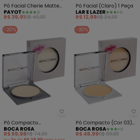
Pó Facial Cherie Matte
Pó Facial (Claro) 1 Peça
PAYOT
LAR E LAZER
(Cor 1)
R$ 39,91
R$ 49,90
R$ 12,99
R$ 24,99
-20%
-30%
Boca Rosa - Pó Compacto Trans
Bo
Pó Compacto
Pó Compacto (Cor 03)
BOCA ROSA
BOCA ROSA
Translúcido (Cuscuz) 9g
9g
R$ 59,98
R$ 74,99
R$ 48,99
R$ 69,99
ou
2x
de
R$ 29,99
sem
juros