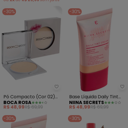
-30%
-30%
Boca Rosa - Pó Compacto (Cor 
Ni
Pó Compacto (Cor 02)
Base Líquida Daily Tint
BOCA ROSA
NIINA SECRETS
9g
Cream (Cor 03)
R$ 48,99
R$ 69,99
R$ 48,99
R$ 69,99
-30%
-30%