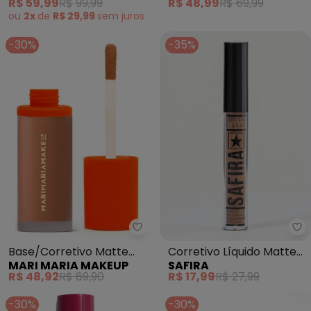
R$ 59,99
R$ 99,99
R$ 48,99
R$ 69,99
ou
2x
de
R$ 29,99
sem
juros
-30%
-35%
Sa
Mari Maria Makeup - Base/Corre
Corretivo Líquido Matte
Base/Corretivo Matte
SAFIRA
MARI MARIA MAKEUP
(Cor N° 6) 4 Ml
Velvet Skin (Bege Escuro)
R$ 17,99
R$ 27,99
R$ 48,92
R$ 69,90
-30%
-30%