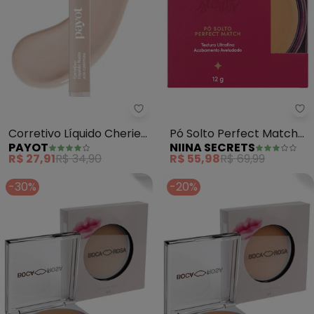
Payot - Corretivo Líquido Cherie
Ni
Corretivo Líquido Cherie
Pó Solto Perfect Match
PAYOT
NIINA SECRETS
Matte (Cor 1,5) 4g
(Cor 4) -12g
R$ 27,91
R$ 34,90
R$ 55,98
R$ 69,99
-30%
-20%