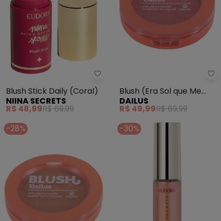
Niina Secrets - Blush Stick Daily
Da
Blush Stick Daily (Coral)
Blush (Era Sol que Me
NIINA SECRETS
DAILUS
Faltava)
R$ 48,99
R$ 69,99
R$ 49,99
R$ 69,99
-28%
-30%