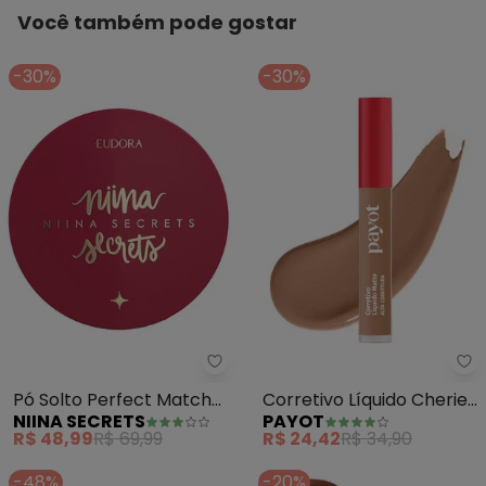
Você também pode gostar
-30%
-30%
Niina Secrets - Pó Solto Perfect
Pa
Pó Solto Perfect Match
Corretivo Líquido Cherie
NIINA SECRETS
PAYOT
(Cor 1)
Matte (Cor 4) 4g
R$ 48,99
R$ 69,99
R$ 24,42
R$ 34,90
-48%
-20%