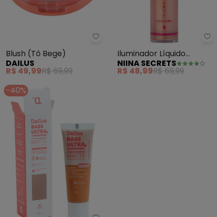
Dailus - Blush (Tô Bege) - Dailus
Ni
Blush (Tô Bege)
Iluminador Líquido
DAILUS
NIINA SECRETS
Luminous (Bronze)
R$ 49,99
R$ 69,99
R$ 48,99
R$ 69,99
-40%