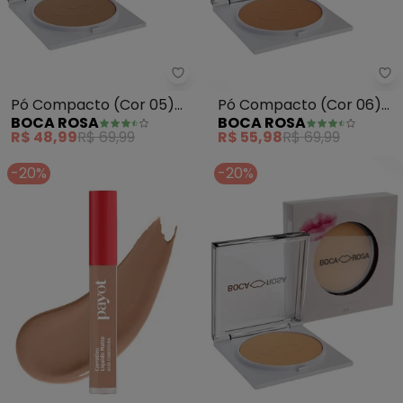
Boca Rosa - Pó Compacto (Cor
Bo
Pó Compacto (Cor 05)
Pó Compacto (Cor 06)
BOCA ROSA
BOCA ROSA
9g
9g
R$ 48,99
R$ 69,99
R$ 55,98
R$ 69,99
-20%
-20%