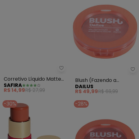
Safira - Corretivo Líquido Matte
Da
Corretivo Líquido Matte
Blush (Fazendo a
SAFIRA
DAILUS
(Cor N° 3) 4 Ml
Pêssega)
R$ 14,99
R$ 27,99
R$ 49,99
R$ 69,99
-30%
-28%