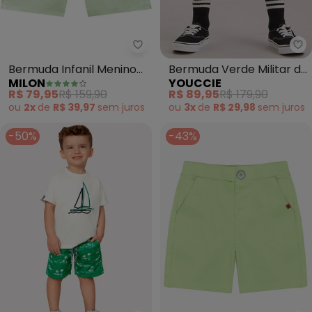
Milon - Bermuda Infanil Menino
Yo
Bermuda Infanil Menino
Bermuda Verde Militar de
MILON
YOUCCIE
em Sarja (Verde)
Moletom (Verde)
R$ 79,95
R$ 159,90
R$ 89,95
R$ 179,90
ou
2x
de
R$ 39,97
sem
juros
ou
3x
de
R$ 29,98
sem
juros
-50%
-43%