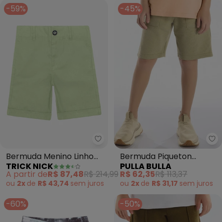
-59%
-45%
Trick Nick - Bermuda Menino Li
Pu
Bermuda Menino Linho
Bermuda Piqueton
TRICK NICK
PULLA BULLA
(Verde)
(Verde)
A partir de
R$ 87,48
R$ 214,99
R$ 62,35
R$ 113,37
ou
2x
de
R$ 43,74
sem
juros
ou
2x
de
R$ 31,17
sem
juros
-60%
-50%