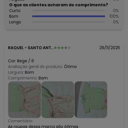
N/D*
O que as clientes acharam do comprimento?
agosto/2026
R$ 74,95
Curto
0
%
julho/2026
N/D*
Bom
100
%
junho/2026
N/D*
Longo
0
%
maio/2026
R$ 74,95
abril/2026
R$ 99,95
março/2026
R$ 87,45
fevereiro/2026
RAQUEL
-
SANTO ANTONIO DE PADUA - RJ
26/11/2025
Cor:
Bege
/
6
Avaliação geral do produto:
Ótimo
Largura:
Bom
Comprimento:
Bom
Comentário:
As roupas dessa marca são ótimas