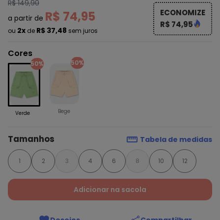
R$ 149,90
ECONOMIZE
R$ 74,95
a partir de
R$ 74,95
2x
R$ 37,48
ou
de
sem juros
Cores
50%
50%
Bege
Verde
Tamanhos
Tabela de medidas
1
2
3
4
6
8
10
12
Adicionar na sacola