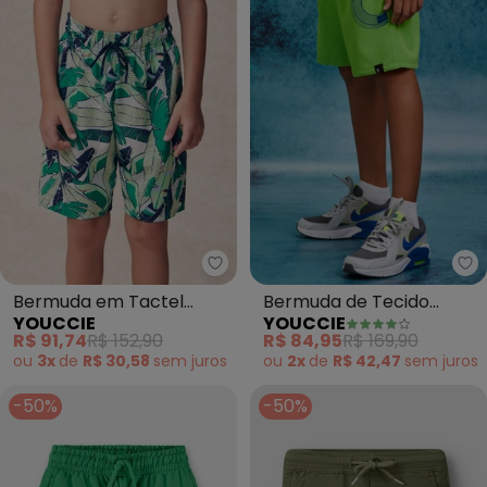
Youccie - Bermuda em Tactel E
Yo
Bermuda em Tactel
Bermuda de Tecido
YOUCCIE
YOUCCIE
Estampada de Folhas
Verde Lima (Verde)
R$ 91,74
R$ 152,90
R$ 84,95
R$ 169,90
(Verde)
ou
3x
de
R$ 30,58
sem
juros
ou
2x
de
R$ 42,47
sem
juros
-50%
-50%