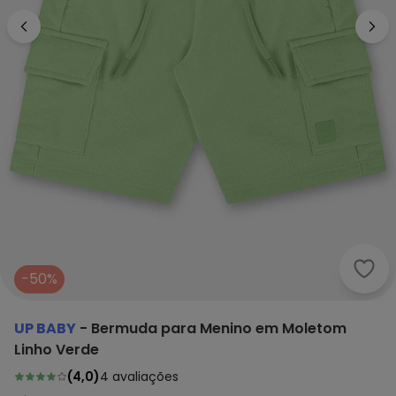
Up B
-50%
UP BABY
-
Bermuda para Menino em Moletom
Linho Verde
(
4,0
)
4
avaliações