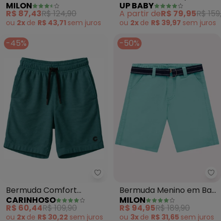
MILON
UP BABY
Básica (Verde)
Menino (Verde)
R$ 87,43
R$ 124,90
A partir de
R$ 79,95
R$ 159
ou
2x
de
R$ 43,71
sem
juros
ou
2x
de
R$ 39,97
sem
juros
-45%
-50%
Carinhoso - Bermuda Comfort T
Mi
Bermuda Comfort
Bermuda Menino em Bari
CARINHOSO
MILON
Texturizada (Verde
Linho Milon (Verde)
R$ 60,44
R$ 109,90
R$ 94,95
R$ 189,90
Esmeralda)
ou
2x
de
R$ 30,22
sem
juros
ou
3x
de
R$ 31,65
sem
juros