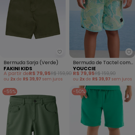
Fakini Kids - Bermuda Sarja (Ve
Yo
Bermuda Sarja (Verde)
Bermuda de Tactel com
FAKINI KIDS
YOUCCIE
Estampa de Folhagens
A partir de
R$ 79,95
R$ 159,90
R$ 79,95
R$ 159,90
(Verde)
ou
2x
de
R$ 39,97
sem
juros
ou
2x
de
R$ 39,97
sem
juros
-55%
-50%