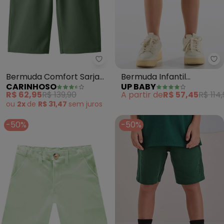
Carinhoso - Bermuda Comfort Sa
Up
Bermuda Comfort Sarja
Bermuda Infantil
CARINHOSO
UP BABY
(Verde Militar)
Masculina Moletom
R$ 62,95
R$ 139,90
A partir de
R$ 57,45
R$ 114
(Verde)
ou
2x
de
R$ 31,47
sem
juros
-50%
-50%