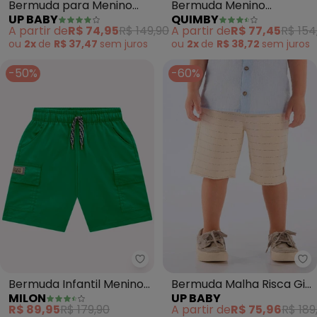
Bermuda para Menino
Bermuda Menino
UP BABY
QUIMBY
em Moletom Linho
Viscolinho (Verde)
A partir de
R$ 74,95
R$ 149,90
A partir de
R$ 77,45
R$ 154
(Verde)
ou
2x
de
R$ 37,47
sem
juros
ou
2x
de
R$ 38,72
sem
juros
-50%
-60%
Milon - Bermuda Infantil Menino
Up
Bermuda Infantil Menino
Bermuda Malha Risca Giz
MILON
UP BABY
em Sarja Milon (Verde)
(Bege)
R$ 89,95
R$ 179,90
A partir de
R$ 75,96
R$ 189