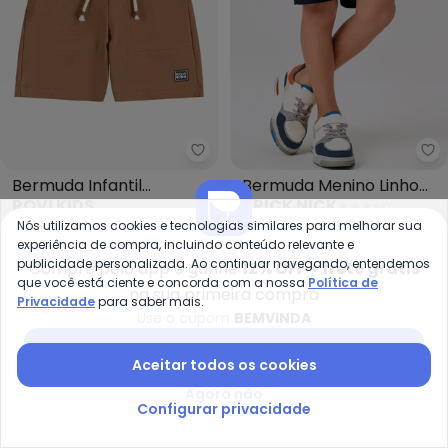
Rovi Kids - Bermuda Infantil M
Tr
Bermuda Infantil
Bermuda Menino Linho
ROVI KIDS
TRICK NICK
Moletom (Marrom)
(Azul)
R$ 85,49
R$ 109,99
A partir de
R$ 87,48
R$ 214
Nós utilizamos cookies e tecnologias similares para melhorar sua
ou
2x
de
R$ 42,74
sem
juros
ou
2x
de
R$ 43,74
sem
juros
experiência de compra, incluindo conteúdo relevante e
publicidade personalizada. Ao continuar navegando, entendemos
Compre pelo app e ganhe
12% OFF + frete grátis
-52%
-57%
que você está ciente e concorda com a nossa
Política de
na sua primeira compra
Privacidade
para saber mais.
Use o cupom
BEMVINDA
Baixar app Posthaus
Aceitar todos os cookies
Agora não
Configurar privacidade