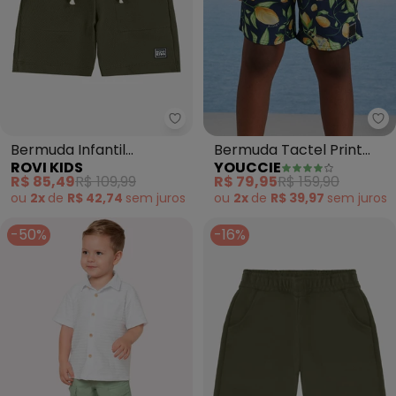
Rovi Kids - Bermuda Infantil Mo
Yo
Bermuda Infantil
Bermuda Tactel Print
ROVI KIDS
YOUCCIE
Moletom (Verde)
Fruit (Verde Limão)
R$ 85,49
R$ 109,99
R$ 79,95
R$ 159,90
ou
2x
de
R$ 42,74
sem
juros
ou
2x
de
R$ 39,97
sem
juros
-50%
-16%