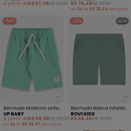
A partir de
R$ 57,45
R$ 114,90
R$ 76,48
R$ 89,99
(Verde)
ou
2x
de
R$ 38,24
sem
juros
-50%
-22%
NEW
Up Baby - Bermuda Moletom Linh
Ro
Bermuda Moletom Linho
Bermuda Básica Infantil
UP BABY
ROVI KIDS
Infantil (Verde)
(Verde)
A partir de
R$ 69,95
R$ 139,90
R$ 58,49
R$ 74,99
ou
2x
de
R$ 34,97
sem
juros