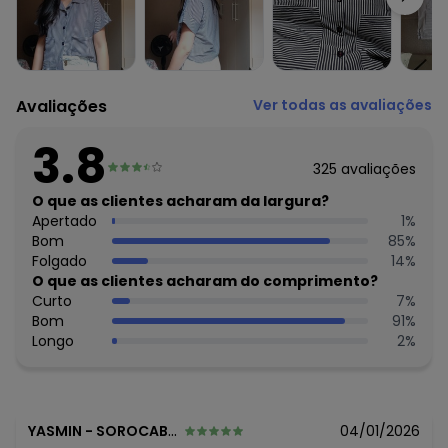
poliéster meia malha - fio tinto
Avaliações
Ver todas as avaliações
3.8
325
avaliações
O que as clientes acharam da largura?
Apertado
1
%
Bom
85
%
Folgado
14
%
O que as clientes acharam do comprimento?
Curto
7
%
Bom
91
%
Longo
2
%
YASMIN
-
SOROCABA - SP
04/01/2026