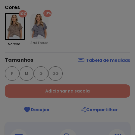
Cores
10%
10%
Azul Escuro
Marrom
Tamanhos
Tabela de medidas
P
M
G
GG
Adicionar na sacola
Desejos
Compartilhar