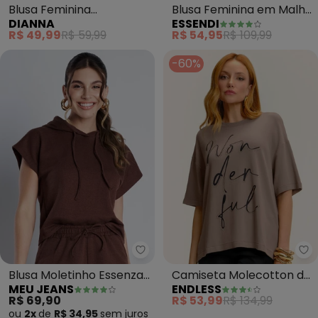
Blusa Feminina
Blusa Feminina em Malha
DIANNA
ESSENDI
Transpassada em
(Marrom)
R$ 49,99
R$ 59,99
R$ 54,95
R$ 109,99
Viscose (Marrom)
-60%
Meu Jeans - Blusa Moletinho E
En
Blusa Moletinho Essenza
Camiseta Molecotton de
MEU JEANS
ENDLESS
(Marrom)
Viscose (Marrom)
R$ 69,90
R$ 53,99
R$ 134,99
ou
2x
de
R$ 34,95
sem
juros