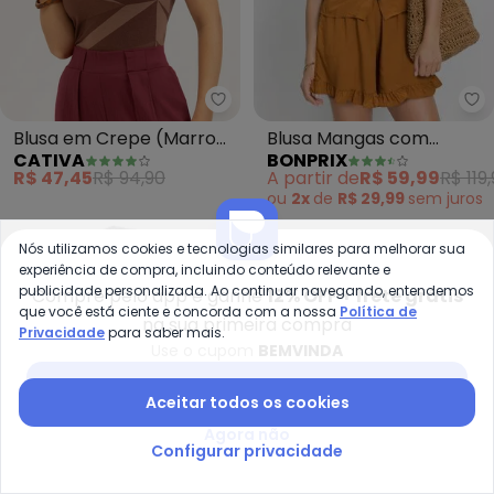
bo
Cativa - Blusa em Crepe (Marr
Blusa Mangas com
Blusa em Crepe (Marrom
BONPRIX
CATIVA
Babado (Caramelo)
Escuro)
A partir de
R$ 59,99
R$ 119
R$ 47,45
R$ 94,90
ou
2x
de
R$ 29,99
sem
juros
-50%
-72%
Nós utilizamos cookies e tecnologias similares para melhorar sua
experiência de compra, incluindo conteúdo relevante e
publicidade personalizada. Ao continuar navegando, entendemos
Compre pelo app e ganhe
12% OFF + frete grátis
que você está ciente e concorda com a nossa
Política de
na sua primeira compra
Privacidade
para saber mais.
Use o cupom
BEMVINDA
Baixar app Posthaus
Aceitar todos os cookies
Agora não
Configurar privacidade