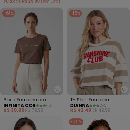
ou
2x
de
R$ 29,99
sem
juros
-61%
-15%
Infinita Cor - Blusa Feminina 
Di
Blusa Feminina em
T- Shirt Feminina
INFINITA COR
DIANNA
Molecotton Viscose
Cropped (Marrom)
R$ 30,99
R$ 79,99
R$ 42,49
R$ 49,99
(Marrom)
-70%