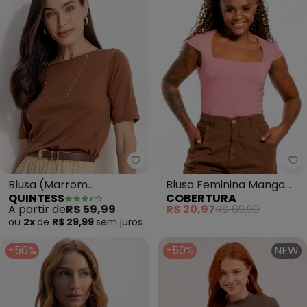
Quintess - Blusa (Marrom Ame
Co
Blusa (Marrom
Blusa Feminina Manga
QUINTESS
COBERTURA
Amendoado) em Malha
Curta (Marrom)
A partir de
R$ 59,99
R$ 20,97
R$ 69,90
Canelada
ou
2x
de
R$ 29,99
sem
juros
-50%
-50%
NEW