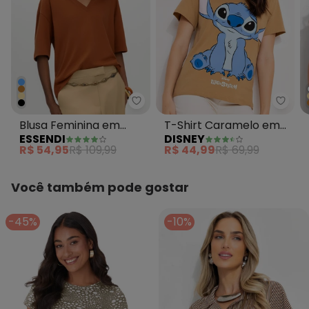
Essendi - Blusa Feminina em M
Disn
Blusa Feminina em
T-Shirt Caramelo em
ESSENDI
DISNEY
Malha Marrom
Malha de Algodão
R$ 54,95
R$ 109,99
R$ 44,99
R$ 69,99
Penteado
Você também pode gostar
-45%
-10%