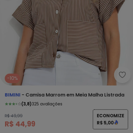
Bimi
-10%
BIMINI
-
Camisa Marrom em Meia Malha Listrada
(
3,8
)
325
avaliações
ECONOMIZE
R$ 49,99
R$ 44,99
R$ 5,00