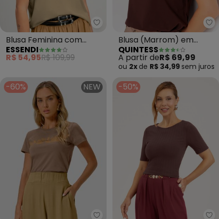
Essendi - Blusa Feminina com S
Qu
Blusa Feminina com
Blusa (Marrom) em
ESSENDI
QUINTESS
Strass (Marrom)
Malha de Algodão
R$ 54,95
R$ 109,99
A partir de
R$ 69,99
ou
2x
de
R$ 34,99
sem
juros
-60%
NEW
-50%