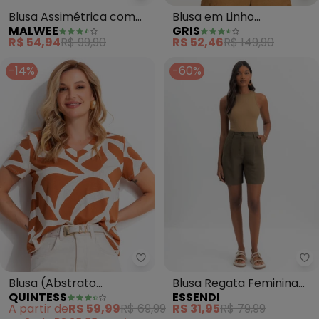
Blusa Assimétrica com
Blusa em Linho
MALWEE
GRIS
Torção (Marrom)
(Caramelo)
R$ 54,94
R$ 99,90
R$ 52,46
R$ 149,90
-14%
-60%
Quintess - Blusa (Abstrato Car
Es
Blusa (Abstrato
Blusa Regata Feminina
QUINTESS
ESSENDI
Caramelo) em Malha de
em Ribana (Marrom)
A partir de
R$ 59,99
R$ 69,99
R$ 31,95
R$ 79,99
Viscose