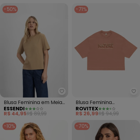
-50%
-71%
Essendi - Blusa Feminina em M
Ro
Blusa Feminina em Meia
Blusa Feminina
ESSENDI
ROVITEX
Malha (Marrom)
Viscotorcion (Marrom)
R$ 44,95
R$ 89,99
R$ 26,99
R$ 94,99
-10%
-70%