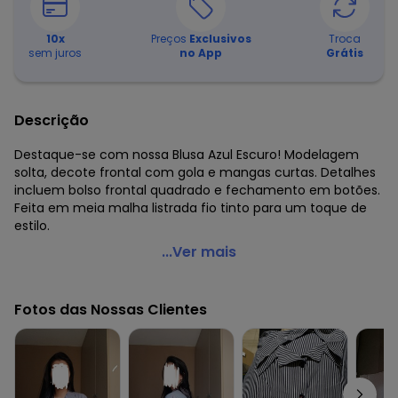
10
x
Preços
Exclusivos
Troca
sem juros
no App
Grátis
Descrição
Destaque-se com nossa Blusa Azul Escuro! Modelagem
solta, decote frontal com gola e mangas curtas. Detalhes
incluem bolso frontal quadrado e fechamento em botões.
Feita em meia malha listrada fio tinto para um toque de
estilo.
Bimini - Camisa Marrom em Meia Malha Listrada
...Ver mais
Código do produto: 3818800
Modelagem: Solto
Fotos das Nossas Clientes
Comprimento: Curto
Decote frente: Com gola
Complemento: Bolso frontal
Fechamento: Botões
Tecido: Meia malha listrada fio tinto 150g 50% algodão, 50%