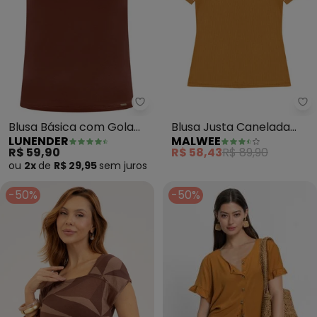
Lunender - Blusa Básica com G
Ma
Blusa Básica com Gola
Blusa Justa Canelada
LUNENDER
MALWEE
Alta em Malha (Marrom)
(Marrom Claro)
R$ 59,90
R$ 58,43
R$ 89,90
ou
2x
de
R$ 29,95
sem
juros
-50%
-50%