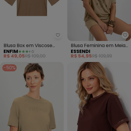
Enfim - Blusa Box em Viscose (
Es
Blusa Box em Viscose
Blusa Feminina em Meia
ENFIM
ESSENDI
(Taupe)
Malha (Marrom)
R$ 49,05
R$ 109,00
R$ 54,95
R$ 109,99
-50%