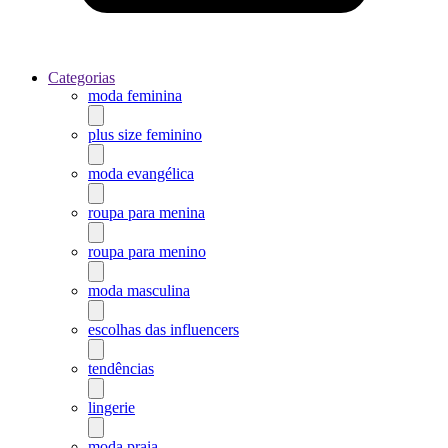
Categorias
moda feminina
plus size feminino
moda evangélica
roupa para menina
roupa para menino
moda masculina
escolhas das influencers
tendências
lingerie
moda praia