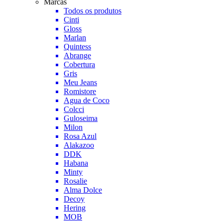
Marcas
Todos os produtos
Cinti
Gloss
Marlan
Quintess
Abrange
Cobertura
Gris
Meu Jeans
Romistore
Agua de Coco
Colcci
Guloseima
Milon
Rosa Azul
Alakazoo
DDK
Habana
Minty
Rosalie
Alma Dolce
Decoy
Hering
MOB