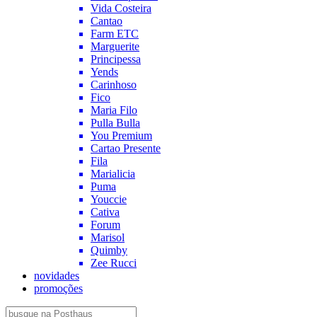
Vida Costeira
Cantao
Farm ETC
Marguerite
Principessa
Yends
Carinhoso
Fico
Maria Filo
Pulla Bulla
You Premium
Cartao Presente
Fila
Marialicia
Puma
Youccie
Cativa
Forum
Marisol
Quimby
Zee Rucci
novidades
promoções