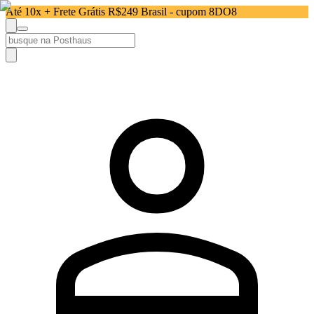
Até 10x + Frete Grátis R$249 Brasil - cupom 8DO8