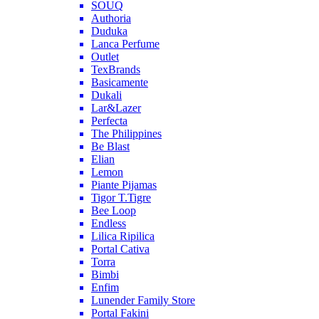
SOUQ
Authoria
Duduka
Lanca Perfume
Outlet
TexBrands
Basicamente
Dukali
Lar&Lazer
Perfecta
The Philippines
Be Blast
Elian
Lemon
Piante Pijamas
Tigor T.Tigre
Bee Loop
Endless
Lilica Ripilica
Portal Cativa
Torra
Bimbi
Enfim
Lunender Family Store
Portal Fakini