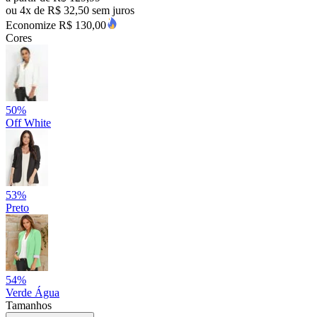
ou
4x
de
R$ 32,50
sem juros
Economize R$ 130,00
Cores
50%
Off White
53%
Preto
54%
Verde Água
Tamanhos