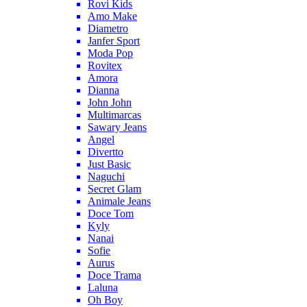
Rovi Kids
Amo Make
Diametro
Janfer Sport
Moda Pop
Rovitex
Amora
Dianna
John John
Multimarcas
Sawary Jeans
Angel
Divertto
Just Basic
Naguchi
Secret Glam
Animale Jeans
Doce Tom
Kyly
Nanai
Sofie
Aurus
Doce Trama
Laluna
Oh Boy