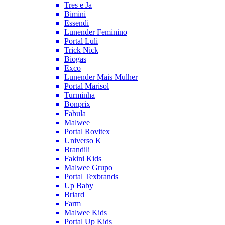
Tres e Ja
Bimini
Essendi
Lunender Feminino
Portal Luli
Trick Nick
Biogas
Exco
Lunender Mais Mulher
Portal Marisol
Turminha
Bonprix
Fabula
Malwee
Portal Rovitex
Universo K
Brandili
Fakini Kids
Malwee Grupo
Portal Texbrands
Up Baby
Briard
Farm
Malwee Kids
Portal Up Kids