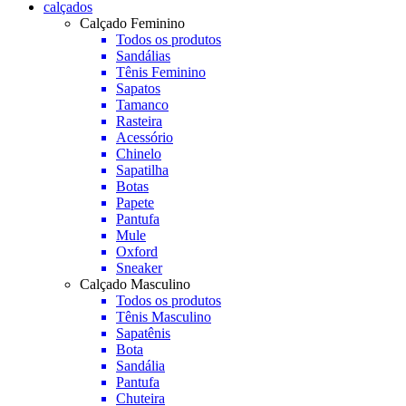
calçados
Calçado Feminino
Todos os produtos
Sandálias
Tênis Feminino
Sapatos
Tamanco
Rasteira
Acessório
Chinelo
Sapatilha
Botas
Papete
Pantufa
Mule
Oxford
Sneaker
Calçado Masculino
Todos os produtos
Tênis Masculino
Sapatênis
Bota
Sandália
Pantufa
Chuteira