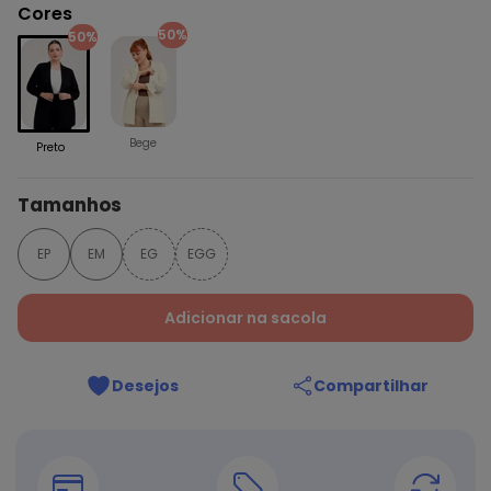
Cores
50%
50%
Bege
Preto
Tamanhos
EP
EM
EG
EGG
Adicionar na sacola
Desejos
Compartilhar