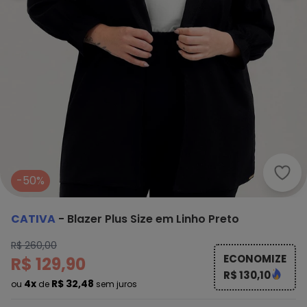
Cati
-50%
CATIVA
-
Blazer Plus Size em Linho Preto
R$ 260,00
ECONOMIZE
R$ 129,90
R$ 130,10
4x
R$ 32,48
ou
de
sem juros