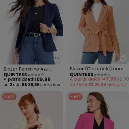
Quintess - Blazer Feminino Azu
Blazer (Caramelo) com
Blazer Feminino Azul
QUINTESS
QUINTESS
Bolsos e Amarração
Marinho em Moletinho
A partir de
R$ 147,99
R$ 30
A partir de
R$ 109,99
com Botão Único
ou
4x
de
R$ 36,99
sem
juros
ou
3x
de
R$ 36,66
sem
juros
-50%
-56%