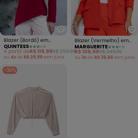
Quintess - Blazer (Bordô) em Al
Ma
Blazer (Bordô) em
Blazer (Vermelho) em
QUINTESS
MARGUERITE
Alfaiataria Forrado
Crepe Plano
A partir de
R$ 119,99
R$ 259,99
R$ 109,99
R$ 249,99
ou
4x
de
R$ 29,99
sem
juros
ou
3x
de
R$ 36,66
sem
juros
-30%