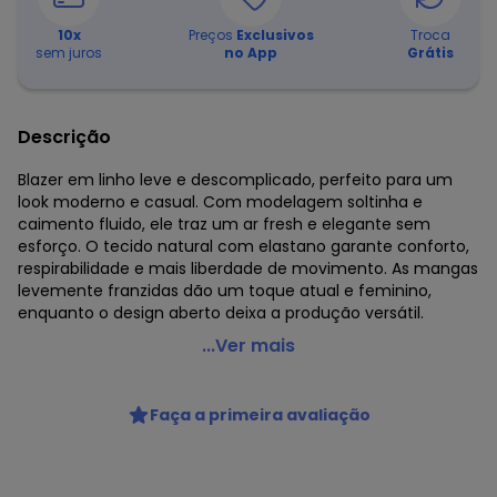
10
x
Preços
Exclusivos
Troca
sem juros
no App
Grátis
Descrição
Blazer em linho leve e descomplicado, perfeito para um
look moderno e casual. Com modelagem soltinha e
caimento fluido, ele traz um ar fresh e elegante sem
esforço. O tecido natural com elastano garante conforto,
respirabilidade e mais liberdade de movimento. As mangas
levemente franzidas dão um toque atual e feminino,
enquanto o design aberto deixa a produção versátil.
Cativa - Blazer Plus Size em Linho Preto
...Ver mais
Código do produto: 8491384
Comprimento da manga: Longa
Faça a primeira avaliação
Modelo da manga: Bufante
Fornecedor: CATIVA TEXTIL IND. E COM. LTDA / CNPJ
80.959.513/0001-63
Feito: Brasil