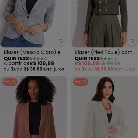
Quintess - Blazer (Mescla Clar
Qu
Blazer (Mescla Claro) em
Blazer (Pied Poule) com
QUINTESS
QUINTESS
Moletinho
Botões
A partir de
R$ 109,99
R$ 109,99
R$ 199,99
ou
3x
de
R$ 36,66
sem
juros
ou
3x
de
R$ 36,66
sem
juros
-60%
-50%