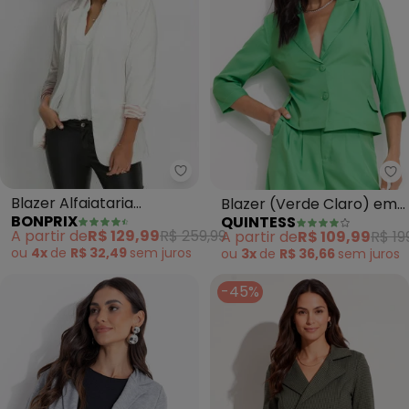
bonprix - Blazer Alfaiataria Alo
Qu
Blazer Alfaiataria
Blazer (Verde Claro) em
BONPRIX
QUINTESS
Alongado (Off White)
Alfaiataria
A partir de
R$ 129,99
R$ 259,99
A partir de
R$ 109,99
R$ 19
ou
4x
de
R$ 32,49
sem
juros
ou
3x
de
R$ 36,66
sem
juros
-45%