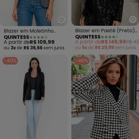
Qu
Quintess - Blazer em Moletinho
Blazer em Paetê (Preto)
Blazer em Moletinho
QUINTESS
QUINTESS
Forrado
(Abstrato Preto)
A partir de
R$ 149,99
R$ 42
A partir de
R$ 109,99
ou
5x
de
R$ 29,99
sem
juros
ou
3x
de
R$ 36,66
sem
juros
-40%
-46%