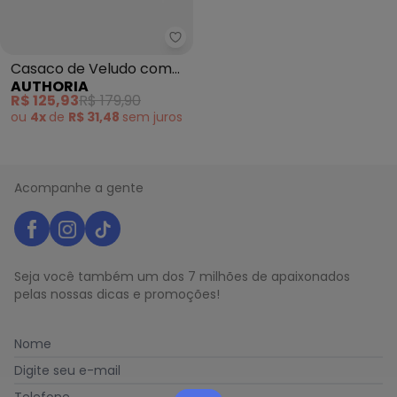
Authoria - Casaco de Veludo c
Casaco de Veludo com
AUTHORIA
Amarração (Cru)
R$ 125,93
R$ 179,90
ou
4x
de
R$ 31,48
sem
juros
Acompanhe a gente
Seja você também um dos 7 milhões de apaixonados
pelas nossas dicas e promoções!
Nome
Digite seu e-mail