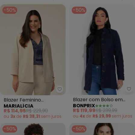
-50%
-50%
bo
Marialícia - Blazer Feminino Es
Blazer com Bolso em
Blazer Feminino
BONPRIX
MARIALÍCIA
Lapela Frontal (Marinho)
Estruturado (Bege)
R$ 119,99
R$ 239,99
R$ 114,95
R$ 229,90
ou
4x
de
R$ 29,99
sem
juros
ou
3x
de
R$ 38,31
sem
juros
-50%
-50%