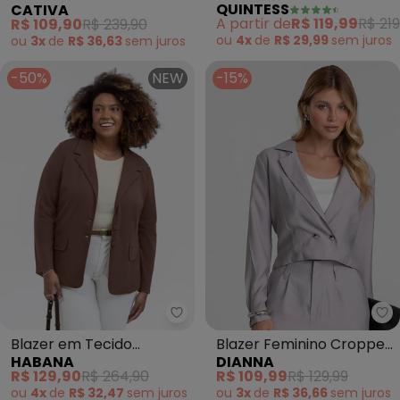
QUINTESS
CATIVA
Crepe Plano com Faixa
Tecido com Brilho
A partir de
R$ 119,99
R$ 219
R$ 109,90
R$ 239,90
(Preto)
ou
4x
de
R$ 29,99
sem
juros
ou
3x
de
R$ 36,63
sem
juros
-50%
NEW
-15%
Habana - Blazer em Tecido Tex
Di
Blazer em Tecido
Blazer Feminino Cropped
HABANA
DIANNA
Texturizado (Marrom
Alfaiataria (Cinza)
R$ 129,90
R$ 264,90
R$ 109,99
R$ 129,99
Escuro)
ou
4x
de
R$ 32,47
sem
juros
ou
3x
de
R$ 36,66
sem
juros