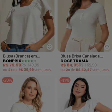
bonprix - Blusa (Branca) em Trico
Do
Blusa (Branca) em
Blusa Brisa Canelada
BONPRIX
DOCE TRAMA
Tricoline
(Branco)
R$ 79,99
R$ 149,99
R$ 84,95
R$ 169,90
ou
2x
de
R$ 39,99
sem
juros
ou
2x
de
R$ 42,47
sem
juros
-20%
-41%