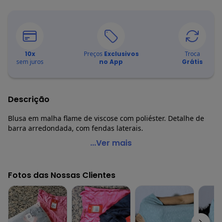
10
x
Preços
Exclusivos
Troca
sem juros
no App
Grátis
Descrição
Blusa em malha flame de viscose com poliéster. Detalhe de
barra arredondada, com fendas laterais.
Quintess - Blusa Alongada Branca com Barra
...Ver mais
Arredondada
Código do produto: 3624183
Fotos das Nossas Clientes
Modelagem: Solto
Comprimento da manga: Curta
Comprimento: Alongado
Decote frente: Redondo
Complemento: Barra arredondada