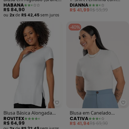
HABANA
DIANNA
)
Detalhe em Nó (Branco)
R$ 84,90
R$ 41,99
R$ 59,99
ou
2x
de
R$ 42,45
sem
juros
-40%
Rovitex - Blusa Básica Alongada 
Ca
Blusa Básica Alongada
Blusa em Canelado
ROVITEX
CATIVA
Feminina (Branco)
(Branco)
R$ 64,99
R$ 41,94
R$ 69,90
ou
2x
de
R$ 32,49
sem
juros