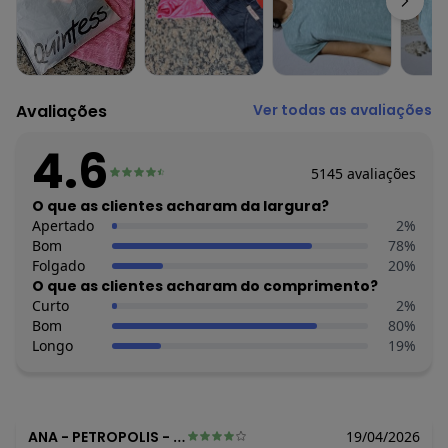
Tecido: Meia malha flamê
Composição: 51% viscose 49% poliéster
Avaliações
Ver todas as avaliações
4.6
5145
avaliações
O que as clientes acharam da largura?
Apertado
2
%
Bom
78
%
Folgado
20
%
O que as clientes acharam do comprimento?
Curto
2
%
Bom
80
%
Longo
19
%
ANA
-
PETROPOLIS - RJ
19/04/2026