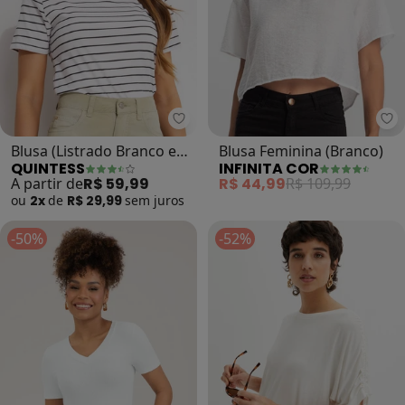
Quintess - Blusa (Listrado Branc
In
Blusa (Listrado Branco e
Blusa Feminina (Branco)
QUINTESS
INFINITA COR
Preto) em Malha de
A partir de
R$ 59,99
R$ 44,99
R$ 109,99
Algodã
ou
2x
de
R$ 29,99
sem
juros
-50%
-52%