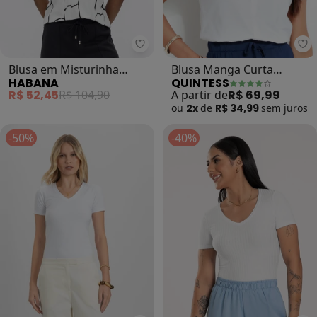
Habana - Blusa em Misturinha (B
Qu
Blusa em Misturinha
Blusa Manga Curta
HABANA
QUINTESS
(Branco)
(Branca)
R$ 52,45
R$ 104,90
A partir de
R$ 69,99
ou
2x
de
R$ 34,99
sem
juros
-50%
-40%