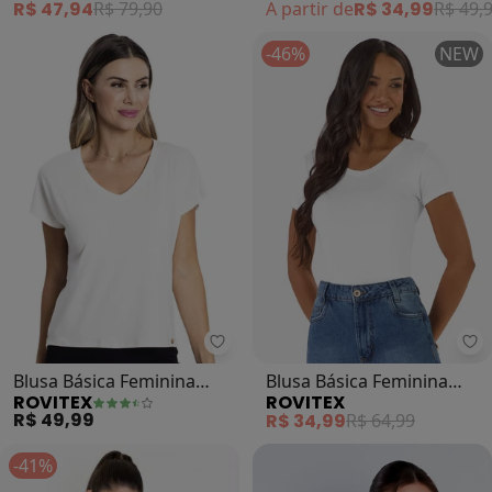
R$ 47,94
R$ 79,90
A partir de
R$ 34,99
R$ 49,
-46%
NEW
Rovitex - Blusa Básica Feminina (
Ro
Blusa Básica Feminina
Blusa Básica Feminina
ROVITEX
ROVITEX
(Branco)
Viscotorcion (Branco)
R$ 49,99
R$ 34,99
R$ 64,99
-41%