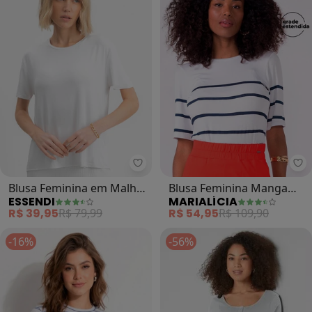
Essendi - Blusa Feminina em Mal
Ma
Blusa Feminina em Malha
Blusa Feminina Manga
ESSENDI
MARIALÍCIA
Viscose (Branco)
Curta Listrada (Branco)
R$ 39,95
R$ 79,99
R$ 54,95
R$ 109,90
-16%
-56%