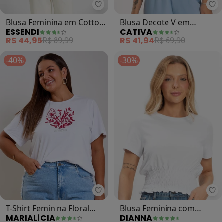
Essendi - Blusa Feminina em Cott
Ca
Blusa Feminina em Cotton
Blusa Decote V em
ESSENDI
CATIVA
(Branco)
Canelado (Branco)
R$ 44,95
R$ 89,99
R$ 41,94
R$ 69,90
-40%
-30%
Marialícia - T-Shirt Feminina Flor
Di
T-Shirt Feminina Floral
Blusa Feminina com
MARIALÍCIA
DIANNA
Regular (Branco)
Lastex (Branco)