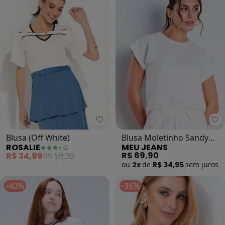
Rosalie - Blusa (Off White)
Me
Blusa (Off White)
Blusa Moletinho Sandy
ROSALIE
MEU JEANS
(Off White)
R$ 69,90
R$ 34,99
R$ 59,99
ou
2x
de
R$ 34,95
sem
juros
-40%
-35%