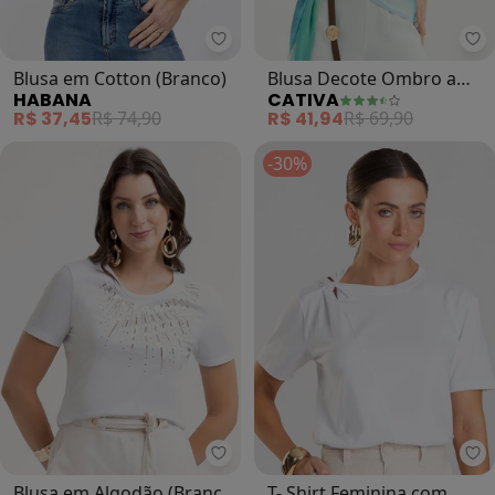
Habana - Blusa em Cotton (Branc
Ca
Blusa em Cotton (Branco)
Blusa Decote Ombro a
HABANA
CATIVA
Ombro em Cotton (Branco
R$ 37,45
R$ 74,90
R$ 41,94
R$ 69,90
)
-30%
Habana - Blusa em Al
Di
Blusa em Algodão (Branco
T- Shirt Feminina com