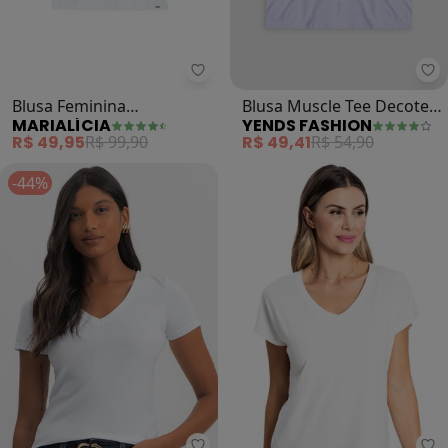
Marialícia - Blusa Feminina Minim
Ye
Blusa Feminina
Blusa Muscle Tee Decote
MARIALÍCIA
YENDS FASHION
Minimalista Strass
Costas (Branco)
R$ 49,95
R$ 99,90
R$ 49,41
R$ 54,90
(Branco)
-44%