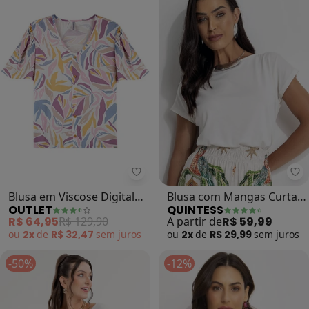
Outlet - Blusa em Viscose Digital
Qu
Blusa em Viscose Digital
Blusa com Mangas Curtas
OUTLET
QUINTESS
Adulto Feminino (Branco)
(Off White)
R$ 64,95
R$ 129,90
A partir de
R$ 59,99
ou
2x
de
R$ 32,47
sem
juros
ou
2x
de
R$ 29,99
sem
juros
-50%
-12%