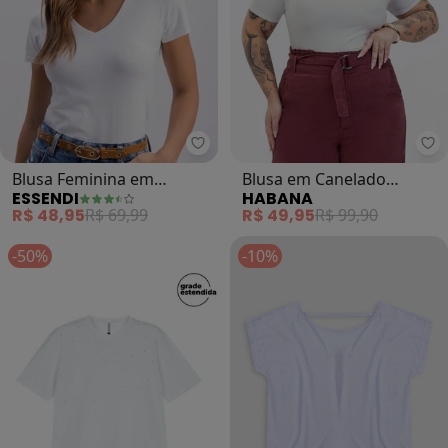
Essendi - Blusa Feminina em Alg
Ha
Blusa Feminina em
Blusa em Canelado
ESSENDI
HABANA
Algodão (Branco)
(Branco)
R$ 48,95
R$ 69,99
R$ 49,95
R$ 99,90
-50%
-10%