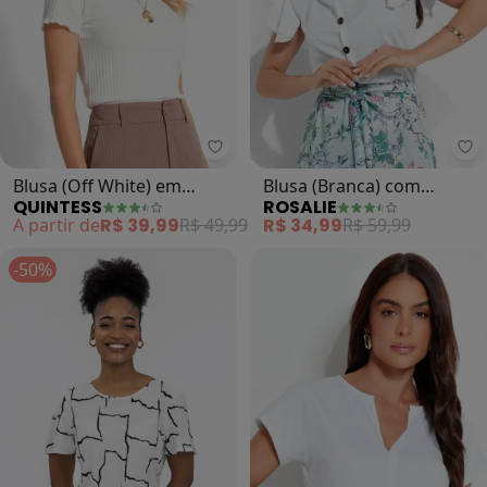
Ro
Quintess - Blusa (Off White) em 
Blusa (Branca) com
Blusa (Off White) em
ROSALIE
QUINTESS
Babado na Manga
Malha Canelada
R$ 34,99
R$ 59,99
A partir de
R$ 39,99
R$ 49,99
-50%