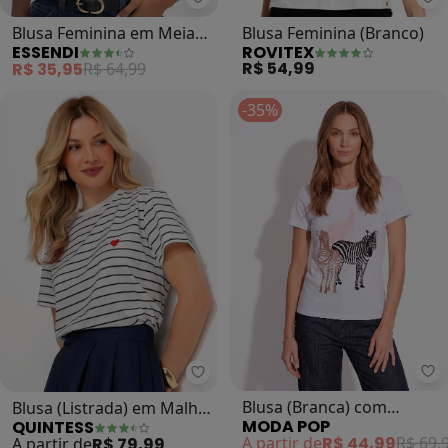
Essendi - Blusa Feminina em Mei
Ro
Blusa Feminina em Meia
Blusa Feminina (Branco)
ESSENDI
ROVITEX
Malha (Branco)
R$ 54,99
R$ 35,95
R$ 64,99
-35%
Mo
Quintess - Blusa (Listrada) em M
Blusa (Branca) com
Blusa (Listrada) em Malha
MODA POP
QUINTESS
Estampa Localizada
de Algodão
A partir de
R$ 44,99
R$ 69,
A partir de
R$ 79,99