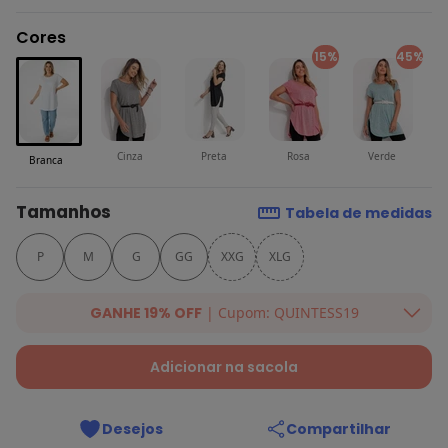
Cores
15%
45%
Cinza
Preta
Rosa
Verde
Branca
Tamanhos
Tabela de medidas
P
M
G
GG
XXG
XLG
GANHE 19% OFF
| Cupom: QUINTESS19
Ganhe 19% OFF Extra em qualquer valor, usando o cupom:
QUINTESS19. Válido para toda loja Quintess, até 07/08/2026.
Adicionar na sacola
Desejos
Compartilhar