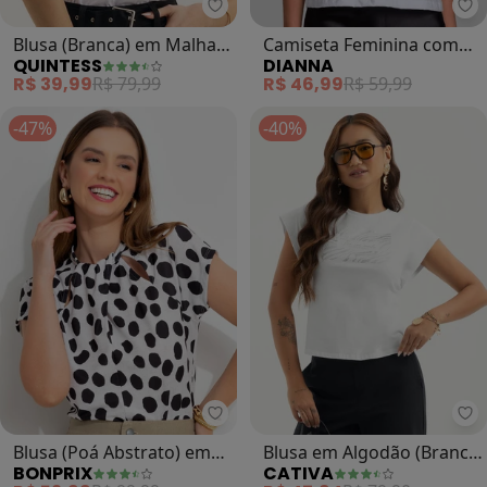
Quintess - Blusa (Branca) em Ma
Di
Blusa (Branca) em Malha
Camiseta Feminina com
QUINTESS
DIANNA
de Algodão
Estampa e Rebite (Branco)
R$ 39,99
R$ 79,99
R$ 46,99
R$ 59,99
-47%
-40%
bonprix - Blusa (Poá Abstrato) 
Ca
Blusa (Poá Abstrato) em
Blusa em Algodão (Branco
BONPRIX
CATIVA
Malha Crepe
)