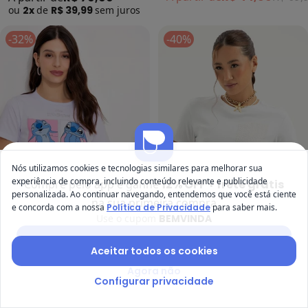
ou
2x
de
R$ 39,99
sem
juros
-32%
-40%
Nós utilizamos cookies e tecnologias similares para melhorar sua
experiência de compra, incluindo conteúdo relevante e publicidade
Compre pelo app e ganhe
12% OFF + frete grátis
personalizada. Ao continuar navegando, entendemos que você está ciente
na sua primeira compra
e concorda com a nossa
Política de Privacidade
para saber mais.
Use o cupom
BEMVINDA
Disney - Blusa (Branca) em Malh
Ca
Baixar app Posthaus
Blusa (Branca) em Malha
Blusa em Cotton (Branco )
Aceitar todos os cookies
DISNEY
CATIVA
de Algodão Penteado
R$ 40,49
R$ 59,99
R$ 44,94
R$ 74,90
Agora não
Configurar privacidade
-30%
NEW