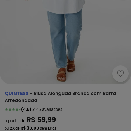
Quin
QUINTESS
-
Blusa Alongada Branca com Barra
Arredondada
(
4,6
)
5145
avaliações
R$ 59,99
a partir de
2x
R$ 30,00
ou
de
sem juros