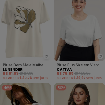
Lunender - Blusa Dem Meia Malh
Ca
Blusa Dem Meia Malha
Blusa Plus Size em Viscose
LUNENDER
CATIVA
Penteada (Branco)
(Branco)
R$ 61,53
R$ 87,90
R$ 79,95
R$ 159,90
ou
2x
de
R$ 30,76
sem
juros
ou
2x
de
R$ 39,97
sem
juros
-46%
-50%