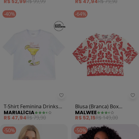
R$ 52,99
R$ 99,99
R$ 47,94
R$ 79,90
-40%
-64%
Marialícia - T-Shirt Feminina Dri
Ma
T-Shirt Feminina Drinks
Blusa (Branca) Box
MARIALÍCIA
MALWEE
Regular (Branco)
Tropical em Viscose
R$ 47,94
R$ 79,90
R$ 52,15
R$ 149,00
-50%
-50%