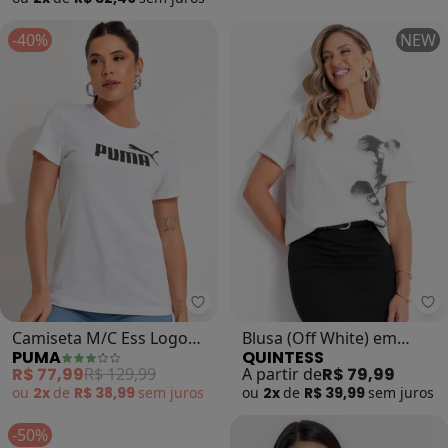
-40%
NEW
Puma - Camiseta M/C Ess Logo T
Qu
Camiseta M/C Ess Logo
Blusa (Off White) em
PUMA
QUINTESS
Tee W (Branco)
Malha de Algodão
R$ 77,99
R$ 129,99
A partir de
R$ 79,99
Penteado
ou
2x
de
R$ 38,99
sem
juros
ou
2x
de
R$ 39,99
sem
juros
-50%