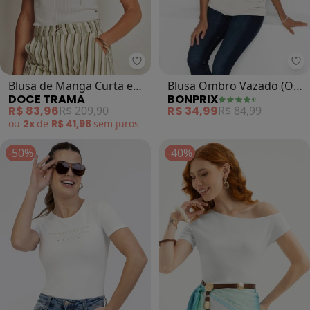
bo
Doce Trama - Blusa de Manga Cur
Blusa Ombro Vazado (Off
Blusa de Manga Curta em
BONPRIX
DOCE TRAMA
White/Preto)
Tricot (Branco)
R$ 34,99
R$ 84,99
R$ 83,96
R$ 209,90
ou
2x
de
R$ 41,98
sem
juros
-50%
-40%