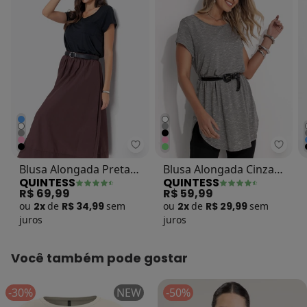
Quintess - Blusa Alongada Preta
Quint
Blusa Alongada Preta
Blusa Alongada Cinza
QUINTESS
QUINTESS
com Decote V
com Barra
R$ 69,99
R$ 59,99
Arrendondada
ou
2x
de
R$ 34,99
sem
ou
2x
de
R$ 29,99
sem
juros
juros
Você também pode gostar
-30%
NEW
-50%