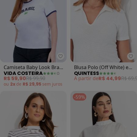
Vida Costeira - Camiseta Baby Lo
Qu
Camiseta Baby Look Brasil
Blusa Polo (Off White) em
VIDA COSTEIRA
QUINTESS
Copa Branca (Branco)
Malha Texturizada
R$ 59,90
R$ 99,90
A partir de
R$ 44,99
R$ 69,
ou
2x
de
R$ 29,95
sem
juros
-59%