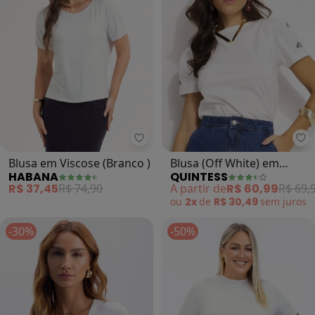
Habana - Blusa em Viscose (Branc
Qu
Blusa em Viscose (Branco )
Blusa (Off White) em
HABANA
QUINTESS
Malha de Algodão
R$ 37,45
R$ 74,90
A partir de
R$ 60,99
R$ 69,
Penteado
ou
2x
de
R$ 30,49
sem
juros
-30%
-50%