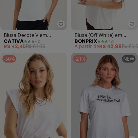
Cativa - Blusa Decote V em Canel
bo
Blusa Decote V em
Blusa (Off White) em
CATIVA
BONPRIX
Canelado (Branco)
Malha de Viscose
R$ 42,45
R$ 84,90
A partir de
R$ 42,99
R$ 89,
-50%
-21%
NEW