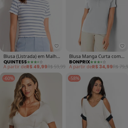
bo
Quintess - Blusa (Listrada) em M
Blusa Manga Curta com
Blusa (Listrada) em Malha
BONPRIX
QUINTESS
Peitilho (Branca)
Canelada
A partir de
R$ 34,99
R$ 79,
A partir de
R$ 49,99
R$ 59,99
-60%
-58%