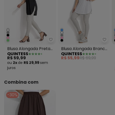
Quintess - Blusa Alongada Pre
Quin
Blusa Alongada Preta
Blusa Alongada Branca
QUINTESS
QUINTESS
com Barra
com Decote V
R$ 59,99
R$ 55,99
R$ 69,99
Arrendondada
ou
2x
de
R$ 29,99
sem
juros
Combina com
-30%