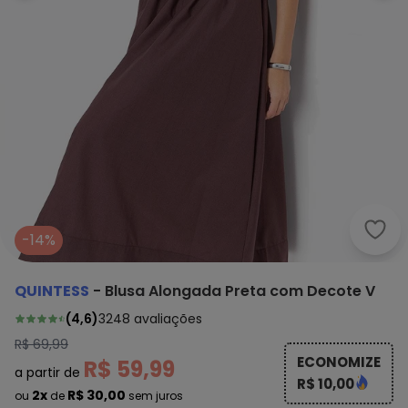
Quin
-14%
QUINTESS
-
Blusa Alongada Preta com Decote V
(
4,6
)
3248
avaliações
R$ 69,99
ECONOMIZE
R$ 59,99
a partir de
R$ 10,00
2x
R$ 30,00
ou
de
sem juros