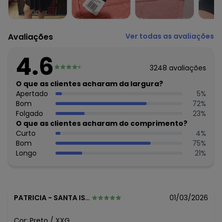
Avaliações
Ver todas as avaliações
4.6
3248
avaliações
O que as clientes acharam da largura?
Apertado
5
%
Bom
72
%
Folgado
23
%
O que as clientes acharam do comprimento?
Curto
4
%
Bom
75
%
Longo
21
%
PATRICIA
-
SANTA ISABEL - SP
01/03/2026
Cor:
Preto
/
XXG