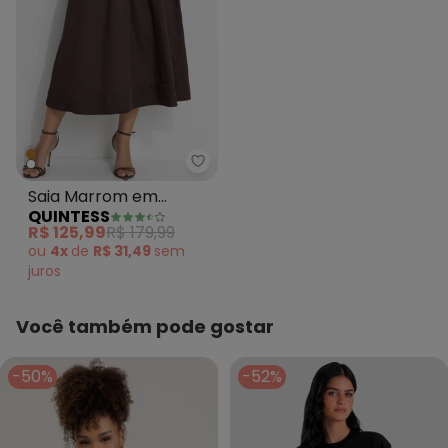
Quintess - Saia Marrom em Tric
Saia Marrom em
QUINTESS
Tricoline
R$ 125,99
R$ 179,99
ou
4x
de
R$ 31,49
sem
juros
Você também pode gostar
-50%
-52%