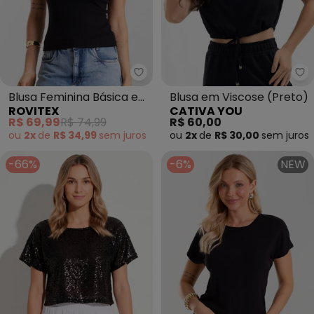
Rovitex - Blusa Feminina Básic
Ca
Blusa Feminina Básica em
Blusa em Viscose (Preto)
ROVITEX
CATIVA YOU
Ribana com Gola (Preto)
R$ 69,99
R$ 74,99
R$ 60,00
ou
2x
de
R$ 34,99
sem
juros
ou
2x
de
R$ 30,00
sem
juros
-66%
-6%
NEW