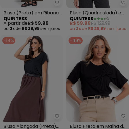
Quintess - Blusa (Preta) em Ri
Qu
Blusa (Preta) em Ribana
Blusa (Quadriculada) em
QUINTESS
QUINTESS
Canelada
Viscose Plana
A partir de
R$ 59,99
R$ 59,99
R$ 129,99
ou
2x
de
R$ 29,99
sem
juros
ou
2x
de
R$ 29,99
sem
juros
-14%
-49%
Quintess - Blusa Alongada (Pr
Qu
Blusa Alongada (Preta)
Blusa Preta em Malha de