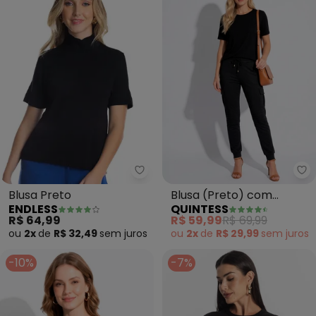
Endless - Blusa Preto
Qu
Blusa Preto
Blusa (Preto) com
ENDLESS
QUINTESS
Mangas Curtas
R$ 64,99
R$ 59,99
R$ 69,99
ou
2x
de
R$ 32,49
sem
juros
ou
2x
de
R$ 29,99
sem
juros
-10%
-7%