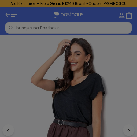
Até 10x s juros + Frete Grátis R$249 Brasil -Cupom PRORROGOU