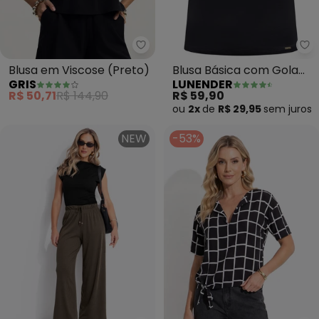
Gris - Blusa em Viscose (Preto)
Lu
Blusa em Viscose (Preto)
Blusa Básica com Gola
GRIS
LUNENDER
Alta em Malha (Preto)
R$ 50,71
R$ 144,90
R$ 59,90
ou
2x
de
R$ 29,95
sem
juros
NEW
-53%