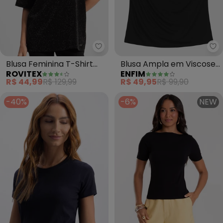
Rovitex - Blusa Feminina T-Shir
En
Blusa Feminina T-Shirt
Blusa Ampla em Viscose
ROVITEX
ENFIM
Over (Preto)
Comfort (Preto)
R$ 44,99
R$ 129,99
R$ 49,95
R$ 99,90
-40%
-6%
NEW