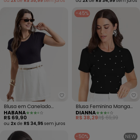
ou
2x
de
R$ 35,99
sem
juros
ou
2x
de
R$ 34,99
sem
juros
-45%
Habana - Blusa em Canelado (P
Di
Blusa em Canelado
Blusa Feminina Manga
HABANA
DIANNA
(Preto)
Curta com Rebites
R$ 69,90
R$ 38,29
R$ 69,99
(Preto)
ou
2x
de
R$ 34,95
sem
juros
-50%
NEW