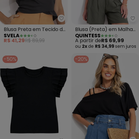
Svela - Blusa Preta em Tecido de
Qu
Blusa Preta em Tecido de
Blusa (Preta) em Malha
SVELA
QUINTESS
Tricoline
de Algodão
R$ 41,29
R$ 89,99
A partir de
R$ 69,99
ou
2x
de
R$ 34,99
sem
juros
-50%
-20%