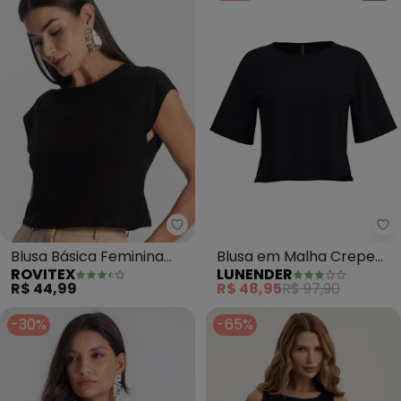
Rovitex - Blusa Básica Feminina
Lu
Blusa Básica Feminina
Blusa em Malha Crepe
ROVITEX
LUNENDER
Viscotorcion (Preto)
com Mangas Curtas
R$ 44,99
R$ 48,95
R$ 97,90
(Preto)
-30%
-65%