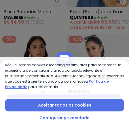
Malwee - Blusa Babados Malha L
Qu
Blusa Babados Malha
Blusa (Preta) com Tiras
MALWEE
QUINTESS
Linho (Preto)
no Ombro
R$ 54,50
R$ 109,00
A partir de
R$ 63,99
R$ 79,
ou
2x
de
R$ 31,99
sem
juros
-55%
-40%
Nós utilizamos cookies e tecnologias similares para melhorar sua
experiência de compra, incluindo conteúdo relevante e
publicidade personalizada. Ao continuar navegando, entendemos
Compre pelo app e ganhe
12% OFF + frete grátis
que você está ciente e concorda com a nossa
Política de
na sua primeira compra
Privacidade
para saber mais.
Use o cupom
BEMVINDA
Baixar app Posthaus
Aceitar todos os cookies
Agora não
Enfim - Blusa Justa com Argola 
Pu
Configurar privacidade
Blusa Justa com Argola
Camiseta M/C Ess Small