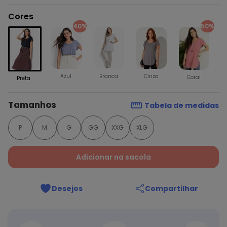
Cores
40%
50%
Azul
Branca
Cinza
Coral
Preta
Tamanhos
Tabela de medidas
P
M
G
GG
XXG
XLG
Adicionar na sacola
Desejos
Compartilhar