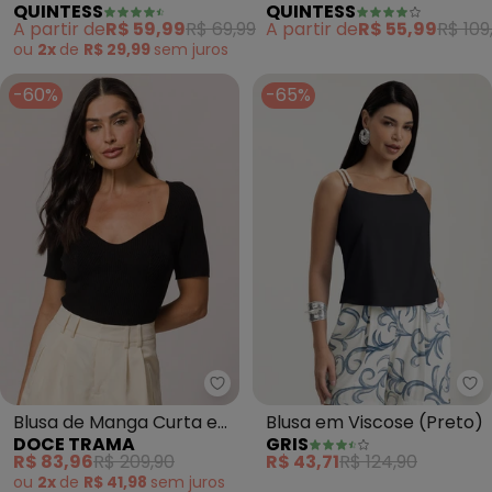
QUINTESS
QUINTESS
com Decote V
Algodão Penteado com
A partir de
R$ 59,99
R$ 69,99
A partir de
R$ 55,99
R$ 109
Detalhe de Nó no Ombro
ou
2x
de
R$ 29,99
sem
juros
-60%
-65%
Doce Trama - Blusa de Manga C
Gr
Blusa de Manga Curta em
Blusa em Viscose (Preto)
DOCE TRAMA
GRIS
Tricot (Preto)
R$ 83,96
R$ 209,90
R$ 43,71
R$ 124,90
ou
2x
de
R$ 41,98
sem
juros