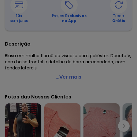
10
x
Preços
Exclusivos
Troca
sem juros
no App
Grátis
Descrição
Blusa em malha flamê de viscose com poliéster. Decote V,
com bolso frontal e detalhe de barra arredondada, com
fendas laterais.
Quintess - Blusa Alongada Preta com Decote V
...Ver mais
Código do produto: 3404462
Modelagem: Solto
Fotos das Nossas Clientes
Comprimento da manga: Curta
Comprimento: Alongado
Decote frente: V
Complemento: Barra arredondada; bolso frontal
Tecido: Meia malha flamê
Composição: 51% viscose 49% poliéster