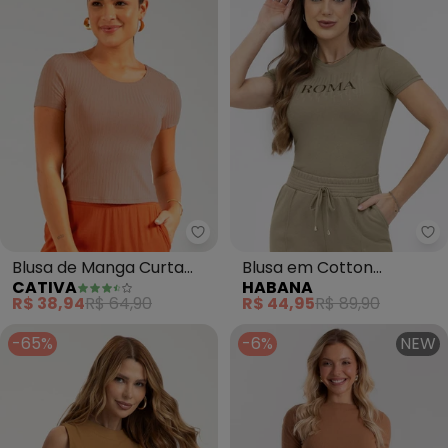
Cativa - Blusa de Manga Curta
Ha
Blusa de Manga Curta
Blusa em Cotton
CATIVA
HABANA
Canelada (Marrom)
(Marrom )
R$ 38,94
R$ 64,90
R$ 44,95
R$ 89,90
-65%
-6%
NEW