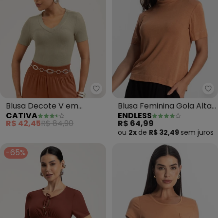
Cativa - Blusa Decote V em Ca
En
Blusa Decote V em
Blusa Feminina Gola Alta
CATIVA
ENDLESS
Canelado (Marrom
(Marrom)
R$ 42,45
R$ 84,90
R$ 64,99
Claro)
ou
2x
de
R$ 32,49
sem
juros
-65%