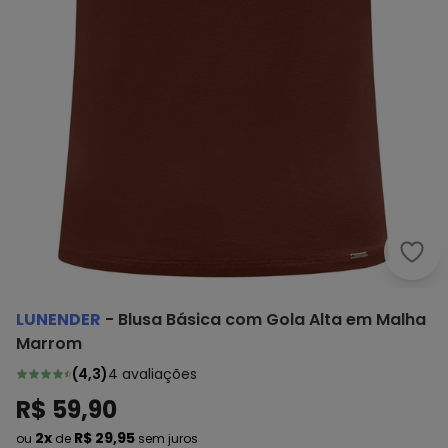
Lune
LUNENDER
-
Blusa Básica com Gola Alta em Malha
Marrom
(
4,3
)
4
avaliações
R$ 59,90
2x
R$ 29,95
ou
de
sem juros