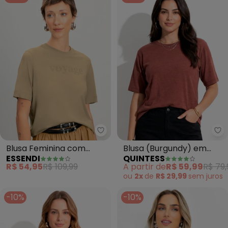
Essendi - Blusa Feminina com S
Qu
Blusa Feminina com
Blusa (Burgundy) em
ESSENDI
QUINTESS
Strass (Marrom)
Malha Canelada
R$ 54,95
R$ 109,99
A partir de
R$ 59,99
R$ 79,
ou
2x
de
R$ 29,99
sem
juros
-10%
-10%