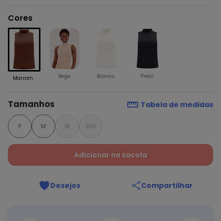
Cores
Bege
Branco
Preto
Marrom
Tamanhos
Tabela de medidas
P
M
G
GG
Adicionar na sacola
Desejos
Compartilhar