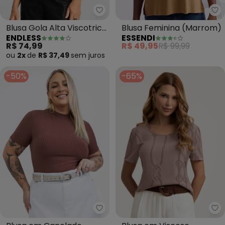
Endless - Blusa Gola Alta Visco
Es
Blusa Gola Alta Viscotrico
Blusa Feminina (Marrom)
ENDLESS
ESSENDI
Básica (Marrom)
R$ 74,99
R$ 49,95
R$ 99,99
ou
2x
de
R$ 37,49
sem
juros
-50%
-65%
Habana - Blusa em Canelado (
Gr