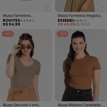
Rovitex - Blusa Feminina Visco
Es
Blusa Feminina
Blusa Feminina Regata
ROVITEX
ESSENDI
Viscotorcion (Marrom)
(Marrom)
R$ 54,99
R$ 49,95
R$ 99,99
-40%
-20%
Cativa - Blusa Decote V em Ca
Ju
Blusa Decote V em
Blusa Ribana Canelada