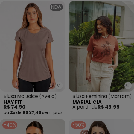
NEW
Hay Fit - Blusa Mc Joice (Avela)
Ma
Blusa Mc Joice (Avela)
Blusa Feminina (Marrom)
HAY FIT
MARIALICIA
R$ 74,90
A partir de
R$ 49,99
ou
2x
de
R$ 37,45
sem
juros
-40%
-50%