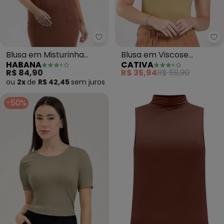
Habana - Blusa em Misturinha 
Ca
Blusa em Misturinha
Blusa em Viscose
HABANA
CATIVA
(Marrom)
(Caramelo)
R$ 84,90
R$ 35,94
R$ 59,90
ou
2x
de
R$ 42,45
sem
juros
-50%