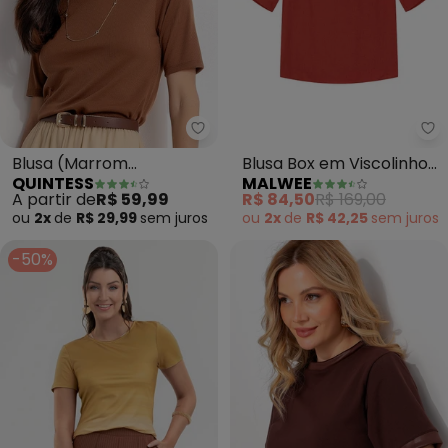
Quintess - Blusa (Marrom Ame
Ma
Blusa (Marrom
Blusa Box em Viscolinho
QUINTESS
MALWEE
Amendoado) em Malha
(Terracota)
A partir de
R$ 59,99
R$ 84,50
R$ 169,00
Canelada
ou
2x
de
R$ 29,99
sem
juros
ou
2x
de
R$ 42,25
sem
juros
-50%