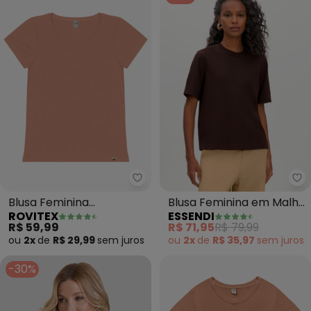
Rovitex - Blusa Feminina Visco
Es
Blusa Feminina
Blusa Feminina em Malha
ROVITEX
ESSENDI
Viscotorcion Básica
Comfort (Marrom)
R$ 59,99
R$ 71,95
R$ 79,99
(Marrom)
ou
2x
de
R$ 29,99
sem
juros
ou
2x
de
R$ 35,97
sem
juros
-30%