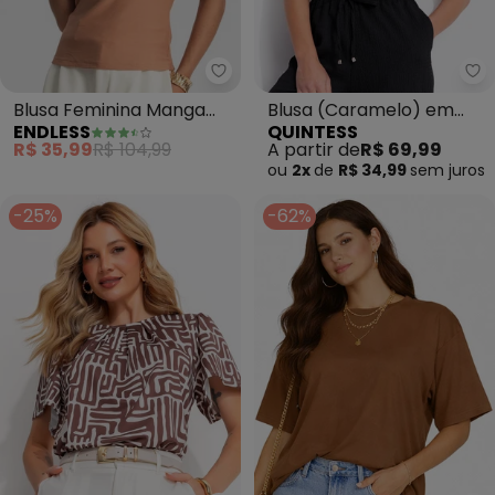
Endless - Blusa Feminina Mang
Qu
Blusa Feminina Manga
Blusa (Caramelo) em
ENDLESS
QUINTESS
Curta em Poly (Marrom)
Ribana Canelada
R$ 35,99
R$ 104,99
A partir de
R$ 69,99
ou
2x
de
R$ 34,99
sem
juros
-25%
-62%