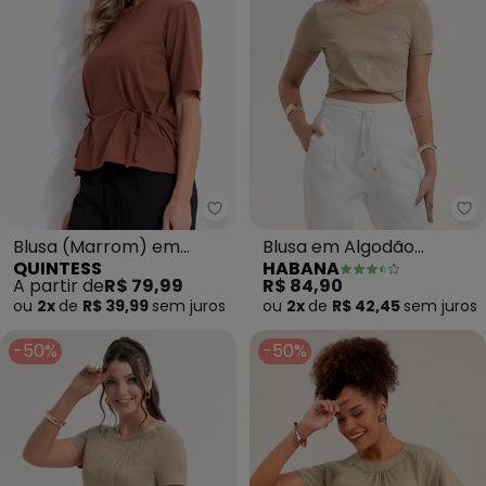
Quintess - Blusa (Marrom) em 
Ha
Blusa (Marrom) em
Blusa em Algodão
QUINTESS
HABANA
Malha de Algodão
(Marrom)
A partir de
R$ 79,99
R$ 84,90
ou
2x
de
R$ 39,99
sem
juros
ou
2x
de
R$ 42,45
sem
juros
-50%
-50%