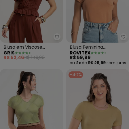
Gris - Blusa em Viscose (Marro
Ro
Blusa em Viscose
Blusa Feminina
GRIS
ROVITEX
(Marrom)
Viscotorcion com Bolso
R$ 52,46
R$ 149,90
R$ 59,99
(Marrom)
ou
2x
de
R$ 29,99
sem
juros
-40%