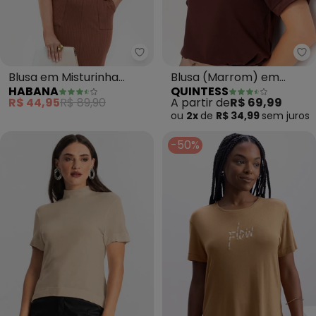
Habana - Blusa em Misturinha 
Qu
Blusa em Misturinha
Blusa (Marrom) em
HABANA
QUINTESS
(Marrom)
Malha de Algodão
R$ 44,95
R$ 89,90
A partir de
R$ 69,99
ou
2x
de
R$ 34,99
sem
juros
-50%