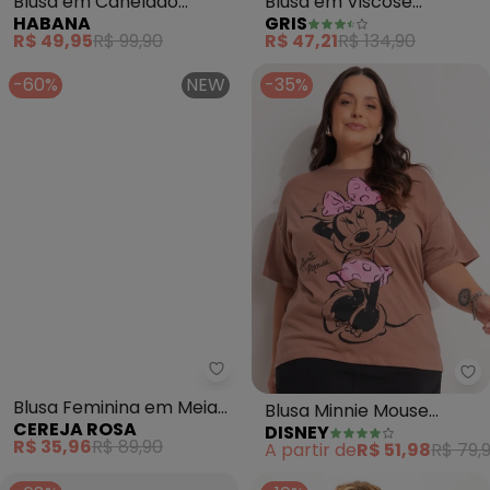
Blusa em Canelado
Blusa em Viscose
HABANA
GRIS
(Marrom Escuro)
(Marrom)
R$ 49,95
R$ 99,90
R$ 47,21
R$ 134,90
-60%
NEW
-35%
Cereja Rosa - Blusa Feminina 
Di
Blusa Feminina em Meia
Blusa Minnie Mouse
CEREJA ROSA
DISNEY
Malha com Gola Alta
(Marrom)
R$ 35,96
R$ 89,90
A partir de
R$ 51,98
R$ 79,
(Marrom)