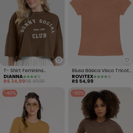
Dianna - T- Shirt Feminina Cr
Ro
T- Shirt Feminina
Blusa Básica Visco Tricot
DIANNA
ROVITEX
Cropped (Marrom)
(Marrom)
R$ 34,99
R$ 49,99
R$ 54,99
-40%
-50%