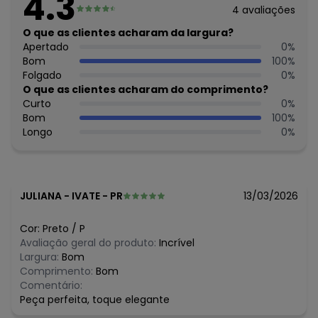
4.3
Feito: Brasil
4
avaliações
Cuidados para conservação do produto: Lavagem a mão;
Não alvejar; Não secar em tambor; Secagem em varal à
O que as clientes acharam da largura?
sombra; Não passar; Não limpar a seco; Limpeza a úmido
Apertado
0
%
profissional; Processo suave;
Bom
100
%
Tecido: Viscose
Folgado
0
%
Composição: 96% viscose 4% elastano
O que as clientes acharam do comprimento?
Curto
0
%
Bom
100
%
Longo
0
%
JULIANA
-
IVATE - PR
13/03/2026
Cor:
Preto
/
P
Avaliação geral do produto:
Incrível
Largura:
Bom
Comprimento:
Bom
Comentário:
Peça perfeita, toque elegante