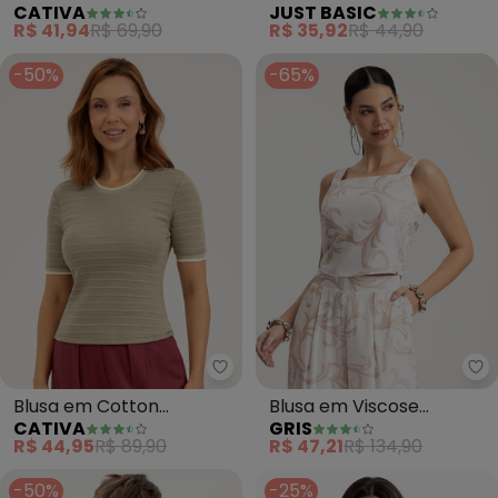
CATIVA
JUST BASIC
Canelado (Marrom
(Marrom)
R$ 41,94
R$ 69,90
R$ 35,92
R$ 44,90
Claro)
-50%
-65%
Cativa - Blusa em Cotton (Mar
Gr
Blusa em Cotton
Blusa em Viscose
CATIVA
GRIS
(Marrom Claro)
Estampado (Marrom)
R$ 44,95
R$ 89,90
R$ 47,21
R$ 134,90
-50%
-25%