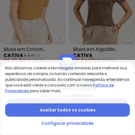
Cativa - Blusa em Cotton (Car
Ca
Blusa em Cotton
Blusa em Algodão
CATIVA
CATIVA
(Caramelo)
(Marrom Escuro)
R$ 35,94
R$ 59,90
R$ 44,95
R$ 89,90
Nós utilizamos cookies e tecnologias similares para melhorar sua
-49%
-50%
experiência de compra, incluindo conteúdo relevante e
publicidade personalizada. Ao continuar navegando, entendemos
Compre pelo app e ganhe
12% OFF + frete grátis
que você está ciente e concorda com a nossa
Política de
na sua primeira compra
Privacidade
para saber mais.
Use o cupom
BEMVINDA
Baixar app Posthaus
Aceitar todos os cookies
Agora não
Configurar privacidade