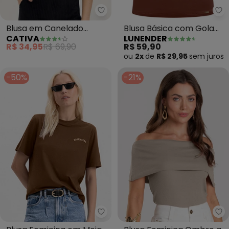
Cativa - 
Lu
Blusa em Canelado
Blusa Básica com Gola
CATIVA
LUNENDER
(Marrom Claro)
Alta em Malha (Marrom)
R$ 34,95
R$ 69,90
R$ 59,90
ou
2x
de
R$ 29,95
sem
juros
-50%
-21%
Essendi - Blusa Feminina em M
Di