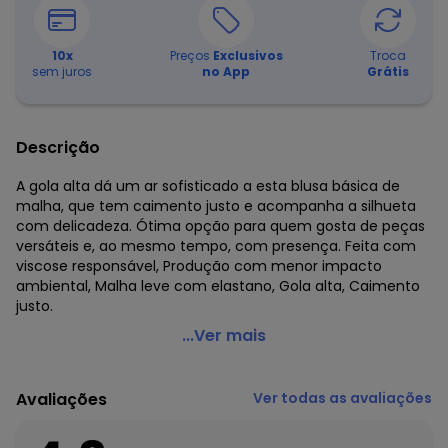
10
x
Preços
Exclusivos
Troca
sem juros
no App
Grátis
Descrição
A gola alta dá um ar sofisticado a esta blusa básica de
malha, que tem caimento justo e acompanha a silhueta
com delicadeza. Ótima opção para quem gosta de peças
versáteis e, ao mesmo tempo, com presença. Feita com
viscose responsável, Produção com menor impacto
ambiental, Malha leve com elastano, Gola alta, Caimento
justo.
Lunender - Blusa Básica com Gola Alta em Malha
...Ver mais
Marrom
Código do produto: 7960914
Avaliações
Ver todas as avaliações
Fornecedor: LUNELLI TEXTIL NORDESTE LTDA / CNPJ
10.220.089/0001-55