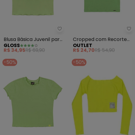
Gloss - Blusa Básica Juvenil pa
Ou
Blusa Básica Juvenil para
Cropped com Recorte
GLOSS
OUTLET
Menina (Verde)
Feminino (Verde)
R$ 34,95
R$ 69,90
R$ 24,70
R$ 54,90
-50%
-50%