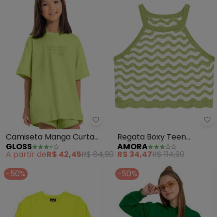
Gloss - Camiseta Manga Curta B
Am
Camiseta Manga Curta
Regata Boxy Teen
GLOSS
AMORA
Básica Infantil (Verde)
Menina (Verde)
A partir de
R$ 42,45
R$ 84,90
R$ 34,47
R$ 114,90
-50%
-50%