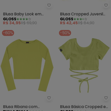
Gl
Gloss - Blusa Baby Look em Cot
Blusa Cropped Juvenil
Blusa Baby Look em
GLOSS
GLOSS
Menina (Verde)
Cotton Juvenil (Verde)
R$ 42,45
R$ 84,90
R$ 34,95
R$ 69,90
-60%
-50%
Pulla Bulla - Blusa Ribana com 
Gl
Blusa Ribana com
Blusa Básica Cropped em