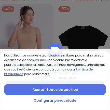
(Amarelo)
-40%
-57%
Nós utilizamos cookies e tecnologias similares para melhorar sua
experiência de compra, incluindo conteúdo relevante e
publicidade personalizada. Ao continuar navegando, entendemos
Compre pelo app e ganhe
12% OFF + frete grátis
que você está ciente e concorda com a nossa
Política de
na sua primeira compra
Privacidade
para saber mais.
Cativa You - Regata em Canela
Mi
Use o cupom
BEMVINDA
Regata em Canelado
Blusa Cropped Juvenil
Baixar app Posthaus
CATIVA YOU
MINTY
(Rosa)
em Viscopoly (Preto)
Aceitar todos os cookies
R$ 35,94
R$ 59,90
R$ 44,99
R$ 104,99
Agora não
-70%
-40%
Configurar privacidade