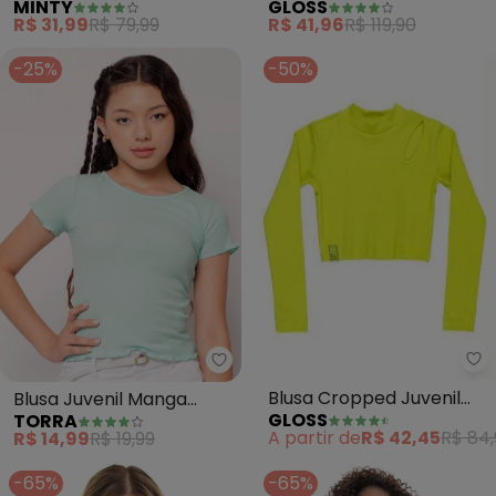
MINTY
GLOSS
em Ribana Canelada
(Verde)
R$ 31,99
R$ 79,99
R$ 41,96
R$ 119,90
(Verde)
-25%
-50%
Gl
Torra - Blusa Juvenil Manga Cu
Blusa Cropped Juvenil
Blusa Juvenil Manga
GLOSS
TORRA
Menina (Verde)
Curta Canelada Frufru
A partir de
R$ 42,45
R$ 84
R$ 14,99
R$ 19,99
(Verde)
-65%
-65%