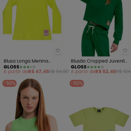
Gloss - Blusa Longa Menina Juve
Gl
Blusa Longa Menina
Blusão Cropped Juvenil
GLOSS
GLOSS
Juvenil (Verde)
Menina (Verde)
A partir de
R$ 47,45
R$ 94,90
A partir de
R$ 52,45
R$ 104
-50%
-50%