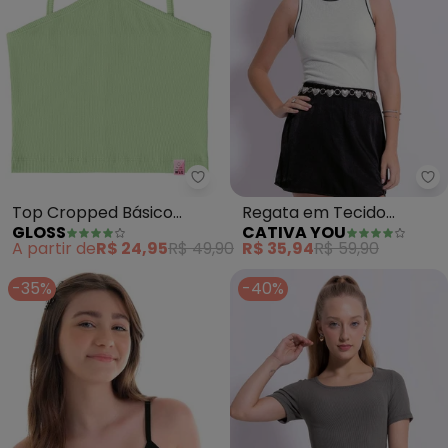
Gloss - Top Cropped Básico Infa
Ca
Top Cropped Básico
Regata em Tecido
GLOSS
CATIVA YOU
Infantil (Verde)
Texturizado (Branco )
A partir de
R$ 24,95
R$ 49,90
R$ 35,94
R$ 59,90
-35%
-40%