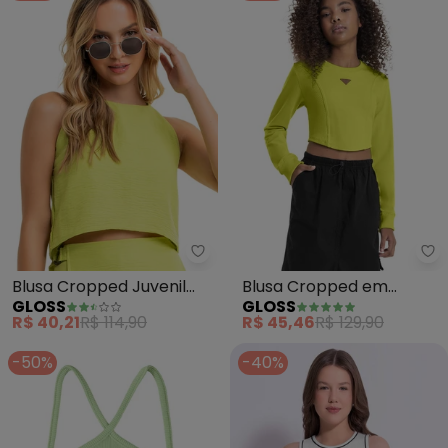
Gloss - Blusa Cropped Juvenil 
Gl
Blusa Cropped Juvenil
Blusa Cropped em
GLOSS
GLOSS
em Tecido (Verde)
Molecotton Juvenil
R$ 40,21
R$ 114,90
R$ 45,46
R$ 129,90
(Verde)
-50%
-40%