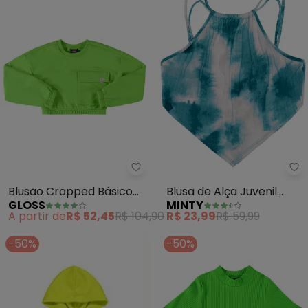
Gloss - Blusão Cropped Básico 
Mi
Blusão Cropped Básico
Blusa de Alça Juvenil
GLOSS
MINTY
Juvenil (Verde)
Ribana Canelada (Verde)
A partir de
R$ 52,45
R$ 104,90
R$ 23,99
R$ 59,99
-50%
-50%