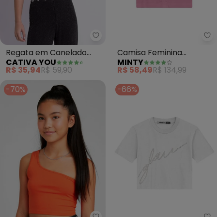
Cativa You - Regata em Canela
Mi
Regata em Canelado
Camisa Feminina
CATIVA YOU
MINTY
(Preto)
Tricoline (Rosa)
R$ 35,94
R$ 59,90
R$ 58,49
R$ 134,99
-70%
-66%