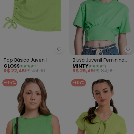
Gloss - Top Básico Juvenil (Ver
Mi
Top Básico Juvenil
Blusa Juvenil Feminina
GLOSS
MINTY
(Verde)
(Verde)
R$ 22,45
R$ 44,90
R$ 25,49
R$ 84,99
-65%
-65%