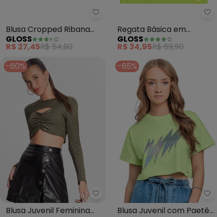
Gloss - Blusa Cropped Ribana C
Gl
Blusa Cropped Ribana
Regata Básica em
GLOSS
GLOSS
Canelada Juvenil (Verde)
Ribaninha Juvenil (Verde)
R$ 27,45
R$ 54,90
R$ 34,95
R$ 69,90
-60%
-65%
Minty - Blusa Juvenil Feminina
Gl
Blusa Juvenil Feminina
Blusa Juvenil com Paetê