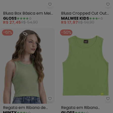
Gloss - Blusa Box Básica em Mei
Ma
Blusa Box Básica em Meia
Blusa Cropped Cut Out
GLOSS
MALWEE KIDS
Malha Juvenil (Verde)
Teen (Verde Militar)
R$ 27,45
R$ 54,90
R$ 17,97
R$ 59,90
-61%
-50%
Minty - Regata em Ribana de M
Gl
Regata em Ribana de
Regata em Ribana
MINTY
GLOSS