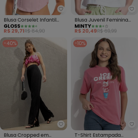
Gloss - Blusa Corselet Infantil (
Mi
Blusa Corselet Infantil
Blusa Juvenil Feminina
GLOSS
MINTY
(Rosa)
(Branco)
R$ 29,71
R$ 84,90
R$ 20,49
R$ 69,99
-40%
-10%
Cativa You - Blusa Cropped em 
Fa
Blusa Cropped em
T-Shirt Estampada