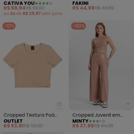
CATIVA YOU
FAKINI
Viscose (Rosa)
(Rosa)
R$ 59,94
R$ 99,90
R$ 44,99
R$ 49,99
ou
2x
de
R$ 29,97
sem
juros
-10%
-60%
Outlet - Cropped Textura Poá 
Mi
Cropped Textura Poá
Cropped Juvenil em
OUTLET
MINTY
Teen Feminino (Bege)
Lantejoula (Rose Gold)
R$ 53,91
R$ 59,90
R$ 37,99
R$ 94,99