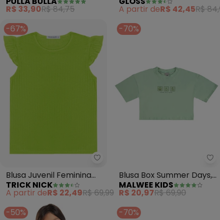
PULLA BULLA
GLOSS
Elastano Leve (Verde)
Ribana (Verde)
R$ 33,90
R$ 84,75
A partir de
R$ 42,45
R$ 84
-67%
-70%
Trick Nick - Blusa Juvenil Femin
Ma
Blusa Juvenil Feminina
Blusa Box Summer Days,
TRICK NICK
MALWEE KIDS
Ribana (Verde)
Please! Teen (Verde
A partir de
R$ 22,49
R$ 69,99
R$ 20,97
R$ 69,90
Menta)
-50%
-70%