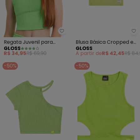
Gloss - Regata Juvenil para Me
Gl
Regata Juvenil para
Blusa Básica Cropped em
GLOSS
GLOSS
Menina (Verde)
Moletom (Verde)
R$ 34,95
R$ 69,90
A partir de
R$ 42,45
R$ 84
-50%
-50%