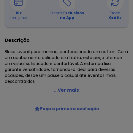
10
x
Preços
Exclusivos
Troca
sem juros
no App
Grátis
Descrição
Blusa juvenil para menina, confeccionada em cotton. Com
um acabamento delicado em frufru, esta peça oferece
um visual sofisticado e confortável. A estampa lisa
garante versatilidade, tornando-a ideal para diversas
ocasiões, desde um passeio casual até eventos mais
descontraídos.
Gloss - Blusa Básica Juvenil para Menina Verde
...Ver mais
Código do produto: 7646414
Modelagem: Justa
Faça a primeira avaliação
Comprimento da Manga: Curta
Forro: Não
Decote Frente : Redondo
Decote Costas: Redondo