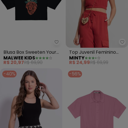
Malwee Kids - Blusa Box Sweete
Mi
Blusa Box Sweeten Your
Top Juvenil Feminino
MALWEE KIDS
MINTY
Days Teen (Preto)
(Vermelho)
R$ 20,97
R$ 69,90
R$ 24,99
R$ 69,99
-40%
-56%