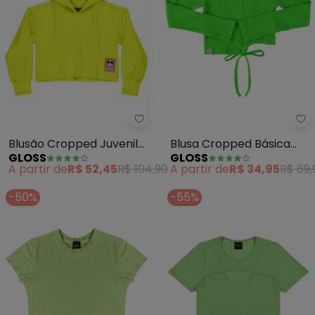
Gloss - Blusão Cropped Juvenil
Gl
Blusão Cropped Juvenil
Blusa Cropped Básica
GLOSS
GLOSS
Menina (Verde)
Juvenil (Verde)
A partir de
R$ 52,45
R$ 104,90
A partir de
R$ 34,95
R$ 69,
-50%
-55%