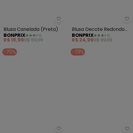
bonprix - Blusa Canelada (Pret
bo
Blusa Canelada (Preta)
Blusa Decote Redondo
BONPRIX
BONPRIX
com Renda (Preta)
R$ 19,99
R$ 69,99
R$ 24,99
R$ 99,99
-70%
-73%