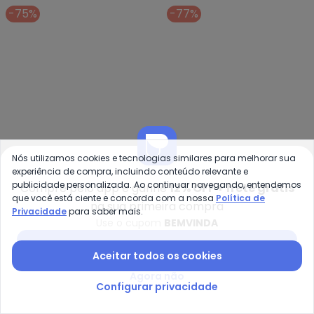
(Preto)
-75%
-77%
Nós utilizamos cookies e tecnologias similares para melhorar sua
experiência de compra, incluindo conteúdo relevante e
publicidade personalizada. Ao continuar navegando, entendemos
Compre pelo app e ganhe
12% OFF + frete grátis
que você está ciente e concorda com a nossa
Política de
na sua primeira compra
Privacidade
para saber mais.
bo
bonprix - Blusa Gola Choker (V
Use o cupom
BEMVINDA
Blusa com Babados nas
Blusa Gola Choker
Baixar app Posthaus
BONPRIX
BONPRIX
Mangas e no Decote
(Verde Jade)
Aceitar todos os cookies
R$ 19,99
R$ 89,99
R$ 19,99
R$ 79,99
(Rosa)
Agora não
-70%
-75%
Configurar privacidade