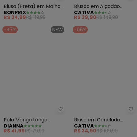
bonprix - Blusa (Preta) em Mal
Ca
Blusa (Preta) em Malha
Blusão em Algodão
BONPRIX
CATIVA
de Viscose e Devorê
(Marrom)
R$ 34,99
R$ 119,99
R$ 39,90
R$ 149,90
-47%
NEW
-68%
Dianna - Polo Manga Longa Fem
Ca
Polo Manga Longa
Blusa em Canelado
DIANNA
CATIVA
Feminina Cotton Leve
(Branco)
R$ 41,99
R$ 79,99
R$ 34,90
R$ 109,90