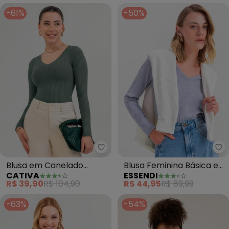
-61%
-50%
Cativa - Blusa em Canelado (Ci
Es
Blusa em Canelado
Blusa Feminina Básica em
CATIVA
ESSENDI
(Cinza)
Cotton (Cinza)
R$ 39,90
R$ 104,90
R$ 44,95
R$ 89,99
-63%
-54%