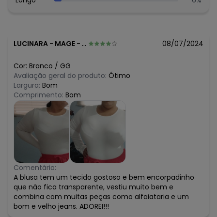
R$ 39,92
março/2026
R$ 39,92
fevereiro/2026
LUCINARA
-
MAGE - RJ
08/07/2024
Cor:
Branco
/
GG
Avaliação geral do produto:
Ótimo
Largura:
Bom
Comprimento:
Bom
Comentário:
A blusa tem um tecido gostoso e bem encorpadinho
que não fica transparente, vestiu muito bem e
combina com muitas peças como alfaiataria e um
bom e velho jeans. ADOREI!!!