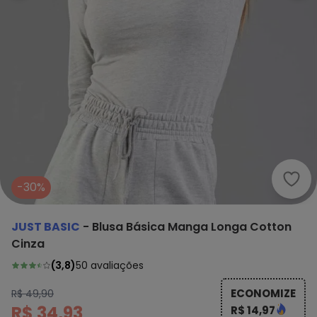
Just
-30%
JUST BASIC
-
Blusa Básica Manga Longa Cotton
Cinza
(
3,8
)
50
avaliações
ECONOMIZE
R$ 49,90
R$ 34,93
R$ 14,97