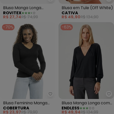
Rovitex - Blusa Manga Longa Lis
Blusa Manga Longa
Blusa em Tule (Off White)
ROVITEX
CATIVA
Listrada Básica (Preto)
R$ 27,74
R$ 74,99
R$ 49,90
R$ 134,90
-70%
-63%
Cobertura - Blusa Feminina Ma
En
Blusa Feminina Manga
Blusa Manga Longa com
COBERTURA
ENDLESS
Longa (Preto)
Lastex (Preto)
R$ 23,97
R$ 79,90
R$ 49,94
R$ 134,99