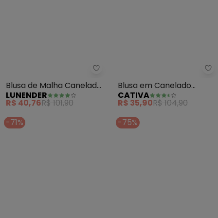
Lunender - Blusa de Malha Can
Blusa de Malha Canelada
Blusa em Canelado
LUNENDER
CATIVA
e Decote em V (Bege)
(Marrom Claro)
R$ 40,76
R$ 101,90
R$ 35,90
R$ 104,90
-71%
-75%