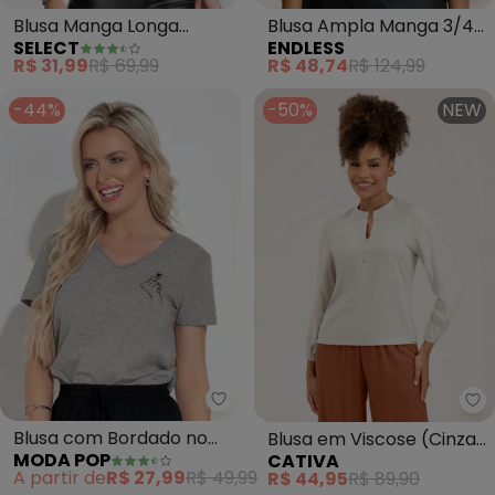
Blusa Manga Longa
Blusa Ampla Manga 3/4
SELECT
ENDLESS
Feminina Canelada
Viscose (Cinza)
R$ 31,99
R$ 69,99
R$ 48,74
R$ 124,99
(Cinza)
-44%
-50%
NEW
Moda Pop - Blusa com Bordado 
Ca
Blusa com Bordado no
Blusa em Viscose (Cinza
MODA POP
CATIVA
Peito (Mescla Cinza)
Claro)
A partir de
R$ 27,99
R$ 49,99
R$ 44,95
R$ 89,90