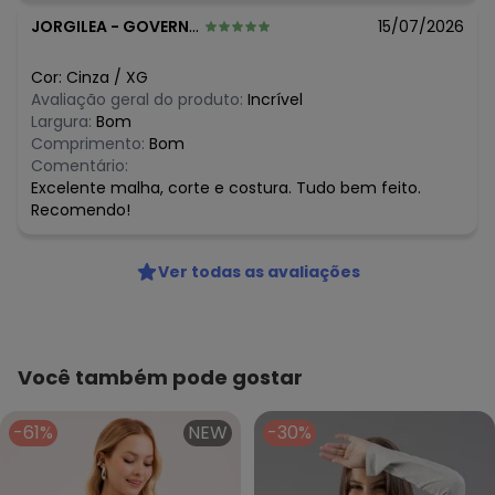
JORGILEA
-
GOVERNADOR CELSO RAMOS - SC
15/07/2026
Cor:
Cinza
/
XG
Avaliação geral do produto:
Incrível
Largura:
Bom
Comprimento:
Bom
Comentário:
Excelente malha, corte e costura. Tudo bem feito.
Recomendo!
Ver todas as avaliações
Você também pode gostar
-61%
NEW
-30%