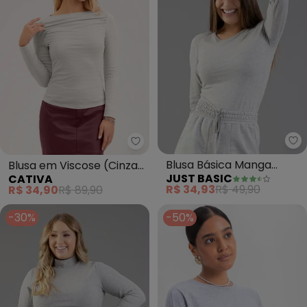
Ju
Cativa - Blusa e
Blusa Básica Manga
Blusa em Viscose (Cinza
JUST BASIC
CATIVA
Longa Cotton (Cinza)
Claro)
R$ 34,93
R$ 49,90
R$ 34,90
R$ 89,90
-30%
-50%