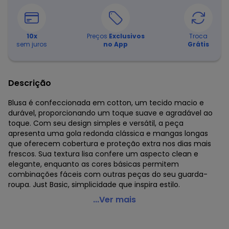
10
x
Preços
Exclusivos
Troca
sem juros
no App
Grátis
Descrição
Blusa é confeccionada em cotton, um tecido macio e
durável, proporcionando um toque suave e agradável ao
toque. Com seu design simples e versátil, a peça
apresenta uma gola redonda clássica e mangas longas
que oferecem cobertura e proteção extra nos dias mais
frescos. Sua textura lisa confere um aspecto clean e
elegante, enquanto as cores básicas permitem
combinações fáceis com outras peças do seu guarda-
roupa. Just Basic, simplicidade que inspira estilo.
Just Basic - Blusa Básica Manga Longa Cotton Cinza
...Ver mais
Código do produto: 6996235
Modelagem: Justa