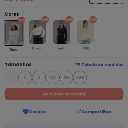
Cores
30%
30%
30%
30%
Bege
Branco
Preto
Cinza
Tamanhos
Tabela de medidas
P
M
G
GG
XG
XGG
Adicionar na sacola
Desejos
Compartilhar