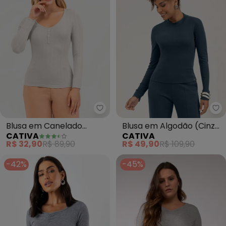
Cativa - Blusa em Canelado (Ci
Blusa em Canelado
Blusa em Algodão (Cinza
CATIVA
CATIVA
(Cinza)
Médio)
R$ 32,90
R$ 89,90
R$ 49,90
R$ 109,90
-42%
-45%