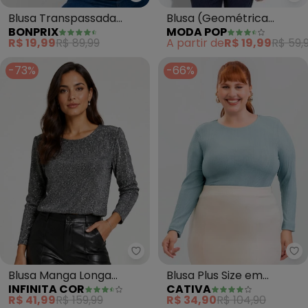
bonprix - Blusa Transpassada 
Mo
Blusa Transpassada
Blusa (Geométrica
BONPRIX
MODA POP
Manga Longa (Mescla)
Cinza) com Mangas
R$ 19,99
R$ 89,99
A partir de
R$ 19,99
R$ 59,
Longas
-73%
-66%
Infinita Cor - Blusa Manga Long
Ca
Blusa Manga Longa
Blusa Plus Size em
INFINITA COR
CATIVA
Feminina (Cinza)
Canelado (Azul)
R$ 41,99
R$ 159,99
R$ 34,90
R$ 104,90