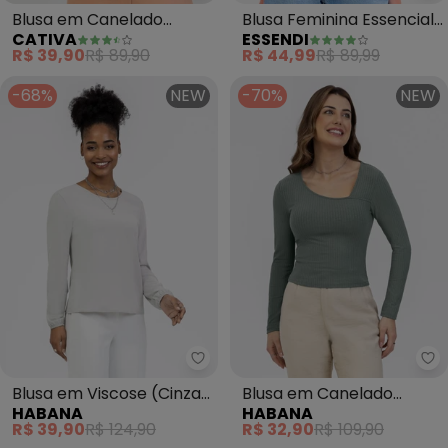
Blusa em Canelado
Blusa Feminina Essencial
CATIVA
ESSENDI
(Cinza)
em Algodão (Cinza)
R$ 39,90
R$ 89,90
R$ 44,99
R$ 89,99
-68%
NEW
-70%
NEW
Habana - Blusa em Viscose (Cin
Ha
Blusa em Viscose (Cinza
Blusa em Canelado
HABANA
HABANA
Claro)
(Cinza)
R$ 39,90
R$ 124,90
R$ 32,90
R$ 109,90