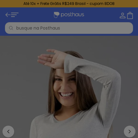
Até 10x + Frete Grátis R$249 Brasil - cupom 8DO8