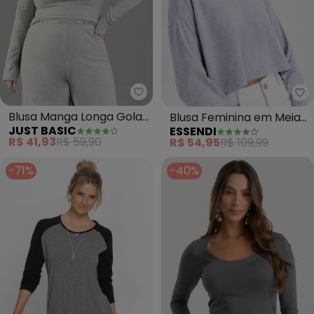
Just Basic - Blusa Manga Longa
Es
Blusa Manga Longa Gola
Blusa Feminina em Meia
JUST BASIC
ESSENDI
Alta em Ribana (Cinza)
Malha (Cinza)
R$ 41,93
R$ 59,90
R$ 54,95
R$ 109,99
-71%
-40%