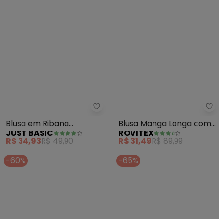
Just Basic - Blusa em Ribana C
Ro
Blusa em Ribana
Blusa Manga Longa com
JUST BASIC
ROVITEX
Canelada (Preto)
Bordado (Marrom)
R$ 34,93
R$ 49,90
R$ 31,49
R$ 89,99
-60%
-65%