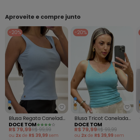
Composição: 49% ALGODÃO 48% POLIÉSTER 3% ELASTANO
Histórico de preços
Aproveite e compre junto
O preço apresentado abaixo é o menor oferecido em
algum dia do mês, para o menor tamanho disponível.
-20%
-20%
N/D*
agosto/2026
N/D*
julho/2026
N/D*
junho/2026
N/D*
maio/2026
N/D*
abril/2026
R$ 79,99
março/2026
N/D*
fevereiro/2026
Doce Tom - Blusa Regata Canel
Blusa Regata Canelada
Blusa Tricot Canelada
DOCE TOM
DOCE TOM
Azul
Detalhes e Tramas
R$ 79,99
R$ 99,99
R$ 79,99
R$ 99,99
Azul
ou
2x
de
R$ 39,99
sem
ou
2x
de
R$ 39,99
sem