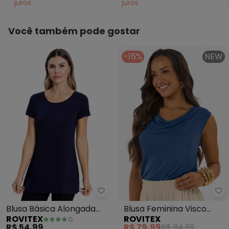
juros
juros
Você também pode gostar
-15%
NEW
Rovitex - Blusa Básica Alongada
Ro
Blusa Básica Alongada
Blusa Feminina Visco
ROVITEX
ROVITEX
Feminina (Azul)
Tricot Gola Degagê
R$ 54,99
R$ 79,99
R$ 94,99