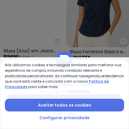
Bimini - Blusa (Azul) em Jeans L
Ro
Blusa (Azul) em Jeans
Blusa Feminina Básica em
BIMINI
ROVITEX
Leve
Visco Classic (Azul)
A partir de
R$ 73,39
R$ 119,99
R$ 59,99
R$ 69,99
Nós utilizamos cookies e tecnologias similares para melhorar sua
ou
2x
de
R$ 36,69
sem
juros
ou
2x
de
R$ 29,99
sem
juros
experiência de compra, incluindo conteúdo relevante e
publicidade personalizada. Ao continuar navegando, entendemos
Compre pelo app e ganhe
12% OFF + frete grátis
-28%
que você está ciente e concorda com a nossa
Política de
na sua primeira compra
Privacidade
para saber mais.
Use o cupom
BEMVINDA
Baixar app Posthaus
Aceitar todos os cookies
Agora não
Configurar privacidade