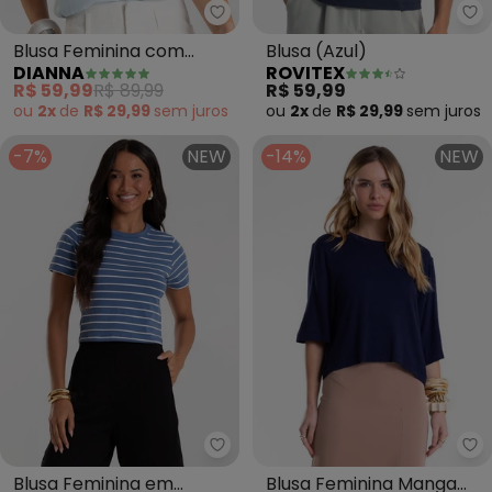
Dianna - Blusa Feminina com Co
Ro
Blusa Feminina com
Blusa (Azul)
DIANNA
ROVITEX
Colar (Azul)
R$ 59,99
R$ 89,99
R$ 59,99
ou
2x
de
R$ 29,99
sem
juros
ou
2x
de
R$ 29,99
sem
juros
-7%
NEW
-14%
NEW
Rovitex - Blusa Feminina em Cot
En
Blusa Feminina em
Blusa Feminina Manga