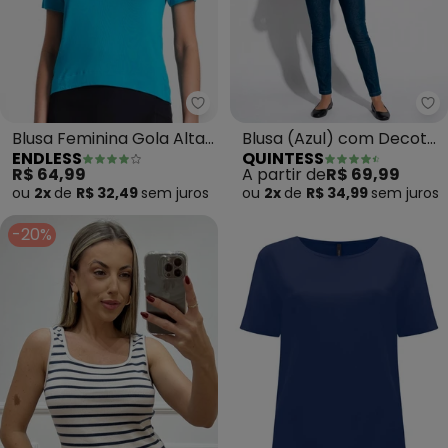
Endless - Blusa Feminina Gola Al
Qu
Blusa Feminina Gola Alta
Blusa (Azul) com Decote
ENDLESS
QUINTESS
(Azul)
V e Bolso Frontal
R$ 64,99
A partir de
R$ 69,99
ou
2x
de
R$ 32,49
sem
juros
ou
2x
de
R$ 34,99
sem
juros
-20%