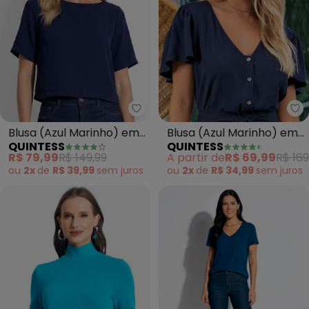
Quintess - Blusa (Azul Marinho
Qu
Blusa (Azul Marinho) em
Blusa (Azul Marinho) em
QUINTESS
QUINTESS
Crepe Plano Acetinado
Viscose Plana
R$ 79,99
R$ 149,99
A partir de
R$ 69,99
R$ 169
ou
2x
de
R$ 39,99
sem
juros
ou
2x
de
R$ 34,99
sem
juros