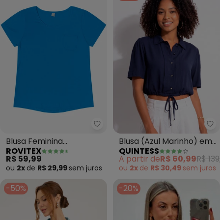
Rovitex - Blusa Feminina Viscot
Qu
Blusa Feminina
Blusa (Azul Marinho) em
ROVITEX
QUINTESS
Viscotorcion com Bolso
Viscose Plana
R$ 59,99
A partir de
R$ 60,99
R$ 139
(Azul)
ou
2x
de
R$ 29,99
sem
juros
ou
2x
de
R$ 30,49
sem
juros
-50%
-20%