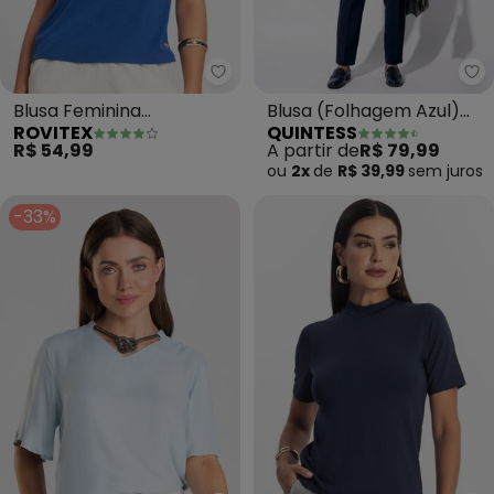
Rovitex - Blusa Feminina Viscoto
Qu
Blusa Feminina
Blusa (Folhagem Azul)
ROVITEX
QUINTESS
Viscotorcion (Azul)
com Decote V e Bolso
R$ 54,99
A partir de
R$ 79,99
Frontal
ou
2x
de
R$ 39,99
sem
juros
-33%