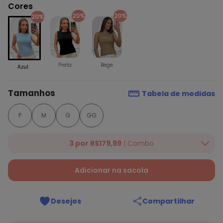
Cores
20%
20%
20%
Preta
Bege
Azul
Tamanhos
Tabela de medidas
P
M
G
GG
3 por R$179,99
| Combo
Compre 3 peças deste link por R$269,99 | Válido para lista
selecionada.*Desconto concedido na finalização do pedido.
Adicionar na sacola
Ver mais produtos da campanha!
Desejos
Compartilhar