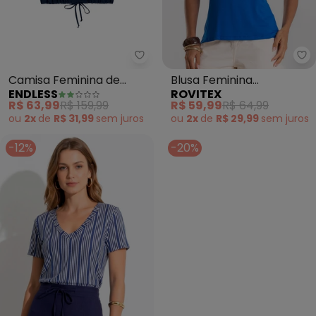
Endless - Camisa Feminina de Vi
Ro
Camisa Feminina de
Blusa Feminina
ENDLESS
ROVITEX
Viscose Sarjada (Azul)
Viscotorcion Básica
R$ 63,99
R$ 159,99
R$ 59,99
R$ 64,99
(Azul)
ou
2x
de
R$ 31,99
sem
juros
ou
2x
de
R$ 29,99
sem
juros
-12%
-20%