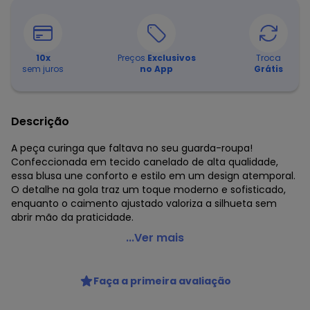
10
x
Preços
Exclusivos
Troca
sem juros
no App
Grátis
Descrição
A peça curinga que faltava no seu guarda-roupa!
Confeccionada em tecido canelado de alta qualidade,
essa blusa une conforto e estilo em um design atemporal.
O detalhe na gola traz um toque moderno e sofisticado,
enquanto o caimento ajustado valoriza a silhueta sem
abrir mão da praticidade.
Doce Tom - Blusa Canelada Regata Azul
...Ver mais
Código do produto: 8088710
Fornecedor: DORI MODAS EIRELI / CNPJ 33.883.157/0001-61
Faça a primeira avaliação
Feito: Brasil
Tecido: POLIESTER