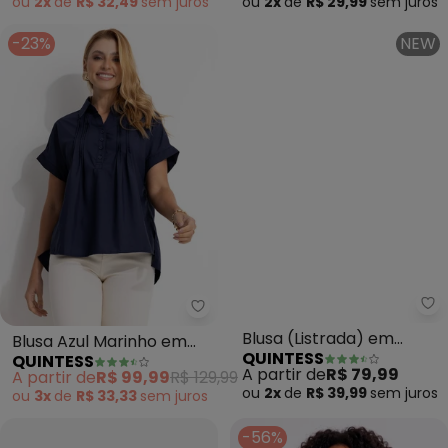
(Azul)
ou
2x
de
R$ 32,49
sem
juros
ou
2x
de
R$ 29,99
sem
juros
-23%
NEW
Quintess - Blusa Azul Marinho e
Qu
Blusa Azul Marinho em
Blusa (Listrada) em
QUINTESS
QUINTESS
Poliéster
Malha de Algodão com
A partir de
R$ 99,99
R$ 129,99
A partir de
R$ 79,99
Bordado de Coração
ou
3x
de
R$ 33,33
sem
juros
ou
2x
de
R$ 39,99
sem
juros
-56%