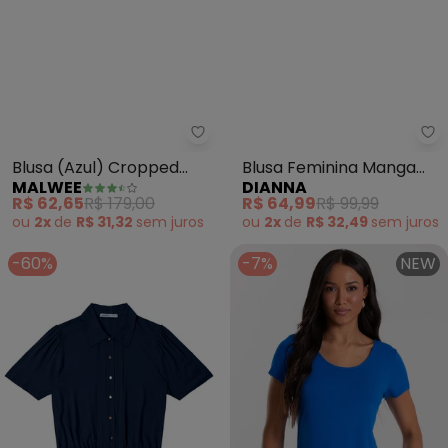
Malwee - Blusa (Azul) Croppe
Di
Blusa (Azul) Cropped
Blusa Feminina Manga
MALWEE
DIANNA
com Amarração
Única 7/8 (Azul)
R$ 62,65
R$ 179,00
R$ 64,99
R$ 99,99
ou
2x
de
R$ 31,32
sem
juros
ou
2x
de
R$ 32,49
sem
juros
-60%
-7%
NEW