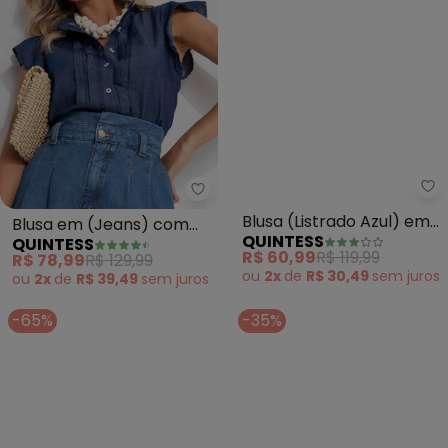
Quintess - Blusa em (Jeans) 
Qu
Blusa em (Jeans) com
Blusa (Listrado Azul) em
QUINTESS
QUINTESS
Pregas e Mangas em
Moletinho Eco Listrado
R$ 78,99
R$ 129,99
R$ 60,99
R$ 119,99
Babados
ou
2x
de
R$ 39,49
sem
juros
ou
2x
de
R$ 30,49
sem
juros
-65%
-35%