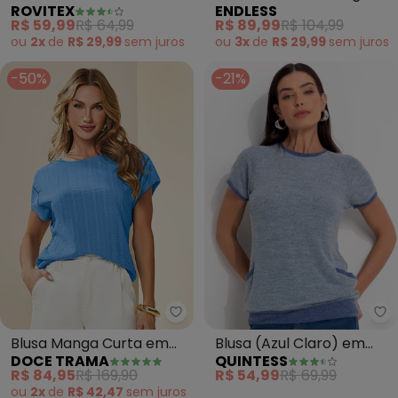
ROVITEX
ENDLESS
Cotton Leve (Azul)
Curta em Molecotton
R$ 59,99
R$ 64,99
R$ 89,99
R$ 104,99
(Azul)
ou
2x
de
R$ 29,99
sem
juros
ou
3x
de
R$ 29,99
sem
juros
-50%
-21%
Doce Trama - Blusa Manga Curt
Qu
Blusa Manga Curta em
Blusa (Azul Claro) em
DOCE TRAMA
QUINTESS
Viscose (Azul)
Malha Tricô
R$ 84,95
R$ 169,90
R$ 54,99
R$ 69,99
ou
2x
de
R$ 42,47
sem
juros