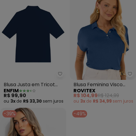
Enfim - Blusa Justa em Tricot (
Ro
Blusa Justa em Tricot
Blusa Feminina Visco
ENFIM
ROVITEX
(Azul Marinho)
Tricot Gola Polo (Azul)
R$ 99,90
R$ 104,99
R$ 124,99
ou
3x
de
R$ 33,30
sem
juros
ou
3x
de
R$ 34,99
sem
juros
-39%
-49%