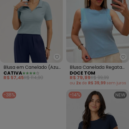
Cativa - Blusa em Canelado (Az
Do
Blusa em Canelado (Azul
Blusa Canelada Regata
CATIVA
DOCE TOM
Claro)
(Azul)
R$ 57,45
R$ 114,90
R$ 79,99
R$ 99,99
ou
2x
de
R$ 39,99
sem
juros
-38%
-14%
NEW