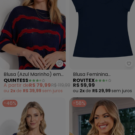
Quintess - Blusa (Azul Marinho)
Ro
Blusa (Azul Marinho) em
Blusa Feminina
QUINTESS
ROVITEX
Tricô
Viscotorcion Básica
A partir de
R$ 79,99
R$ 119,99
R$ 59,99
(Azul)
ou
2x
de
R$ 39,99
sem
juros
ou
2x
de
R$ 29,99
sem
juros
-46%
-58%