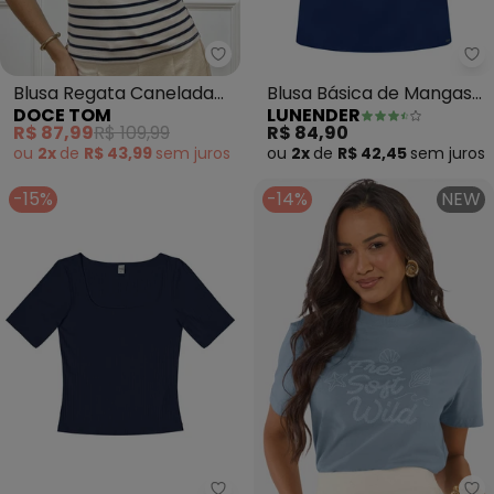
Doce Tom - Blusa Regata Canela
Lu
Blusa Regata Canelada
Blusa Básica de Mangas
DOCE TOM
LUNENDER
Listrada ( Listras
Curtas em Viscose (Azul)
R$ 87,99
R$ 109,99
R$ 84,90
Marinho)
ou
2x
de
R$ 43,99
sem
juros
ou
2x
de
R$ 42,45
sem
juros
-15%
-14%
NEW