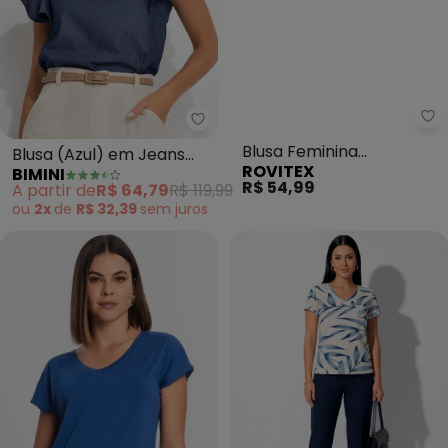
Ro
Bimini - Blusa (Azul) em Jeans L
Blusa Feminina
Blusa (Azul) em Jeans
ROVITEX
BIMINI
Viscotorcion Básica
Leve
R$ 54,99
A partir de
R$ 64,79
R$ 119,99
(Azul)
ou
2x
de
R$ 32,39
sem
juros