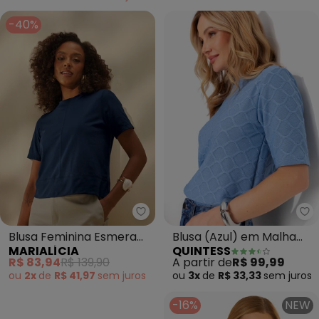
-40%
Marialícia - Blusa Feminina Es
Qu
Blusa Feminina Esmera
Blusa (Azul) em Malha
MARIALÍCIA
QUINTESS
Manga Curta (Azul)
Tricô
R$ 83,94
R$ 139,90
A partir de
R$ 99,99
ou
2x
de
R$ 41,97
sem
juros
ou
3x
de
R$ 33,33
sem
juros
-16%
NEW