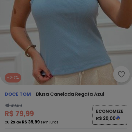
Doce
-20%
DOCE TOM
-
Blusa Canelada Regata Azul
R$ 99,99
ECONOMIZE
R$ 79,99
R$ 20,00
2x
R$ 39,99
ou
de
sem juros