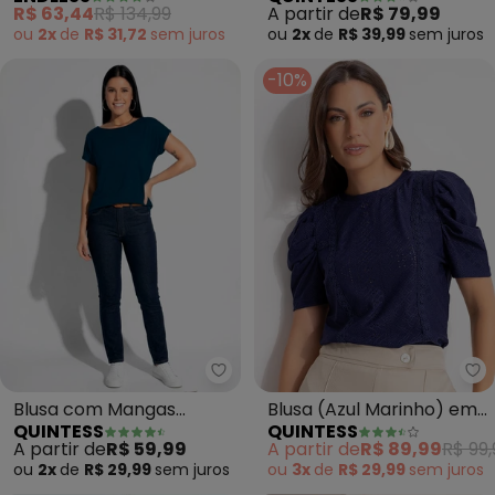
Khyara (Azul)
Decote Degagê em
R$ 63,44
R$ 134,99
A partir de
R$ 79,99
Malha de Viscose
ou
2x
de
R$ 31,72
sem
juros
ou
2x
de
R$ 39,99
sem
juros
Confortável
-10%
Quintess - Blusa com Mangas C
Qu
Blusa com Mangas
Blusa (Azul Marinho) em
QUINTESS
QUINTESS
Curtas (Marinho)
Malha Laise
A partir de
R$ 59,99
A partir de
R$ 89,99
R$ 99,
ou
2x
de
R$ 29,99
sem
juros
ou
3x
de
R$ 29,99
sem
juros