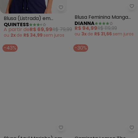
Quintess - Blusa (Listrada) em 
Di
Blusa (Listrada) em
Blusa Feminina Manga
QUINTESS
DIANNA
Malha de Viscose
Curta Lisa em Tricot
A partir de
R$ 69,99
R$ 79,99
R$ 94,99
R$ 119,99
(Azul)
ou
2x
de
R$ 34,99
sem
juros
ou
3x
de
R$ 31,66
sem
juros
-43%
-30%
bonprix - Blusa (Azul Marinho) 
Ma