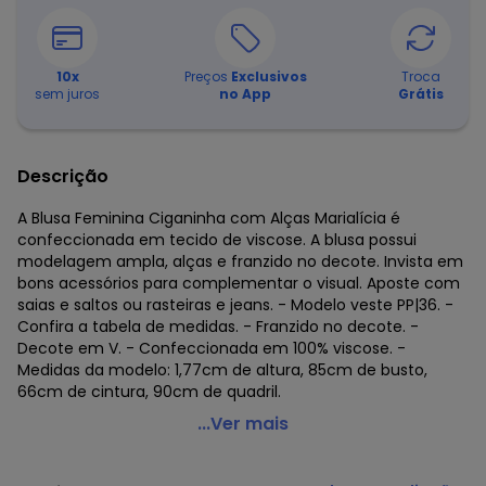
10
x
Preços
Exclusivos
Troca
sem juros
no App
Grátis
Descrição
A Blusa Feminina Ciganinha com Alças Marialícia é
confeccionada em tecido de viscose. A blusa possui
modelagem ampla, alças e franzido no decote. Invista em
bons acessórios para complementar o visual. Aposte com
saias e saltos ou rasteiras e jeans. - Modelo veste PP|36. -
Confira a tabela de medidas. - Franzido no decote. -
Decote em V. - Confeccionada em 100% viscose. -
Medidas da modelo: 1,77cm de altura, 85cm de busto,
66cm de cintura, 90cm de quadril.
Marialícia - Blusa Ciganinha com Alças Marialícia Verde
...Ver mais
Código do produto: 6873350
Modelagem: Justa