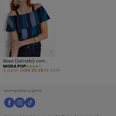
Moda Pop - Blusa (Listrada) co
Blusa (Listrada) com
MODA POP
Alças e Babado
A partir de
R$ 25,49
R$ 34,99
Acompanhe a gente