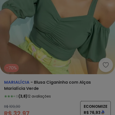
Mari
-70%
MARIALÍCIA
-
Blusa Ciganinha com Alças
Marialícia Verde
(
3,8
)
12
avaliações
ECONOMIZE
R$ 109,90
R$ 32,97
R$ 76,93