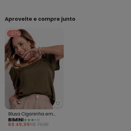
Aproveite e compre junto
-37%
Bimini - Blusa Ciganinha em Vis
Blusa Ciganinha em
BIMINI
Viscose Verde
R$ 49,99
R$ 79,99