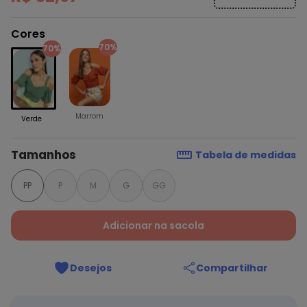
Cores
70%
70%
Marrom
Verde
Tamanhos
Tabela de medidas
PP
P
M
G
GG
Adicionar na sacola
Desejos
Compartilhar