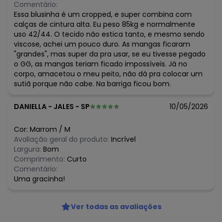
R$ 21,98
junho/2026
Comentário:
R$ 28,28
maio/2026
Essa blusinha é um cropped, e super combina com
R$ 43,96
abril/2026
calças de cintura alta. Eu peso 85kg e normalmente
R$ 32,97
março/2026
uso 42/44. O tecido não estica tanto, e mesmo sendo
N/D*
fevereiro/2026
viscose, achei um pouco duro. As mangas ficaram
"grandes", mas super da pra usar, se eu tivesse pegado
o GG, as mangas teriam ficado impossíveis. Já no
corpo, amacetou o meu peito, não dá pra colocar um
sutiã porque não cabe. Na barriga ficou bom.
DANIELLA
-
JALES - SP
10/05/2026
Cor:
Marrom
/
M
Avaliação geral do produto:
Incrível
Largura:
Bom
Comprimento:
Curto
Comentário:
Uma gracinha!
Ver todas as avaliações