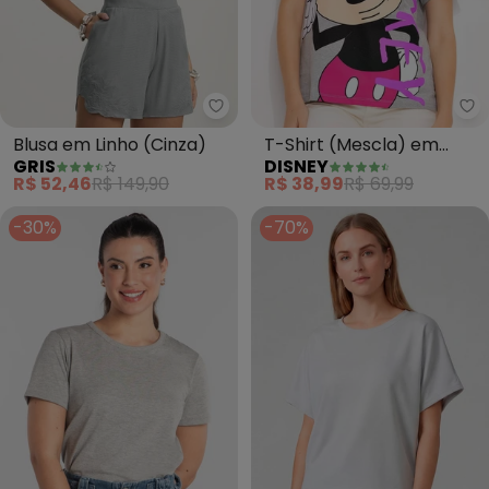
Gris - Blusa em Linho (Cinza)
Di
Blusa em Linho (Cinza)
T-Shirt (Mescla) em
GRIS
DISNEY
Malha de Algodão
R$ 52,46
R$ 149,90
R$ 38,99
R$ 69,99
Penteado
-30%
-70%