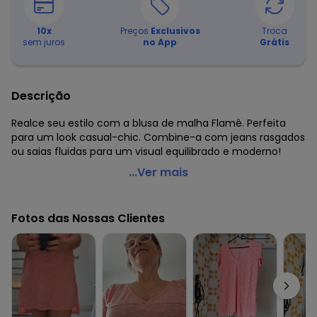
10
x
Preços
Exclusivos
Troca
sem juros
no App
Grátis
Descrição
Realce seu estilo com a blusa de malha Flamê. Perfeita
para um look casual-chic. Combine-a com jeans rasgados
ou saias fluidas para um visual equilibrado e moderno!
Quintess - Blusa Cinza em Malha Flamê
...Ver mais
Código do produto: 3749368
Modelagem: Solta
Fotos das Nossas Clientes
Decote frente: V
Decote costas: Redondo
Comprimento da manga: Curta
Complemento: Fenda;Recorte central costas;
Material: Malha Flamê
Estação: Ano Inteiro
Situação de Uso: Aposta segura