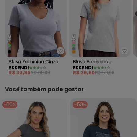
+
+
Essendi - Blusa Feminina Cinza
Essen
Blusa Feminina Cinza
Blusa Feminina
ESSENDI
ESSENDI
Essencial em Meia
R$ 34,95
R$ 69,99
R$ 29,95
R$ 59,99
Malha Cinza
Você também pode gostar
-60%
-50%