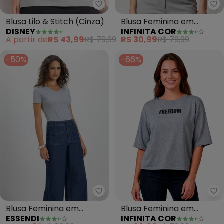
Disney - Blusa Lilo & Stitch (Cinz
In
Blusa Lilo & Stitch (Cinza)
Blusa Feminina em
DISNEY
INFINITA COR
Molecotton Viscose
A partir de
R$ 43,99
R$ 79,99
R$ 30,99
R$ 79,99
(Cinza)
-50%
-66%
Essendi - Blusa Feminina em Co
In
Blusa Feminina em
Blusa Feminina em
ESSENDI
INFINITA COR
Cotton (Cinza)
Viscotorcion (Cinza)