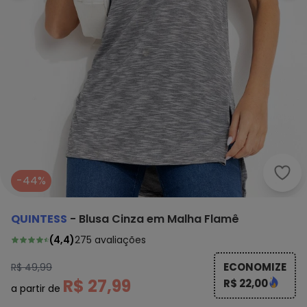
Quin
-44%
QUINTESS
-
Blusa Cinza em Malha Flamê
(
4,4
)
275
avaliações
ECONOMIZE
R$ 49,99
R$ 27,99
R$ 22,00
a partir de