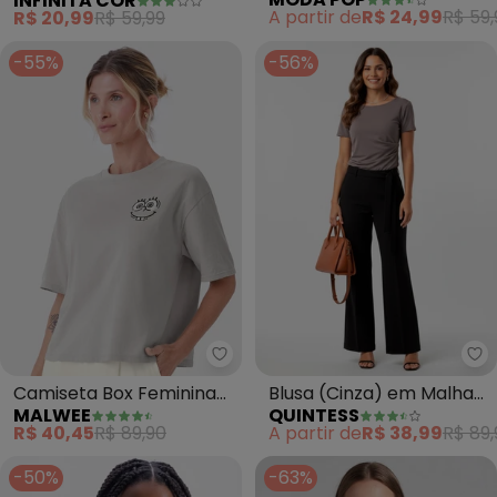
INFINITA COR
Estampa Localizada
Langui (Cinza)
A partir de
R$ 24,99
R$ 59,
R$ 20,99
R$ 59,99
-55%
-56%
Malwee - Camiseta Box Feminin
Qu
Camiseta Box Feminina
Blusa (Cinza) em Malha
MALWEE
QUINTESS
Bob Esponja® (Cinza
Crepe
R$ 40,45
R$ 89,90
A partir de
R$ 38,99
R$ 89,
Claro)
-50%
-63%