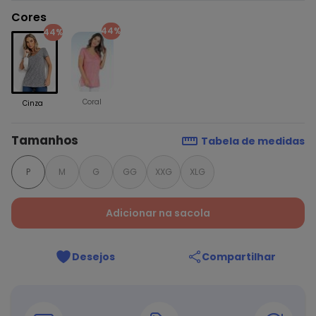
Cores
44%
44%
Coral
Cinza
Tamanhos
Tabela de medidas
P
M
G
GG
XXG
XLG
Adicionar na sacola
Desejos
Compartilhar