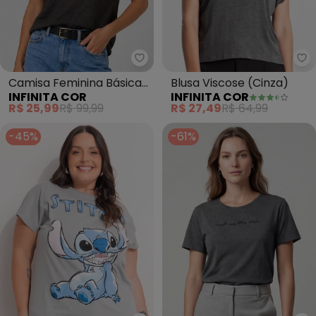
Infinita Cor - Camisa Feminina 
In
Camisa Feminina Básica
Blusa Viscose (Cinza)
INFINITA COR
INFINITA COR
Malha Tapirus (Cinza)
R$ 25,99
R$ 99,99
R$ 27,49
R$ 64,99
-45%
-61%