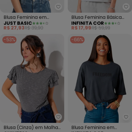
Just Basic - Blusa Feminina em 
In
Blusa Feminina em
Blusa Feminina Básica
JUST BASIC
INFINITA COR
Algodão (Cinza)
com Manga Curta
R$ 27,93
R$ 39,90
R$ 17,99
R$ 59,99
(Cinza)
-53%
-66%
Quintess - Blusa (Cinza) em Ma
In
Blusa (Cinza) em Malha
Blusa Feminina em