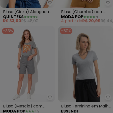
Quintess - Blusa (Cinza) Along
Mo
Blusa (Cinza) Alongada
Blusa (Chumbo) com
QUINTESS
MODA POP
com Manga Tulipa
Estampa com Brilho
R$ 33,00
R$ 48,00
A partir de
R$ 20,99
R$ 44
-33%
-50%
Moda Pop - Blusa (Mescla) com
Es
Blusa (Mescla) com
Blusa Feminina em Malha
MODA POP
ESSENDI
Estampa Frontal
(Cinza)