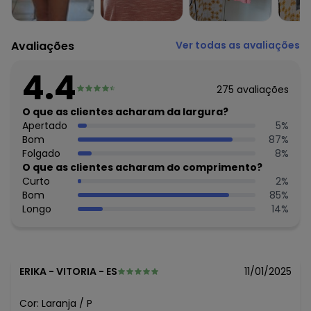
Composição Material: 52% Viscose, 48% Poliéster
Histórico de preços
Avaliações
Ver todas as avaliações
O preço apresentado abaixo é o menor oferecido em
algum dia do mês, para o menor tamanho disponível.
4.4
N/D*
agosto/2026
275
avaliações
R$ 37,99
julho/2026
N/D*
O que as clientes acharam da largura?
junho/2026
R$ 47,99
Apertado
5
%
maio/2026
R$ 42,99
Bom
87
%
abril/2026
R$ 47,99
Folgado
8
%
março/2026
R$ 42,99
O que as clientes acharam do comprimento?
fevereiro/2026
Curto
2
%
Bom
85
%
Longo
14
%
ERIKA
-
VITORIA - ES
11/01/2025
Cor:
Laranja
/
P