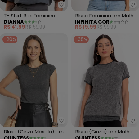
Dianna - T- Shirt Box Feminina 
In
T- Shirt Box Feminina
Blusa Feminina em Malha
DIANNA
INFINITA COR
com Strass (Cinza)
Tapirus (Cinza)
R$ 41,99
R$ 59,99
R$ 19,99
R$ 99,99
-20%
-38%
Quintess - Blusa (Cinza Mescla
Qu
Blusa (Cinza Mescla) em
Blusa (Cinza) em Malha
QUINTESS
QUINTESS