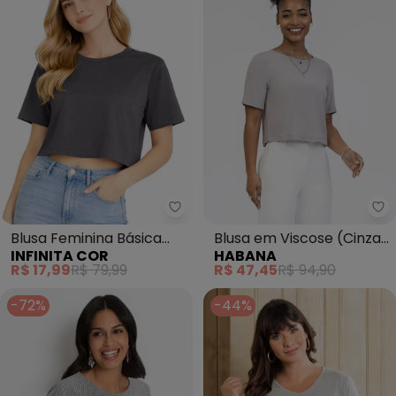
Infinita Cor - Blusa Feminina Bá
Ha
Blusa Feminina Básica
Blusa em Viscose (Cinza
INFINITA COR
HABANA
Malha Suplex (Cinza)
Claro)
R$ 17,99
R$ 79,99
R$ 47,45
R$ 94,90
-72%
-44%