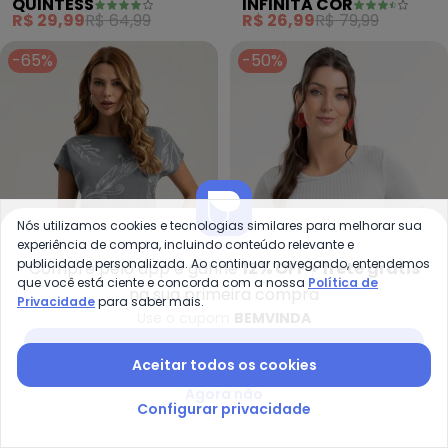
QUINTESS
INFINITA COR
Flamê
Viscotorcion (Cinza)
R$ 29,99
R$ 64,99
R$ 26,99
R$ 79,99
-65%
-50%
Nós utilizamos cookies e tecnologias similares para melhorar sua
experiência de compra, incluindo conteúdo relevante e
publicidade personalizada. Ao continuar navegando, entendemos
Compre pelo app e ganhe
12% OFF + frete grátis
que você está ciente e concorda com a nossa
Política de
na sua primeira compra
Privacidade
para saber mais.
Use o cupom
BEMVINDA
Gris - Blusa em Viscose (Cinza)
Ha
Baixar app Posthaus
Blusa em Viscose (Cinza)
Blusa em Canelado
Aceitar todos os cookies
GRIS
HABANA
(Cinza)
R$ 47,21
R$ 134,90
R$ 34,95
R$ 69,90
Agora não
Configurar privacidade
-44%
-65%