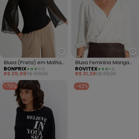
bonprix - Blusa (Preta) em Mal
Ro
Blusa (Preta) em Malha
Blusa Feminina Manga
BONPRIX
ROVITEX
de Viscose
3/4 (Bege)
R$ 29,99
R$ 109,99
R$ 31,39
R$ 69,99
-75%
-42%