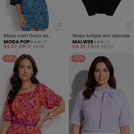
Moda Pop - Blusa com Gota no
Ma
Blusa com Gota no
Blusa Ampla em Viscose
MODA POP
MALWEE
Decote (Marinho)
(Preto)
R$ 27,99
R$ 49,99
R$ 35,70
R$ 119,00
-55%
-52%