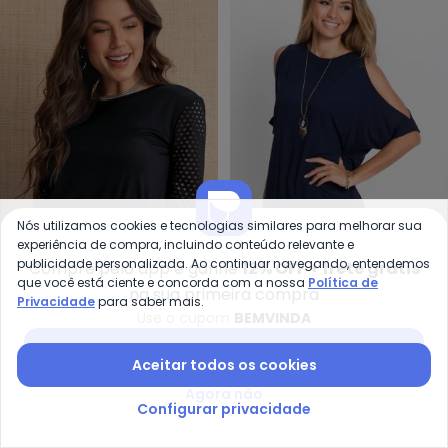
Nós utilizamos cookies e tecnologias similares para melhorar sua
experiência de compra, incluindo conteúdo relevante e
bo
Moda Pop - Blusa Dirlene (Pre
publicidade personalizada. Ao continuar navegando, entendemos
Compre pelo app e ganhe
12% OFF + frete grátis
Blusa com Ombros
Blusa Dirlene (Preta)
que você está ciente e concorda com a nossa
Política de
na sua primeira compra
BONPRIX
MODA POP
Vazados (Azul)
com Mangas 3/4
Privacidade
para saber mais.
A partir de
R$ 32,99
R$ 69,
A partir de
R$ 29,99
Use o cupom
BEMVINDA
Baixar app Posthaus
-71%
-16%
Aceitar todos os cookies
Agora não
Configurar privacidade