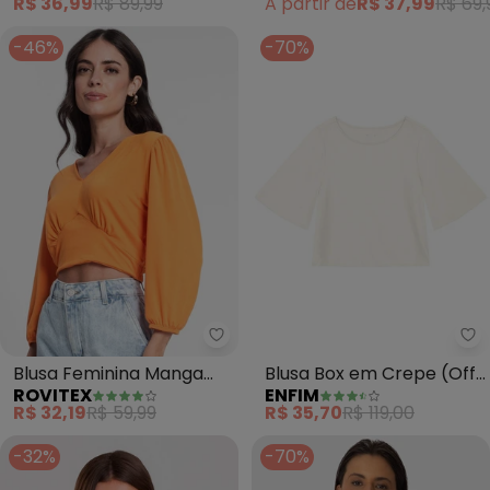
A partir de
R$ 37,99
R$ 69,
R$ 36,99
R$ 89,99
-46%
-70%
Rovitex - Blusa Feminina Manga 
En
Blusa Feminina Manga
Blusa Box em Crepe (Off
ROVITEX
ENFIM
3/4 (Laranja)
White)
R$ 32,19
R$ 59,99
R$ 35,70
R$ 119,00
-32%
-70%