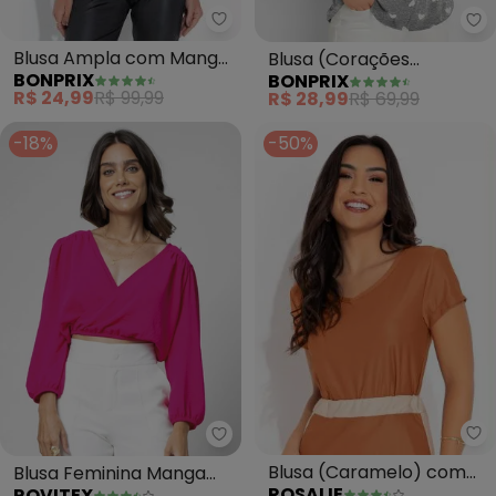
bonprix - Blusa Ampla com Mang
bo
Blusa Ampla com Manga
Blusa (Corações
BONPRIX
BONPRIX
3/4 (Floral Dark)
Mescla/Branco) em
R$ 24,99
R$ 99,99
R$ 28,99
R$ 69,99
Malha
-18%
-50%
Ro
Rovitex - Blusa Feminina Manga
Blusa (Caramelo) com
Blusa Feminina Manga
ROSALIE
ROVITEX