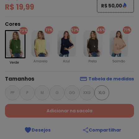
R$ 19,99
R$ 50,00
Cores
71%
52%
45%
71%
73%
Amarela
Azul
Preta
Salmão
Verde
Tamanhos
Tabela de medidas
PP
P
M
G
GG
XXG
XLG
Adicionar na sacola
Desejos
Compartilhar