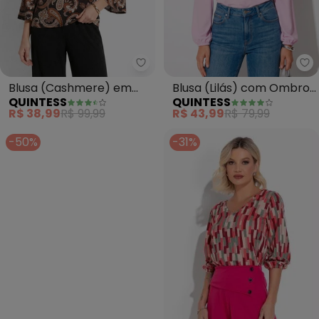
Quintess - Blusa (Cashmere) e
Qu
Blusa (Cashmere) em
Blusa (Lilás) com Ombro
QUINTESS
QUINTESS
Malha de Viscose
Vazado
R$ 38,99
R$ 99,99
R$ 43,99
R$ 79,99
-50%
-31%