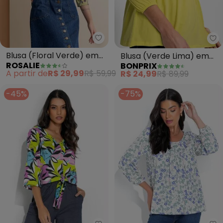
Rosalie - Blusa (Floral Verde) 
bo
Blusa (Floral Verde) em
Blusa (Verde Lima) em
ROSALIE
BONPRIX
Malha
Malha de Algodão
A partir de
R$ 29,99
R$ 59,99
R$ 24,99
R$ 89,99
-45%
-75%