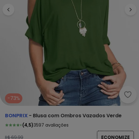
bonp
-73%
BONPRIX
-
Blusa com Ombros Vazados Verde
(
4,5
)
3597
avaliações
ECONOMIZE
R$ 69,99