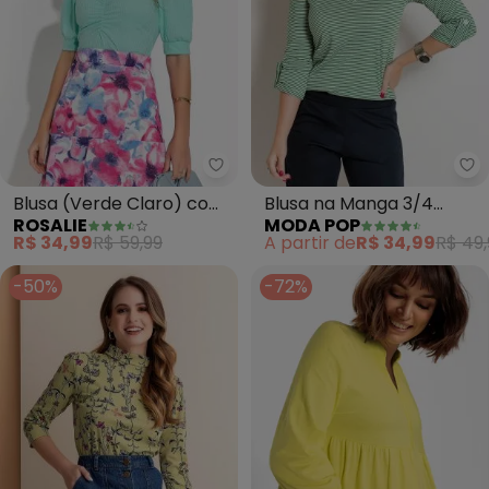
Rosalie - Blusa (Verde Claro) 
Mo
Blusa (Verde Claro) com
Blusa na Manga 3/4
ROSALIE
MODA POP
Manga
Listrada (Verde e
R$ 34,99
R$ 59,99
A partir de
R$ 34,99
R$ 49,
Branco)
-50%
-72%