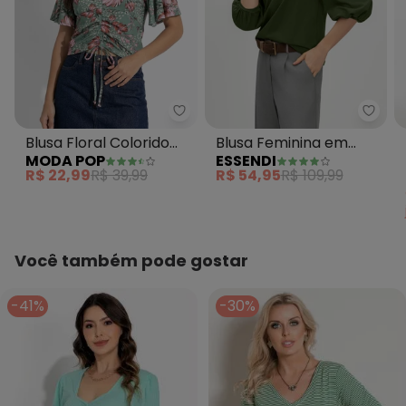
Moda Pop - Blusa Floral Colori
Essen
Blusa Floral Colorido
Blusa Feminina em
MODA POP
ESSENDI
em Malha
Malha Verde
R$ 22,99
R$ 39,99
R$ 54,95
R$ 109,99
Você também pode gostar
-41%
-30%