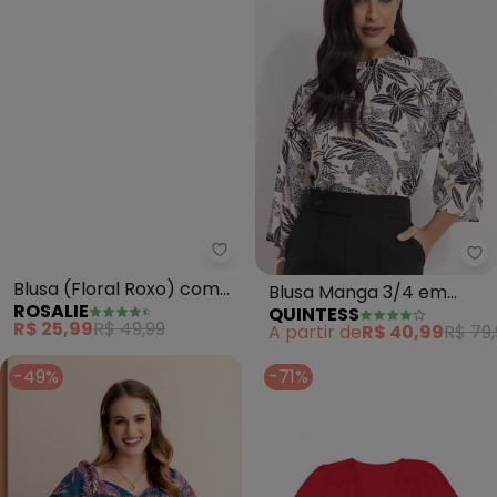
Rosalie - Blusa (Floral Roxo) c
Qu
Blusa (Floral Roxo) com
Blusa Manga 3/4 em
ROSALIE
QUINTESS
Manga
Malha Fria Estampada
R$ 25,99
R$ 49,99
A partir de
R$ 40,99
R$ 79,
com Decote Redondo
-49%
-71%