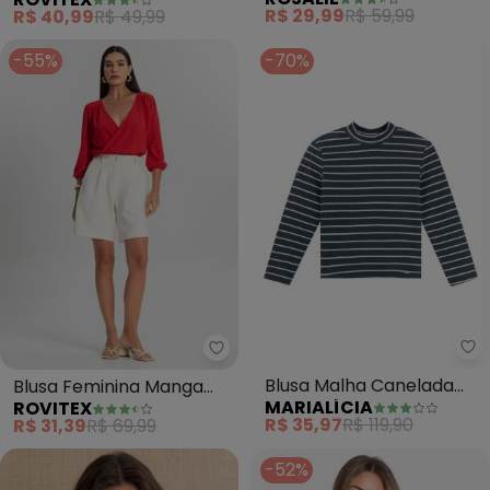
Manga Curta
3/4 (Rosa)
R$ 29,99
R$ 59,99
R$ 40,99
R$ 49,99
-55%
-70%
Ma
Rovitex - Blusa Feminina Manga
Blusa Malha Canelada
Blusa Feminina Manga
MARIALÍCIA
ROVITEX
Listrada (Cinza)
3/4 (Vermelho)
R$ 35,97
R$ 119,90
R$ 31,39
R$ 69,99
-52%