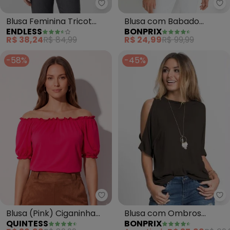
Endless - Blusa Feminina Trico
bo
Blusa Feminina Tricot
Blusa com Babado
ENDLESS
BONPRIX
Decote Canoa (Off
(Zebra Laranja)
R$ 38,24
R$ 84,99
R$ 24,99
R$ 99,99
White)
-58%
-45%
bo
Quintess - Blusa (Pink) Ciganin
Blusa com Ombros
Blusa (Pink) Ciganinha
BONPRIX
QUINTESS
Vazados (Preta)
com Franzidos