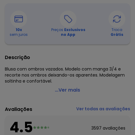
10
x
Preços
Exclusivos
Troca
sem juros
no App
Grátis
Descrição
Blusa com ombros vazados. Modelo com manga 3/4 e
recorte nos ombros deixando-os aparentes. Modelagem
soltinha e confortável.
bonprix - Blusa com Ombros Vazados Verde
...Ver mais
Código do produto: 3292301
Modelagem: Solto
Avaliações
Ver todas as avaliações
Comprimento da manga: 3/4
Decote frente: Redondo
4.5
Complemento: Recorte vazado
3597
avaliações
Observação: Ombros vazados