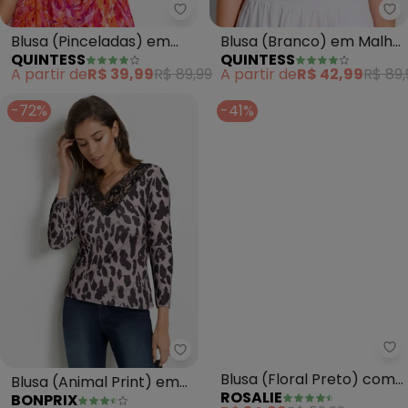
Quintess - Blusa (Pinceladas) e
Qu
Blusa (Pinceladas) em
Blusa (Branco) em Malha
QUINTESS
QUINTESS
Malha Fria
de Algodão Penteado
A partir de
R$ 39,99
R$ 89,99
A partir de
R$ 42,99
R$ 89,
-72%
-41%
Ro
bonprix - Blusa (Animal Print) 
Blusa (Floral Preto) com
Blusa (Animal Print) em
ROSALIE
BONPRIX
Manga
Malha Fria