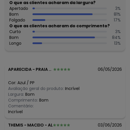
Tecido: Malha
O que as clientes acharam da largura?
Composição: Conforme imagem etiqueta
Apertado
3
%
Bom
81
%
Histórico de preços
Folgado
17
%
O que as clientes acharam do comprimento?
O preço apresentado abaixo é o menor oferecido em
Curto
3
%
algum dia do mês, para o menor tamanho disponível.
Bom
84
%
N/D*
agosto/2026
Longo
13
%
R$ 34,99
julho/2026
R$ 39,99
junho/2026
R$ 34,99
maio/2026
R$ 39,99
abril/2026
R$ 39,99
março/2026
APARECIDA
-
PRAIA GRANDE - SP
06/05/2026
R$ 39,99
fevereiro/2026
Cor:
Azul
/
PP
Avaliação geral do produto:
Incrível
Largura:
Bom
Comprimento:
Bom
Comentário:
Incrível
THEMIS
-
MACEIO - AL
03/06/2026