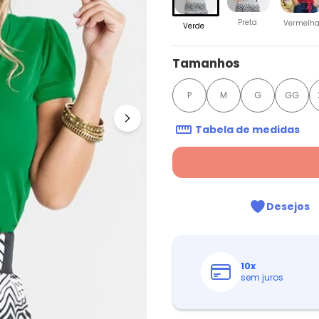
Preta
Vermelh
Verde
Tamanhos
P
M
G
GG
Tabela de medidas
Desejos
10
x
sem juros