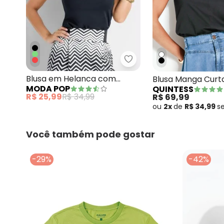
Moda Pop - Blusa em He
Blusa em Helanca com
Blusa Manga Curt
MODA POP
QUINTESS
Decote V Preta
R$ 25,99
R$ 34,99
R$ 69,99
ou
2x
de
R$ 34,99
s
Você também pode gostar
-29%
-42%