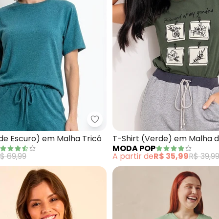
 Box em Malha (Verde Limão)
Quintess - Blusa (Verde Escuro)
rde Escuro) em Malha Tricô
T-Shirt (Verde) em Malha 
MODA POP
$ 69,99
A partir de
R$ 35,99
R$ 39,9