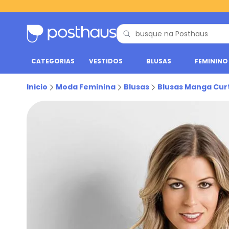
CATEGORIAS
VESTIDOS
BLUSAS
FEMININO
Inicio
Moda Feminina
Blusas
Blusas Manga Cur