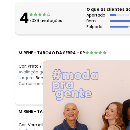
O que as clientes 
4
Apertado
7039
avaliações
Bom
Folgado
MIRENE
-
TABOAO DA SERRA - SP
Cor:
Preto
/
GG
Avaliação geral do produto:
Incrível
Largura:
Bom
Comprimento:
Bom
MIRENE
-
TABOAO DA SERRA - SP
Cor:
Vermelho
/
GG