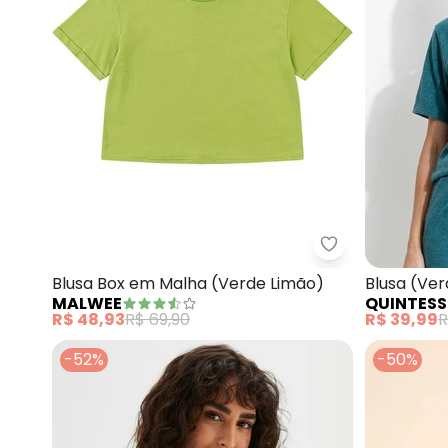
Malwee - Blusa
Blusa Box em Malha (Verde Limão)
Blusa (Ve
MALWEE
QUINTESS
R$ 48,93
R$ 69,90
R$ 39,99
R
-52%
-50%