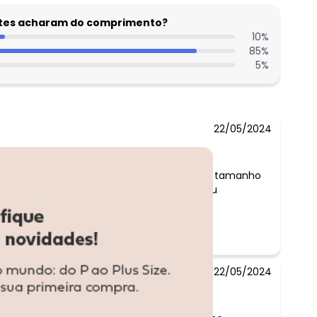
entes acharam do comprimento?
10
%
85
%
5
%
22/05/2024
Comentário:
A blusa preta é bem fresquinho, tamanho
gg excelente, preço acessível. Eu
recomendo.
22/05/2024
Comentário: