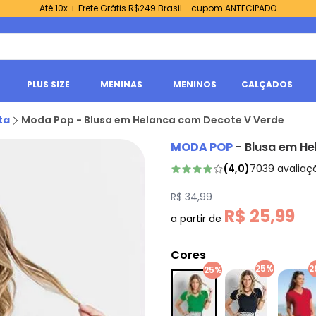
Até 10x + Frete Grátis R$249 Brasil - cupom ANTECIPADO
PLUS SIZE
MENINAS
MENINOS
CALÇADOS
ta
Moda Pop - Blusa em Helanca com Decote V Verde
MODA POP
-
Blusa em He
(
4,0
)
7039
avaliaç
R$ 34,99
R$ 25,99
a partir de
Cores
25%
2
25%