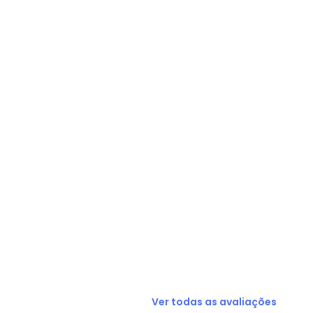
N/D*
N/D*
N/D*
R$ 30,99
R$ 30,99
R$ 30,99
R$ 30,99
Ver todas as avaliações