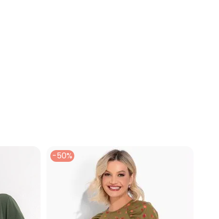
a em Helanca Decote V Vermelha
-50%