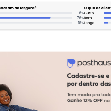
acharam da largura?
O que as cli
6
%
Curto
76
%
Bom
18
%
Longo