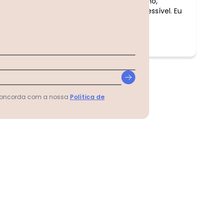
A blusa vermelha é bem fresquinho,
tamanho gg excelente, preço acessível. Eu
recomendo.
 concorda com a nossa
Política de