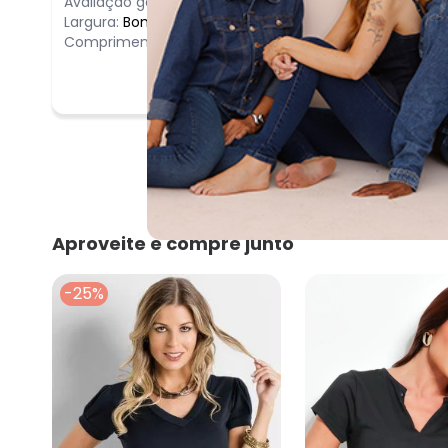
Avaliação geral do produto:
Ótimo
Largura:
Bom
Comprimento:
Bom
Aproveite e compre junto
-25%