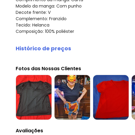
Modelo da manga: Com punho
Decote frente: V
Complemento: Franzido
Tecido: Helanca
Composição: 100% poliéster
Histórico de preços
O preço apresentado abaixo é o menor oferecido em al
agosto/2026
Fotos das Nossas Clientes
julho/2026
junho/2026
maio/2026
abril/2026
março/2026
fevereiro/2026
Avaliações