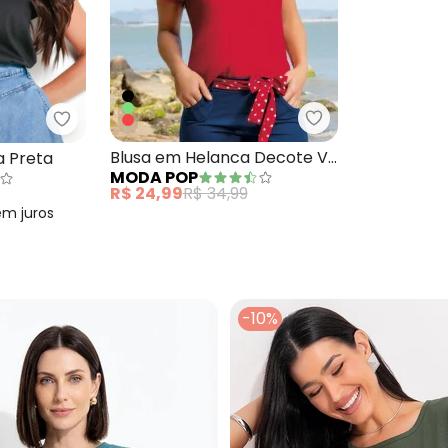
lanca com Decote V Preta
Moda Pop - Blus
Quintess - Blusa Manga Curta Preta
Blusa em Helanca Decote V
a Preta
MODA POP
Vermelha
R$ 24,99
R$ 34,99
em
juros
-10%