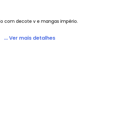
lo com decote v e mangas império.
 Decote V Verde
... Ver mais detalhes