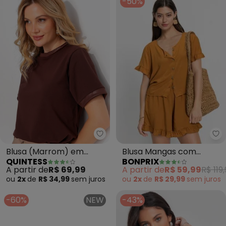
-50%
bo
Quintess - Blusa (Marrom) em 
Blusa Mangas com
Blusa (Marrom) em
BONPRIX
QUINTESS
Babado (Caramelo)
Malha de Algodão
A partir de
R$ 59,99
R$ 119
A partir de
R$ 69,99
ou
2x
de
R$ 29,99
sem
juros
ou
2x
de
R$ 34,99
sem
juros
-60%
NEW
-43%