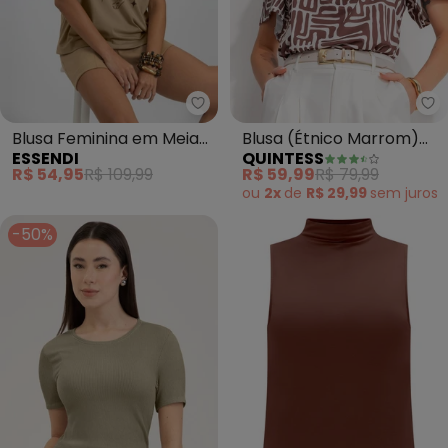
Essendi - Blusa Feminina em M
Qu
Blusa Feminina em Meia
Blusa (Étnico Marrom)
ESSENDI
QUINTESS
Malha (Marrom)
em Malha Fria
R$ 54,95
R$ 109,99
R$ 59,99
R$ 79,99
ou
2x
de
R$ 29,99
sem
juros
-50%