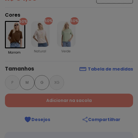
Cores
50%
50%
50%
Natural
Verde
Marrom
Tamanhos
Tabela de medidas
P
M
G
XG
Adicionar na sacola
Desejos
Compartilhar