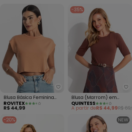
-35%
Rovitex - Blusa Básica Feminin
Qu
Blusa Básica Feminina
Blusa (Marrom) em
ROVITEX
QUINTESS
Viscotorcion (Marrom)
Malha Canelada
R$ 44,99
A partir de
R$ 44,99
R$ 69,
-20%
NEW