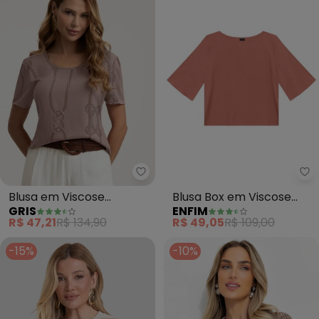
Gris - Blusa em Viscose (Marro
En
Blusa em Viscose
Blusa Box em Viscose
GRIS
ENFIM
(Marrom)
(Terracota)
R$ 47,21
R$ 134,90
R$ 49,05
R$ 109,00
-15%
-10%