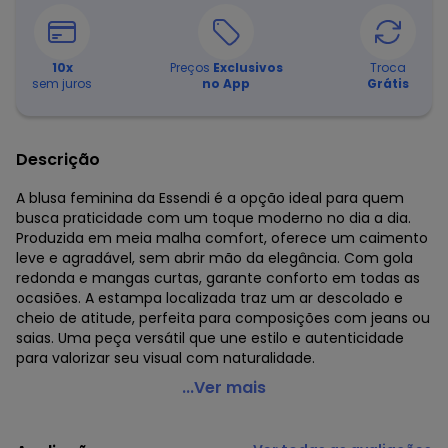
10
x
Preços
Exclusivos
Troca
sem juros
no App
Grátis
Descrição
A blusa feminina da Essendi é a opção ideal para quem
busca praticidade com um toque moderno no dia a dia.
Produzida em meia malha comfort, oferece um caimento
leve e agradável, sem abrir mão da elegância. Com gola
redonda e mangas curtas, garante conforto em todas as
ocasiões. A estampa localizada traz um ar descolado e
cheio de atitude, perfeita para composições com jeans ou
saias. Uma peça versátil que une estilo e autenticidade
para valorizar seu visual com naturalidade.
Essendi - Blusa Feminina em Meia Malha Estampada
...Ver mais
Marrom
Código do produto: 7908817