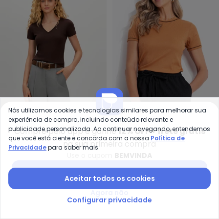
Nós utilizamos cookies e tecnologias similares para melhorar sua
Essendi - Blusa Feminina em M
Qu
experiência de compra, incluindo conteúdo relevante e
Blusa Feminina em Malha
Blusa (Caramelo) em
publicidade personalizada. Ao continuar navegando, entendemos
Compre pelo app e ganhe
12% OFF + frete grátis
ESSENDI
QUINTESS
(Marrom)
Ribana Canelada
que você está ciente e concorda com a nossa
Política de
R$ 51,95
R$ 64,99
A partir de
R$ 69,99
na sua primeira compra
Privacidade
para saber mais.
ou
2x
de
R$ 34,99
sem
juros
Use o cupom
BEMVINDA
Baixar app Posthaus
-3%
-10%
Aceitar todos os cookies
Agora não
Configurar privacidade