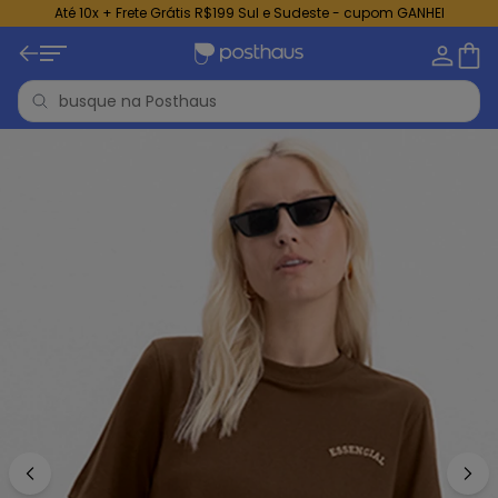
Até 10x + Frete Grátis R$199 Sul e Sudeste - cupom GANHEI