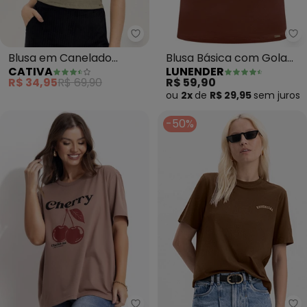
Cativa - 
Lu
Blusa em Canelado
Blusa Básica com Gola
CATIVA
LUNENDER
(Marrom Claro)
Alta em Malha (Marrom)
R$ 34,95
R$ 69,90
R$ 59,90
ou
2x
de
R$ 29,95
sem
juros
-50%