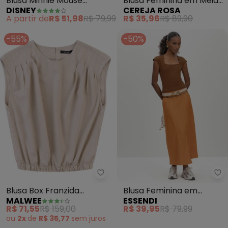
Blusa Feminina em Meia
Blusa Minnie Mouse
CEREJA ROSA
DISNEY
Malha com Gola Alta
(Marrom)
R$ 35,96
R$ 89,90
A partir de
R$ 51,98
R$ 79,99
(Marrom)
-55%
-50%
Malwee - Blusa Box Franzida (A
Es
Blusa Box Franzida
Blusa Feminina em
MALWEE
ESSENDI
(Atupe)
Cotton (Marrom)
R$ 71,55
R$ 159,00
R$ 39,95
R$ 79,99
ou
2x
de
R$ 35,77
sem
juros