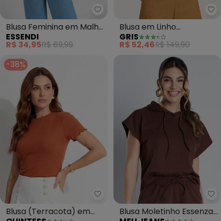
Essendi - Blusa Feminina em M
Gr
Blusa Feminina em Malha
Blusa em Linho
ESSENDI
GRIS
(Marrom)
(Caramelo)
R$ 34,95
R$ 69,99
R$ 52,46
R$ 149,90
-38%
Quintess - Blusa (Terracota) 
Me
Blusa (Terracota) em
Blusa Moletinho Essenza