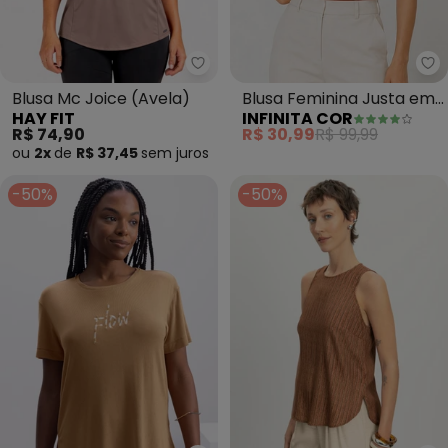
Hay Fit - Blusa Mc Joice (Avela)
In
Blusa Mc Joice (Avela)
Blusa Feminina Justa em
HAY FIT
INFINITA COR
Malha Classic (Marrom)
R$ 74,90
R$ 30,99
R$ 99,99
ou
2x
de
R$ 37,45
sem
juros
-50%
-50%