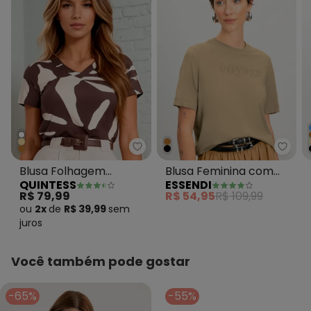
Quintess - Blusa Folhagem Org
Essen
Blusa Folhagem
Blusa Feminina com
QUINTESS
ESSENDI
Orgânica em Malha de
Strass Marrom
R$ 79,99
R$ 54,95
R$ 109,99
Viscose Crep
ou
2x
de
R$ 39,99
sem
juros
Você também pode gostar
-65%
-55%