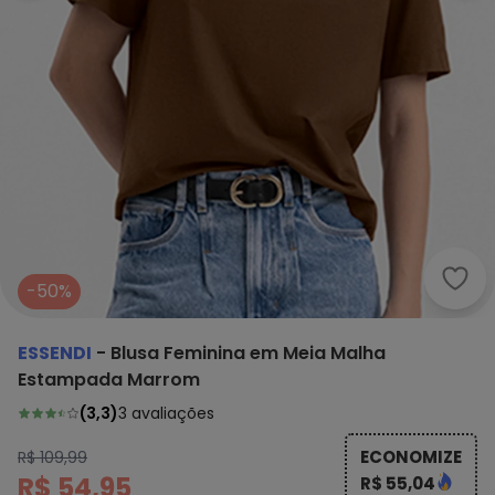
Esse
-50%
ESSENDI
-
Blusa Feminina em Meia Malha
Estampada Marrom
(
3,3
)
3
avaliações
ECONOMIZE
R$ 109,99
R$ 54,95
R$ 55,04