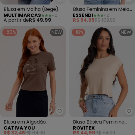
Multimarcas - Blusa em Malha 
Es
Blusa em Malha (Bege)
Blusa Feminina em Meia
MULTIMARCAS
ESSENDI
Malha Estampada
A partir de
R$ 49,99
R$ 54,95
R$ 109,99
(Marrom)
-50%
NEW
-18%
NEW
Ro
Ca
Blusa em Algodão
Blusa Básica Feminina
CATIVA YOU
ROVITEX
(Marrom Escuro)
Viscotorcion (Marrom)
R$ 32,45
R$ 64,90
R$ 44,99
R$ 54,99