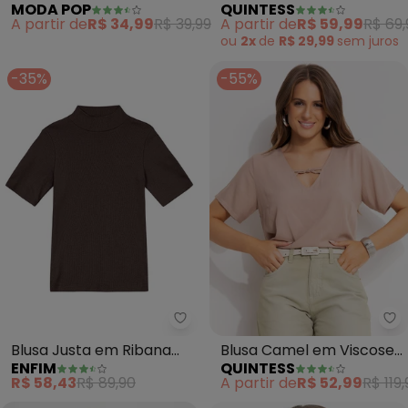
MODA POP
QUINTESS
Malha de Algodão
Caramelo) em Malha de
A partir de
R$ 34,99
R$ 39,99
A partir de
R$ 59,99
R$ 69,
Viscose
ou
2x
de
R$ 29,99
sem
juros
-35%
-55%
Enfim - Blusa Justa em Ribana
Qu
Blusa Justa em Ribana
Blusa Camel em Viscose
ENFIM
QUINTESS
Canelada (Marrom
Plana com Decote V e
R$ 58,43
R$ 89,90
A partir de
R$ 52,99
R$ 119,
Escuro)
Detalhe de Nó