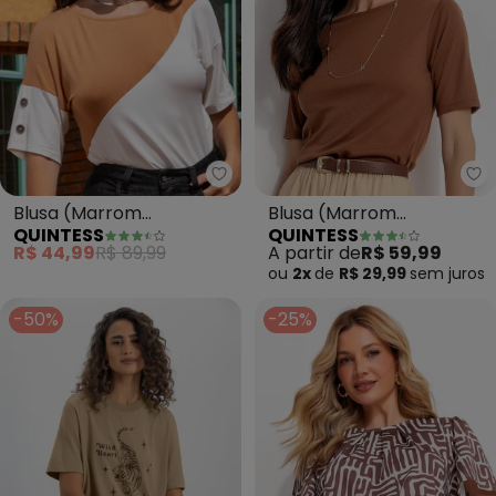
Quintess - Blusa (Marrom Ame
Qu
Blusa (Marrom
Blusa (Marrom
QUINTESS
QUINTESS
Amendoado) em Malha
Amendoado) em Malha
R$ 44,99
R$ 89,99
A partir de
R$ 59,99
de Viscose
Canelada
ou
2x
de
R$ 29,99
sem
juros
-50%
-25%