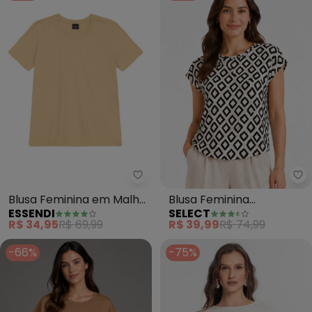
Essendi - Blusa Feminina em Ma
Se
Blusa Feminina em Malha
Blusa Feminina
ESSENDI
SELECT
(Natural)
Estampada (Bege)
R$ 34,95
R$ 69,99
R$ 39,99
R$ 74,99
-66%
-75%