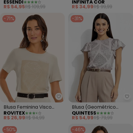
ESSENDI
INFINITA COR
(Natural)
Estampa (Bege)
R$ 54,95
R$ 109,99
R$ 34,99
R$ 99,99
-71%
-31%
Rovitex - Blusa Feminina Visco
Qu
Blusa Feminina Visco
Blusa (Geométrico
ROVITEX
QUINTESS
Creponada (Bege)
Listrado) em Canelado
R$ 26,99
R$ 94,99
R$ 54,99
R$ 79,99
-50%
-46%