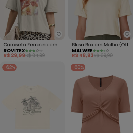
Rovitex - Camiseta Feminina e
Ma
Camiseta Feminina em
Blusa Box em Malha (Off
ROVITEX
MALWEE
Meia Malha (Bege)
White)
R$ 29,99
R$ 84,99
R$ 48,93
R$ 69,90
-62%
-60%