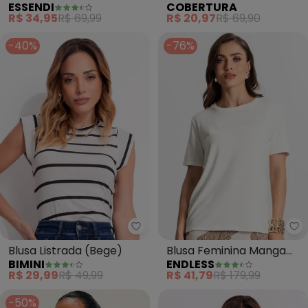
ESSENDI
COBERTURA
Curta (Bege)
R$ 34,95
R$ 69,99
R$ 20,97
R$ 69,90
-40%
-76%
Bimini - Blusa Listrada (Bege)
En
Blusa Listrada (Bege)
Blusa Feminina Manga
BIMINI
ENDLESS
Curta (Bege)
R$ 29,99
R$ 49,99
R$ 41,79
R$ 179,99
-50%