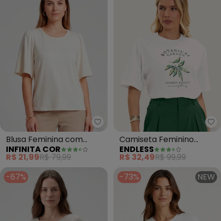
Infinita Cor - Blusa Feminina 
En
Blusa Feminina com
Camiseta Feminino
INFINITA COR
ENDLESS
Manga Godê (Bege)
Manga Curta Meia Malha
R$ 21,99
R$ 79,99
R$ 32,49
R$ 99,99
(Bege)
-67%
-73%
NEW