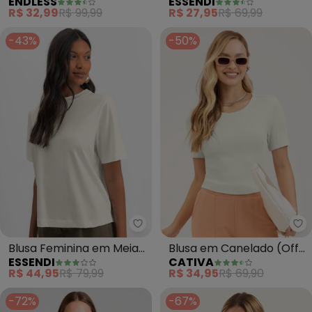
ENDLESS
ESSENDI
Curta (Bege)
em Ribana (Natural)
R$ 32,99
R$ 99,99
R$ 27,95
R$ 69,99
-43%
-50%
Essendi - Blusa Feminina em Me
Blusa Feminina em Meia
Blusa em Canelado (Off
ESSENDI
CATIVA
Malha (Natural)
White)
R$ 44,95
R$ 79,99
R$ 34,95
R$ 69,90
-72%
-67%