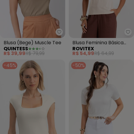
Quintess - Blusa (Bege) Muscle
Ro
Blusa (Bege) Muscle Tee
Blusa Feminina Básica
QUINTESS
ROVITEX
Visco Maquinetada
R$ 39,99
R$ 79,99
R$ 54,99
R$ 64,99
(Bege)
-45%
-50%