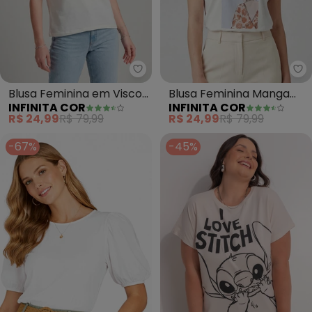
Infinita Cor - Blusa Feminina em
In
Blusa Feminina em Visco
Blusa Feminina Manga
INFINITA COR
INFINITA COR
Tricot (Bege)
Curta (Bege)
R$ 24,99
R$ 79,99
R$ 24,99
R$ 79,99
-67%
-45%