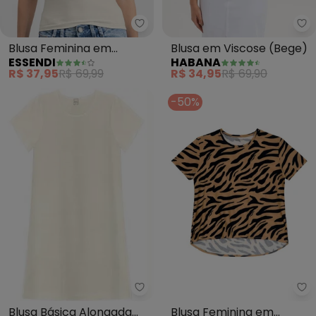
Essendi - Blusa Feminina em Co
Blusa Feminina em
Blusa em Viscose (Bege)
ESSENDI
HABANA
Cotton (Natural)
R$ 37,95
R$ 69,99
R$ 34,95
R$ 69,90
-50%
Rovitex - Blusa Básica Alongad
Es
Blusa Básica Alongada
Blusa Feminina em