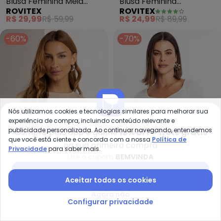
Blusa Feminina Meia
Blusa Feminina
ROVITEX
ROVITEX
Malha 30 Básica (Bege)
Viscotorcion (Bege)
R$ 29,99
R$ 59,99
R$ 24,99
R$ 89,99
-60%
-70%
Nós utilizamos cookies e tecnologias similares para melhorar sua
experiência de compra, incluindo conteúdo relevante e
publicidade personalizada. Ao continuar navegando, entendemos
Compre pelo app e ganhe
12% OFF + frete grátis
que você está ciente e concorda com a nossa
Política de
na sua primeira compra
Privacidade
para saber mais.
Use o cupom
BEMVINDA
Marialícia - Blusa Feminina co
Ro
Baixar app Posthaus
Aceitar todos os cookies
Blusa Feminina com
Blusa Canelada com
Agora não
MARIALÍCIA
ROVITEX
Bordado (Bege)
Decote Princesa (Bege)
Configurar privacidade
R$ 51,96
R$ 129,90
R$ 26,99
R$ 89,99