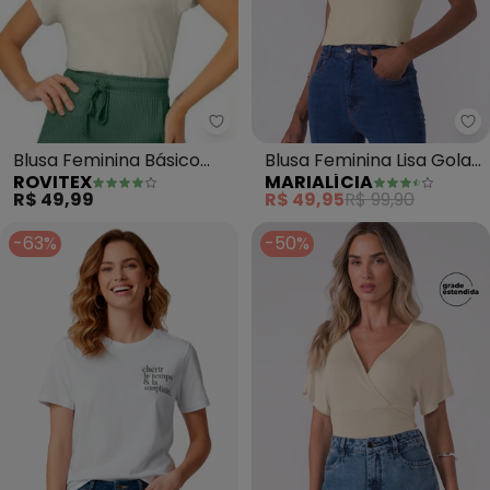
Rovitex - Blusa Feminina Básico
Ma
Blusa Feminina Básico
Blusa Feminina Lisa Gola
ROVITEX
MARIALÍCIA
(Bege)
Alta (Bege)
R$ 49,99
R$ 49,95
R$ 99,90
-63%
-50%