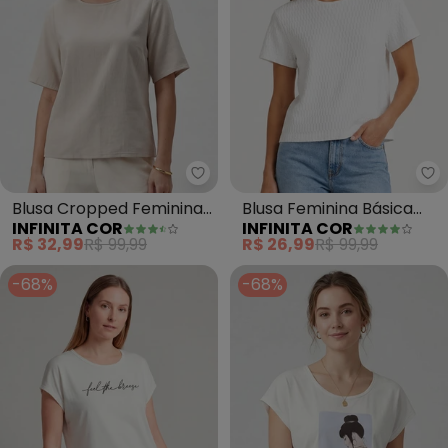
Infinita Cor - Blusa Cropped F
In
Blusa Cropped Feminina
Blusa Feminina Básica
INFINITA COR
INFINITA COR
em Viscose (Bege)
Malha Uir (Bege)
R$ 32,99
R$ 99,99
R$ 26,99
R$ 99,99
-68%
-68%