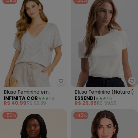
-59%
-50%
Infinita Cor - Blusa Feminina em
Es
Blusa Feminina em
Blusa Feminina (Natural)
INFINITA COR
ESSENDI
Viscolinho (Bege)
R$ 40,99
R$ 99,99
R$ 29,95
R$ 59,99
-50%
-42%