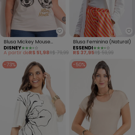
Disney - Blusa Mickey Mouse (B
Es
Blusa Mickey Mouse
Blusa Feminina (Natural)
DISNEY
ESSENDI
(Bege)
A partir de
R$ 51,98
R$ 79,99
R$ 37,95
R$ 59,99
-73%
-50%