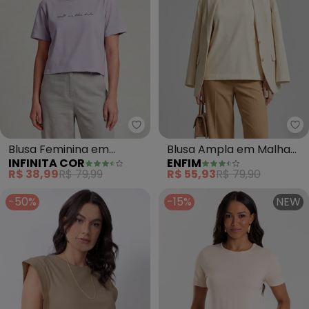
Infinita Cor - Blusa Feminina e
En
Blusa Feminina em
Blusa Ampla em Malha
INFINITA COR
ENFIM
Molecotton Viscose
(Off White)
R$ 38,99
R$ 79,99
R$ 55,93
R$ 79,90
(Bege)
-50%
-15%
NEW