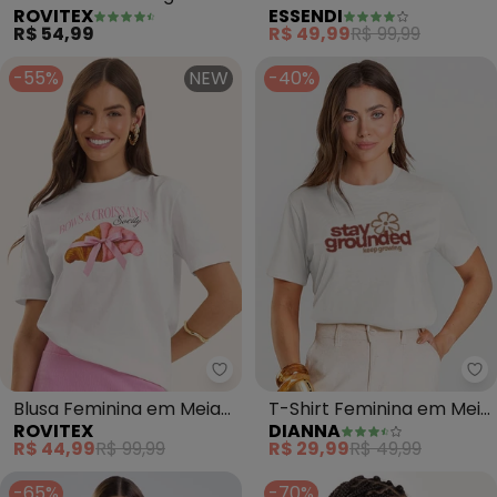
ROVITEX
ESSENDI
Feminina (Bege)
Viscolycra (Bege)
R$ 54,99
R$ 49,99
R$ 99,99
-55%
NEW
-40%
Rovitex - Blusa Feminina em Me
Di
Blusa Feminina em Meia
T-Shirt Feminina em Meia
ROVITEX
DIANNA
Malha (Bege)
Malha (Bege)
R$ 44,99
R$ 99,99
R$ 29,99
R$ 49,99
-65%
-70%