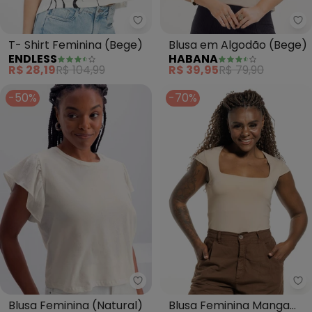
Endless - T- Shirt Feminina (Be
Ha
T- Shirt Feminina (Bege)
Blusa em Algodão (Bege)
ENDLESS
HABANA
R$ 28,19
R$ 104,99
R$ 39,95
R$ 79,90
-50%
-70%
Essendi - Blusa Feminina (Natur
Co
Blusa Feminina (Natural)
Blusa Feminina Manga