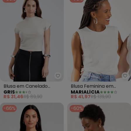
Gris - Blusa em Canelado Avelu
Ma
Blusa em Canelado
Blusa Feminina em
GRIS
MARIALÍCIA
Aveludado (Off White)
Moletinho (Bege)
R$ 31,46
R$ 89,90
R$ 41,97
R$ 139,90
-66%
-60%