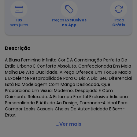
10
x
Preços
Exclusivos
Troca
sem juros
no App
Grátis
Descrição
A Blusa Feminina Infinita Cor É A Combinação Perfeita De
Estilo Urbano E Conforto Absoluto. Confeccionada Em Meia
Malha De Alta Qualidade, A Peça Oferece Um Toque Macio
E Excelente Respirabilidade Para O Dia A Dia. Seu Diferencial
Está Na Modelagem Com Manga Deslocada, Que
Proporciona Um Visual Moderno, Despojado E Com
Caimento Relaxado. A Estampa Frontal Exclusiva Adiciona
Personalidade E Atitude Ao Design, Tornando-A Ideal Para
Compor Looks Casuais Cheios De Autenticidade E Bem-
Estar.
Infinita Cor - Blusa Feminina Meia Malha com Estampa
...Ver mais
Bege