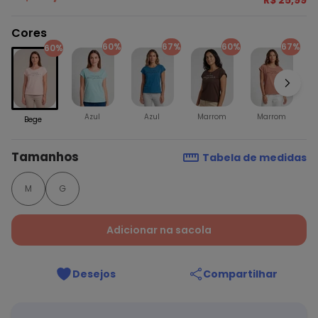
R$ 25,99
Cores
60%
67%
60%
67%
60%
Azul
Azul
Marrom
Marrom
Bege
Tamanhos
Tabela de medidas
M
G
Adicionar na sacola
Desejos
Compartilhar