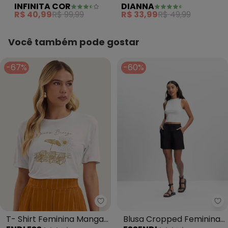
INFINITA COR
DIANNA
N/D*
Viscolinho Bege
Estampa de Frutas
março/2026
R$ 40,99
R$ 99,99
R$ 33,99
R$ 49,99
N/D*
fevereiro/2026
Bege
Você também pode gostar
-67%
-60%
Endless - T- Shirt Feminina Ma
Es
T- Shirt Feminina Manga
Blusa Cropped Feminina