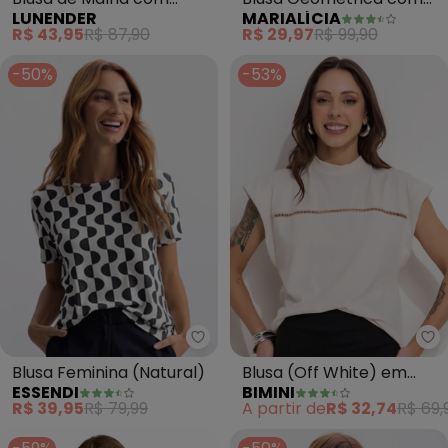
MARIALÍCIA
LUNENDER
Amarração Marialícia
Mangas Curtas (Bege)
R$ 29,97
R$ 99,90
R$ 43,95
R$ 87,90
(Bege)
-50%
-53%
Essendi - Blusa Feminina (Natur
Bi
Blusa Feminina (Natural)
Blusa (Off White) em
ESSENDI
BIMINI
Malha de Algodão
R$ 39,95
R$ 79,99
A partir de
R$ 32,74
R$ 69,