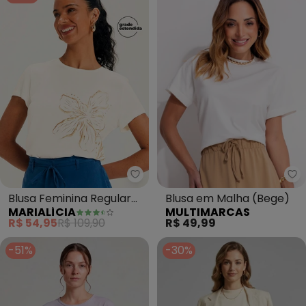
Marialícia - Blusa Feminina Regu
Mu
Blusa Feminina Regular
Blusa em Malha (Bege)
MARIALÍCIA
MULTIMARCAS
Floral (Bege)
R$ 54,95
R$ 109,90
R$ 49,99
-51%
-30%