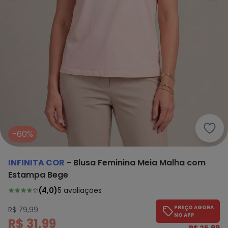
Infi
-60%
INFINITA COR
-
Blusa Feminina Meia Malha com
Estampa Bege
(
4,0
)
5
avaliações
PREÇO AGORA
R$ 79,99
NO APP
R$ 31,99