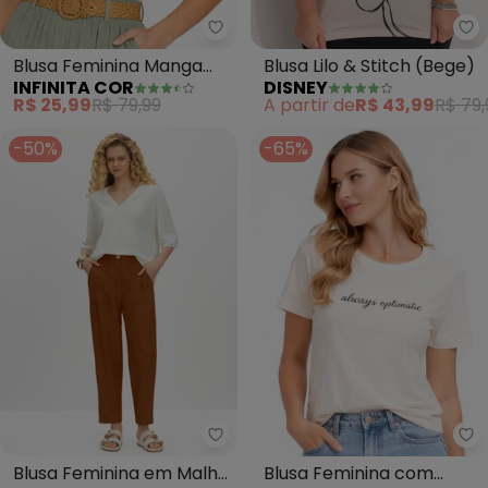
Infinita Cor - Blusa Feminina 
Di
Blusa Feminina Manga
Blusa Lilo & Stitch (Bege)
INFINITA COR
DISNEY
com Volume (Bege)
R$ 25,99
R$ 79,99
A partir de
R$ 43,99
R$ 79,
-50%
-65%
Essendi - Blusa Feminina em Ma
In
Blusa Feminina em Malha
Blusa Feminina com