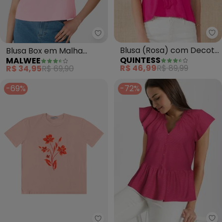
Qu
Malwee - Blusa Box em Malha (
Blusa (Rosa) com Decote
Blusa Box em Malha
QUINTESS
MALWEE
Transpassado
(Rosa Claro)
R$ 46,99
R$ 89,99
R$ 34,95
R$ 69,90
-69%
-72%