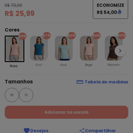
ECONOMIZE
R$ 79,99
R$ 25,99
R$ 54,00
Cores
67%
60%
60%
60%
60%
Azul
Azul
Bege
Marrom
Rosa
Tamanhos
Tabela de medidas
M
G
Adicionar na sacola
Desejos
Compartilhar