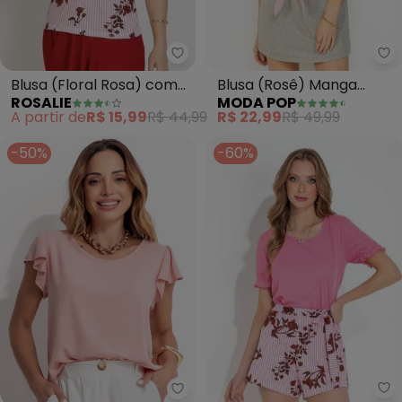
Rosalie - Blusa (Floral Rosa) c
Mo
Blusa (Floral Rosa) com
Blusa (Rosê) Manga
ROSALIE
MODA POP
Botões
Curta com Amarração
A partir de
R$ 15,99
R$ 44,99
R$ 22,99
R$ 49,99
-50%
-60%
Mo
Bimini - Blusa em Viscose com 