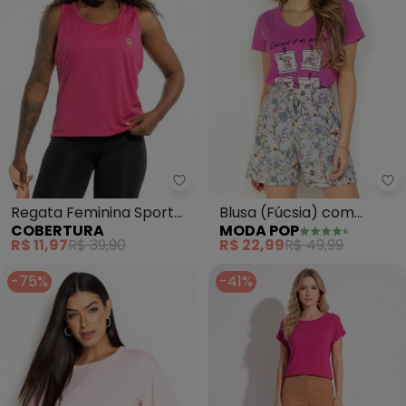
Mo
Blusa (Fúcsia) com
Regata Feminina Sport
MODA POP
COBERTURA
Estampa Localizada
Nadador (Rosa)
R$ 22,99
R$ 49,99
R$ 11,97
R$ 39,90
-75%
-41%