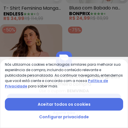
bo
Endless - T- Shirt Feminina Ma
Blusa com Babado na
T- Shirt Feminina Manga
BONPRIX
ENDLESS
Barra (Pink)
Curta (Rosa)
R$ 24,99
R$ 89,99
R$ 34,99
R$ 114,99
-50%
-75%
Nós utilizamos cookies e tecnologias similares para melhorar sua
experiência de compra, incluindo conteúdo relevante e
publicidade personalizada. Ao continuar navegando, entendemos
Compre pelo app e ganhe
12% OFF + frete grátis
que você está ciente e concorda com a nossa
Política de
na sua primeira compra
Privacidade
para saber mais.
Use o cupom
BEMVINDA
Baixar app Posthaus
Aceitar todos os cookies
Doce Trama - Blusa de Manga C
bo
Agora não
Blusa de Manga Curta em
Blusa (Floral Romântico)
Configurar privacidade
DOCE TRAMA
BONPRIX
Tricot Flamê (Rosa)
em Malha Fria
R$ 49,95
R$ 99,90
R$ 19,99
R$ 79,99