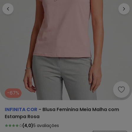
Infi
-67%
INFINITA COR
-
Blusa Feminina Meia Malha com
Estampa Rosa
(
4,0
)
5
avaliações