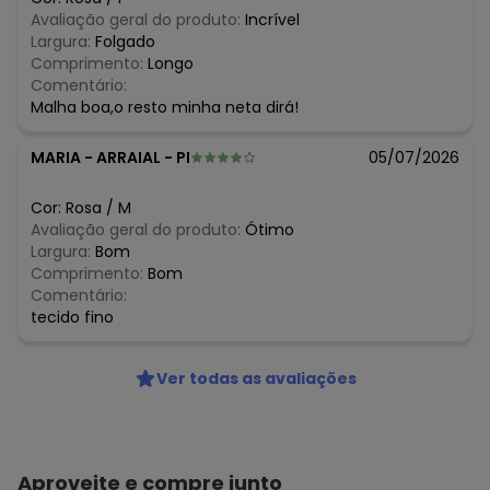
R$ 31,99
junho/2026
Avaliação geral do produto:
Incrível
N/D*
maio/2026
Largura:
Folgado
N/D*
abril/2026
Comprimento:
Longo
N/D*
março/2026
Comentário:
N/D*
fevereiro/2026
Malha boa,o resto minha neta dirá!
MARIA
-
ARRAIAL - PI
05/07/2026
Cor:
Rosa
/
M
Avaliação geral do produto:
Ótimo
Largura:
Bom
Comprimento:
Bom
Comentário:
tecido fino
Ver todas as avaliações
Aproveite e compre junto