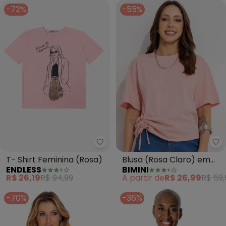
-72%
-55%
Endless - T- Shirt Feminina (Ros
Bi
T- Shirt Feminina (Rosa)
Blusa (Rosa Claro) em
ENDLESS
BIMINI
Malha de Algodão
R$ 26,19
R$ 94,99
A partir de
R$ 26,99
R$ 59,
-70%
-36%