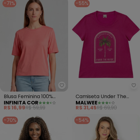
-71%
-55%
Infinita Cor - Blusa Feminina 10
Ma
Blusa Feminina 100%
Camiseta Under The
INFINITA COR
MALWEE
Poliéster Básica (Rosa)
Shade em Malha (Fúcsia)
R$ 16,99
R$ 59,99
R$ 31,45
R$ 69,90
-70%
-54%