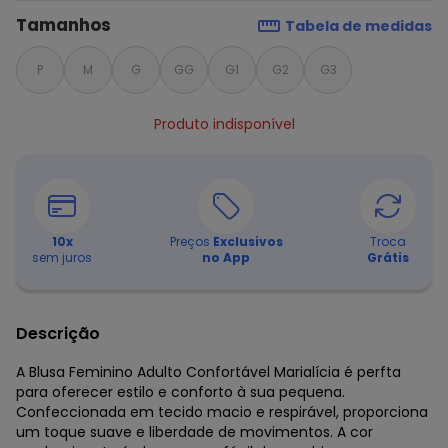
Tamanhos
Tabela de medidas
P
M
G
GG
G1
G2
G3
Produto indisponível
10
x
Preços
Exclusivos
Troca
sem juros
no App
Grátis
Descrição
A Blusa Feminino Adulto Confortável Marialícia é perfta
para oferecer estilo e conforto à sua pequena.
Confeccionada em tecido macio e respirável, proporciona
um toque suave e liberdade de movimentos. A cor