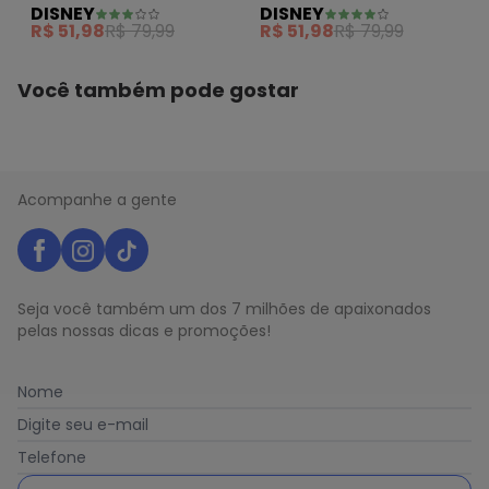
DISNEY
DISNEY
White
Bege
R$ 51,98
R$ 79,99
R$ 51,98
R$ 79,99
Você também pode gostar
Acompanhe a gente
Seja você também um dos 7 milhões de apaixonados
pelas nossas dicas e promoções!
Nome
Digite seu e-mail
Telefone