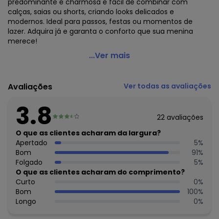
predominante é charmosa e fácil de combinar com
calças, saias ou shorts, criando looks delicados e
modernos. Ideal para passos, festas ou momentos de
lazer. Adquira já e garanta o conforto que sua menina
merece!
Marialícia - Blusa Feminino Adulto Bege
...Ver mais
Código do produto: 7443959
Modelagem: Ampla
Avaliações
Ver todas as avaliações
Comprimento da manga: Longa
Modelo da manga: Ampla
3.8
Forro: Não
22
avaliações
Cinto: Não acompanha
Decote frente: Redondo
O que as clientes acharam da largura?
Fornecedor: ELIAN INDUSTRIA TEXTIL LTDA / CNPJ
Apertado
5
%
82.698.085/0001-98
Bom
91
%
Feito: no Brasil
Folgado
5
%
Cuidados para conservação do produto: Lavagem a mão
O que as clientes acharam do comprimento?
Não alvejar Não secar em tambor Secagem em varal
Curto
0
%
Temperatura máxima da base do ferro a 110° C sem vapor
Bom
100
%
Não limpar a seco
Longo
0
%
Tecido: Istambul