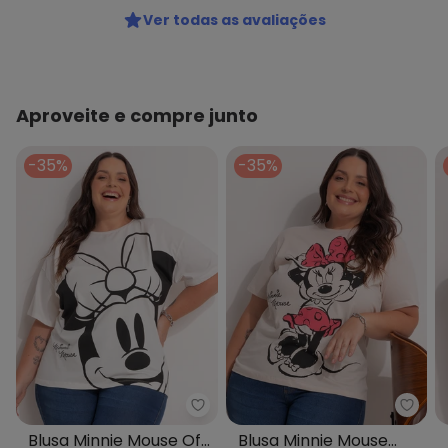
Ver todas as avaliações
Aproveite e compre junto
-35%
-35%
Disney - Blusa Minnie Mouse Off
Disne
Blusa Minnie Mouse Off
Blusa Minnie Mouse