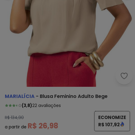
Mari
MARIALÍCIA
-
Blusa Feminino Adulto Bege
(
3,8
)
22
avaliações
ECONOMIZE
R$ 134,90
R$ 26,98
R$ 107,92
a partir de