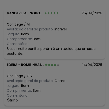
Composição: 100% algodão
Histórico de preços
VANDERLEA
-
SOROCABA - SP
26/04/2026
O preço apresentado abaixo é o menor oferecido em
algum dia do mês, para o menor tamanho disponível.
Cor:
Bege
/
M
N/D*
agosto/2026
Avaliação geral do produto:
Incrível
R$ 30,98
julho/2026
Largura:
Bom
R$ 26,98
junho/2026
Comprimento:
Bom
N/D*
maio/2026
Comentário:
R$ 53,96
abril/2026
Blusa muito bonita, porém é um.tecido que amassa
R$ 53,96
março/2026
bastante.
R$ 53,96
fevereiro/2026
EDERA
-
BOMBINHAS - SC
14/04/2026
Cor:
Bege
/
GG
Avaliação geral do produto:
Ótimo
Largura:
Bom
Comprimento:
Bom
Comentário:
Ótimo