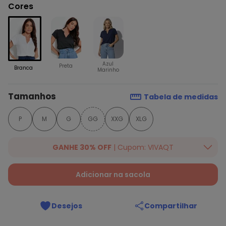
Cores
Azul
Preta
Branca
Marinho
Tamanhos
Tabela de medidas
P
M
G
GG
XXG
XLG
GANHE 30% OFF
| Cupom: VIVAQT
Ganhe 30% OFF Extra em qualquer valor, usando o cupom:
VIVAQT. Válido para toda loja Quintess, somente hoje
Adicionar na sacola
08/08/2026.
Desejos
Compartilhar