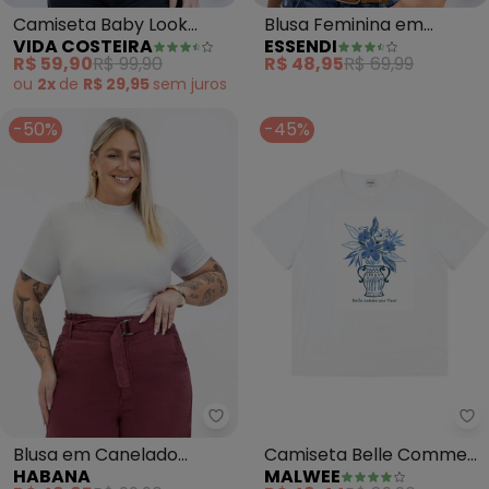
Camiseta Baby Look
Blusa Feminina em
VIDA COSTEIRA
ESSENDI
Brasil Copa Branca
Algodão (Branco)
R$ 59,90
R$ 99,90
R$ 48,95
R$ 69,99
(Branco)
ou
2x
de
R$ 29,95
sem
juros
-50%
-45%
Habana - Blusa em Canelado (
Ma
Blusa em Canelado
Camiseta Belle Comme
HABANA
MALWEE
(Branco)
Une Fleur (Branco)