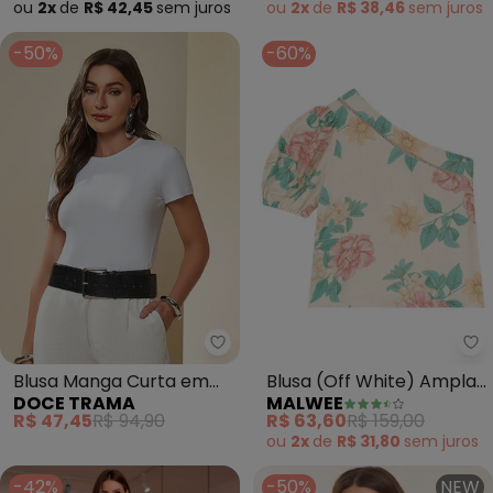
ou
2x
de
R$ 42,45
sem
juros
ou
2x
de
R$ 38,46
sem
juros
-50%
-60%
Doce Trama - Blusa Manga Cur
Ma
Blusa Manga Curta em
Blusa (Off White) Ampla
DOCE TRAMA
MALWEE
Ribana (Branco)
Floral Maquinetada
R$ 47,45
R$ 94,90
R$ 63,60
R$ 159,00
ou
2x
de
R$ 31,80
sem
juros
-42%
-50%
NEW