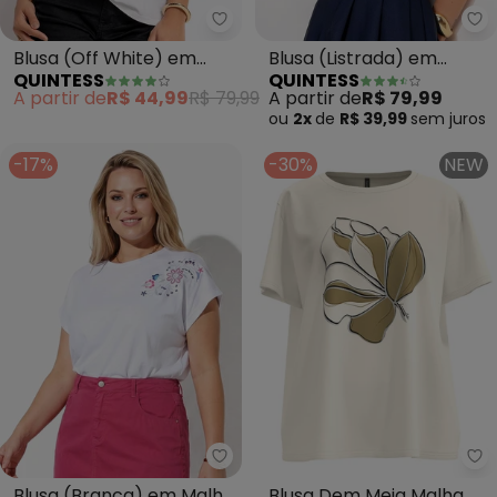
Quintess - Blusa (Off White) e
Qu
Blusa (Off White) em
Blusa (Listrada) em
QUINTESS
QUINTESS
Malha de Algodão
Malha de Algodão
A partir de
R$ 44,99
R$ 79,99
A partir de
R$ 79,99
Penteado
ou
2x
de
R$ 39,99
sem
juros
-17%
-30%
NEW
Quintess - Blusa (Branca) em M
Lu
Blusa (Branca) em Malha
Blusa Dem Meia Malha