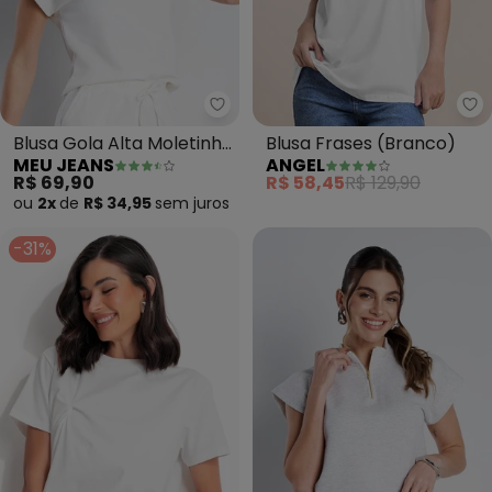
Meu Jeans - Blusa Gola Alta Mol
An
Blusa Gola Alta Moletinho
Blusa Frases (Branco)
MEU JEANS
ANGEL
(Off White)
R$ 69,90
R$ 58,45
R$ 129,90
ou
2x
de
R$ 34,95
sem
juros
-31%