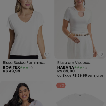
Rovitex - Blusa Básica Feminina
Ha
Blusa Básica Feminina
Blusa em Viscose
ROVITEX
HABANA
(Branco)
(Branco )
R$ 49,99
R$ 89,90
ou
3x
de
R$ 29,96
sem
juros
-7%