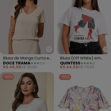
Doce Trama - Blusa de Manga C
Qu
Blusa de Manga Curta em
Blusa (Off White) em
DOCE TRAMA
QUINTESS
Tricot Flamê (Branco)
Malha de Algodão
R$ 49,95
R$ 99,90
R$ 44,99
R$ 79,99
Penteado
-50%
-50%