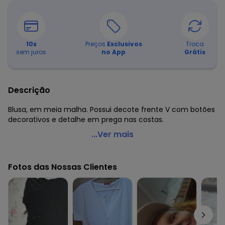
10
x
Preços
Exclusivos
Troca
sem juros
no App
Grátis
Descrição
Blusa, em meia malha. Possui decote frente V com botões
decorativos e detalhe em prega nas costas.
Quintess - Blusa Manga Curta Branca
...Ver mais
Código do produto: 3472513
Comprimento da manga: Curta
Fotos das Nossas Clientes
Decote frente: V
Complemento: Botões decorativos; pregas
Tecido: Meia malha
Composição: 100% algodão