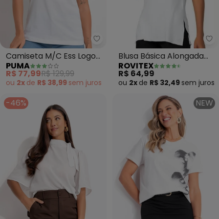
Ro
Puma - Camiseta M/C Ess Logo
Blusa Básica Alongada
Camiseta M/C Ess Logo
ROVITEX
PUMA
Feminina (Branco)
Tee W (Branco)
R$ 64,99
R$ 77,99
R$ 129,99
ou
2x
de
R$ 32,49
sem
juros
ou
2x
de
R$ 38,99
sem
juros
-46%
NEW