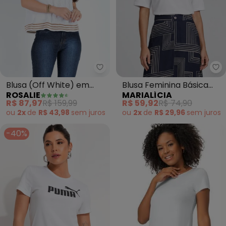
Rosalie - Blusa (Off White) em 
Ma
Blusa (Off White) em
Blusa Feminina Básica
ROSALIE
MARIALÍCIA
Tricô com Gola Alta
Gola Alta (Branco)
R$ 87,97
R$ 159,99
R$ 59,92
R$ 74,90
ou
2x
de
R$ 43,98
sem
juros
ou
2x
de
R$ 29,96
sem
juros
-40%