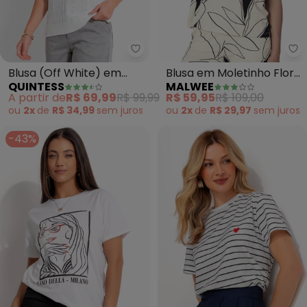
Quintess - Blusa (Off White) em
Ma
Blusa (Off White) em
Blusa em Moletinho Floral
QUINTESS
MALWEE
Tricot
(Branco)
A partir de
R$ 69,99
R$ 99,99
R$ 59,95
R$ 109,00
ou
2x
de
R$ 34,99
sem
juros
ou
2x
de
R$ 29,97
sem
juros
-43%