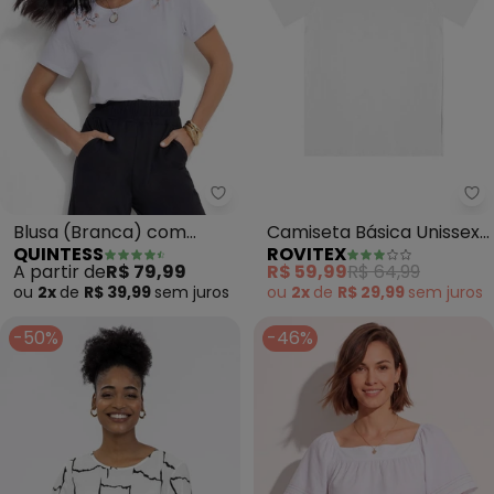
Quintess - Blusa (Branca) co
Ro
Blusa (Branca) com
Camiseta Básica Unissex
QUINTESS
ROVITEX
Bordados em Ramos
(Branco)
A partir de
R$ 79,99
R$ 59,99
R$ 64,99
ou
2x
de
R$ 39,99
sem
juros
ou
2x
de
R$ 29,99
sem
juros
-50%
-46%