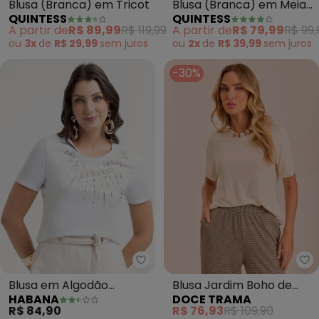
Blusa (Branca) em Tricot
Blusa (Branca) em Meia
QUINTESS
QUINTESS
Malha Texturizada Poá
A partir de
R$ 89,99
R$ 119,99
A partir de
R$ 79,99
R$ 99,
ou
3x
de
R$ 29,99
sem
juros
ou
2x
de
R$ 39,99
sem
juros
-30%
Habana - Blus
Do
Blusa em Algodão
Blusa Jardim Boho de
HABANA
DOCE TRAMA
(Branco )
Manga Curta (Branco)
R$ 84,90
R$ 76,93
R$ 109,90