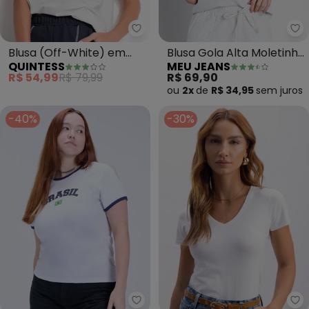
Quintess - Blusa (Off-White) e
Me
Blusa (Off-White) em
Blusa Gola Alta Moletinho
QUINTESS
MEU JEANS
Malha de Algodão
(Mescla Banana)
R$ 54,99
R$ 79,99
R$ 69,90
ou
2x
de
R$ 34,95
sem
juros
-40%
-30%
Vida Costeira - Camiseta Baby 
Es