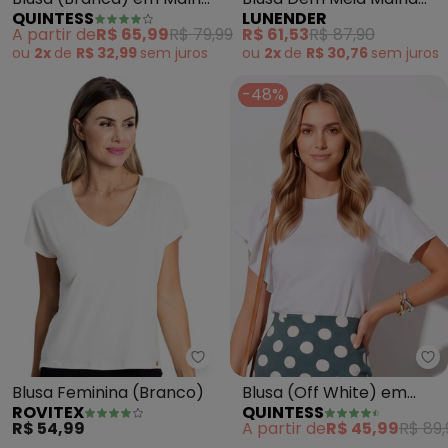
QUINTESS
LUNENDER
de Algodão
Penteada (Branco)
A partir de
R$ 65,99
R$ 79,99
R$ 61,53
R$ 87,90
ou
2x
de
R$ 32,99
sem
juros
ou
2x
de
R$ 30,76
sem
juros
-48%
Rovitex - Blusa Feminina (Branc
Qu
Blusa Feminina (Branco)
Blusa (Off White) em
ROVITEX
QUINTESS
Malha de Algodão
R$ 54,99
A partir de
R$ 45,99
R$ 89,
Penteado