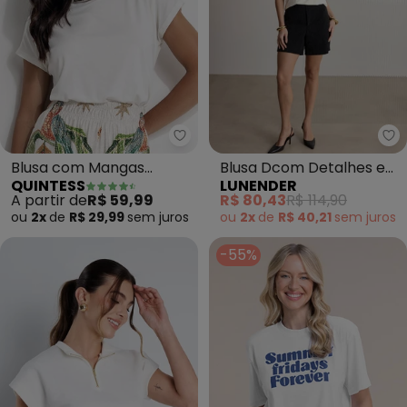
Quintess - Blusa com Mangas Cu
Lu
Blusa com Mangas
Blusa Dcom Detalhes em
QUINTESS
LUNENDER
Curtas (Off White)
Renda (Branco)
A partir de
R$ 59,99
R$ 80,43
R$ 114,90
ou
2x
de
R$ 29,99
sem
juros
ou
2x
de
R$ 40,21
sem
juros
-55%