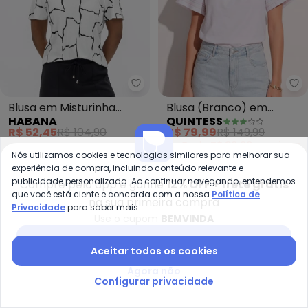
Habana - Blusa em Misturinha 
Qu
Blusa em Misturinha
Blusa (Branco) em
HABANA
QUINTESS
(Branco)
Tricoline
R$ 52,45
R$ 104,90
R$ 79,99
R$ 149,99
ou
2x
de
R$ 39,99
sem
juros
Nós utilizamos cookies e tecnologias similares para melhorar sua
experiência de compra, incluindo conteúdo relevante e
-35%
-50%
publicidade personalizada. Ao continuar navegando, entendemos
Compre pelo app e ganhe
12% OFF + frete grátis
que você está ciente e concorda com a nossa
Política de
na sua primeira compra
Privacidade
para saber mais.
Use o cupom
BEMVINDA
Baixar app Posthaus
Aceitar todos os cookies
Agora não
Configurar privacidade