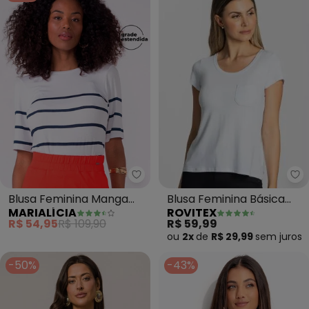
Ro
Marialícia - Blusa Feminina Man
Blusa Feminina Básica
Blusa Feminina Manga
ROVITEX
MARIALÍCIA
(Branco)
Curta Listrada (Branco)
R$ 59,99
R$ 54,95
R$ 109,90
ou
2x
de
R$ 29,99
sem
juros
-50%
-43%