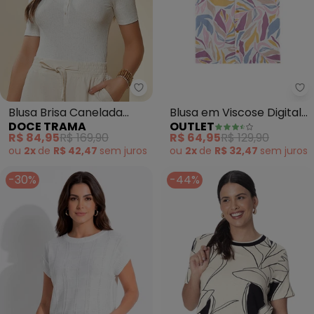
Doce Trama - Blusa Brisa Cane
Ou
Blusa Brisa Canelada
Blusa em Viscose Digital
DOCE TRAMA
OUTLET
(Branco)
Adulto Feminino (Branco)
R$ 84,95
R$ 169,90
R$ 64,95
R$ 129,90
ou
2x
de
R$ 42,47
sem
juros
ou
2x
de
R$ 32,47
sem
juros
-30%
-44%