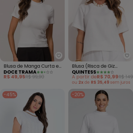
Doce Trama - Blusa de Manga 
Qu
Blusa de Manga Curta em
Blusa (Risca de Giz
DOCE TRAMA
QUINTESS
Ribana (Branco)
Branco) em Alfaiataria
R$ 49,95
R$ 99,90
A partir de
R$ 70,99
R$ 149
ou
2x
de
R$ 35,49
sem
juros
-45%
-20%