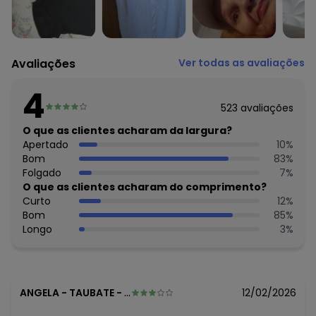
Avaliações
Ver todas as avaliações
4
523
avaliações
O que as clientes acharam da largura?
Apertado
10
%
Bom
83
%
Folgado
7
%
O que as clientes acharam do comprimento?
Curto
12
%
Bom
85
%
Longo
3
%
ANGELA
-
TAUBATE - SP
12/02/2026