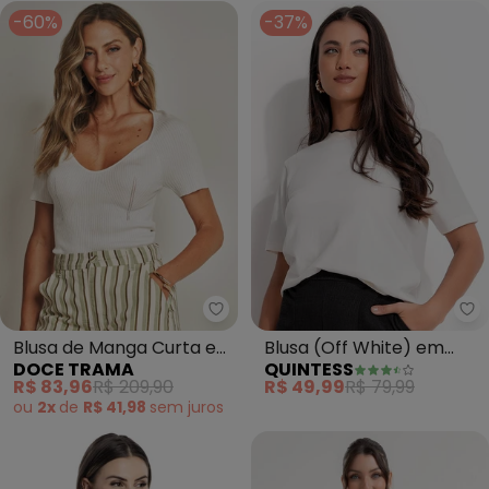
-60%
-37%
Doce Trama - Blusa de Manga C
Qu
Blusa de Manga Curta em
Blusa (Off White) em
DOCE TRAMA
QUINTESS
Tricot (Branco)
Malha de Algodão
R$ 83,96
R$ 209,90
R$ 49,99
R$ 79,99
ou
2x
de
R$ 41,98
sem
juros