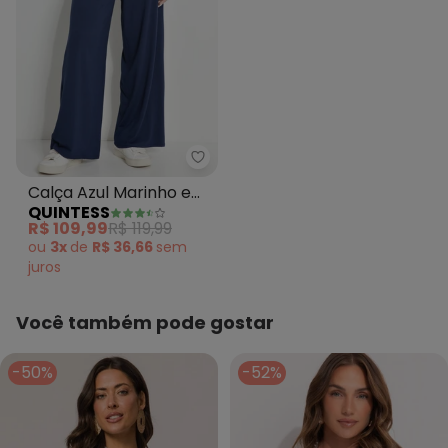
Quintess - Calça Azul Marinho 
Calça Azul Marinho em
QUINTESS
Malha de Viscose
R$ 109,99
R$ 119,99
ou
3x
de
R$ 36,66
sem
juros
Você também pode gostar
-50%
-52%