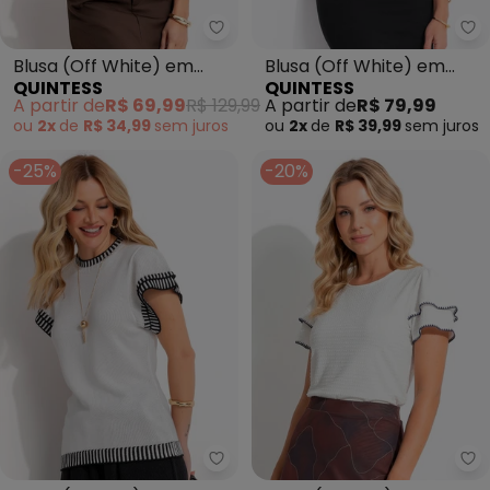
Quintess - Blusa (Off White) e
Qu
Blusa (Off White) em
Blusa (Off White) em
QUINTESS
QUINTESS
Crepe Plano
Malha de Algodão
A partir de
R$ 69,99
R$ 129,99
A partir de
R$ 79,99
Penteado
ou
2x
de
R$ 34,99
sem
juros
ou
2x
de
R$ 39,99
sem
juros
-25%
-20%
Quintess - Blusa (Branca) em Tr
Qu