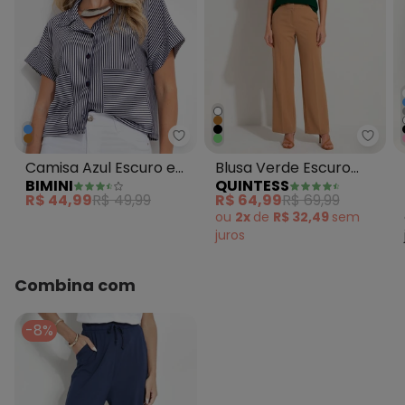
Bimini - Camisa Azul Escuro em 
Quint
Camisa Azul Escuro em
Blusa Verde Escuro
BIMINI
QUINTESS
Meia Malha Listrada
com Mangas Curtas
R$ 44,99
R$ 49,99
R$ 64,99
R$ 69,99
ou
2x
de
R$ 32,49
sem
juros
Combina com
-8%