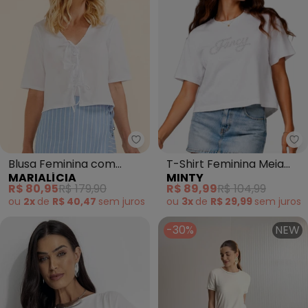
Marialícia - Blusa Feminina com
Mi
Blusa Feminina com
T-Shirt Feminina Meia
MARIALÍCIA
MINTY
Laços Frontais (Branco)
Malha com Aplique
R$ 80,95
R$ 179,90
R$ 89,99
R$ 104,99
(Branco)
ou
2x
de
R$ 40,47
sem
juros
ou
3x
de
R$ 29,99
sem
juros
-30%
NEW