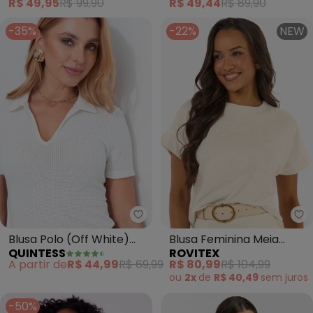
R$ 49,95
R$ 99,90
R$ 49,44
R$ 89,90
-35%
-22%
NEW
Quintess - Blusa Polo (Off Whit
Ro
Blusa Polo (Off White)
Blusa Feminina Meia
QUINTESS
ROVITEX
em Malha Texturizada
Malha Linho (Branco)
A partir de
R$ 44,99
R$ 69,99
R$ 80,99
R$ 104,99
ou
2x
de
R$ 40,49
sem
juros
-50%