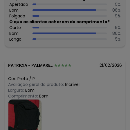
R$ 58,95
Apertado
5
%
junho/2026
R$ 58,95
Bom
86
%
maio/2026
R$ 58,95
Folgado
9
%
abril/2026
R$ 58,95
O que as clientes acharam do comprimento?
março/2026
R$ 58,95
Curto
9
%
fevereiro/2026
Bom
86
%
Longo
5
%
PATRICIA
-
PALMARES - PE
21/02/2026
Cor:
Preto
/
P
Avaliação geral do produto:
Incrível
Largura:
Bom
Comprimento:
Bom