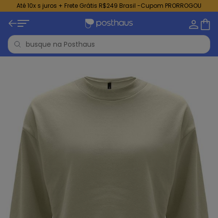
Até 10x s juros + Frete Grátis R$249 Brasil -Cupom PRORROGOU