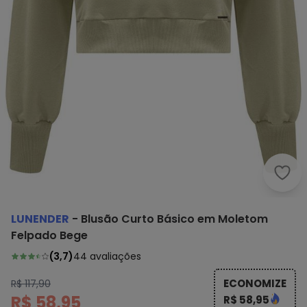
Lune
LUNENDER
-
Blusão Curto Básico em Moletom
Felpado Bege
(
3,7
)
44
avaliações
ECONOMIZE
R$ 117,90
R$ 58,95
R$ 58,95