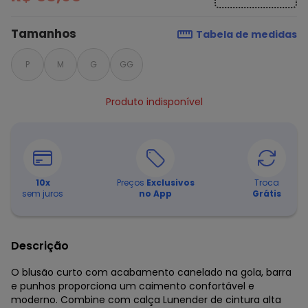
Tamanhos
Tabela de medidas
P
M
G
GG
Produto indisponível
10
x
Preços
Exclusivos
Troca
sem juros
no App
Grátis
Descrição
O blusão curto com acabamento canelado na gola, barra
e punhos proporciona um caimento confortável e
moderno. Combine com calça Lunender de cintura alta