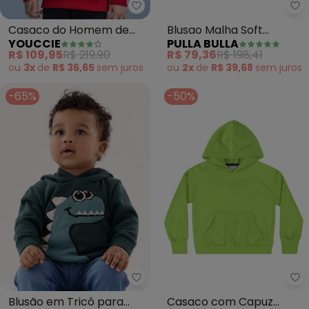
Youccie - Casaco do Homem de
Pu
Casaco do Homem de
Blusao Malha Soft
YOUCCIE
PULLA BULLA
Ferro
(Verde)
R$ 109,95
R$ 219,90
R$ 79,36
R$ 198,41
ou
3x
de
R$ 36,65
sem
juros
ou
2x
de
R$ 39,68
sem
juros
-65%
-50%
Up Baby - Blusão em Tricô par
Qu
Blusão em Tricô para
Casaco com Capuz