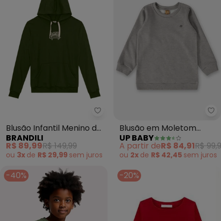
Brandili - Blusão Infantil Menin
Up
Blusão Infantil Menino de
Blusão em Moletom
BRANDILI
UP BABY
Skate (Verde)
Infantil Menino (Cinza)
R$ 89,99
R$ 149,99
A partir de
R$ 84,91
R$ 99,
ou
3x
de
R$ 29,99
sem
juros
ou
2x
de
R$ 42,45
sem
juros
-40%
-20%