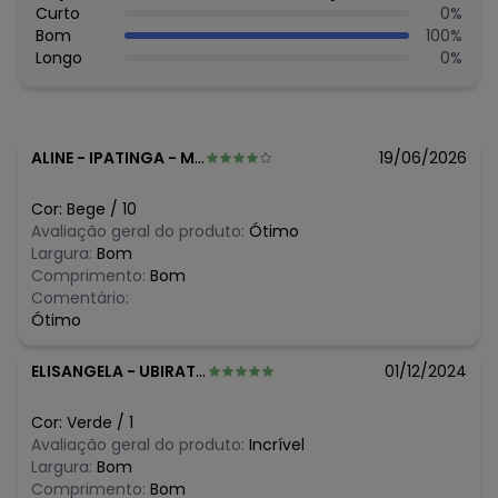
SEPARADAMENTE. NÃO ALVEJAR. NÃO SECAR EM TAMBOR.
Curto
0
%
SECAGEM NA HORIZONTAL POR GOTEJAMENTO À SOMBRA.
Bom
100
%
NÃO PASSAR. NÃO LIMPAR A SECO
Longo
0
%
Tecido: Tricot
Composição: 50% Acrílico 50% Algodão
Histórico de preços
ALINE
-
IPATINGA - MG
19/06/2026
O preço apresentado abaixo é o menor oferecido em
algum dia do mês, para o menor tamanho disponível.
Cor:
Bege
/
10
N/D*
agosto/2026
Avaliação geral do produto:
Ótimo
R$ 103,96
julho/2026
Largura:
Bom
N/D*
junho/2026
Comprimento:
Bom
R$ 89,96
maio/2026
Comentário:
R$ 89,96
abril/2026
Ótimo
N/D*
março/2026
R$ 77,97
fevereiro/2026
ELISANGELA
-
UBIRATA - PR
01/12/2024
Cor:
Verde
/
1
Avaliação geral do produto:
Incrível
Largura:
Bom
Comprimento:
Bom