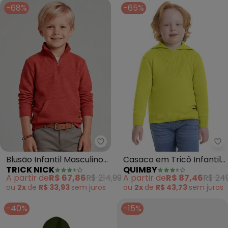
-68%
-65%
Trick Nick - Blusão Infantil Mas
Qu
Blusão Infantil Masculino
Casaco em Tricô Infantil
TRICK NICK
QUIMBY
(Marrom)
Menino (Verde)
A partir de
R$ 67,86
R$ 214,99
A partir de
R$ 87,46
R$ 24
ou
2x
de
R$ 33,93
sem
juros
ou
2x
de
R$ 43,73
sem
juros
-40%
-15%