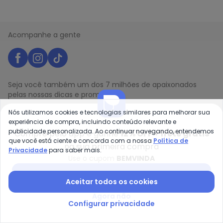
Acompanhe a gente
Seja você também um dos 7 milhões de apaixonados
pelas nossas dicas e promoções!
Nós utilizamos cookies e tecnologias similares para melhorar sua
experiência de compra, incluindo conteúdo relevante e
Nome
publicidade personalizada. Ao continuar navegando, entendemos
Compre pelo app e ganhe
12% OFF + frete grátis
Digite seu e-mail
que você está ciente e concorda com a nossa
Política de
na sua primeira compra
Privacidade
para saber mais.
Telefone
Use o cupom
BEMVINDA
Receber novidades
Baixar app Posthaus
Aceitar todos os cookies
Agora não
Ao enviar o cadastro, você concorda com a nossa
Política
Configurar privacidade
de Privacidade