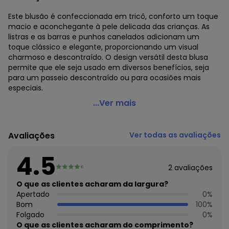
Este blusão é confeccionada em tricô, conforto um toque
macio e aconchegante à pele delicada das crianças. As
listras e as barras e punhos canelados adicionam um
toque clássico e elegante, proporcionando um visual
charmoso e descontraído. O design versátil desta blusa
permite que ele seja usado em diversos benefícios, seja
para um passeio descontraído ou para ocasiões mais
especiais.
Up Baby - Blusão em Tricô Infantil Menino Off White
...Ver mais
Código do produto: 7310190
Modelagem: Ampla
Avaliações
Ver todas as avaliações
Comprimento da Manga: Longa
Forro: Não
4.5
Decote Frente : Redondo
2
avaliações
Decote Costas: Redondo
Fornecedor: MALHARIA CRISTINA LTDA / CNPJ
O que as clientes acharam da largura?
82.663.337/0001-43
Apertado
0
%
Feito: no Brasil
Bom
100
%
Cuidados para conservação do produto: LAVAGEM A MÃO.
Folgado
0
%
TEMPERATURA MÁXIMA DE LAVAGEM 40ºC. LAVAR
O que as clientes acharam do comprimento?