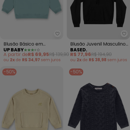
Up Baby - Blusão Básico em Mo
Ba
Blusão Básico em
Blusão Juvenil Masculino
UP BABY
BASED.
Moletom Menino (Azul)
em Moletom com Capuz
A partir de
R$ 69,95
R$ 139,90
R$ 77,96
R$ 194,90
(Preto)
ou
2x
de
R$ 34,97
sem
juros
ou
2x
de
R$ 38,98
sem
juros
-50%
-50%