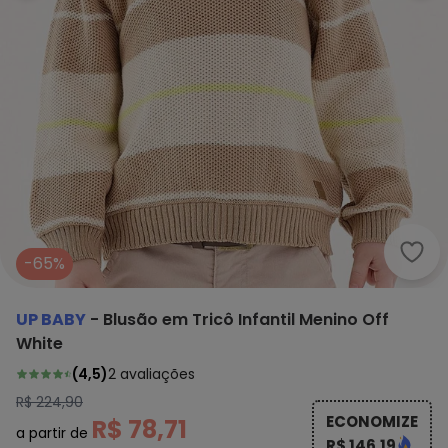
Up B
-65%
UP BABY
-
Blusão em Tricô Infantil Menino Off
White
(
4,5
)
2
avaliações
R$ 224,90
ECONOMIZE
R$ 78,71
a partir de
R$ 146,19