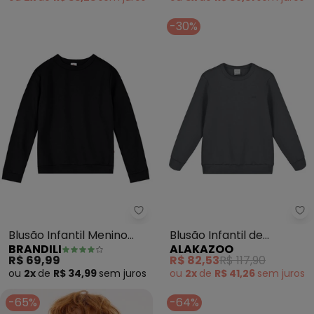
-30%
Brandili - Blusão Infantil Menino
Al
Blusão Infantil Menino
Blusão Infantil de
BRANDILI
ALAKAZOO
(Preto)
Moletom Menino (Cinza)
R$ 69,99
R$ 82,53
R$ 117,90
ou
2x
de
R$ 34,99
sem
juros
ou
2x
de
R$ 41,26
sem
juros
-65%
-64%