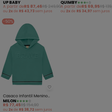
UP BABY
QUIMBY
Bebê Menino (Verde)
Infantil Unissex (Verde)
A partir de
R$ 87,46
R$ 249,90
A partir de
R$ 69,95
R$ 139
ou
2x
de
R$ 43,73
sem
juros
ou
2x
de
R$ 34,97
sem
juros
-50%
Milon - Casaco Infantil Menino 
Casaco Infantil Menino
MILON
Lettering (Verde)
R$ 77,45
R$ 154,90
ou
2x
de
R$ 38,72
sem
juros