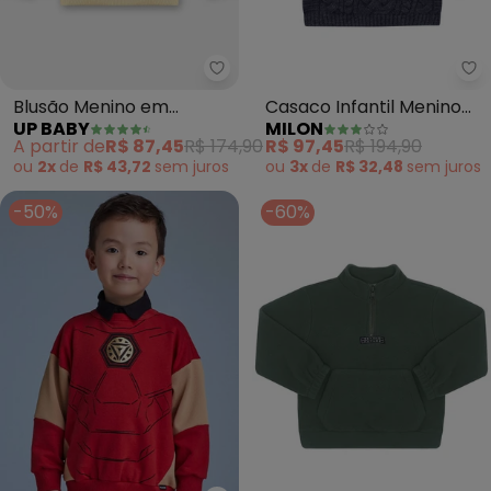
Up Baby - Blusão Menino em Mo
Mi
Blusão Menino em
Casaco Infantil Menino
UP BABY
MILON
Moletom Linho (Amarelo)
Tricot (Cinza)
A partir de
R$ 87,45
R$ 174,90
R$ 97,45
R$ 194,90
ou
2x
de
R$ 43,72
sem
juros
ou
3x
de
R$ 32,48
sem
juros
-50%
-60%