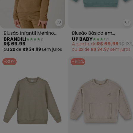
Brandili - Blusão Infantil Menin
Up
Blusão Infantil Menino
Blusão Básico em
BRANDILI
UP BABY
(Marrom)
Moletom Menino (Azul)
R$ 69,99
A partir de
R$ 69,95
R$ 139
ou
2x
de
R$ 34,99
sem
juros
ou
2x
de
R$ 34,97
sem
juros
-30%
-50%