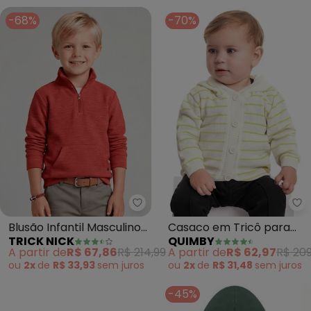
-68%
-70%
Trick Nick - Blusão Infantil Mas
Qu
Blusão Infantil Masculino
Casaco em Tricô para
TRICK NICK
QUIMBY
(Marrom)
Bebê Unissex (Verde)
A partir de
R$ 67,86
R$ 214,99
A partir de
R$ 62,97
R$ 209
ou
2x
de
R$ 33,93
sem
juros
ou
2x
de
R$ 31,48
sem
juros
-45%