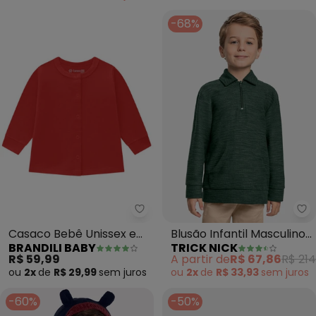
-68%
Brandili Baby - Casaco Bebê U
Tr
Casaco Bebê Unissex em
Blusão Infantil Masculino
BRANDILI BABY
TRICK NICK
Cotton (Vermelho)
(Verde)
R$ 59,99
A partir de
R$ 67,86
R$ 214
ou
2x
de
R$ 29,99
sem
juros
ou
2x
de
R$ 33,93
sem
juros
-60%
-50%