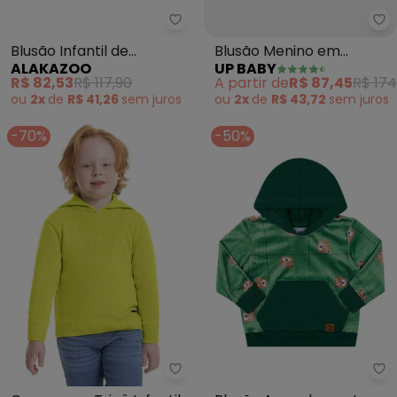
Alakazoo - Blusão Infantil de 
Up
Blusão Infantil de
Blusão Menino em
ALAKAZOO
UP BABY
Moletom Menino (Bege)
Moletom Linho (Bege)
R$ 82,53
R$ 117,90
A partir de
R$ 87,45
R$ 174
ou
2x
de
R$ 41,26
sem
juros
ou
2x
de
R$ 43,72
sem
juros
-70%
-50%
Quimby - Casaco em Tricô Infan
Ou