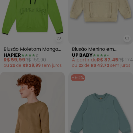
Hapier - Blusão Moletom Manga
Up
Blusão Moletom Manga
Blusão Menino em
HAPIER
UP BABY
Longa com Capuz Juvenil
Moletom Linho (Amarelo)
R$ 59,99
R$ 159,90
A partir de
R$ 87,45
R$ 174
Mascu
ou
2x
de
R$ 29,99
sem
juros
ou
2x
de
R$ 43,72
sem
juros
-50%