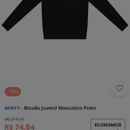
Mint
-72%
MINTY
-
Blusão Juvenil Masculino Preto
R$ 274,99
ECONOMIZE
R$ 74,84