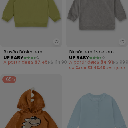
Up Baby - Blusão Básico em Mo
Up
Blusão Básico em
Blusão em Moletom
UP BABY
UP BABY
Moletom Menino (Verde)
Infantil Menino (Cinza)
A partir de
R$ 57,45
R$ 114,90
A partir de
R$ 84,91
R$ 99,
ou
2x
de
R$ 42,45
sem
juros
-65%