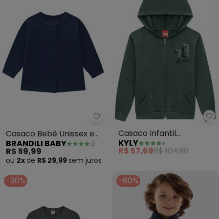
Ky
Brandili Baby - Casaco Bebê Un
Casaco Infantil
Casaco Bebê Unissex em
KYLY
BRANDILI BABY
Menino(Verde)
Cotton (Azul)
R$ 57,69
R$ 104,90
R$ 59,99
ou
2x
de
R$ 29,99
sem
juros
-30%
-60%