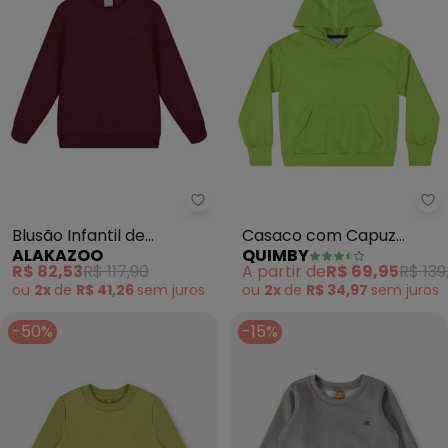
Alakazoo - Blusão Infantil de 
Qu
Blusão Infantil de
Casaco com Capuz
ALAKAZOO
QUIMBY
Moletom Menino
Infantil Unissex (Verde)
R$ 82,53
R$ 117,90
A partir de
R$ 69,95
R$ 139
(Vermelho)
ou
2x
de
R$ 41,26
sem
juros
ou
2x
de
R$ 34,97
sem
juros
-50%
-15%