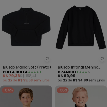
Pulla Bulla - Blusao Malha Soft (
Br
Blusao Malha Soft (Preto)
Blusão Infantil Menino
PULLA BULLA
BRANDILI
(Preto)
R$ 79,36
R$ 198,41
R$ 69,99
ou
2x
de
R$ 39,68
sem
juros
ou
2x
de
R$ 34,99
sem
juros
-64%
-68%