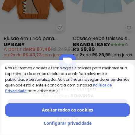
Up Baby - Blusão em Tricô par
Br
Blusão em Tricô para
Casaco Bebê Unissex em
UP BABY
BRANDILI BABY
Bebê Menino (Marrom)
Cotton (Azul)
A partir de
R$ 87,46
R$ 249,90
R$ 59,99
ou
2x
de
R$ 43,73
sem
juros
ou
2x
de
R$ 29,99
sem
juros
-50%
-70%
Nós utilizamos cookies e tecnologias similares para melhorar sua
experiência de compra, incluindo conteúdo relevante e
publicidade personalizada. Ao continuar navegando, entendemos
Compre pelo app e ganhe
12% OFF + frete grátis
que você está ciente e concorda com a nossa
Política de
na sua primeira compra
Privacidade
para saber mais.
Use o cupom
BEMVINDA
Baixar app Posthaus
Aceitar todos os cookies
Agora não
Configurar privacidade