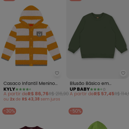
Kyly - Casaco Infantil Menino 
Up
Casaco Infantil Menino
Blusão Básico em
KYLY
UP BABY
em Ursinho (Amarelo)
Moletom Menino (Verde)
A partir de
R$ 86,76
R$ 216,90
A partir de
R$ 57,45
R$ 114
ou
2x
de
R$ 43,38
sem
juros
-30%
-50%