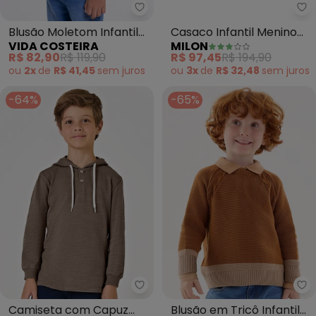
Vida Costeira - Blusão Moletom 
Mi
Blusão Moletom Infantil
Casaco Infantil Menino
VIDA COSTEIRA
MILON
Pelinho (Bege)
Tricot (Cinza)
R$ 82,90
R$ 119,90
R$ 97,45
R$ 194,90
ou
2x
de
R$ 41,45
sem
juros
ou
3x
de
R$ 32,48
sem
juros
-64%
-65%
Trick Nick - Camiseta com Cap
Up
Camiseta com Capuz
Blusão em Tricô Infantil