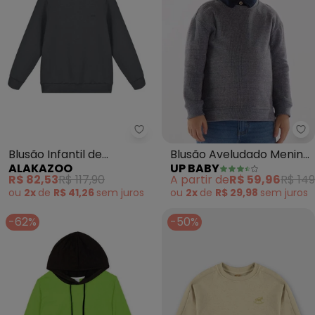
Alakazoo - Blusão Infantil de M
Up
Blusão Infantil de
Blusão Aveludado Menino
ALAKAZOO
UP BABY
Moletom Menino (Cinza)
(Azul)
R$ 82,53
R$ 117,90
A partir de
R$ 59,96
R$ 149
ou
2x
de
R$ 41,26
sem
juros
ou
2x
de
R$ 29,98
sem
juros
-62%
-50%