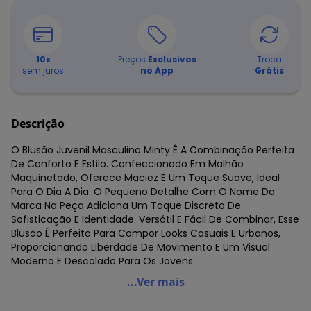
10
x
Preços
Exclusivos
Troca
sem juros
no App
Grátis
Descrição
O Blusão Juvenil Masculino Minty É A Combinação Perfeita
De Conforto E Estilo. Confeccionado Em Malhão
Maquinetado, Oferece Maciez E Um Toque Suave, Ideal
Para O Dia A Dia. O Pequeno Detalhe Com O Nome Da
Marca Na Peça Adiciona Um Toque Discreto De
Sofisticação E Identidade. Versátil E Fácil De Combinar, Esse
Blusão É Perfeito Para Compor Looks Casuais E Urbanos,
Proporcionando Liberdade De Movimento E Um Visual
Moderno E Descolado Para Os Jovens.
Minty - Blusão Juvenil Masculino Preto
...Ver mais
Código do produto: 7771955