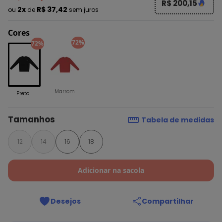
R$ 200,15
2x
R$ 37,42
ou
de
sem juros
Cores
72%
72%
Marrom
Preto
Tamanhos
Tabela de medidas
12
14
16
18
Adicionar na sacola
Desejos
Compartilhar