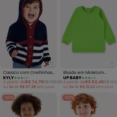
Kyly - Casaco com Orelhinhas In
Up
Casaco com Orelhinhas
Blusão em Moletom
KYLY
UP BABY
Infantil Menino (Azul)
Infantil Menino (Verde)
A partir de
R$ 74,76
R$ 186,90
A partir de
R$ 62,45
R$ 124
ou
2x
de
R$ 37,38
sem
juros
ou
2x
de
R$ 31,22
sem
juros
-65%
-65%