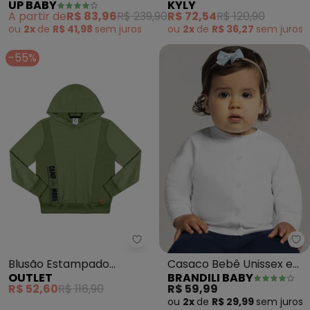
UP BABY
KYLY
(Verde)
Lettering (Verde)
A partir de
R$ 83,96
R$ 239,90
R$ 72,54
R$ 120,90
ou
2x
de
R$ 41,98
sem
juros
ou
2x
de
R$ 36,27
sem
juros
-55%
Outlet - Blusão Estampado Ac
Br
Blusão Estampado
Casaco Bebê Unissex em
OUTLET
BRANDILI BABY
Acampe Menino (Verde)
Cotton (Branco)
R$ 52,60
R$ 116,90
R$ 59,99
ou
2x
de
R$ 29,99
sem
juros