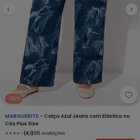
Marg
-35%
MARGUERITE
-
Calça Azul Jeans com Elástico no
Cós Plus Size
(
4,1
)
915
avaliações