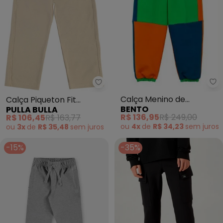
Be
Pulla Bulla - Calça Piqueton Fit 
Calça Menino de
Calça Piqueton Fit
BENTO
PULLA BULLA
Moletom Color Blocking
(Verde)
R$ 136,95
R$ 249,00
R$ 106,45
R$ 163,77
(Verde)
ou
4x
de
R$ 34,23
sem
juros
ou
3x
de
R$ 35,48
sem
juros
-15%
-35%