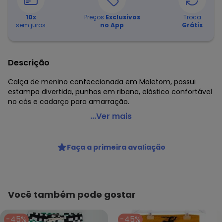
10
x
Preços
Exclusivos
Troca
sem juros
no App
Grátis
Descrição
Calça de menino confeccionada em Moletom, possui
estampa divertida, punhos em ribana, elástico confortável
no cós e cadarço para amarração.
Bento - Calça de Moletom Camarada Preto
...Ver mais
Código do produto: 6870982
Cintura: Média
Faça a primeira avaliação
Fornecedor: CIDADE MARAVILHOSA IND E COM DE ROUPAS /
CNPJ 96.116.690/0051-8
Feito: BRASIL
Cuidados para conservação do produto: LAVAR A 40ºC,
NÃO ALVEJAR, NÃO SECAR EM TAMBOR, PASSAR EM TEMP.
Você também pode gostar
MÉDIA, SECAGEM NA HORIZONTAL, NÃO LAVAR A SECO.
LIMPEZA A UMIDO PROFISSIONAL.
-45%
-45%