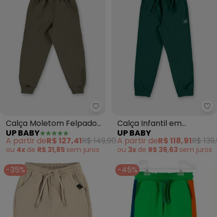
Up Baby - Calça Moletom Felp
Up
Calça Moletom Felpado
Calça Infantil em
UP BABY
UP BABY
Verde
Moletom sem Felpa
A partir de
R$ 127,41
R$ 149,90
A partir de
R$ 118,91
R$ 139
Verde
ou
4x
de
R$ 31,85
sem
juros
ou
3x
de
R$ 39,63
sem
juros
-35%
-45%