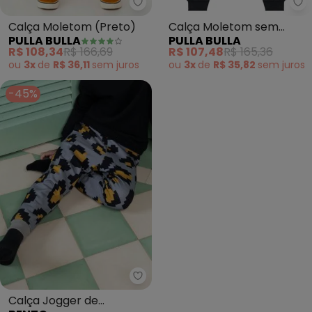
Pulla Bulla - Calça Moletom (Pr
Pu
Calça Moletom (Preto)
Calça Moletom sem
PULLA BULLA
PULLA BULLA
Felpa (Preto)
R$ 108,34
R$ 166,69
R$ 107,48
R$ 165,36
ou
3x
de
R$ 36,11
sem
juros
ou
3x
de
R$ 35,82
sem
juros
-45%
Bento - Calça Jogger de Molet
Calça Jogger de