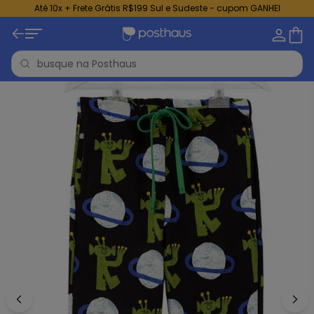
Até 10x + Frete Grátis R$199 Sul e Sudeste - cupom GANHEI