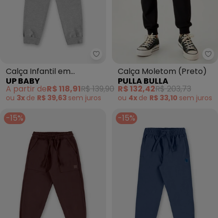
Up Baby - Calça Infantil em Mo
Pu
Calça Infantil em
Calça Moletom (Preto)
UP BABY
PULLA BULLA
Moletom sem Felpa
A partir de
R$ 118,91
R$ 139,90
R$ 132,42
R$ 203,73
Cinza
ou
3x
de
R$ 39,63
sem
juros
ou
4x
de
R$ 33,10
sem
juros
-15%
-15%