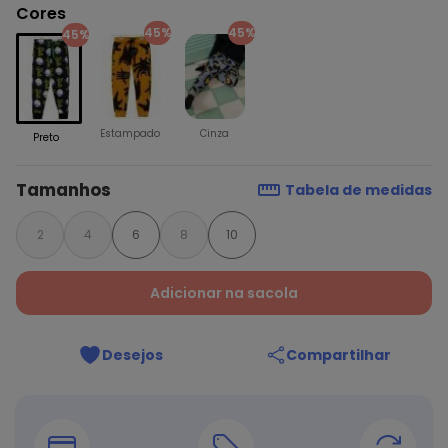
Cores
45%
45%
45%
Estampado
Cinza
Preto
Tamanhos
Tabela de medidas
2
4
6
8
10
Adicionar na sacola
Desejos
Compartilhar