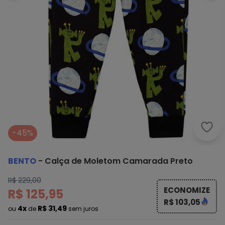
Bent
-45%
BENTO
-
Calça de Moletom Camarada Preto
R$ 229,00
ECONOMIZE
R$ 125,95
R$ 103,05
4x
R$ 31,49
ou
de
sem juros