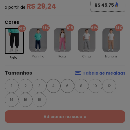
R$ 29,24
R$ 45,75
a partir de
Cores
61%
61%
61%
61%
61%
Marinho
Rosa
Cinza
Marrom
Preto
Tamanhos
Tabela de medidas
1
2
3
4
6
8
10
12
14
16
18
Adicionar na sacola