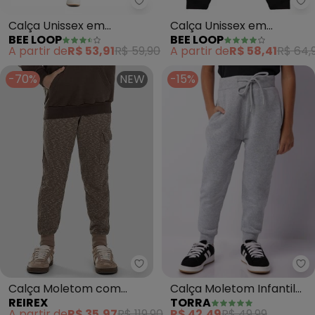
Bee Loop - Calça Unissex em M
Be
Calça Unissex em
Calça Unissex em
BEE LOOP
BEE LOOP
Moletom (Preto)
Moletom (Preto)
A partir de
R$ 53,91
R$ 59,90
A partir de
R$ 58,41
R$ 64,
-70%
NEW
-15%
Reirex - Calça Moletom com Bo
To
Calça Moletom com
Calça Moletom Infantil
REIREX
TORRA
Bolso Lapela (Marrom)
Jogger Peluciada (Cinza)
A partir de
R$ 35,97
R$ 119,90
R$ 42,49
R$ 49,99