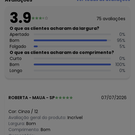
79.233.672/0010-98
Feito: Brasil
3.9
Cuidados para conservação do produto: Lavar na
75
avaliações
temperatura máxima de 40°.
Não usar alvejante.
O que as clientes acharam da largura?
Usar secadora na temperatura mínima.
Apertado
0
%
Secar na sombra.
Bom
95
%
Passar na temperatura máxima de 150°C.
Folgado
5
%
Não lavar a seco.
O que as clientes acharam do comprimento?
Tecido: Moletom
Curto
0
%
Composição: 100% Algodão
Bom
100
%
Longo
0
%
Histórico de preços
O preço apresentado abaixo é o menor oferecido em
algum dia do mês, para o menor tamanho disponível.
N/D*
agosto/2026
ROBERTA
-
MAUA - SP
07/07/2026
R$ 37,49
julho/2026
R$ 44,54
junho/2026
Cor:
Cinza
/
12
R$ 59,99
maio/2026
Avaliação geral do produto:
Incrível
N/D*
abril/2026
Largura:
Bom
N/D*
março/2026
Comprimento:
Bom
N/D*
fevereiro/2026