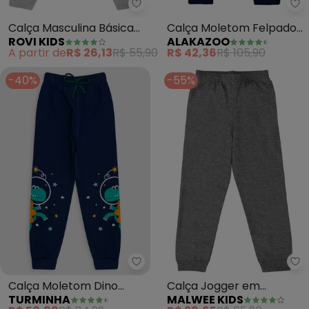
Rovi Kids - Calça Masculina Bási
Al
Calça Masculina Básica
Calça Moletom Felpado
ROVI KIDS
ALAKAZOO
(Cinza)
(Marinho)
A partir de
R$ 26,13
R$ 55,90
R$ 42,36
R$ 105,90
-40%
-55%
Turminha - Calça Moletom Dino
Ma
Calça Moletom Dino
Calça Jogger em
TURMINHA
MALWEE KIDS
(Azul)
Moletom Unissex (Cinza)