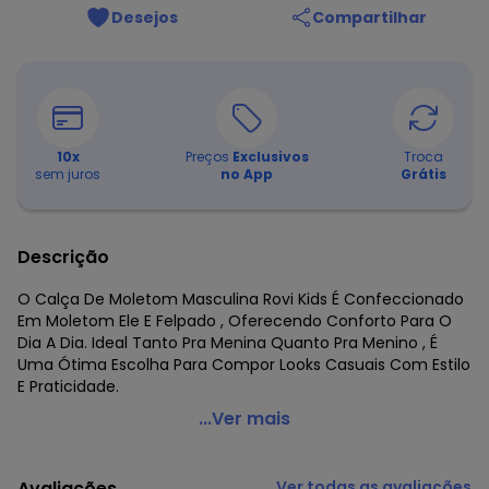
Desejos
Compartilhar
10
x
Preços
Exclusivos
Troca
sem juros
no App
Grátis
Descrição
O Calça De Moletom Masculina Rovi Kids É Confeccionado
Em Moletom Ele E Felpado , Oferecendo Conforto Para O
Dia A Dia. Ideal Tanto Pra Menina Quanto Pra Menino , É
Uma Ótima Escolha Para Compor Looks Casuais Com Estilo
E Praticidade.
Rovi Kids - Calça de Moletom Unissex Preto
...Ver mais
Código do produto: 8513799
Fornecedor: ROVITEX IND E COM DE MALHAS LTDA / CNPJ
Avaliações
Ver todas as avaliações