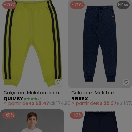
-70%
-70%
NEW
Quimby - Calça em Moletom se
Re
Calça em Moletom sem
Calça em Moletom
QUIMBY
REIREX
Felpa (Verde Claro)
Flamê (Azul)
A partir de
R$ 52,47
R$ 174,90
A partir de
R$ 32,37
R$ 107
-61%
-10%