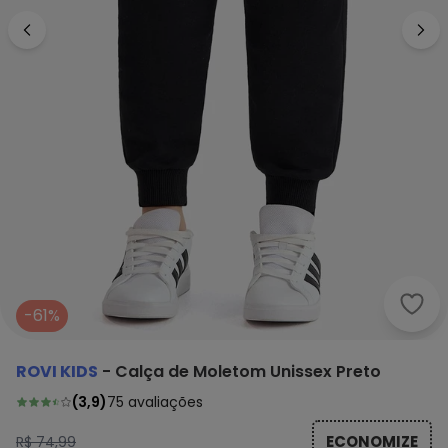
Rovi
-61%
ROVI KIDS
-
Calça de Moletom Unissex Preto
(
3,9
)
75
avaliações
ECONOMIZE
R$ 74,99