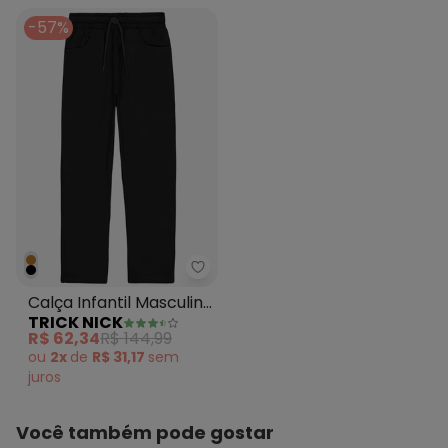
-57%
Trick Nick - Calça Infantil Masc
Calça Infantil Masculina
TRICK NICK
Cotelê Preto
R$ 62,34
R$ 144,99
ou
2x
de
R$ 31,17
sem
juros
Você também pode gostar