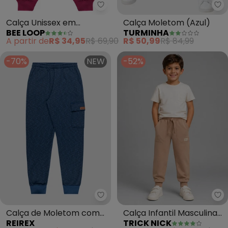
Bee Loop - Calça Unissex em M
Tu
Calça Unissex em
Calça Moletom (Azul)
BEE LOOP
TURMINHA
Moletom (Rosa)
A partir de
R$ 34,95
R$ 69,90
R$ 50,99
R$ 84,99
-70%
NEW
-52%
Reirex - Calça de Moletom com 
Tr
Calça de Moletom com
Calça Infantil Masculina
REIREX
TRICK NICK
Bolso Lapela (Azul)
Moletom Felpa (Marrom)