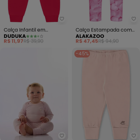
Duduka - Calça Infantil em Mol
Al
Calça Infantil em
Calça Estampada com
DUDUKA
ALAKAZOO
Moletom (Rosa )
Cós Elástico (Rosa)
R$ 11,97
R$ 39,90
R$ 47,45
R$ 94,90
-45%
Up Baby - Calça Infantil Unisse
Up