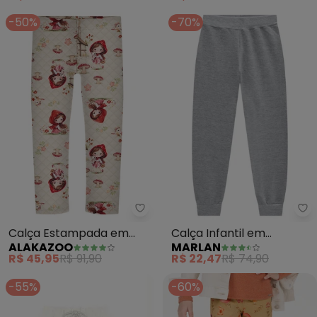
-50%
-70%
Alakazoo - Calça Estampada em
Ma
Calça Estampada em
Calça Infantil em
ALAKAZOO
MARLAN
Malha Soft (Bege)
Moletom Felpado Unissex
R$ 45,95
R$ 91,90
R$ 22,47
R$ 74,90
(Cinza)
-55%
-60%