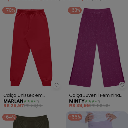
-70%
-63%
Marlan - Calça Unissex em Mol
Mi
Calça Unissex em
Calça Juvenil Feminina
MARLAN
MINTY
Moletom Felpado
em Ribana Canelada
R$ 26,97
R$ 89,90
R$ 39,99
R$ 109,99
(Vermelho)
(Roxo)
-64%
-65%