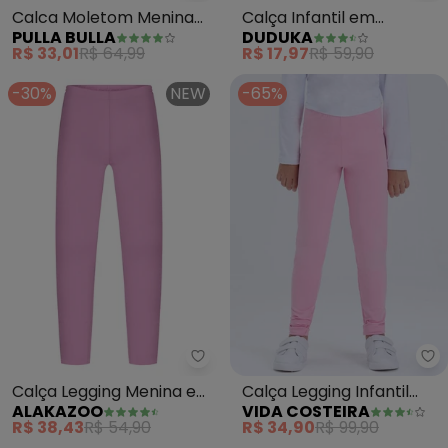
Calca Moletom Menina
Calça Infantil em
PULLA BULLA
DUDUKA
(Rosa)
Moletom com Bolso Falso
R$ 33,01
R$ 64,99
R$ 17,97
R$ 59,90
(Rosa )
-30%
NEW
-65%
Alakazoo - Calça Legging Meni
Vi
Calça Legging Menina em
Calça Legging Infantil
ALAKAZOO
VIDA COSTEIRA
Malha Cotton (Rosa)
Térmica Avulsa (Rosa)
R$ 38,43
R$ 54,90
R$ 34,90
R$ 99,90