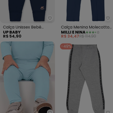
Up Baby - Calça Unissex Bebê S
Mi
Calça Unissex Bebê
Calça Menina Molecotton
UP BABY
MILLI E NINA
Suedine (Azul)
Felpado Babados (Azul)
R$ 54,90
R$ 34,47
R$ 114,90
-49%