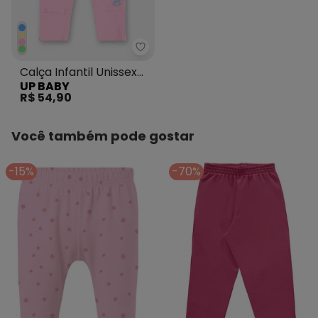
Up Baby - Calça Infantil Unisse
Calça Infantil Unissex
UP BABY
Suedine Rosa
R$ 54,90
Você também pode gostar
-15%
-70%