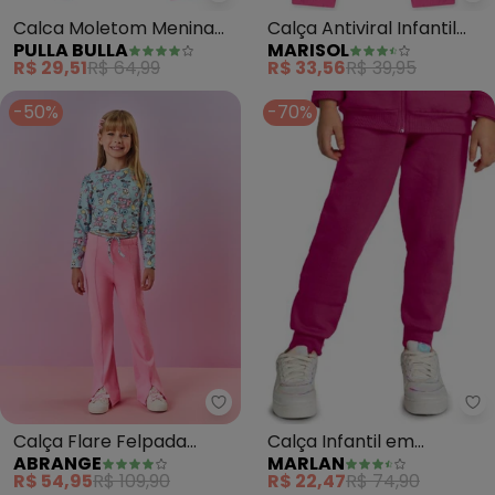
Pulla Bulla - Calca Moletom Me
Ma
Calca Moletom Menina
Calça Antiviral Infantil
PULLA BULLA
MARISOL
(Rosa)
Feminina (Rosa)
R$ 29,51
R$ 64,99
R$ 33,56
R$ 39,95
-50%
-70%
Abrange - Calça Flare Felpada I
Ma
Calça Flare Felpada
Calça Infantil em
ABRANGE
MARLAN
Infantil Menina (Rosa)
Moletom Felpado Unissex
R$ 54,95
R$ 109,90
R$ 22,47
R$ 74,90
(Rosa)