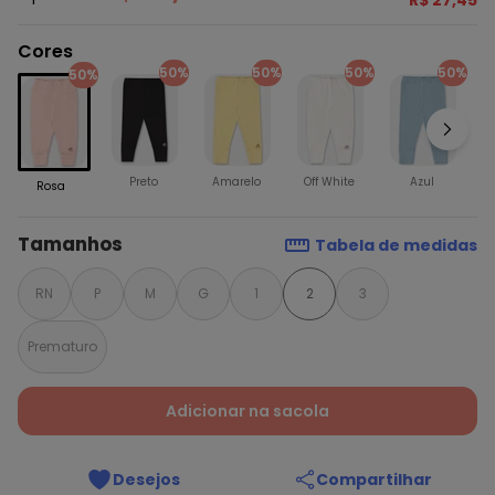
R$ 27,45
Cores
50%
50%
50%
50%
50%
Preto
Amarelo
Off White
Azul
Rosa
Tamanhos
Tabela de medidas
RN
P
M
G
1
2
3
Prematuro
Adicionar na sacola
Desejos
Compartilhar