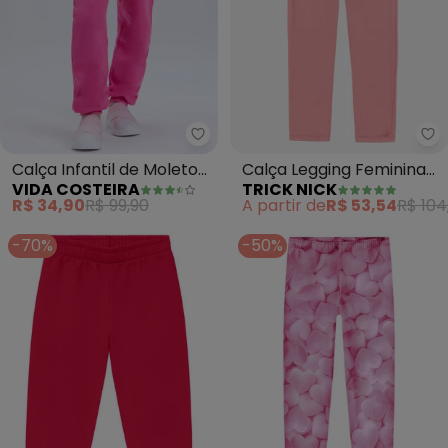
Vida Costeira - Calça Infantil 
Tr
Calça Infantil de Moletom
Calça Legging Feminina
VIDA COSTEIRA
TRICK NICK
Algodão Avulsa (Rosa)
(Rosa)
R$ 34,90
R$ 99,90
A partir de
R$ 53,54
R$ 104
-70%
-50%