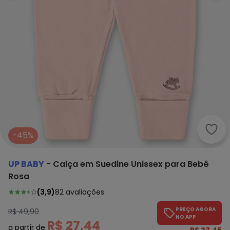
Up B
-45%
UP BABY
-
Calça em Suedine Unissex para Bebê
Rosa
(
3,9
)
82
avaliações
PREÇO AGORA
R$ 49,90
NO APP
R$ 27,44
a partir de