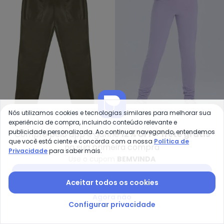
Nós utilizamos cookies e tecnologias similares para melhorar sua
Minty - Calça Jogger Cirre Juve
Vi
experiência de compra, incluindo conteúdo relevante e
Calça Jogger Cirre
Calça Legging Infantil
publicidade personalizada. Ao continuar navegando, entendemos
Compre pelo app e ganhe
12% OFF + frete grátis
MINTY
VIDA COSTEIRA
Juvenil (Verde)
Térmica Avulsa (Lilás)
que você está ciente e concorda com a nossa
Política de
na sua primeira compra
R$ 49,99
R$ 139,99
R$ 34,90
R$ 99,90
Privacidade
para saber mais.
Use o cupom
BEMVINDA
-60%
NEW
-15%
Baixar app Posthaus
Aceitar todos os cookies
Agora não
Configurar privacidade