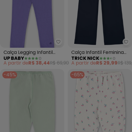
Up Baby - Calça Legging Infanti
Tr
Calça Legging Infantil
Calça Infantil Feminina
UP BABY
TRICK NICK
Cotton (Roxo)
Wide Leg (Azul)
A partir de
R$ 38,44
R$ 69,90
A partir de
R$ 29,99
R$ 139
-45%
-65%