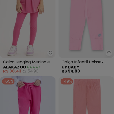
Alakazoo - Calça Legging Meni
Up
Calça Legging Menina em
Calça Infantil Unissex
ALAKAZOO
UP BABY
Malha Cotton (Rosa)
Suedine Rosa
R$ 38,43
R$ 54,90
R$ 54,90
-65%
-49%