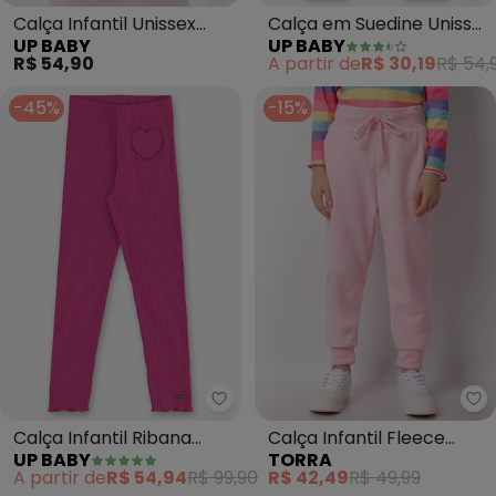
Calça Infantil Unissex
Calça em Suedine Unissex
UP BABY
UP BABY
Suedine Rosa
para Bebê (Rosa)
R$ 54,90
A partir de
R$ 30,19
R$ 54,
-45%
-15%
Up Baby - Calça Infantil Ribana
To
Calça Infantil Ribana
Calça Infantil Fleece
UP BABY
TORRA
Canelada (Rosa)
Jogger (Rosa)
A partir de
R$ 54,94
R$ 99,90
R$ 42,49
R$ 49,99