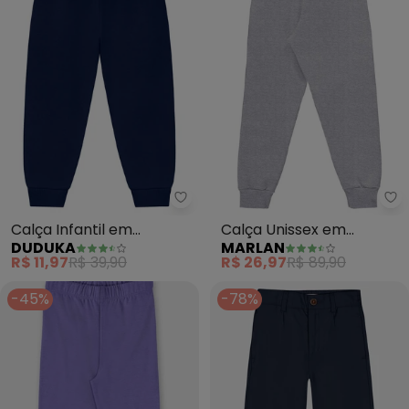
Duduka - Calça Infantil em Mol
Ma
Calça Infantil em
Calça Unissex em
DUDUKA
MARLAN
Moletom (Azul)
Moletom Felpado (Cinza)
R$ 11,97
R$ 39,90
R$ 26,97
R$ 89,90
-45%
-78%