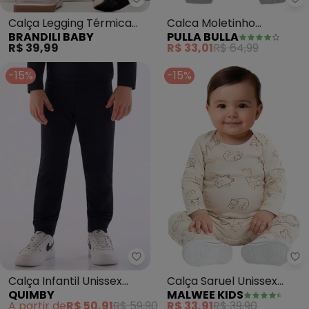
Brandili Baby - Calça Legging T
Pu
Calça Legging Térmica
Calca Moletinho
BRANDILI BABY
PULLA BULLA
Bebê Unissex (Azul)
Menina(Cinza)
R$ 39,99
R$ 33,01
R$ 64,99
-15%
-15%
Quimby - Calça Infantil Unissex
Ma
Calça Infantil Unissex
Calça Saruel Unissex
QUIMBY
MALWEE KIDS
Térmica Preto
Ursinhos (Off White)
A partir de
R$ 50,91
R$ 59,90
R$ 33,91
R$ 39,90