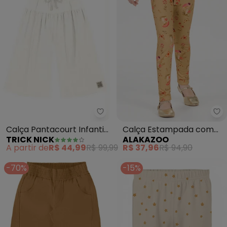
Trick Nick - Calça Pantacourt In
Al
Calça Pantacourt Infantil
Calça Estampada com
TRICK NICK
ALAKAZOO
(Bege)
Cós Elástico (Bege)
A partir de
R$ 44,99
R$ 99,99
R$ 37,96
R$ 94,90
-70%
-15%