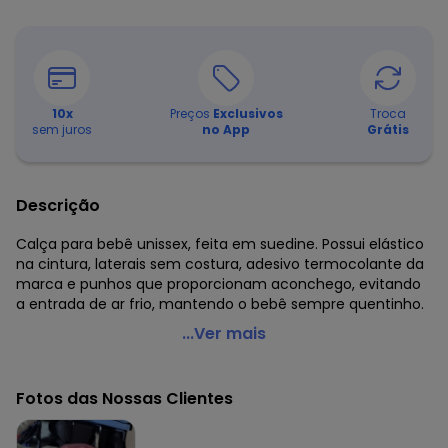
10
x
Preços
Exclusivos
Troca
sem juros
no App
Grátis
Descrição
Calça para bebê unissex, feita em suedine. Possui elástico
na cintura, laterais sem costura, adesivo termocolante da
marca e punhos que proporcionam aconchego, evitando
a entrada de ar frio, mantendo o bebê sempre quentinho.
Up Baby - Calça em Suedine Unissex para Bebê Rosa
...Ver mais
Código do produto: 7315348
Modelagem: Justa
Fotos das Nossas Clientes
Comprimento: Longo
Forro: Não