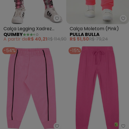
Quimby - Calça Legging Xadrez I
Pu
Calça Legging Xadrez
Calça Moletom (Pink)
QUIMBY
PULLA BULLA
Infantil (Rosa)
A partir de
R$ 40,21
R$ 114,90
R$ 51,50
R$ 79,24
-54%
-15%