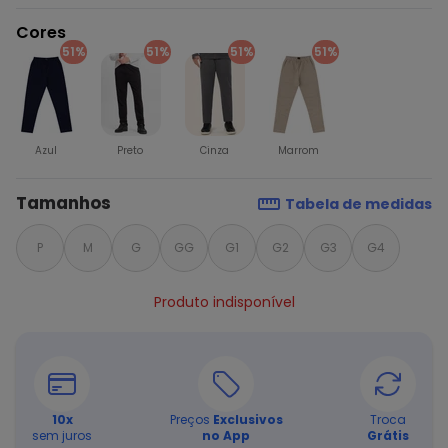
Cores
51%
51%
51%
51%
Azul
Preto
Cinza
Marrom
Tamanhos
Tabela de medidas
P
M
G
GG
G1
G2
G3
G4
Produto indisponível
10
x
Preços
Exclusivos
Troca
sem juros
no App
Grátis