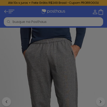
Até 10x s juros + Frete Grátis R$249 Brasil -Cupom PRORROGOU