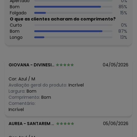
Apertado
0
%
Secar na sombra.
Bom
85
%
Não passar.
Folgado
15
%
Não lavar a seco.
O que as clientes acharam do comprimento?
Tecido: Moletom
Curto
0
%
Composição: Peca Total 49% Algodao 51% Poliester
Bom
87
%
Longo
13
%
Histórico de preços
O preço apresentado abaixo é o menor oferecido em
algum dia do mês, para o menor tamanho disponível.
N/D*
agosto/2026
GIOVANA
-
DIVINESIA - MG
04/05/2026
N/D*
julho/2026
R$ 78,39
junho/2026
Cor:
Azul
/
M
R$ 83,99
maio/2026
Avaliação geral do produto:
Incrível
R$ 119,99
abril/2026
Largura:
Bom
N/D*
março/2026
Comprimento:
Bom
N/D*
fevereiro/2026
Comentário:
Incrível
AUREA
-
SANTAREM - PA
05/06/2026