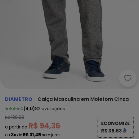
Diam
DIAMETRO
-
Calça Masculina em Moletom Cinza
(
4,0
)
82
avaliações
R$ 129,99
ECONOMIZE
R$ 94,36
a partir de
R$ 35,63
3x
R$ 31,45
ou
de
sem juros