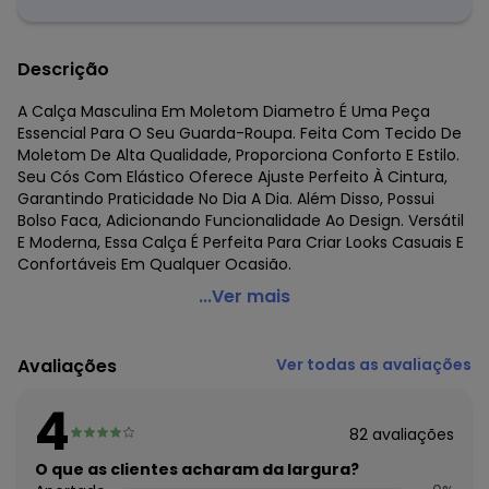
Descrição
A Calça Masculina Em Moletom Diametro É Uma Peça
Essencial Para O Seu Guarda-Roupa. Feita Com Tecido De
Moletom De Alta Qualidade, Proporciona Conforto E Estilo.
Seu Cós Com Elástico Oferece Ajuste Perfeito À Cintura,
Garantindo Praticidade No Dia A Dia. Além Disso, Possui
Bolso Faca, Adicionando Funcionalidade Ao Design. Versátil
E Moderna, Essa Calça É Perfeita Para Criar Looks Casuais E
Confortáveis Em Qualquer Ocasião.
Diametro - Calça Masculina em Moletom Cinza
...Ver mais
Código do produto: 7349140
Fornecedor: ROVITEX IND E COM DE MALHAS LTDA / CNPJ
Avaliações
Ver todas as avaliações
79.233.672/0010-98
Feito: Brasil
4
Cuidados para conservação do produto: Lavar na
82
avaliações
temperatura mínima de 30°.
Não usar alvejante.
O que as clientes acharam da largura?
Usar secadora na temperatura mínima.