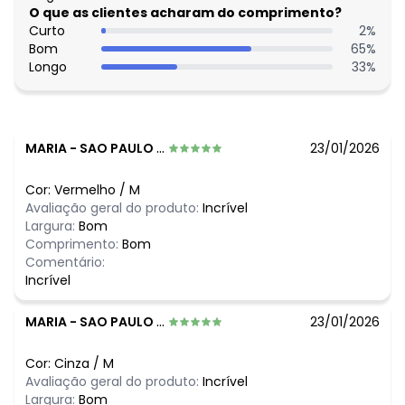
R$ 40,99
julho/2026
O que as clientes acharam do comprimento?
R$ 35,99
junho/2026
Curto
2
%
R$ 40,99
maio/2026
Bom
65
%
R$ 40,99
abril/2026
Longo
33
%
R$ 40,99
março/2026
R$ 35,99
fevereiro/2026
MARIA
-
SAO PAULO - SP
23/01/2026
Cor:
Vermelho
/
M
Avaliação geral do produto:
Incrível
Largura:
Bom
Comprimento:
Bom
Comentário:
Incrível
MARIA
-
SAO PAULO - SP
23/01/2026
Cor:
Cinza
/
M
Avaliação geral do produto:
Incrível
Largura:
Bom