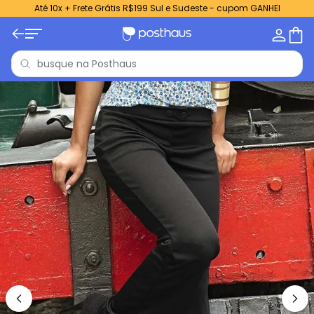
Até 10x + Frete Grátis R$199 Sul e Sudeste - cupom GANHEI