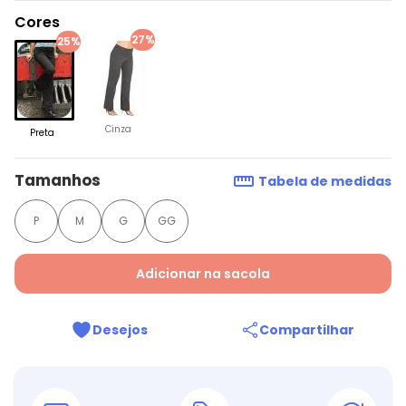
Cores
27%
25%
Cinza
Preta
Tamanhos
Tabela de medidas
P
M
G
GG
Adicionar na sacola
Desejos
Compartilhar