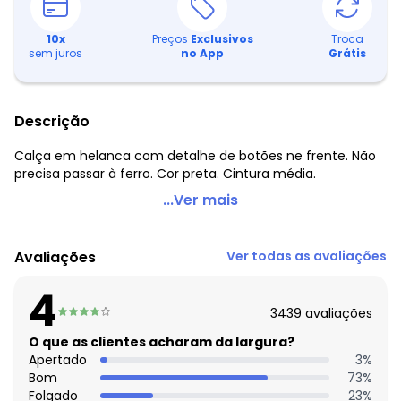
10
x
Preços
Exclusivos
Troca
sem juros
no App
Grátis
Descrição
Calça em helanca com detalhe de botões ne frente. Não
precisa passar à ferro. Cor preta. Cintura média.
Moda Pop - Calça Preta em Helanca com Botões
...Ver mais
Código do produto: 196504
Observação: Botões
Avaliações
Ver todas as avaliações
Tecido: Helanca
Composição: 100% poliester
4
3439
avaliações
Histórico de preços
O que as clientes acharam da largura?
O preço apresentado abaixo é o menor oferecido em
Apertado
3
%
algum dia do mês, para o menor tamanho disponível.
Bom
73
%
R$ 40,99
agosto/2026
Folgado
23
%