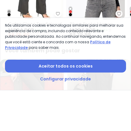
Moda Pop - Calça Cinza Tradici
Moda
Calça Cinza Tradicional
Blusa Preta Manga
Nós utilizamos cookies e tecnologias similares para melhorar sua
MODA POP
MODA POP
Longa com Decote em
experiência de compra, incluindo conteúdo relevante e
R$ 39,99
R$ 54,99
R$ 39,99
publicidade personalizada. Ao continuar navegando, entendemos
V
que você está ciente e concorda com a nossa
Política de
Privacidade
para saber mais.
Você também pode gostar
-25%
-63%
Aceitar todos os cookies
Configurar privacidade