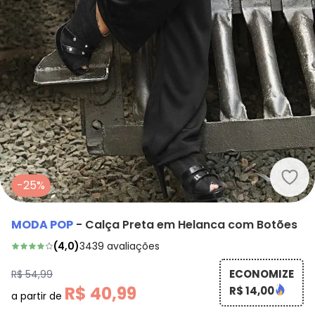
Moda
-25%
MODA POP
-
Calça Preta em Helanca com Botões
(
4,0
)
3439
avaliações
ECONOMIZE
R$ 54,99
R$ 40,99
R$ 14,00
a partir de