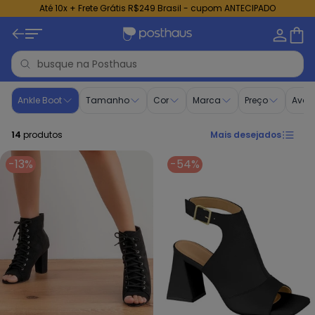
Até 10x + Frete Grátis R$249 Brasil - cupom ANTECIPADO
Ankle Boot - Calçado Feminino | Posthaus
Ankle Boot
Tamanho
Cor
Marca
Preço
Aval
14
produtos
Mais desejados
-13%
-54%