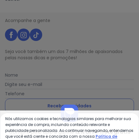
Acompanhe a gente
Seja você também um dos 7 milhões de apaixonados
pelas nossas dicas e promoções!
Nome
Digite seu e-mail
Telefone
Receber novidades
Nós utilizamos cookies e tecnologias similares para melhorar sua
Ao enviar o cadastro, você concorda com a nossa
Política
experiência de compra, incluindo conteúdo relevante e
de Privacidade
publicidade personalizada. Ao continuar navegando, entendemos
Compre pelo app e ganhe
12% OFF + frete grátis
que você está ciente e concorda com a nossa
Política de