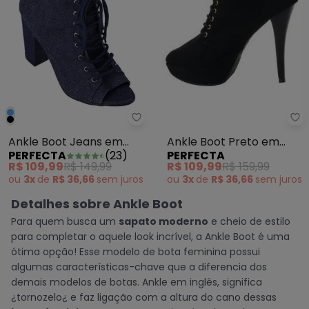
Pe
Perfecta - Ankle Boot Jeans 
Ankle Boot Preto em
Ankle Boot Jeans em
PERFECTA
PERFECTA
(
23
)
Camurça
Camurça
R$ 109,99
R$ 159,99
R$ 109,99
R$ 149,99
ou
3x
de
R$ 36,66
sem
juros
ou
3x
de
R$ 36,66
sem
juros
Detalhes sobre Ankle Boot
Para quem busca um
sapato moderno
e cheio de estilo
para completar o aquele look incrível, a Ankle Boot é uma
ótima opção! Esse modelo de bota feminina possui
algumas características-chave que a diferencia dos
demais modelos de botas. Ankle em inglês, significa
¿tornozelo¿ e faz ligação com a altura do cano dessas