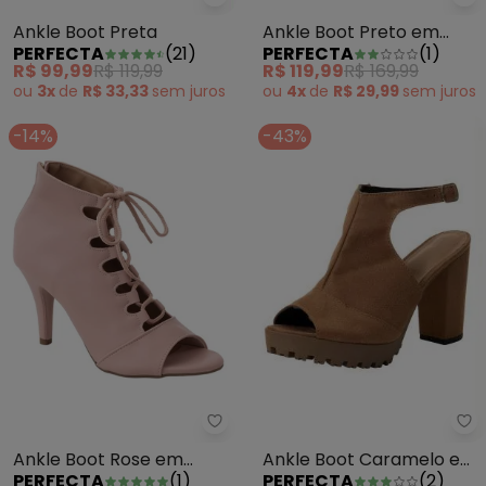
Perfecta - Ankle Boot Preta
Pe
Ankle Boot Preta
Ankle Boot Preto em
PERFECTA
(
21
)
PERFECTA
(
1
)
Sintético
R$ 99,99
R$ 119,99
R$ 119,99
R$ 169,99
ou
3x
de
R$ 33,33
sem
juros
ou
4x
de
R$ 29,99
sem
juros
-14%
-43%
Pe
Perfecta - Ankle Boot Rose em 
Ankle Boot Caramelo em
Ankle Boot Rose em
PERFECTA
(
2
)
PERFECTA
(
1
)
Camurça
Sintético