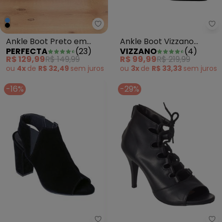
Perfecta - Ankle Boot Preto e
An
Ankle Boot Preto em
Ankle Boot Vizzano
PERFECTA
(
23
)
VIZZANO
(
4
)
Camurça
(Preta)
R$ 129,99
R$ 149,99
R$ 99,99
R$ 219,99
ou
4x
de
R$ 32,49
sem
juros
ou
3x
de
R$ 33,33
sem
juros
-16%
-29%