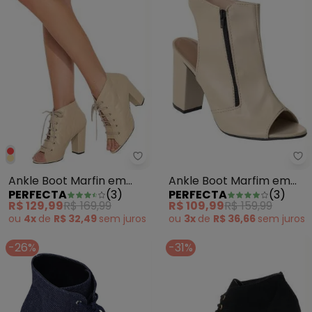
Perfecta - Ankle Boot Marfin em
Pe
Ankle Boot Marfin em
Ankle Boot Marfim em
PERFECTA
(
3
)
PERFECTA
(
3
)
Sintético
Sintético
R$ 129,99
R$ 169,99
R$ 109,99
R$ 159,99
ou
4x
de
R$ 32,49
sem
juros
ou
3x
de
R$ 36,66
sem
juros
-26%
-31%